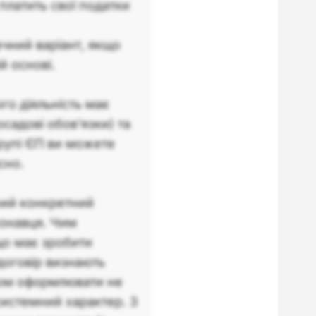
платить свої податки
чний варіант, якщо
й основі.
го діяльність має
осадові обов'язки) та
групі ЄП ви можете
сно.
ний конкретний
иконавця. Чим
що має зробити
договір визнають
ром оформлювати не
системний характер. З