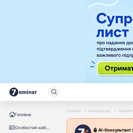
Головна
Консультації
Особист
Головна
Особистий кабінет
🤖 АІ-Консультант 