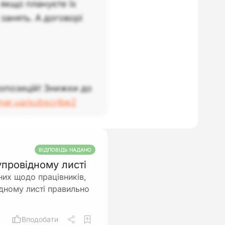
кщо плануєте їх
занять. А договорі
опозицій! Знижки до
inar.ua/subscribe2
ВІДПОВІДЬ НАДАНО
упровідному листі
них щодо працівників,
ідному листі правильно
Вподобати