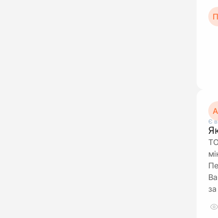
П
А
Є в
Я
ТО
мі
Пе
Ва
за