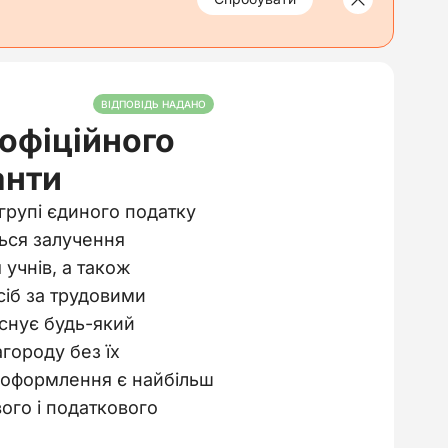
ВІДПОВІДЬ НАДАНО
 офіційного
анти
 групі єдиного податку
ться залучення
 учнів, а також
іб за трудовими
снує будь-який
городу без їх
и оформлення є найбільш
ого і податкового