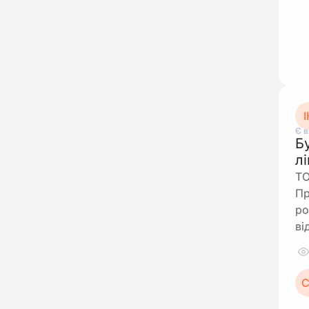
І
Є в
Б
л
ТО
Пр
ро
ві
С