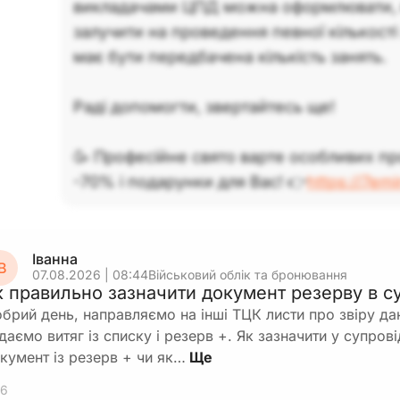
викладачами ЦПД можна оформлювати, я
залучити на проведення певної кількості 
має бути передбачена кількість занять.
Раді допомогти, звертайтесь ще!
🥳 Професійне свято варте особливих пр
-70% і подарунки для Вас! 👉
https://7em
Іванна
В
07.08.2026 | 08:44
Військовий облік та бронювання
к правильно зазначити документ резерву в с
брий день, направляємо на інші ТЦК листи про звіру да
даємо витяг із списку і резерв +. Як зазначити у супров
кумент із резерв + чи як…
6