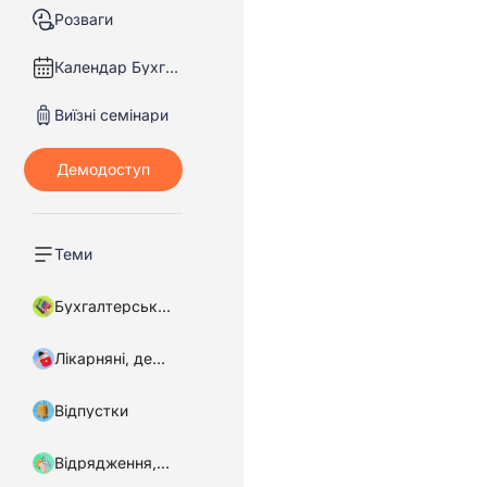
Розваги
Календар Бухгалтера
Виїзні семінари
Теми
Бухгалтерський облік
Лікарняні, декретні
Відпустки
Відрядження, підзвітні кошти