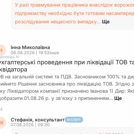
У разі травмування працівника внаслідок ворожо
підприємству необхідно бути готовим насамперед
розслідування нещасного випадку…
Ще
Інна Миколаївна
Н
06.08.2026 | 19:53
Інше
ідповідь АІ
ухгалтерські проведення при ліквідації ТОВ та
іквідатора
В на загальній системі та ПДВ. Засновником 100% та ди
ийнято Рішення засновника про ліквідацію ТОВ. Згідно з
ку Ліквідатором компанії призначено Іванова 1) Дир: Як
добразити 01.08.26 р. у зв'язку з припиненням…
4
Стефанія, консультант
ЕКСПЕРТ
К
07.08.2026 | 09:30