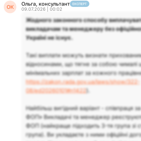
Ольга, консультант
ЕКСПЕРТ
ОК
09.07.2026 | 00:02
Жодного законного способу виплачуват
викладачам та менеджеру без офіційн
Україні не існує.
Такі виплати можуть визнати прихован
відносинами, що тягне за собою чималі ш
мінімальних зарплат за кожного працівн
https://zakon.rada.gov.ua/laws/show/322-
08/ed20260101#n1422
).
Найбільш вигідний варіант - співпраця 
ФОП» Викладачі та менеджер реєструють
ФОП (найкраще підходить 3-тя група зі 
група). Ви укладаєте з ними офіційні до