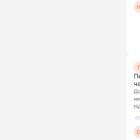
Н
Т
П
ч
До
не
пі
С