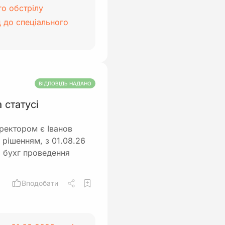
го обстрілу
 до спеціального
ВІДПОВІДЬ НАДАНО
 статусі
ректором є Іванов
 рішенням, з 01.08.26
і бухг проведення
Вподобати