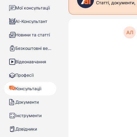
Статті, документи,
Мої консультації
АІ-Консультант
АЛ
Новини та статті
Безкоштовні вебінари
Відеонавчання
Професії
Консультації
Документи
Інструменти
Довідники