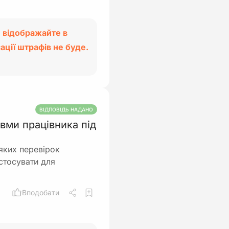
 відображайте в
ації штрафів не буде.
ВІДПОВІДЬ НАДАНО
авми працівника під
яких перевірок
стосувати для
Вподобати