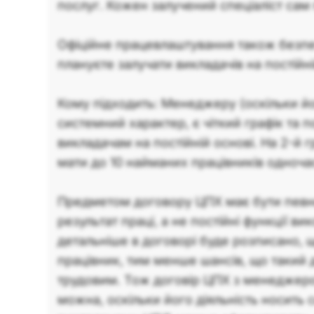
послуг. Кожен залучений спеціаліст сам 
Офіційне працевлаштування також безпе
плануєте залучати викладачів на постійні
Кому підходить: Менеджеру (оскільки йо
системний характер, є чіткий графік та п
викладачам на постійній основі. На 2-й 
мати до 10 найманих працівників одноча
Предметом договору ЦПХ має бути пев
результат праці, а не постійні функції в
детальніше в договорі буде розписано, 
працівник, тим менше шансів, що такий 
трудовим. Тож договір ЦПХ з менедже
можна, оскільки його діяльність носить 