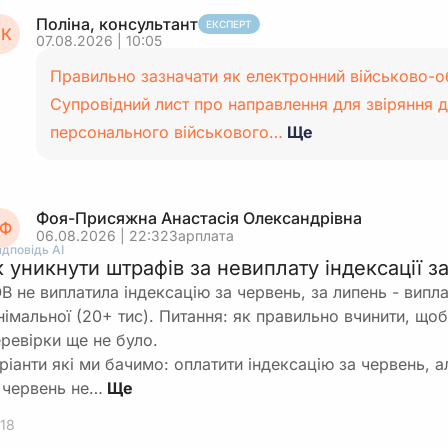
Поліна, консультант
ЕКСПЕРТ
К
07.08.2026 | 10:05
Правильно зазначати як електронний військово-о
Супровідний лист про направлення для звіряння д
персонального військового…
Ще
Фоя-Присяжна Анастасія Олександрівна
Ф
06.08.2026 | 22:32
Зарплата
ідповідь АІ
к уникнути штрафів за невиплату індексації з
В не виплатила індексацію за червень, за липень - випла
німальної (20+ тис). Питання: як правильно вчинити, що
ревірки ще не було.
ріанти які ми бачимо: оплатити індексацію за червень, а
 червень не…
18