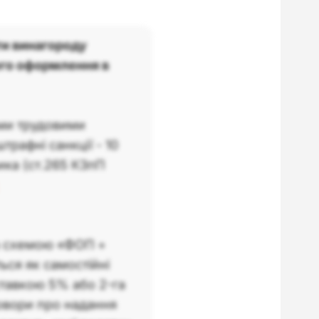
и винагороду
ого оформлення в
ими трудовими
трафні санкції - 10
ика (ст.265 КЗпП
за схемою «ФОП +
ся як самостійні
ставкою 5% або 2-га
говори про надання