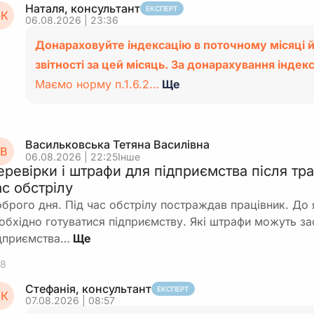
Наталя, консультант
ЕКСПЕРТ
К
06.08.2026 | 23:36
Донараховуйте індексацію в поточному місяці й
звітності за цей місяць. За донарахування індекс
Маємо норму п.1.6.2…
Ще
Васильковська Тетяна Василiвна
В
06.08.2026 | 22:25
Інше
еревірки і штрафи для підприємства після тр
ас обстрілу
брого дня. Під час обстрілу постраждав працівник. До 
обхідно готуватися підприємству. Які штрафи можуть за
дприємства…
8
Стефанія, консультант
ЕКСПЕРТ
К
07.08.2026 | 08:57