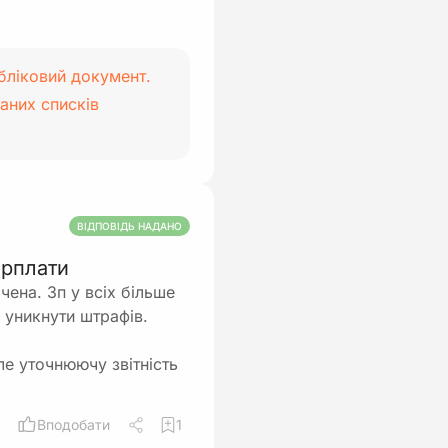
бліковий документ.
аних списків
ВІДПОВІДЬ НАДАНО
арплати
чена. Зп у всіх більше
б уникнути штрафів.
ле уточнюючу звітність
Вподобати
1