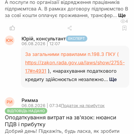
А послуги по організаії відрядження працівників
підприємтсва А. В рамках договору підприємство В
за совї кошти оплачує проживання, трансфер…
4
Юрій, консультант
ЕКСПЕРТ
ЮК
06.08.2026 | 12:07
За загальними правилами п.198.3 ПКУ (
https://zakon.rada.gov.ua/laws/show/2755-
17#n4931
), «нарахування податкового
кредиту здійснюється незалежно…
Ще
Римма
РИ
06.08.2026 | 07:34
Податок на прибуток
ВІДПОВІДЬ НАДАНО
Оподаткування витрат на зв'язок: нюанси
ПДВ і прибутку
Добрий день! Підкажіть, будь ласка, як зробити