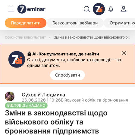
Передплатити
Безкоштовні вебінари
Отримати к
Особистий консультант
Зміни в законодавстві щодо військового обліку та бронювання підприємств
🤖 АІ-Консультант знає, де знайти
Статті, документи, шаблони та відповіді — за
одним запитом.
Спробувати
Суховій Людмила
26.06.2026 | 10:26
Військовий облік та бронювання
ВІДПОВІДЬ НАДАНО
Зміни в законодавстві щодо
військового обліку та
бронювання підприємств