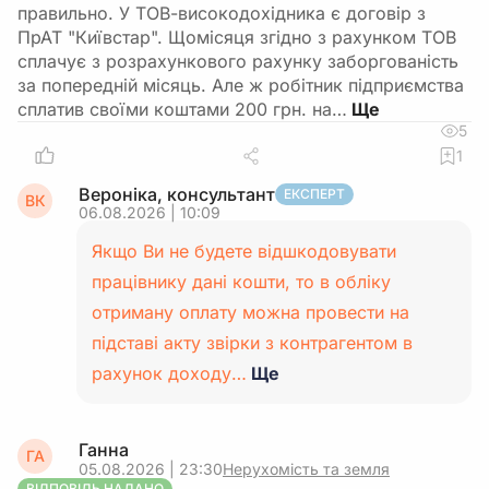
правильно. У ТОВ-високодохідника є договір з
ПрАТ "Київстар". Щомісяця згідно з рахунком ТОВ
сплачує з розрахункового рахунку заборгованість
за попередній місяць. Але ж робітник підприємства
сплатив своїми коштами 200 грн. на…
5
1
Вероніка, консультант
ЕКСПЕРТ
ВК
06.08.2026 | 10:09
Якщо Ви не будете відшкодовувати
працівнику дані кошти, то в обліку
отриману оплату можна провести на
підставі акту звірки з контрагентом в
рахунок доходу…
Ще
Ганна
ГА
05.08.2026 | 23:30
Нерухомість та земля
ВІДПОВІДЬ НАДАНО