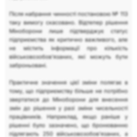
Після набрання чинності постановою № 113
таку вимогу скасовано. Відтепер рішення
Міноборони лише підтверджує статус
підприємства як критично важливого, але
не містить інформації про кількість
військовозобов'язаних, які можуть бути
заброньовані.
Практичне значення цієї зміни полягає в
тому, що підприємству більше не потрібно
звертатися до Міноборони для внесення
змін до рішення у разі зміни чисельності
працівників. Наприклад, якщо раніше у
рішенні було зазначено, що бронюванню
підлягають 250 військовозобов'язаних, а