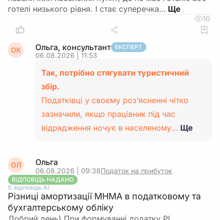
готелі низького рівня. І стає суперечка…
10
Ольга, консультант
ЕКСПЕРТ
ОК
06.08.2026 | 11:53
Так, потрібно стягувати туристичний
збір.
Податківці у своєму роз’ясненні чітко
зазначили, якщо працівник під час
відрядження ночує в населеному…
Ще
Ольга
ОЛ
06.08.2026 | 09:38
Податок на прибуток
ВІДПОВІДЬ НАДАНО
Є відповідь АІ
Різниці амортизації МНМА в податковому та
бухгалтерському обліку
Добрий день) При формуванні додатку РІ