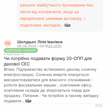
рахунок майбутнього бронювання без
листа від контрагента, якщо це
передбачено умовами договору, і
податкових наслідків…
Ще
Шолудько Лілія Іванівна
ЛШ
06.08.2026 | 09:16
20-ОПП
ВІДПОВІДЬ НАДАНО
Є відповідь АІ
Чи потрібно подавати форму 20-ОПП для
дахової СЕС
Вітаю. Підприємство встановило дахову сонячну
електростанцію. Сонячна енергія планується
використовуватися для власного споживання :
роботи фасувальних машин , освітлення офісу,
освітлення складів де зберігається товар для
продажу. Питання : Чи потрібно в такому випадку
подавати…
13