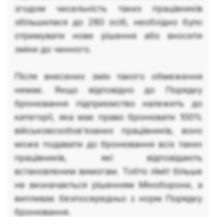
згодом чисельність таких працівників
збільшилася до 280 осіб, необхідно було
отримувати нове рішення або вносити
зміни до чинного.
Після внесених змін такого обмеження
немає. Якщо відповідно до Порядку
бронювання підприємство належить до
категорії, яка має право бронювати 100%
військовозобов'язаних працівників, воно
може подавати до бронювання всіх таких
працівників, які відповідають
встановленим вимогам. Тобто ліміт більше
не визначається рішенням Міноборони, а
випливає безпосередньо з норм Порядку
бронювання.