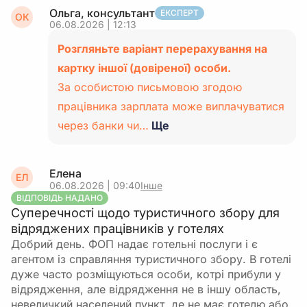
Ольга, консультант
ЕКСПЕРТ
ОК
06.08.2026 | 12:13
Розгляньте варіант перерахування на
картку іншої (довіреної) особи.
За особистою письмовою згодою
працівника зарплата може виплачуватися
через банки чи…
Ще
Елена
ЕЛ
06.08.2026 | 09:40
Інше
ВІДПОВІДЬ НАДАНО
Суперечності щодо туристичного збору для
відряджених працівників у готелях
Добрий день. ФОП надає готельні послуги і є
агентом із справляння туристичного збору. В готелі
дуже часто розміщуються особи, котрі прибули у
відрядження, але відрядження не в іншу область,
невеличкий населений пункт, де не має готелю або