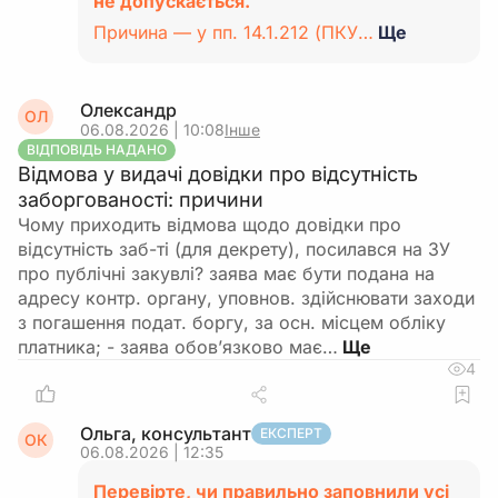
не допускається.
Причина — у пп. 14.1.212 (ПКУ…
Ще
Олександр
ОЛ
06.08.2026 | 10:08
Інше
ВІДПОВІДЬ НАДАНО
Відмова у видачі довідки про відсутність
заборгованості: причини
Чому приходить відмова щодо довідки про
відсутність заб-ті (для декрету), посилався на ЗУ
про публічні закувлі? заява має бути подана на
адресу контр. органу, уповнов. здійснювати заходи
з погашення подат. боргу, за осн. місцем обліку
платника; - заява обов’язково має…
4
Ольга, консультант
ЕКСПЕРТ
ОК
06.08.2026 | 12:35
Перевірте, чи правильно заповнили усі