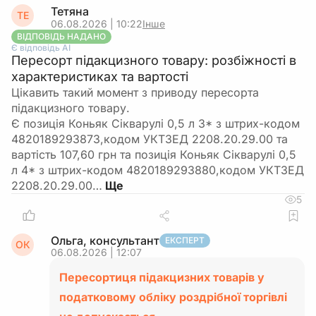
Тетяна
ТЕ
06.08.2026 | 10:22
Інше
ВІДПОВІДЬ НАДАНО
Є відповідь АІ
Пересорт підакцизного товару: розбіжності в
характеристиках та вартості
Цікавить такий момент з приводу пересорта
підакцизного товару.
Є позиція Коньяк Сікварулі 0,5 л 3* з штрих-кодом
4820189293873,кодом УКТЗЕД 2208.20.29.00 та
вартість 107,60 грн та позиція Коньяк Сікварулі 0,5
л 4* з штрих-кодом 4820189293880,кодом УКТЗЕД
2208.20.29.00…
5
Ольга, консультант
ЕКСПЕРТ
ОК
06.08.2026 | 12:07
Пересортиця підакцизних товарів у
податковому обліку роздрібної торгівлі