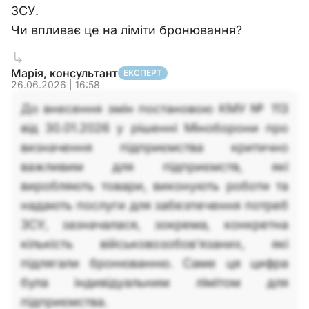
ЗСУ.
Чи впливає це на ліміти бронювання?
Марія, консультант
ЕКСПЕРТ
26.06.2026 | 16:58
До внесення змін постановою КМУ № 113
від 30.01.2026 у рішенні Міноборони про
визначення підприємства критично
важливим для підприємств, які
виробляють товари, виконують роботи та
надають послуги для забезпечення потреб
ЗСУ, зазначалася, зокрема, конкретна
кількість військовозобов'язаних, які
підлягали бронюванню. Саме ця цифра
була індивідуальним лімітом для
підприємства.