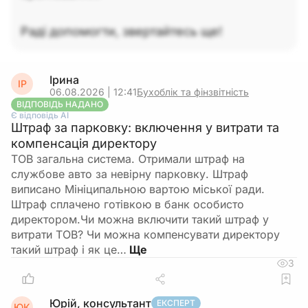
Раді допомогти, звертайтесь ще!
Ірина
ІР
06.08.2026 | 12:41
Бухоблік та фінзвітність
ВІДПОВІДЬ НАДАНО
Є відповідь АІ
Штраф за парковку: включення у витрати та
компенсація директору
ТОВ загальна система. Отримали штраф на
службове авто за невірну парковку. Штраф
виписано Мініципальною вартою міської ради.
Штраф сплачено готівкою в банк особисто
директором.Чи можна включити такий штраф у
витрати ТОВ? Чи можна компенсувати директору
такий штраф і як це…
3
Юрій, консультант
ЕКСПЕРТ
ЮК