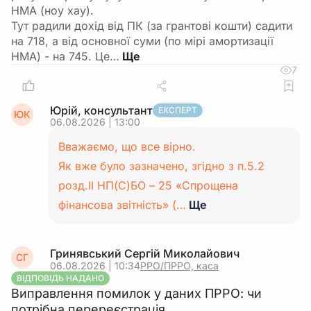
НМА (ноу хау).
Тут радили дохід від ПК (за грантові кошти) садити
на 718, а від основної суми (по мірі амортизації
НМА) - на 745. Це…
7
Юрій, консультант
ЕКСПЕРТ
ЮК
06.08.2026 | 13:00
Вважаємо, що все вірно.
Як вже було зазначено, згідно з п.5.2
розд.ІІ НП(С)БО – 25 «Спрощена
фінансова звітність» (…
Ще
Гринявський Сергій Миколайович
СГ
06.08.2026 | 10:34
РРО/ПРРО, каса
ВІДПОВІДЬ НАДАНО
Виправлення помилок у даних ПРРО: чи
потрібна перереєстрація