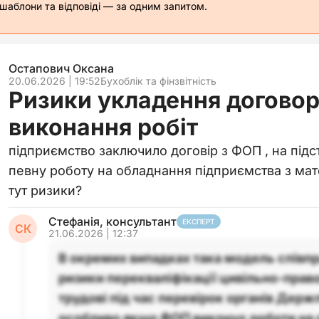
 шаблони та відповіді — за одним запитом.
Остапович Оксана
20.06.2026 | 19:52
Бухоблік та фінзвітність
Ризики укладення договор
виконання робіт
підприємство заключило договір з ФОП , на підс
певну роботу на обладнання підприємства з мате
тут ризики?
Стефанія, консультант
ЕКСПЕРТ
СК
21.06.2026 | 12:37
В окремих випадках така модель співпр
ризики перекваліфікації цивільно-право
трудові під час перевірок органів Держ
особливо якщо ФОП виконує роботи на 