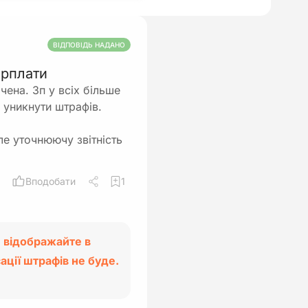
ВІДПОВІДЬ НАДАНО
арплати
чена. Зп у всіх більше
б уникнути штрафів.
ле уточнюючу звітність
Вподобати
1
 відображайте в
ації штрафів не буде.