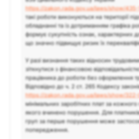
https://zakon.rada.gov.ua/laws/show/435
такі роботи виконуються на території пі
обладнанні та із дотриманням графіка р
формує сукупність ознак, характерних д
що значно підвищує ризик їх перекваліфік
У разі визнання таких відносин трудов
зіткнутися з фінансовою відповідальніст
працівника до роботи без оформлення т
Відповідно до ч. 2 ст. 265 Кодексу закон
https://zakon.rada.gov.ua/laws/show/322
мінімальних заробітних плат за кожного
якого вчинено порушення. Для платників 
груп за перше порушення може застосо
попередження.