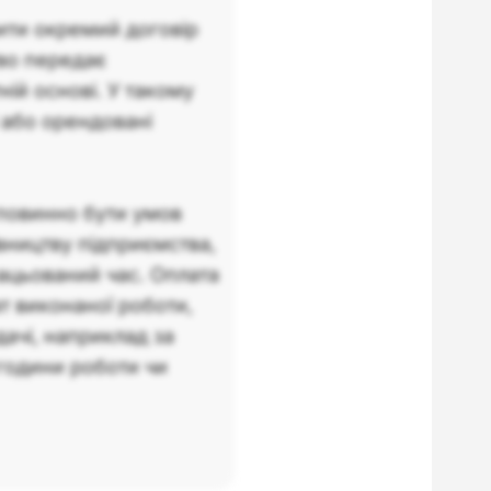
ити окремий договір
во передає
ій основі. У такому
 або орендовані
 повинно бути умов
вництву підприємства,
ацьований час. Оплата
т виконаної роботи,
ачі, наприклад за
а години роботи чи