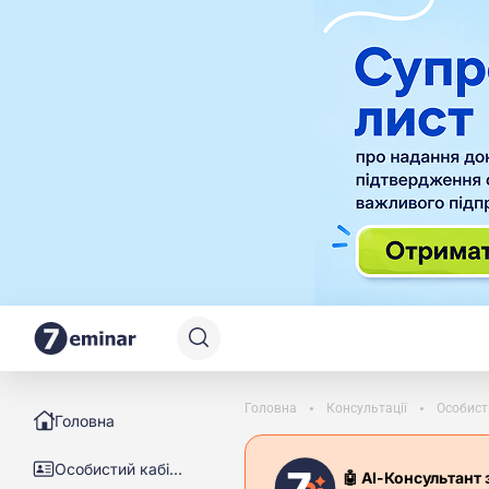
Головна
Консультації
Особист
Головна
Особистий кабінет
🤖 АІ-Консультант 