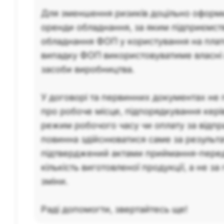
Для зменшення ризиків доцільно оформ
оренди обладнання, за яким підприємст
обладнання ФОП у користування на платн
випадку ФОП використовуватиме власні
засоби виробництва.
У договорі та первинних документах не
про робоче місце, підпорядкування кері
режим робочого часу чи оплату за відпр
повинна здійснюватися саме за результа
підтверджений актами приймання-перед
кількість виготовленої продукції, а не з
зміни.
Раді допомогти, звертайтесь ще!