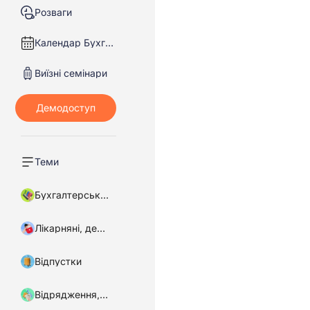
Розваги
Календар Бухгалтера
Виїзні семінари
Теми
Бухгалтерський облік
Лікарняні, декретні
Відпустки
Відрядження, підзвітні кошти