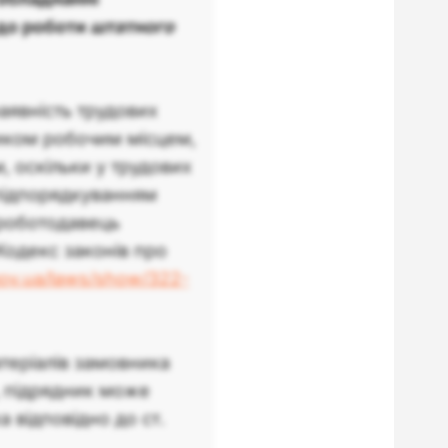
 до роботи
штатного
аявність трудових
иком робочим місцем,
, оскільки у трудових
 підпорядкуванням
 роботодавець
Кодекс законів про
gov.ua/laws/show/322-
атеріалів замовника
, підрядник може
 відповідно до ст.