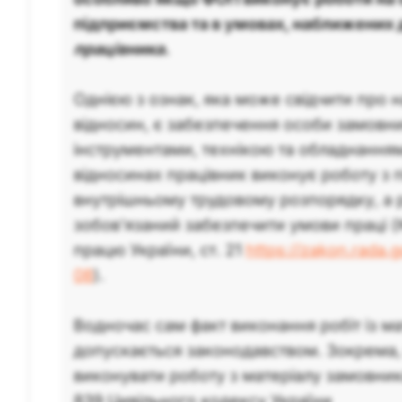
підприємства та в умовах, наближених
працівника.
Однією з ознак, яка може свідчити про н
відносин, є забезпечення особи замовн
інструментами, технікою та обладнанням
відносинах працівник виконує роботу з
внутрішньому трудовому розпорядку, а
зобов’язаний забезпечити умови праці (
працю України, ст. 21
https://zakon.rada.
08
).
Водночас сам факт виконання робіт із м
допускається законодавством. Зокрема
виконувати роботу з матеріалу замовника
839 Цивільного кодексу України