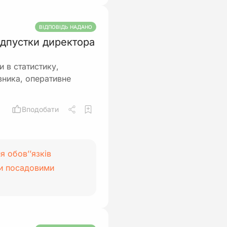
ВІДПОВІДЬ НАДАНО
відпустки директора
и в статистику,
івника, оперативне
Вподобати
 обов’’язків
ими посадовими