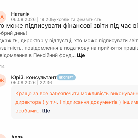
Наталія
А
06.08.2026 | 19:20
Бухоблік та фінзвітність
то може підписувати фінансові звіти під час 
брий день!
дкажіть, директор у відпустці, хто може підписувати звіт
нзвітність, повідомлення в податкову на прийняття прац
відомлення в Пенсійний фонд…
14
Юрій, консультант
ЕКСПЕРТ
К
06.08.2026 | 22:36
Краще за все забезпечити можливість виконування
директора ( у т.ч. і підписання документів ) інш
особами…
Ще
Алла