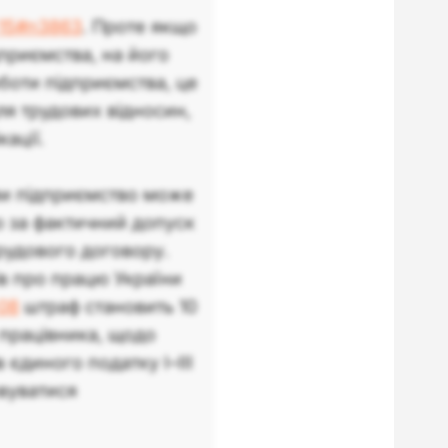
-15#n3863
. Проте якщо
дприємства, на його
оботи підприємства, це
ля трудових відносин,
ації.
ими підприємство може
ю за фактичний допуск
рудового договору.
ів про працю України
-08
штраф становить 10
 працівника, щодо
єдиного податку І–ІІІ
вуватися