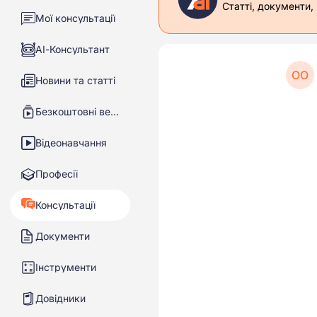
Статті, документи,
Мої консультації
АІ-Консультант
ОО
Новини та статті
Безкоштовні вебінари
Відеонавчання
Професії
Консультації
Документи
Інструменти
Довідники