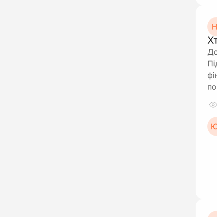
Н
Х
До
Пі
фі
по
Ю