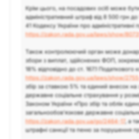
Крім цього, на посадових осіб може бут
адміністративний штраф від 8 500 грн до 1
41 Кодексу України про адміністративні
https://zakon.rada.gov.ua/laws/show/8073
Також контролюючий орган може донара
збори з виплат, здійснених ФОП, зокре
18% відповідно до ст. 167.1 Податкового 
https://zakon.rada.gov.ua/laws/show/2755
збір за ставкою 5% та єдиний внесок на
державне соціальне страхування у розмір
Законом України «Про збір та облік єдин
загальнообов’язкове державне соціальн
https://zakon.rada.gov.ua/go/2464-17
, а 
штрафні санкції та пеню за порушення п