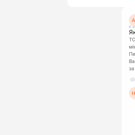
А
Є в
Я
ТО
мі
Пе
Ва
за
Н