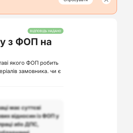
ВІДПОВІДЬ НАДАНО
у з ФОП на
таві якого ФОП робить
ріалів замовника. чи є
аці має суттєві
вих відносин із ФОП у
праці або ДПС,
обладнанні