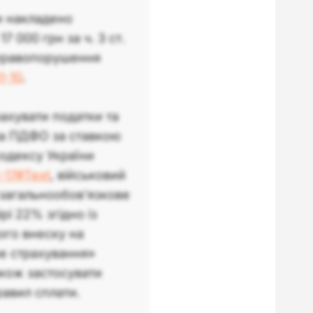
и накладено
7 000 грн за ч. 3 ст.
 правопорушення
1-10
.
хувати податки та
ма ПДФО за ставкою
кодексу України
-17#Text
, військовий
 загальнообов’язкове
і 22% згідно із
ого внеску на
е страхування»
також застосувати
равил сплати.