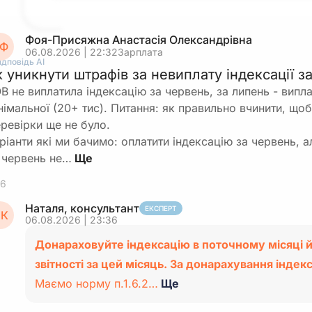
Фоя-Присяжна Анастасія Олександрівна
Ф
06.08.2026 | 22:32
Зарплата
ідповідь АІ
к уникнути штрафів за невиплату індексації з
В не виплатила індексацію за червень, за липень - випла
німальної (20+ тис). Питання: як правильно вчинити, що
ревірки ще не було.
ріанти які ми бачимо: оплатити індексацію за червень, а
 червень не…
6
Наталя, консультант
ЕКСПЕРТ
К
06.08.2026 | 23:36
Донараховуйте індексацію в поточному місяці й
звітності за цей місяць. За донарахування індекс
Маємо норму п.1.6.2…
Ще