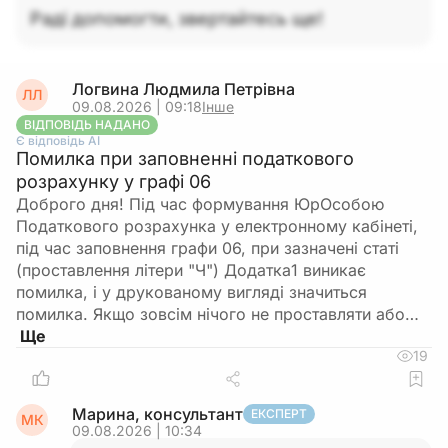
Раді допомогти, звертайтесь ще!
Логвина Людмила Петрівна
ЛЛ
09.08.2026 | 09:18
Інше
ВІДПОВІДЬ НАДАНО
Є відповідь АІ
Помилка при заповненні податкового
розрахунку у графі 06
Доброго дня! Під час формування ЮрОсобою
Податкового розрахунка у електронному кабінеті,
під час заповнення графи 06, при зазначені статі
(проставлення літери "Ч") Додатка1 виникає
помилка, і у друкованому вигляді значиться
помилка. Якщо зовсім нічого не проставляти або…
19
Марина, консультант
ЕКСПЕРТ
МК
09.08.2026 | 10:34