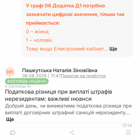
У графі 06 Додатка Д1 потрібно
зазначати цифрові значення, тільки так
приймається:
0 – жінка;
1 – чоловік.
Тому якщо Електронний кабінет…
Ще
Пашкутська Наталія Зіновіївна
НП
08.08.2026 | 11:47
Податок на прибуток
ВІДПОВІДЬ НАДАНО
Є відповідь АІ
Податкова різниця при виплаті штрафів
нерезидентам: важливі нюанси
Добрий день, чи виниеатиме податкова різниця при
виплаті договірних штрафниї санкцій нерезиденту…
14