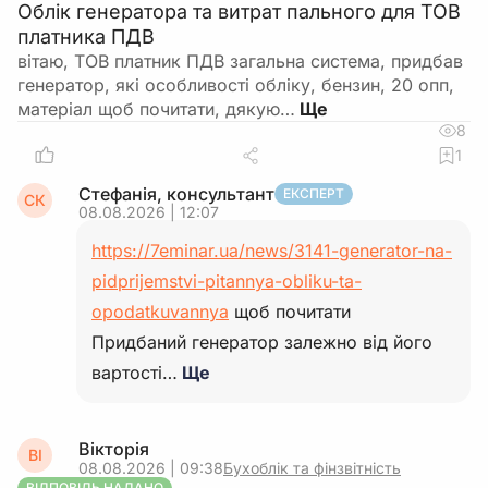
Облік генератора та витрат пального для ТОВ
платника ПДВ
вітаю, ТОВ платник ПДВ загальна система, придбав
генератор, які особливості обліку, бензин, 20 опп,
матеріал щоб почитати, дякую…
8
1
Стефанія, консультант
ЕКСПЕРТ
СК
08.08.2026 | 12:07
https://7eminar.ua/news/3141-generator-na-
pidprijemstvi-pitannya-obliku-ta-
opodatkuvannya
щоб почитати
Придбаний генератор залежно від його
вартості…
Ще
Вікторія
ВІ
08.08.2026 | 09:38
Бухоблік та фінзвітність
ВІДПОВІДЬ НАДАНО