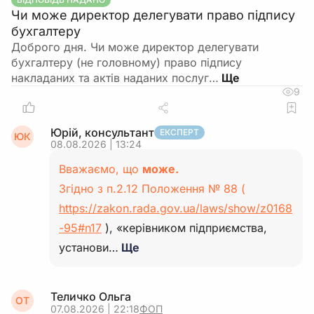
Чи може директор делегувати право підпису
бухгалтеру
Доброго дня. Чи може директор делегувати
бухгалтеру (не головному) право підпису
накладаних та актів наданих послуг…
9
Юрій, консультант
ЕКСПЕРТ
ЮК
08.08.2026 | 13:24
Вважаємо, що
може.
Згідно з п.2.12 Положення № 88 (
https://zakon.rada.gov.ua/laws/show/z0168
-95#n17
), «керівником підприємства,
установи…
Ще
Теличко Ольга
ОТ
07.08.2026 | 22:18
ФОП