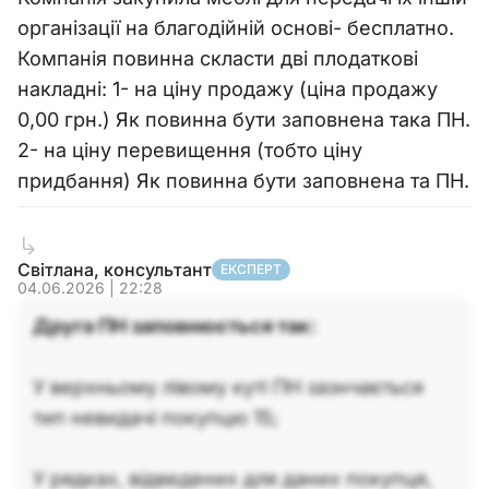
організації на благодійній основі- бесплатно.
Компанія повинна скласти дві плодаткові
накладні: 1- на ціну продажу (ціна продажу
0,00 грн.) Як повинна бути заповнена така ПН.
2- на ціну перевищення (тобто ціну
придбання) Як повинна бути заповнена та ПН.
Світлана, консультант
ЕКСПЕРТ
04.06.2026 | 22:28
Друга ПН заповнюється так:
У верхньому лівому куті ПН зазнчається
тип невидачі покупцю 15;
У рядках, відведених для даних покупця,