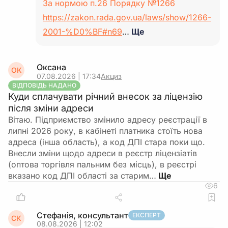
За нормою п.26 Порядку №1266
https://zakon.rada.gov.ua/laws/show/1266-
2001-%D0%BF#n69
…
Ще
Оксана
ОК
07.08.2026 | 17:34
Акциз
ВІДПОВІДЬ НАДАНО
Куди сплачувати річний внесок за ліцензію
після зміни адреси
Вітаю. Підприємство змінило адресу реєстрації в
липні 2026 року, в кабінеті платника стоїть нова
адреса (інша область), а код ДПІ стара поки що.
Внесли зміни щодо адреси в реєстр ліцензіатів
(оптова торгівля пальним без місць), в реєстрі
вказано код ДПІ області за старим…
6
Стефанія, консультант
ЕКСПЕРТ
СК
08.08.2026 | 12:02