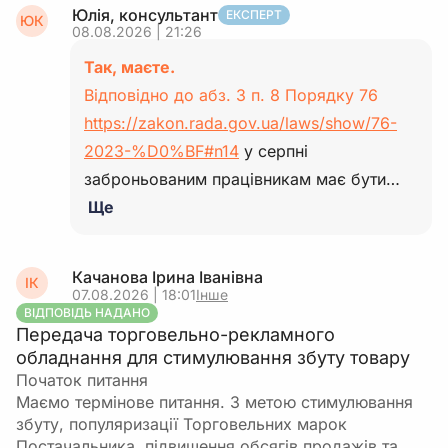
Юлія, консультант
ЕКСПЕРТ
ЮК
08.08.2026 | 21:26
Так, маєте.
Відповідно до абз. 3 п. 8 Порядку 76
https://zakon.rada.gov.ua/laws/show/76-
2023-%D0%BF#n14
у серпні
заброньованим працівникам має бути…
Ще
Качанова Ірина Іванівна
ІК
07.08.2026 | 18:01
Інше
ВІДПОВІДЬ НАДАНО
Передача торговельно-рекламного
обладнання для стимулювання збуту товару
Початок питання
Маємо термінове питання. З метою стимулювання
збуту, популяризації Торговельних марок
Постачальника, підвищення обсягів продажів та