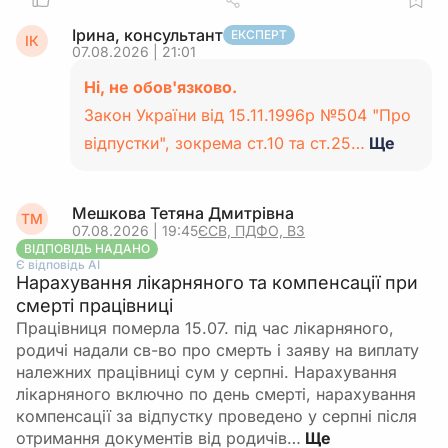
Ірина, консультант
ЕКСПЕРТ
ІК
07.08.2026 | 21:01
Ні, не обов'язково.
Закон України від 15.11.1996р №504 "Про
відпустки", зокрема ст.10 та ст.25…
Ще
Мешкова Тетяна Дмитрівна
ТМ
07.08.2026 | 19:45
ЄСВ, ПДФО, ВЗ
ВІДПОВІДЬ НАДАНО
Є відповідь АІ
Нарахування лікарняного та компенсації при
смерті працівниці
Працівниця померла 15.07. під час лікарняного,
родичі надали св-во про смерть і заяву на виплату
належних працівниці сум у серпні. Нарахування
лікарняного включно по день смерті, нарахування
компенсації за відпустку проведено у серпні після
отримання документів від родичів…