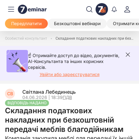
Передплатити
Безкоштовні вебінари
Отримати к
Особистий консультант
Складання податкових накладних при безкоштовній передачі меблів благодійникам
☝️ Отримайте доступ до відео, документів,
AI-Консультанта та інших корисних
сервісів.
Увійти або зареєструватися
Світлана Лебединець
СВ
04.06.2026 | 18:39
ПДВ
ВІДПОВІДЬ НАДАНО
Складання податкових
накладних при безкоштовній
передачі меблів благодійникам
Компанія закупила меблі для передачі їх іншій