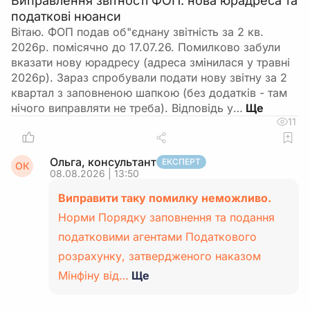
Виправлення звітності ФОП: нова юрадреса та
податкові нюанси
Вітаю. ФОП подав об"єднану звітність за 2 кв.
2026р. помісячно до 17.07.26. Помилково забули
вказати нову юрадресу (адреса змінилася у травні
2026р). Зараз спробували подати нову звітну за 2
квартал з заповненою шапкою (без додатків - там
нічого виправляти не треба). Відповідь у…
11
Ольга, консультант
ЕКСПЕРТ
ОК
08.08.2026 | 13:50
Виправити таку помилку неможливо.
Норми Порядку заповнення та подання
податковими агентами Податкового
розрахунку, затвердженого наказом
Мінфіну від…
Ще