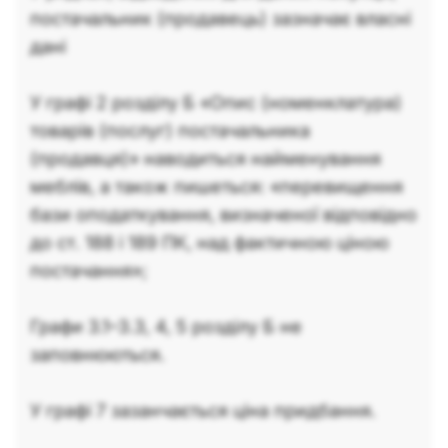
постачальник (продавець) зазначає власні
дані
У графі 2 розділу Б «Опис (номенклатура)
товарів (послуг) постачальника
(продавця)» наводиться найменування
меблів, а також пишеться: «перевищення
бази оподаткування, визначеної відповідно
до ст. 188 і 189 ПК, над фактичною ціною
постачання»;
Графи 3.1–3.3, 4, 5 розділу Б не
заповнюються.
У графі 7 зазанчається ціна придбання.