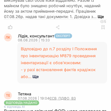
виконував свої обов'язки віддалено. Разом із
майном було знищено робочий ноутбук, наданий
йому за актом приймання-передачі. Працівник
07.08.26р. надав такі документи: 1. Довідка з…
5
Лідія, консультант
ЕКСПЕРТ
ЛК
08.08.2026 | 15:33
Відповідно до п.7 розділу І Положення
про інвентаризацію №879 проведення
інвентаризації є обов’язковим:
- у разі встановлення фактів крадіжок
або…
Ще
Тетяна
ТЕ
07.08.2026 | 19:04
ЄСВ, ПДФО, ВЗ
ВІДПОВІДЬ НАДАНО
Є відповідь АІ