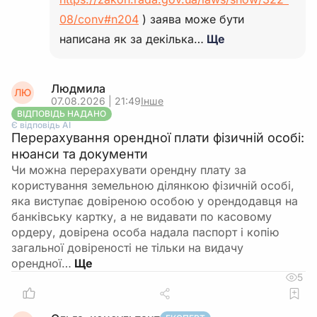
08/conv#n204
) заява може бути
написана як за декілька…
Ще
Людмила
ЛЮ
07.08.2026 | 21:49
Інше
ВІДПОВІДЬ НАДАНО
Є відповідь АІ
Перерахування орендної плати фізичній особі:
нюанси та документи
Чи можна перерахувати орендну плату за
користування земельною ділянкою фізичній особі,
яка виступає довіреною особою у орендодавця на
банківську картку, а не видавати по касовому
ордеру, довірена особа надала паспорт і копію
загальної довіреності не тільки на видачу
орендної…
5