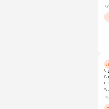
О
Л
Ч
Ві
ве
зд
О