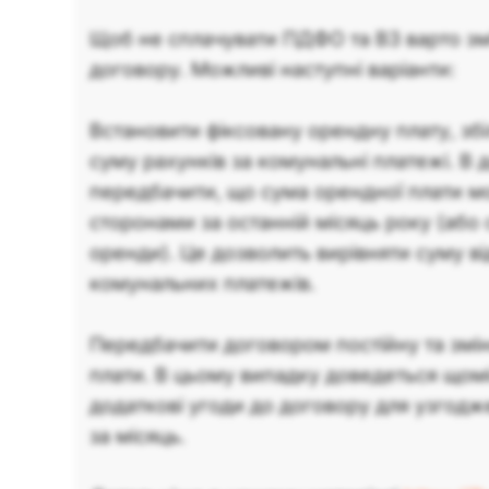
Щоб не сплачувати ПДФО та ВЗ варто зм
договору. Можливі наступні варіанти:
Встановити фіксовану орендну плату, з
суму рахунків за комунальні платежі. В
передбачити, що сума орендної плати 
сторонами за останній місяць року (або 
оренди). Це дозволить вирівняти суму 
комунальних платежів.
Передбачити договором постійну та змі
плати. В цьому випадку доведеться щом
додаткові угоди до договору для узгодж
за місяць.