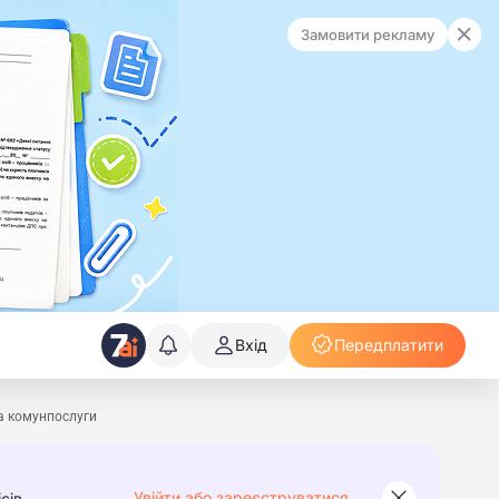
Замовити рекламу
Вхід
Передплатити
та комунпослуги
Увійти або зареєструватися
сів.