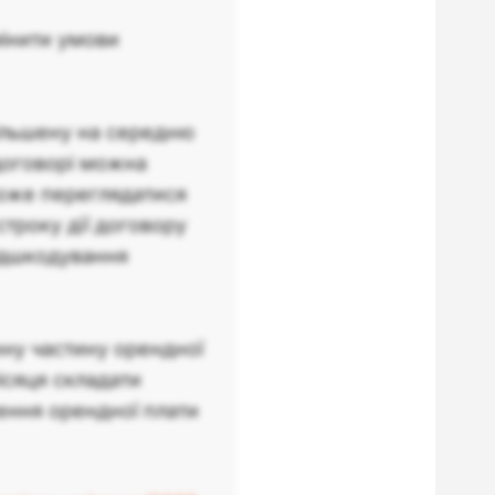
інити умови
більшену на середню
 договорі можна
може переглядатися
строку дії договору
відшкодування
нну частину орендної
ісяця складати
ення орендної плати