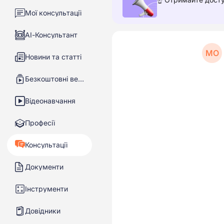
Мої консультації
АІ-Консультант
МО
Новини та статті
Безкоштовні вебінари
Відеонавчання
Професії
Консультації
Документи
Інструменти
Довідники