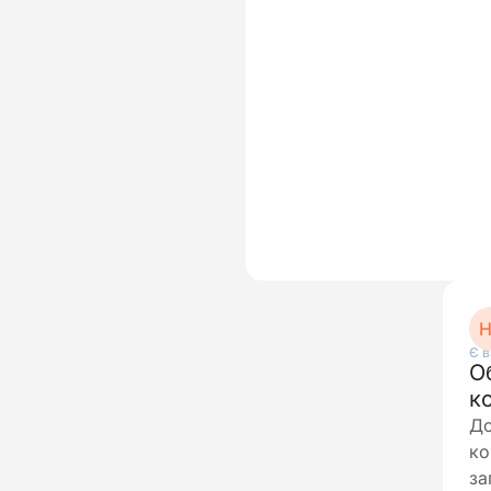
Н
Є в
О
к
До
ко
за