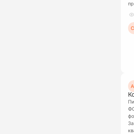
пр
С
А
К
Пи
ФО
фо
За
кв