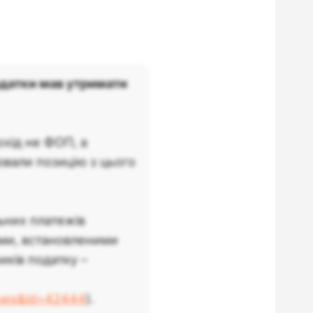
одатки мав утримати
охід не ФОП, а
ювали позицію з цього
них платежів
ами, встановленими
ків податку –
=ques&id=42444
).