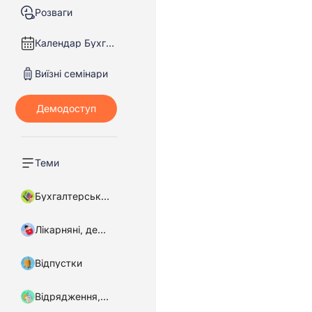
Розваги
Календар Бухгалтера
Виїзні семінари
Теми
Бухгалтерський облік
Лікарняні, декретні
Відпустки
Відрядження, підзвітні кошти