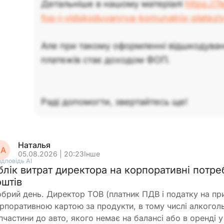
Детальніше в нашому матеріалі
https://
fop-i-vidskoduvannya-komunalnix-plateziv
Але при такому оформленні відшкодува
платежів стає доходом ФОП.
Раді допомогти, звертайтесь ще!
Наталья
А
05.08.2026 | 20:23
Інше
ідповідь АІ
блік витрат директора на корпоративні потре
оштів
брий день. Директор ТОВ (платник ПДВ і податку на пр
рпоративною картою за продукти, в тому числі алкоголь 
пчастини до авто, якого немає на балансі або в оренді 