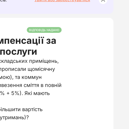
ВІДПОВІДЬ НАДАНО
мпенсації за
нпослуги
складських приміщень,
і прописали щомісячну
мою), та коммун
ивезення сміття в повній
8% + 5%). Які мають
ільшити вартість
(утримань)?