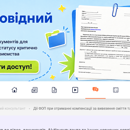
ий консультант
Дії ФОП при отриманні компенсації за вивезення сміття 
п до відео, документів, AI-Консультанта та інших корисних серві