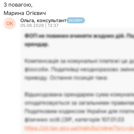
З повагою,
Марина Огієвич
Ольга, консультант
ЕКСПЕРТ
ОК
05.06.2026 | 13:37
ФОП не повинен вчиняти жодних дій. П
орендар.
Компенсація за комунальні платежі це д
фізособи. Податківці неодноразово змін
приводу. Остання позиція така:
Відшкодована орендарем сума комуналь
оподатковується за загальними правил
Податковим кодексом України для платни
фізичних осіб.(ЗІР, категорія 107.01.03
https://zir.tax.gov.ua/main/bz/view/?src