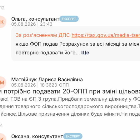
12
Ольга, консультант
ЕКСПЕРТ
К
05.08.2026 | 23:43
За роз'ясненням ДПС
https://tax.gov.ua/media-tse
якщо ФОП подав Розрахунок за всі місяці за мі
повторно подавати його…
Ще
Матвійчук Лариса Василівна
М
05.08.2026 | 18:36
20-ОПП
и потрібно подавати 20-ОПП при зміні цільо
таю! ТОВ на ЄП 3 група.Придбали земельну ділянку у Ф
дення товарного сільськогосподарського виробництва.Т
ійснює.Цільове призначення ділянки буде міняти.Чи по
4
Оксана, консультант
ЕКСПЕРТ
К