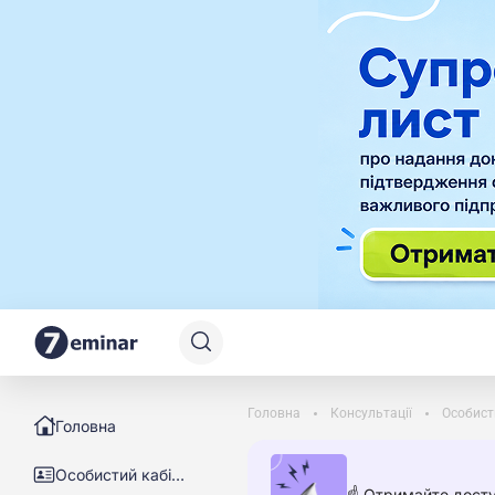
Головна
Консультації
Особист
Головна
Особистий кабінет
☝️ Отримайте досту