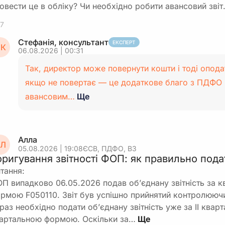
овести це в обліку? Чи необхідно робити авансовий зві
7
Стефанія, консультант
ЕКСПЕРТ
К
06.08.2026 | 00:31
Так, директор може повернути кошти і тоді опода
якщо не повертає — це додаткове благо з ПДФО і
авансовим…
Ще
Алла
Л
05.08.2026 | 19:08
ЄСВ, ПДФО, ВЗ
оригування звітності ФОП: як правильно пода
тання:
П випадково 06.05.2026 подав об’єднану звітність за к
рмою F050110. Звіт був успішно прийнятий контролююч
раз необхідно подати об’єднану звітність уже за ІІ ква
артальною формою. Оскільки за…