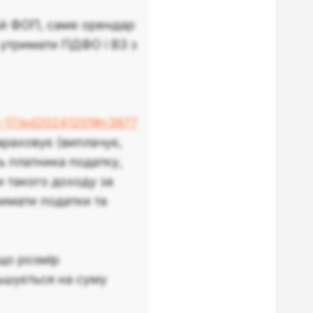
й ФОП, саме орендар
 утримати ПДФО і ВЗ з
5-17/ed20241201#n3877
араховує (виплачує,
ь платника податку,
и такого доходу за
имати податки та
що розмір
ьшується на суму