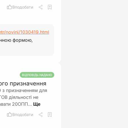
Вподобати
ntr/novini/1030419.html
сячною формою,
ВІДПОВІДЬ НАДАНО
вого призначення
О з призначенням для
ОВ діяльності не
давати 20ОПП…
Вподобати