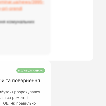
7eminar.ua/news/3995-
-pri-orendi
ння комунальних
ВІДПОВІДЬ НАДАНО
би та повернення
ибуток) розрахувався
та за ремонт і
у ТОВ. Як правильно