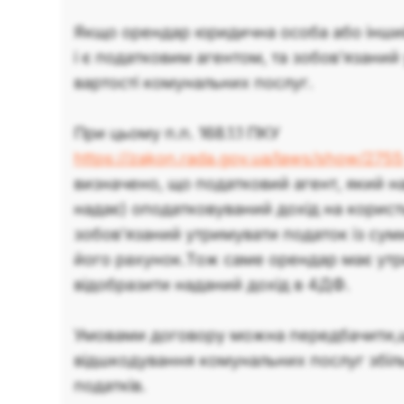
Якщо орендар юридична особа або інши
і є податковим агентом, та зобов'язаний
вартості комунальних послуг.
При цьому п.п. 168.1.1 ПКУ
https://zakon.rada.gov.ua/laws/show/275
визначено, що податковий агент, який н
надає) оподатковуваний дохід на корист
зобов’язаний утримувати податок із сум
його рахунок.Тож саме орендар має утр
відобразити наданий дохід в 4ДФ.
Умовами договору можна передбачити,
відшкодування комунальних послуг збіл
податків.