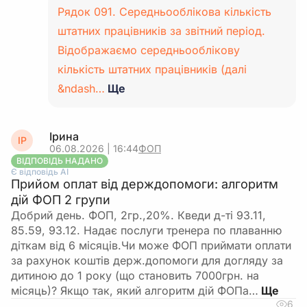
Рядок 091. Середньооблікова кількість
штатних працівників за звітний період.
Відображаємо середньооблікову
кількість штатних працівників (далі
&ndash…
Ще
Ірина
ІР
06.08.2026 | 16:44
ФОП
ВІДПОВІДЬ НАДАНО
Є відповідь АІ
Прийом оплат від держдопомоги: алгоритм
дій ФОП 2 групи
Добрий день. ФОП, 2гр.,20%. Кведи д-ті 93.11,
85.59, 93.12. Надає послуги тренера по плаванню
діткам від 6 місяців.Чи може ФОП приймати оплати
за рахунок коштів держ.допомоги для догляду за
дитиною до 1 року (що становить 7000грн. на
місяць)? Якщо так, який алгоритм дій ФОПа…
6