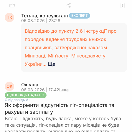
Тетяна, консультант
ЕКСПЕРТ
ТК
06.08.2026 | 23:28
Відповідно до пункту 2.6 Інструкції про
порядок ведення трудових книжок
працівників, затвердженої наказом
Мінпраці, Мін’юсту, Мінсоцзахисту
України…
Ще
Оксана
ОК
06.08.2026 | 17:42
Інше
ВІДПОВІДЬ НАДАНО
Є відповідь АІ
Як оформити відсутність гіг-спеціаліста та
рахувати зарплату
Вітаю. Підкажіть, будь ласка, може у когось була
така ситуація, гіг-спеціаліст пару місяців не буде
надавати послуги, відповідно не буде оплати та