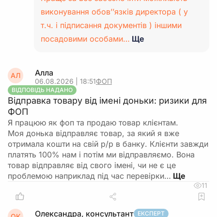
виконування обов’’язків директора ( у
т.ч. і підписання документів ) іншими
посадовими особами…
Ще
Алла
АЛ
06.08.2026 | 18:51
ФОП
ВІДПОВІДЬ НАДАНО
Відправка товару від імені доньки: ризики для
ФОП
Я працюю як фоп та продаю товар клієнтам.
Моя донька відправляє товар, за який я вже
отримала кошти на свій р/р в банку. Клієнти завжди
платять 100% нам і потім ми відправляємо. Вона
товар відправляє від свого імені, чи не є це
проблемою наприклад під час перевірки…
11
Олександра, консультант
ЕКСПЕРТ
ОК