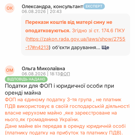
Олександра, консультант
ЕКСПЕРТ
ОК
06.08.2026 | 20:43
Перекази коштів від матері сину не
оподатковуються.
Згідно зі ст. 174.6 ПКУ
(
https://zakon.rada.gov.ua/laws/show/2755
-17#n4213
) об’єкти дарування…
Ще
Ольга Миколаївна
ОМ
06.08.2026 | 18:13
ФОП
ВІДПОВІДЬ НАДАНО
Податки для ФОП і юридичної особи при
оренді майна
ФОП на єдиному податку 3-тя група , не платник
ПДВ використовує в своїй господарській діяльності
власне нерухоме майно ,яке зареєстроване на
нього,як громадянина України.
Дане майне він передав в оренду юридичній особі
(платнику податку на прибуток та платнику ПДВ).