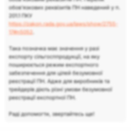
обов'язкових реквізитів ПН наведений у п.
201.1 ПКУ
https://zakon.rada.gov.ua/laws/show/2755-
17#n5052
.
Така позначка має значення у разі
експорту сільгосппродукції, на яку
поширюється режим експортного
забезпечення для цілей безумовної
реєстрації ПН. Адже для виробників та
трейдерів діють різні умови безумовної
реєстрації експортної ПН.
Раді допомогти, звертайтесь ще!