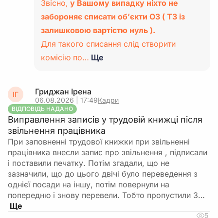
Звісно,
у Вашому випадку ніхто не
забороняє списати об’єкти ОЗ ( ТЗ із
залишковою вартістю нуль ).
Для такого списання слід створити
комісію по…
Ще
Гриджан Ірена
ІГ
06.08.2026 | 17:49
Кадри
ВІДПОВІДЬ НАДАНО
Виправлення записів у трудовій книжці після
звільнення працівника
При заповненні трудової книжки при звільненні
працівника внесли запис про звільнення , підписали
і поставили печатку. Потім згадали, що не
зазначили, що до цього двічі було переведення з
однієї посади на іншу, потім повернули на
попередню і знову перевели. Тобто пропустили 3…
5