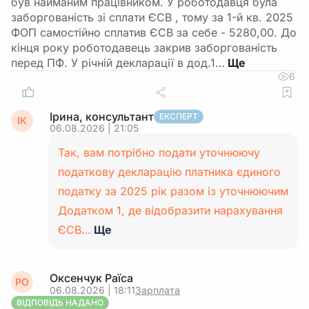
був найманим працівником. У роботодавця була
заборгованість зі сплати ЄСВ , тому за 1-й кв. 2025
ФОП самостійно сплатив ЄСВ за себе - 5280,00. До
кінця року роботодавець закрив заборгованість
перед ПФ. У річній декларації в дод.1…
6
Ірина, консультант
ЕКСПЕРТ
ІК
06.08.2026 | 21:05
Так, вам потрібно подати уточнюючу
податкову декларацію платника єдиного
податку за 2025 рік разом із уточнюючим
Додатком 1, де відобразити нарахування
ЄСВ…
Ще
Оксенчук Раїса
РО
06.08.2026 | 18:11
Зарплата
ВІДПОВІДЬ НАДАНО