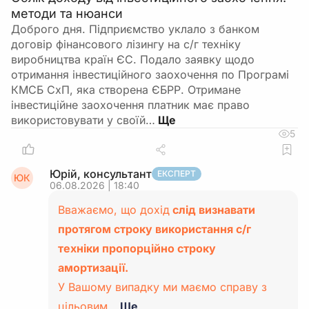
методи та нюанси
Доброго дня. Підприємство уклало з банком
договір фінансового лізингу на с/г техніку
виробництва країн ЄС. Подало заявку щодо
отримання інвестиційного заохочення по Програмі
КМСБ СхП, яка створена ЄБРР. Отримане
інвестиційне заохочення платник має право
використовувати у своїй…
5
Юрій, консультант
ЕКСПЕРТ
ЮК
06.08.2026 | 18:40
Вважаємо, що дохід
слід визнавати
протягом строку використання с/г
техніки пропорційно строку
амортизації.
У Вашому випадку ми маємо справу з
цільовим…
Ще