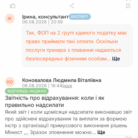
Ірина, консультант
ЕКСПЕРТ
ІК
06.08.2026 | 20:59
Так, ФОП на 2 групі єдиного податку має
право приймати такі оплати. Оскільки
послуги тренера з плавання надаються
безпосередньо фізичним особам…
Ще
Коновалова Людмила Віталіівна
КО
06.08.2026 | 16:44
Інше
ВІДПОВІДЬ НАДАНО
Звітність про відрахування: коли і як
правильно надсилати
Який звіт і коли щомісяця надсилати виконавцю звіт
про здійснені відрахування та виплати за формою
інстр з організації примусового виконнаня рішень
Мінюст ,,, Зразок зповнення можно…