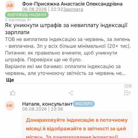
Фоя-Присяжна Анастасія Олександрівна
АФ
06.08.2026 | 22:32
Зарплата
ВІДПОВІДЬ НАДАНО
Є відповідь АІ
Як уникнути штрафів за невиплату індексації
зарплати
ТОВ не виплатила індексацію за червень, за липень
- виплачена. Зп у всіх більше мінімальної (20+ тис).
Питання: як правильно вчинити, щоб уникнути
штрафів. Перевірки ще не було.
Варіанти які ми бачимо: оплатити індексацію за
червень, але уточнюючу звітність за червень не…
6
1
Наталя, консультант
ЕКСПЕРТ
НК
06.08.2026 | 23:36
Донараховуйте індексацію в поточному
місяці й відображайте в звітності за цей
місяць. За донарахування індексації