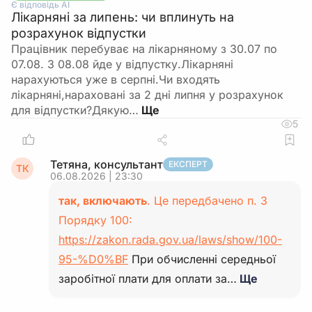
Є відповідь АІ
Лікарняні за липень: чи вплинуть на
розрахунок відпустки
Працівник перебуває на лікарняному з 30.07 по
07.08. З 08.08 йде у відпустку.Лікарняні
нарахуються уже в серпні.Чи входять
лікарняні,нараховані за 2 дні липня у розрахунок
для відпустки?Дякую…
5
Тетяна, консультант
ЕКСПЕРТ
ТК
06.08.2026 | 23:30
так, включають
. Це передбачено п. 3
Порядку 100:
https://zakon.rada.gov.ua/laws/show/100-
95-%D0%BF
При обчисленні середньої
заробітної плати для оплати за…
Ще