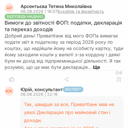
Арсентьєва Тетяна Миколаївна
АР
06.08.2026 | 18:07
Бухоблік та фінзвітність
ВІДПОВІДЬ НАДАНО
Вимоги до звітності ФОП: податки, декларація
та переказ доходів
Добрий день! Приватбанк від мого ФОПа вимагає
подати звіт в податкову за період 2026 року по
коштах, що надійшли йому на особисту картку, туди
йому заходили кошти у валюті з-за кордону і деякі
були як дохід від підприємницької діяльності. Я так
розумію, що це має бути декларація…
6
Юрій, консультант
ЕКСПЕРТ
ЮК
06.08.2026 | 22:16
Так, швидше за все, Приватбанк мав на
увазі Декларацію про майновий стан і
доходи.