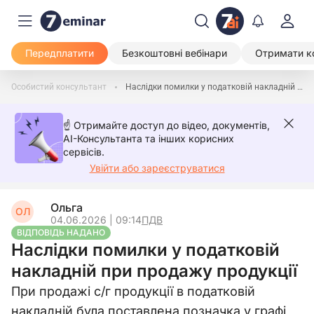
Передплатити
Безкоштовні вебінари
Отримати к
Особистий консультант
Наслідки помилки у податковій накладній при продажу продукції
☝️ Отримайте доступ до відео, документів,
AI-Консультанта та інших корисних
сервісів.
Увійти або зареєструватися
Ольга
ОЛ
04.06.2026 | 09:14
ПДВ
ВІДПОВІДЬ НАДАНО
Наслідки помилки у податковій
накладній при продажу продукції
При продажі с/г продукції в податковій
накладній була поставлена позначка у графі