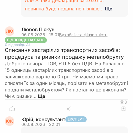
Але ж така декларація за 2026 р.
повинна буде подана не пізніше…
Ще
Любов Піскун
ЛЮ
06.08.2026 | 18:01
Бухоблік та фінзвітність
ВІДПОВІДЬ НАДАНО
Є відповідь АІ
Списання застарілих транспортних засобів:
процедура та ризики продажу металобрухту
Доброго вечора. ТОВ, ЄП 5 без ПДВ. На балансі є
15 одиниць застарілих транспортних засобів з
залишковою вартістю 0 грн. Чи маємо ми право
списати їх за один місяць, порізати на металобрухт і
продати металобрухтом? Як поетапно це виконати?
Чи є ризики…
3
Юрій, консультант
ЕКСПЕРТ
ЮК
06.08.2026 | 22:01