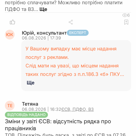
потрібно сплачувати? Можливо потрібно платити
ПДФО та ВЗ…
6
Юрій, консультант
ЕКСПЕРТ
ЮК
06.08.2026 | 17:39
У Вашому випадку має місце надання
послуг з реклами.
Слід мати на увазі, що місцем надання
таких послуг згідно з п.п.186.3 «б» ПКУ…
Ще
Тетяна
ТЕ
06.08.2026 | 16:32
ЄСВ, ПДФО, ВЗ
ВІДПОВІДЬ НАДАНО
Зміни у звіті ЄСВ: відсутність рядка про
працівників
ТОВ. Підкажіть,будь ласка, з звіті по ЄСВ за 07.26