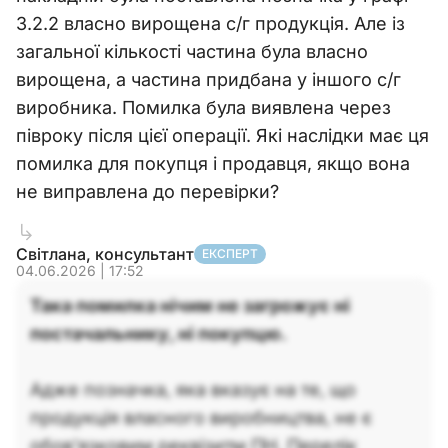
3.2.2 власно вирощена с/г продукція. Але із
загальної кількості частина була власно
вирощена, а частина придбана у іншого с/г
виробника. Помилка була виявлена через
півроку після цієї операції. Які наслідки має ця
помилка для покупця і продавця, якщо вона
не виправлена до перевірки?
Світлана, консультант
ЕКСПЕРТ
04.06.2026 | 17:52
Така помилка нічим не загрожує ні
постачальнику, ні покупцю.
Адже позначка, яка вказує на те, що
продукція власного виробництва, не є
обов'язковим реквізитм ПН. Перелік