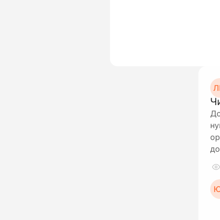
Л
Ч
До
ну
ор
до
Ю