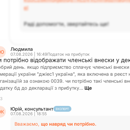
el
Раді допомогти, звертайтесь ще!
Людмила
Ю
07.08.2026 | 16:49
Податок на прибуток
и потрібно відображати членські внески у дек
брий день. якщо підприємство сплачує членські внески 
мерації україни "джіес1 україна", яка включена в реєст
ганізаціїй за ознакою 0039. чи потрібно такі членські в
датку бд до декларації з прибутку…
3
Юрій, консультант
ЕКСПЕРТ
К
07.08.2026 | 18:55
Вважаємо,
що навряд чи потрібно.