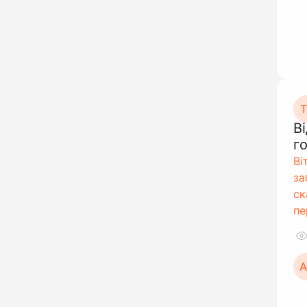
Т
В
г
Ві
за
ск
пе
А