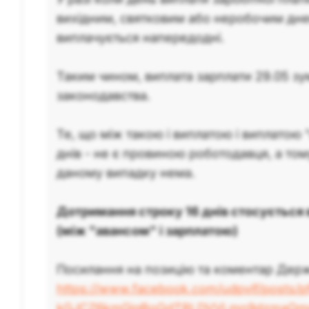
вихідним, святковим або неробочим дне
виплачується напередодні.
Таким чином, виплата зарплати 29.05 з
законодавства.
Те, що між такою і виплатою і виплатою 
днів - не є провиною роботодавця, а то
даному випадку нема.
Дотримання строку 16 днів стосується 
(між "авансом" і зарплатою)
Посилання на позицію та коментар Держ
https://www.facebook.com/udpvif/posts/
kGJCZ6kmGigBoQdTRLDVVLmn9dzmaQmp