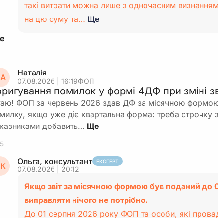
такі витрати можна лише з одночасним визнання
на цю суму та…
Ще
Наталія
А
07.08.2026 | 16:19
ФОП
оригування помилок у формі 4ДФ при зміні зв
таю! ФОП за червень 2026 здав ДФ за місячною формою
милку, якщо уже діє квартальна форма: треба строчку з
казниками добавить…
5
Ольга, консультант
ЕКСПЕРТ
К
07.08.2026 | 20:12
Якщо звіт за місячною формою був поданий до 0
виправляти нічого не потрібно.
До 01 серпня 2026 року ФОП та особи, які пров