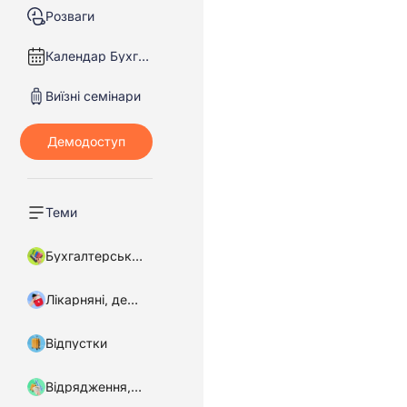
Розваги
Календар Бухгалтера
Виїзні семінари
Теми
Бухгалтерський облік
Лікарняні, декретні
Відпустки
Відрядження, підзвітні кошти