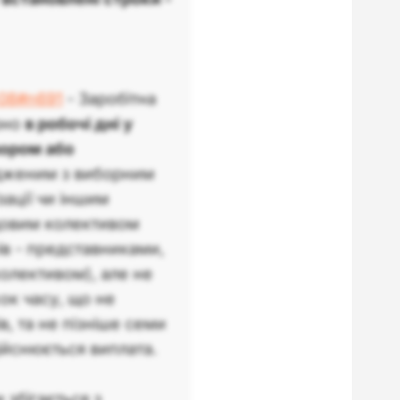
-08#n691
- Заробітна
рно
в робочі дні у
вором або
дженим з виборним
ації чи іншим
довим колективом
нів - представниками,
олективом), але не
ок часу, що не
, та не пізніше семи
дійснюється виплата.
 збігається з