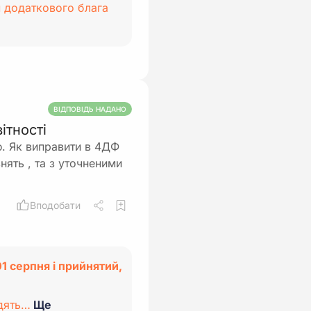
м додаткового блага
ВІДПОВІДЬ НАДАНО
ітності
. Як виправити в 4ДФ
нять , та з уточненими
Вподобати
1 серпня і прийнятий,
адять…
Ще