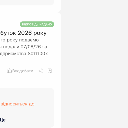
ВІДПОВІДЬ НАДАНО
рибуток 2026 року
ого року подаємо
чя подали 07/08/26 за
ідприємства S0111007.
Вподобати
 відноситься до
Ще