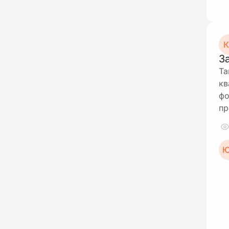
К
З
Та
кв
фо
пр
Ю