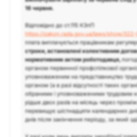
16 червня.
Відповідно до ст.115 КЗпП
https://zakon.rada.gov.ua/laws/show/322
плата виплачується працівникам регуля
строки, встановлені колективним дого
нормативним актом роботодавця,
пого
органом первинної профспілкової організ
уповноваженим на представництво тру
органом (а в разі відсутності таких орга
обраними і уповноваженими трудовим к
рідше двох разів на місяць через проміж
перевищує шістнадцяти календарних днів
днів після закінчення періоду, за який з
У разі коли день виплати заробітної плати