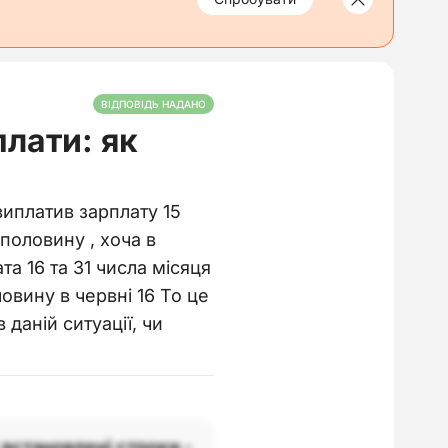
ВІДПОВІДЬ НАДАНО
лати: як
виплатив зарплату 15
половину , хоча в
а 16 та 31 числа місяця
овину в червні 16 То це
даній ситуації, чи
 встановлені строки -