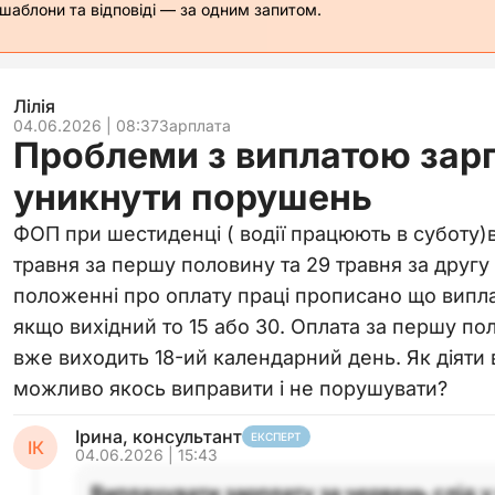
 шаблони та відповіді — за одним запитом.
Лілія
04.06.2026 | 08:37
Зарплата
Проблеми з виплатою зарп
уникнути порушень
ФОП при шестиденці ( водії працюють в суботу)
травня за першу половину та 29 травня за другу 
положенні про оплату праці прописано що виплат
якщо вихідний то 15 або 30. Оплата за першу пол
вже виходить 18-ий календарний день. Як діяти в 
можливо якось виправити і не порушувати?
Ірина, консультант
ЕКСПЕРТ
ІК
04.06.2026 | 15:43
Виплачувати зарплату за червень слід у