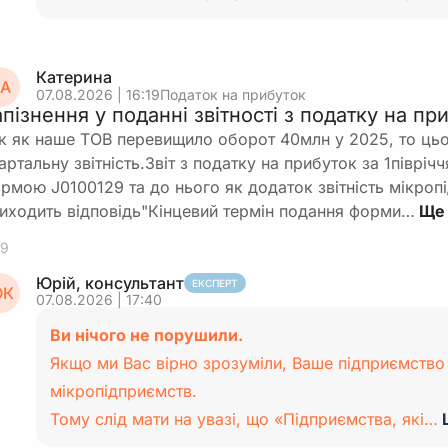
Катерина
А
07.08.2026 | 16:19
Податок на прибуток
апізнення у поданні звітності з податку на п
к як наше ТОВ перевищило оборот 40млн у 2025, то ць
артальну звітність.Звіт з податку на прибуток за 1півріч
рмою J0100129 та до нього як додаток звітність мікроп
иходить відповідь"Кінцевий термін подання форми…
9
Юрій, консультант
ЕКСПЕРТ
К
07.08.2026 | 17:40
Ви нічого не порушили.
Якщо ми Вас вірно зрозуміли, Ваше підприємство
мікропідприємств.
Тому слід мати на увазі, що «Підприємства, які…