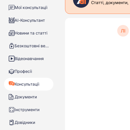
Статті, документи,
Мої консультації
АІ-Консультант
ЛІ
Новини та статті
Безкоштовні вебінари
Відеонавчання
Професії
Консультації
Документи
Інструменти
Довідники