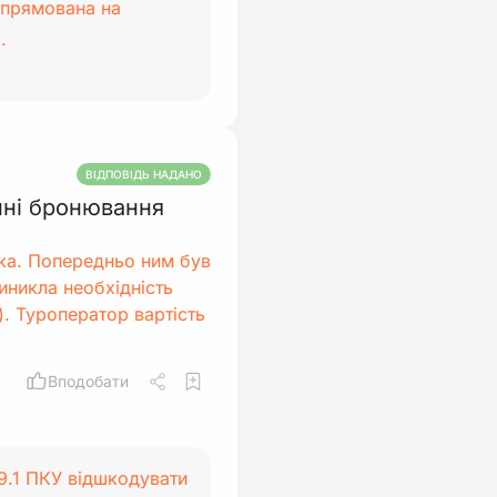
спрямована на
.
ВІДПОВІДЬ НАДАНО
нні бронювання
ка. Попередньо ним був
иникла необхідність
). Туроператор вартість
Вподобати
.9.1 ПКУ відшкодувати