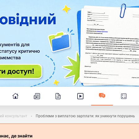
ий консультант
Проблеми з виплатою зарплати: як уникнути порушень
знає, де знайти