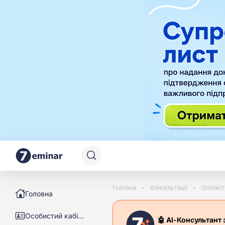
Головна
Консультації
Особист
Головна
Особистий кабінет
🤖 АІ-Консультант 