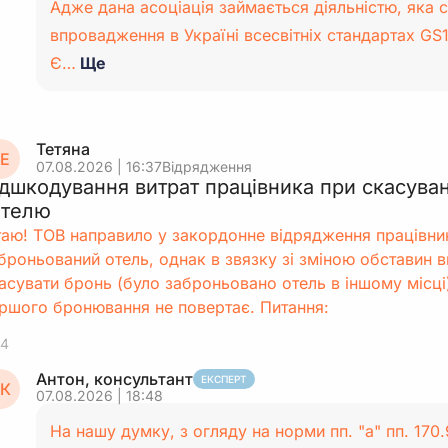
Адже дана асоціація займається діяльністю, яка 
впровадження в Україні всесвітніх стандартах GS1
Є…
Ще
Тетяна
Е
07.08.2026 | 16:37
Відрядження
ідшкодування витрат працівника при скасува
отелю
таю! ТОВ направило у закордонне відрядження працівни
броньований отель, однак в звязку зі зміною обставин в
асувати бронь (було заброньовано отель в іншому місці
ршого бронювання не повертає. Питання:
4
Антон, консультант
ЕКСПЕРТ
К
07.08.2026 | 18:48
На нашу думку, з огляду на норми пп. "а" пп. 170