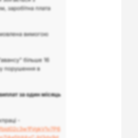
м, заробітна плата
умовлена вимогою
"авансу" більше 16
му порушення в
виплат за один місяць
праці -
pfbid02c3w1fVgkV1v7P6
7iAa5bX4xCJH3dx9d