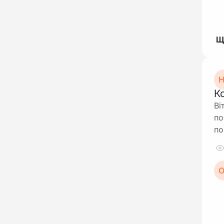
Н
К
Ві
по
по
О