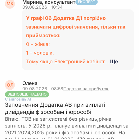
Марина, консультант
ЕКСПЕРТ
МК
09.08.2026 | 10:34
У графі 06 Додатка Д1 потрібно
зазначати цифрові значення, тільки так
приймається:
0 – жінка;
1 – чоловік.
Тому якщо Електронний кабінет…
Ще
Олена
ОЛ
09.08.2026 | 08:58
Податок на прибуток
ВІДПОВІДЬ НАДАНО
Є відповідь АІ
Заповнення Додатка АВ при виплаті
дивідендів фізособам і юрособі
Вітаю. ТОВ на заг.системі без різниць,річна
звітність. У 2026 р. планує виплатити дивіденди за
2021,2024,2025 роки і фіз.особам і юр особі. На