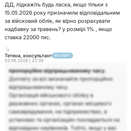
ДД, підкажіть будь ласка, якщо тільки з
15.05.2026 року призначили відповідальним
за війсковий облік, як вірно розрахувати
надбавку за травень? у розмірі 1% , якщо
ставка 22000 тис.
Тетяна, консультант
ЕКСПЕРТ
03.06.2026 | 22:39
пропорційно відпрацьованому часу.
Доплату за в/о визначайте пропорційно
відпрацьованому часу.
Організація військового обліку в
державних органах, органах місцевого
самоврядування, на підприємствах, в
установах та організаціях покладається на
відповідних керівників. Тобто, якщо у вас