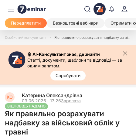
Передплатити
Безкоштовні вебінари
Отримати к
Особистий консультант
Як правильно розрахувати надбавку за військовий облік у травні
🤖 АІ-Консультант знає, де знайти
Статті, документи, шаблони та відповіді — за
одним запитом.
Спробувати
Катерина Олександрівна
КО
03.06.2026 | 17:26
Зарплата
ВІДПОВІДЬ НАДАНО
Як правильно розрахувати
надбавку за військовий облік у
травні