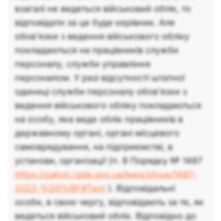
взагалі не ведеться військовий облік, то
відповідати за це буде керівник. Але
обов’язки з ведення військового обліку
покладаються на працівників служби
персоналу, служби управління
персоналом. У разі відсутності штатної
одиниці служби персоналу обов’язки з
ведення військового обліку покладаються
на особу, яка веде облік працівників в
державному органі, органі місцевого
самоврядування, на підприємстві, в
установи, організації (п. 8 Порядку № 1487
https://zakon.rada.gov.ua/laws/show/1487-
2022-%D0%BF#Text
). Відповідальні
особи, в свою чергу, відповідають за те, як
ведеться військовий облік. Відповідно до