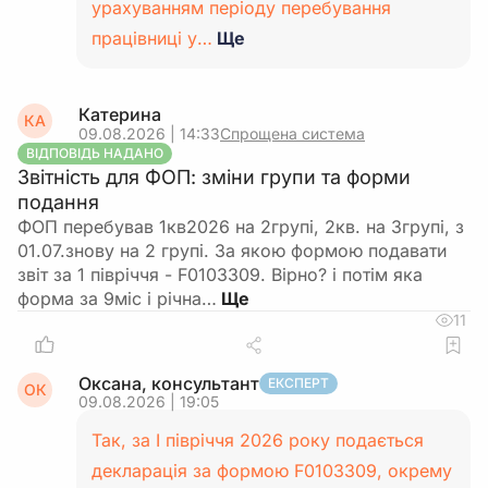
урахуванням періоду перебування
працівниці у…
Ще
Катерина
КА
09.08.2026 | 14:33
Спрощена система
ВІДПОВІДЬ НАДАНО
Звітність для ФОП: зміни групи та форми
подання
ФОП перебував 1кв2026 на 2групі, 2кв. на 3групі, з
01.07.знову на 2 групі. За якою формою подавати
звіт за 1 півріччя - F0103309. Вірно? і потім яка
форма за 9міс і річна…
11
Оксана, консультант
ЕКСПЕРТ
ОК
09.08.2026 | 19:05
Так, за І півріччя 2026 року подається
декларація за формою F0103309, окрему