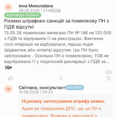
Інна Миколаївна
ІН
08.08.2026 | 21:46
ПДВ
ВІДПОВІДЬ НАДАНО
Ризики штрафних санкцій за помилкову ПН з
ПДВ відсутні
13.05.26 помилково виписано ПН № 146 на 120 000
з ПДВ та відправили її на реєстрацію. Фактично
госп операція не відбувалася, перша подія
(відвантаж або оплата) відсутня. Цю ПН було
заблоковано . Оскільки ПН є помилковою, ТОВ не
відображало її у податковій декларації з ПДВ за…
5
Світлана, консультант
ЕКСПЕРТ
СК
10.08.2026 | 09:33
Ні,ризику застосування штрафу немає.
Адже ви повідомили ДПС, що ця ПН є
помилковою. Відмова в реєстрації є