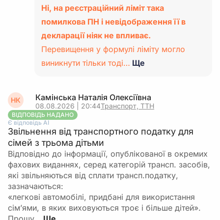
Ні, на реєстраційний ліміт така
помилкова ПН і невідображення її в
декларації ніяк не впливає.
Перевищення у формулі ліміту могло
виникнути тільки тоді…
Ще
Камінська Наталія Олексіївна
НК
08.08.2026 | 20:44
Транспорт, ТТН
ВІДПОВІДЬ НАДАНО
Є відповідь АІ
Звільнення від транспортного податку для
сімей з трьома дітьми
Відповідно до інформації, опублікованої в окремих
фахових виданнях, серед категорій трансп. засобів,
які звільняються від сплати трансп.податку,
зазначаються:
«легкові автомобілі, придбані для використання
сім’ями, в яких виховуються троє і більше дітей».
Прошу…