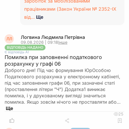
заробіток за мобілізованими
працівниками (Закон України № 2352-IX
від…
Ще
Логвина Людмила Петрівна
ЛЛ
09.08.2026 | 09:18
Інше
ВІДПОВІДЬ НАДАНО
Є відповідь АІ
Помилка при заповненні податкового
розрахунку у графі 06
Доброго дня! Під час формування ЮрОсобою
Податкового розрахунка у електронному кабінеті,
під час заповнення графи 06, при зазначені статі
(проставлення літери "Ч") Додатка1 виникає
помилка, і у друкованому вигляді значиться
помилка. Якщо зовсім нічого не проставляти або…
25