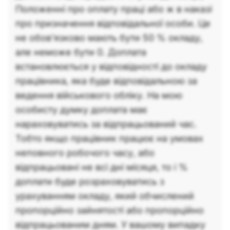
Положенні про оплату праці або ж в наказі
про призначення відповідальної особи. Це
не обов’язково мають бути 50 % окладу,
але неможе бути 0. Доплата
встановлюється у відповідності до окладу
працівника, яка буде відповідальною за
ведення військового обліку. На мою
особисту думку доплата має
нараховуватись за відпрацьований час.
Тобто якщо працівник працює на умовах
неповного робочого часу, або
відпрацьовані не всі дні місяця, то і %
доплати буде розраховуватись з
урахуванням окладу, який обчислений
пропорційно зайнятості або пропорційно
відпрацьованим дням. У вашому випадку