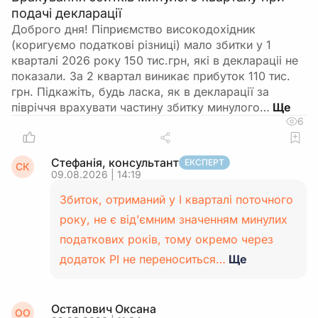
подачі декларації
Доброго дня! Піприємство високодохідник
(коригуємо податкові різниці) мало збитки у 1
кварталі 2026 року 150 тис.грн, які в деклараціі не
показали. За 2 квартал виникає прибуток 110 тис.
грн. Підкажіть, будь ласка, як в декларації за
півріччя врахувати частину збитку минулого…
6
Стефанія, консультант
ЕКСПЕРТ
СК
09.08.2026 | 14:19
Збиток, отриманий у І кварталі поточного
року, не є від’ємним значенням минулих
податкових років, тому окремо через
додаток РІ не переноситься…
Ще
Остапович Оксана
ОО