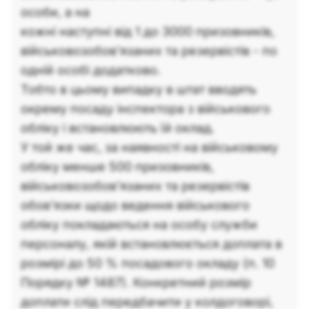
особи, а на
кожні наступні від 1 до 3000 призовників,
військовозобов’язаних та резервістів - по
одній особі додатково.
Тобто в цьому випадку в штат вводять
окрему посаду інспектора з військового
обліку і встановлюють їй оклад.
У той же час, за наявності на військовому
обліку менше 500 призовників,
військовозобов’язаних та резервістів
обов’язки щодо ведення військового
обліку покладаються на особу служби
персоналу, якій встановлюється доплата в
розмірі до 50 % посадового окладу (п. 10
Порядку № 1487). Конкретний розмір
доплати слід передбачити у колдоговорі,