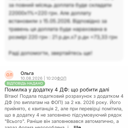
за повний місяць доплата буде складати
22000х1%=220 грн. Але доплату
встановили з 15.05.2026. Відповідно за
травень ця доплата буде нарахована в
розмірі 220 грн : 21 р.дн.х7 р.дн =73,33 грн
Раді допомогти, звертайтесь ще!
Ольга
ОЛ
10.08.2026 | 10:20
ФОП
ВІДПОВІДЬ НАДАНО
Помилка у додатку 4 ДФ: що робити далі
Вітаю! Подала податковий розрахунок з додатком 4
ДФ (по виплатам на ФОП) за 2 кв. 2026 року. Його
прийнято, є квитанція 2, але при перевірці помітила,
що в додатку 4 не заповнено підсумовуючий рядок
"Всього". Раніше він заповнювався автоматично, а
зараз форма недороблена, і…