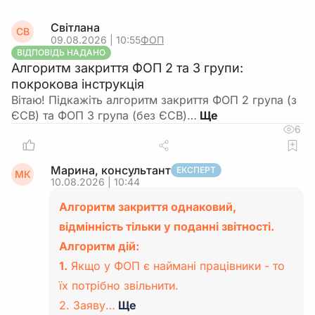
Світлана
СВ
09.08.2026 | 10:55
ФОП
ВІДПОВІДЬ НАДАНО
Алгоритм закриття ФОП 2 та 3 групи:
покрокова інструкція
Вітаю! Підкажіть алгоритм закриття ФОП 2 група (з
ЄСВ) та ФОП 3 група (без ЄСВ)…
6
Марина, консультант
ЕКСПЕРТ
МК
10.08.2026 | 10:44
Алгоритм закриття однаковий,
відмінність тільки у поданні звітності.
Алгоритм дій:
1.
Якщо у ФОП є наймані працівники - то
їх потрібно звільнити.
2. Заяву…
Ще