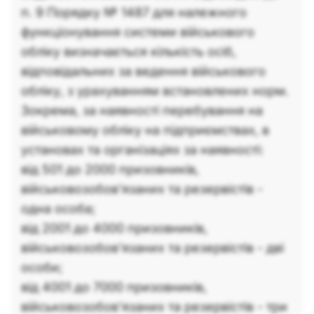
п. 9 Порядку № 1487 для належного
функціонування системи військового
обліку визначається кількість осіб,
відповідальних за ведення військового
обліку, з урахуванням встановлених норм.
Зокрема, за наявності перебування на
військовому обліку на підприємствах, в
установах та організаціях за наявності:
від 501 до 2000 призовників,
військовозобов’язаних та резервістів -
одна особа;
від 2001 до 4000 призовників,
військовозобов’язаних та резервістів - дві
особи;
від 4001 до 7000 призовників,
військовозобов’язаних та резервістів - три