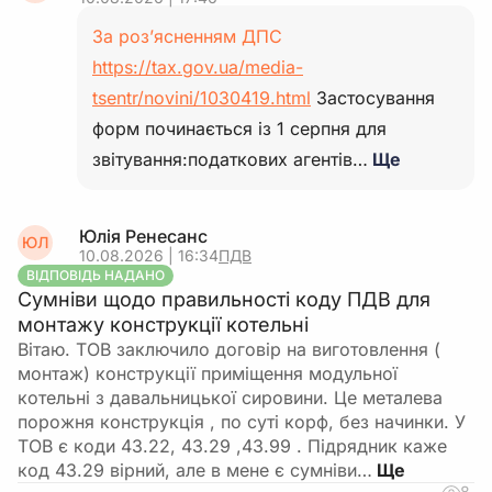
За роз’ясненням ДПС
https://tax.gov.ua/media-
tsentr/novini/1030419.html
Застосування
форм починається із 1 серпня для
звітування:податкових агентів…
Ще
Юлія Ренесанс
ЮЛ
10.08.2026 | 16:34
ПДВ
ВІДПОВІДЬ НАДАНО
Сумніви щодо правильності коду ПДВ для
монтажу конструкції котельні
Вітаю. ТОВ заключило договір на виготовлення (
монтаж) конструкції приміщення модульної
котельні з давальницької сировини. Це металева
порожня конструкція , по суті корф, без начинки. У
ТОВ є коди 43.22, 43.29 ,43.99 . Підрядник каже
код 43.29 вірний, але в мене є сумніви…
8