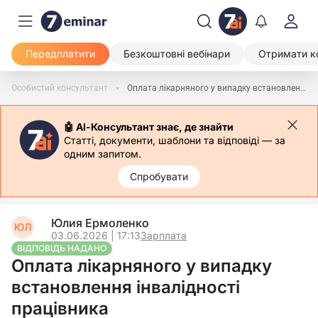
Передплатити
Безкоштовні вебінари
Отримати к
Особистий консультант
Оплата лікарняного у випадку встановлення інвалідності працівника
🤖 АІ-Консультант знає, де знайти
Статті, документи, шаблони та відповіді — за
одним запитом.
Спробувати
Юлия Ермоленко
ЮЛ
03.06.2026 | 17:13
Зарплата
ВІДПОВІДЬ НАДАНО
Оплата лікарняного у випадку
встановлення інвалідності
працівника