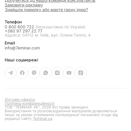
Долучитися до нашої команди консультантів
Замовити рекламу
Знайшли помилку або маєте гарну ідею?
Телефон
0 800 600 722
(безкоштовно по Україні)
+380 97 297 22 77
Адреса: 04112 м. Київ, вул. Олени Теліги, 4
Email
info@7eminar.com
Наші соцмережі
Договір-оферта
Політика конфіденційності
ТОВ "7ЕМІНАР УА", 2026 Всі права захищені
Використання та розповсюдження матеріалів дозволяється
лише за умови отримання попередньої письмової згоди від
редакції сайту
7eminar.ua