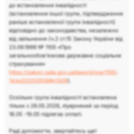
до встановлення інвалідності
(встановлення іншої групи, підтвердження
раніше встановленої групи інвалідності)
відповідно до законодавства, незалежно
від звільнення (ч.2 ст.15 Закону України від
23.09.1999 № 1105 «Про
загальнообов’язкове державне соціальне
страхування»
https://zakon.rada.gov.ua/laws/show/1105-
14/ed20250508#n1309
).
Оскільки група інвалідності встановлена
тільки з 26.05.2026, ліуврняний за період
18.05 -19.05 підлягає оплаті.
Раді допомогти, звертайтесь ще!