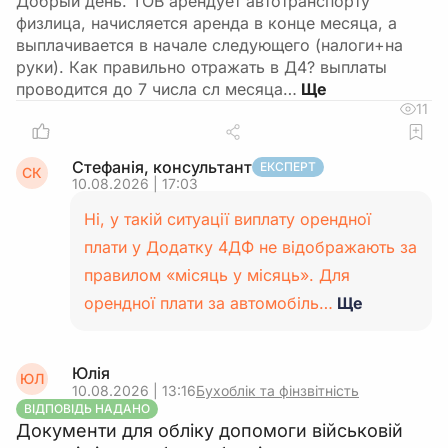
Добрый день. ТОВ арендует автотранспорту
физлица, начисляется аренда в конце месяца, а
выплачивается в начале следующего (налоги+на
руки). Как правильно отражать в Д4? выплаты
проводится до 7 числа сл месяца…
11
Стефанія, консультант
ЕКСПЕРТ
СК
10.08.2026 | 17:03
Ні, у такій ситуації виплату орендної
плати у Додатку 4ДФ не відображають за
правилом «місяць у місяць». Для
орендної плати за автомобіль…
Ще
Юлія
ЮЛ
10.08.2026 | 13:16
Бухоблік та фінзвітність
ВІДПОВІДЬ НАДАНО
Документи для обліку допомоги військовій