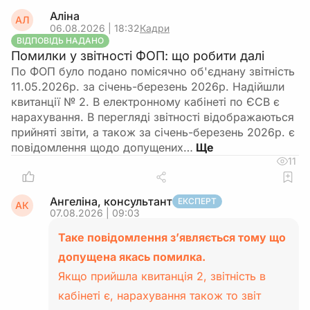
Аліна
АЛ
06.08.2026 | 18:32
Кадри
ВІДПОВІДЬ НАДАНО
Помилки у звітності ФОП: що робити далі
По ФОП було подано помісячно об'єднану звітність
11.05.2026р. за січень-березень 2026р. Надійшли
квитанції № 2. В електронному кабінеті по ЄСВ є
нарахування. В перегляді звітності відображаються
прийняті звіти, а також за січень-березень 2026р. є
повідомлення щодо допущених…
11
Ангеліна, консультант
ЕКСПЕРТ
АК
07.08.2026 | 09:03
Таке повідомлення з’являється тому що
допущена якась помилка.
Якщо прийшла квитанція 2, звітність в
кабінеті є, нарахування також то звіт