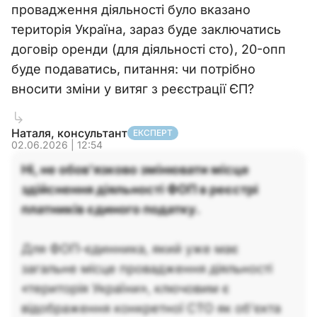
провадження діяльності було вказано
територія Україна, зараз буде заключатись
договір оренди (для діяльності сто), 20-опп
буде подаватись, питання: чи потрібно
вносити зміни у витяг з реєстрації ЄП?
Наталя, консультант
ЕКСПЕРТ
02.06.2026 | 12:54
Ні, не обов'язково змінювати місце
здійснення діяльності ФОП в реєстрі
платників єдиного податку.
Для ФОП-єдинника, який уже має
загальне місце провадження діяльності
«територія України», ключовим є
відображення конкретної СТО як об’єкта