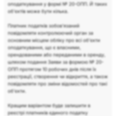
оподаткування у формі № 20-ОПП. Й таких
об'єктів може бути кілька.
Платник податків зобов’язаний
повідомляти контролюючий орган за
основним місцем обліку про всі об’єкти
оподаткування, що є власними,
орендованими або переданими в оренду,
шляхом подання Заяви за формою № 20-
ОПП протягом 10 робочих днів після їх
реєстрації, створення чи відкриття, а також
повідомляти про зміни відомостей про такі
об’єкти.
Кращим варіантом буде залишити в
реєстрі платників єдиного податку