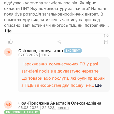
відбулась часткова загибель посівів. Як вірно
скласти ПН? Яку номенклатуру зазначити? На дані
поля був розподіл загальновиробничих витрат. В
номеклатуру виділяти якусь частину наприклад
списаної запчастини чи якогось тмц які потрапили…
2
Світлана, консультант
ЕКСПЕРТ
СК
07.08.2026 | 13:17
Нарахування компнесуючих ПЗ у разі
загибелі посівів відбуваєтьяс через те,
що товари або послуги, які були придбані
з ПДВ і використані для посіву, не…
Ще
Фоя-Присяжна Анастасія Олександрівна
АФ
06.08.2026 | 22:32
Зарплата
ВІДПОВІДЬ НАДАНО