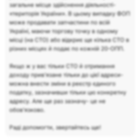
загальне місце здійснення діяльності-
«територія України». В цьому випадку ФОП
може продавати запчастини по всій
Україні, маючи торгову точку в одному
місці (на СТО) або відкриє ще кілька СТО в
різних місцях й подає по кожній 20-ОПП.
Якщо ж у вас тільки СТО й отримання
доходу прив'язане тільки до цієї адреси-
можна внести зміни в реєстр єдиного
податку, зазначивши тільки цю конкретну
адресу. Але ще раз зазначу- це не
обов'язково.
Раді допомогти, звертайтесь ще!