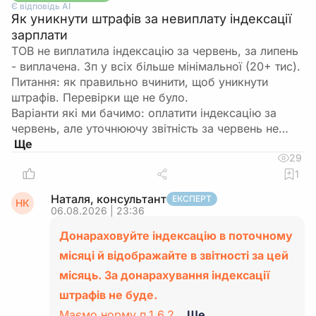
Є відповідь АІ
Як уникнути штрафів за невиплату індексації
зарплати
ТОВ не виплатила індексацію за червень, за липень
- виплачена. Зп у всіх більше мінімальної (20+ тис).
Питання: як правильно вчинити, щоб уникнути
штрафів. Перевірки ще не було.
Варіанти які ми бачимо: оплатити індексацію за
червень, але уточнюючу звітність за червень не…
29
1
Наталя, консультант
ЕКСПЕРТ
НК
06.08.2026 | 23:36
Донараховуйте індексацію в поточному
місяці й відображайте в звітності за цей
місяць. За донарахування індексації
штрафів не буде.
Маємо норму п.1.6.2…
Ще