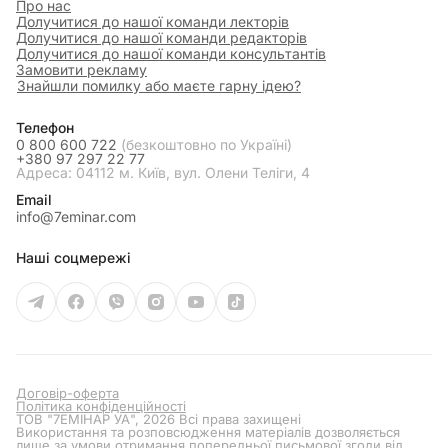
Про нас
Долучитися до нашої команди лекторів
Долучитися до нашої команди редакторів
Долучитися до нашої команди консультантів
Замовити рекламу
Знайшли помилку або маєте гарну ідею?
Телефон
0 800 600 722
(безкоштовно по Україні)
+380 97 297 22 77
Адреса: 04112 м. Київ, вул. Олени Теліги, 4
Email
info@7eminar.com
Наші соцмережі
Договір-оферта
Політика конфіденційності
ТОВ "7ЕМІНАР УА", 2026 Всі права захищені
Використання та розповсюдження матеріалів дозволяється
лише за умови отримання попередньої письмової згоди від