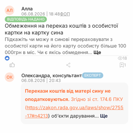
Алла
АЛ
06.08.2026 | 18:48
ФОП
ВІДПОВІДЬ НАДАНО
Обмеження на переказ коштів з особистої
картки на картку сина
Підкажіть чи можу я синові перераховувати з
особистої карти на його карту особисту більше 100
000грн в міс. Чи є якісь обмедення…
18
1
1
Олександра, консультант
ЕКСПЕРТ
ОК
06.08.2026 | 20:43
Перекази коштів від матері сину не
оподатковуються.
Згідно зі ст. 174.6 ПКУ
(
https://zakon.rada.gov.ua/laws/show/2755
-17#n4213
) об’єкти дарування…
Ще