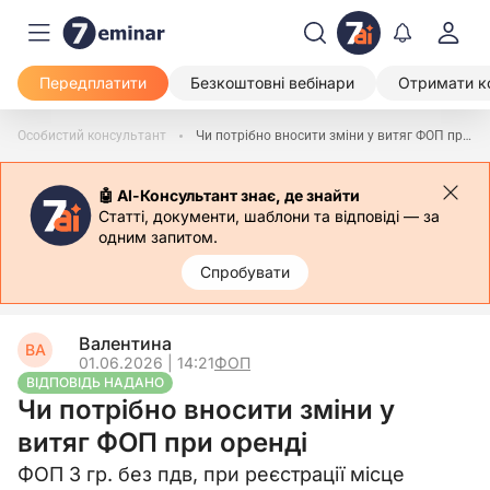
Передплатити
Безкоштовні вебінари
Отримати к
Особистий консультант
Чи потрібно вносити зміни у витяг ФОП при оренді
🤖 АІ-Консультант знає, де знайти
Статті, документи, шаблони та відповіді — за
одним запитом.
Спробувати
Валентина
ВА
01.06.2026 | 14:21
ФОП
ВІДПОВІДЬ НАДАНО
Чи потрібно вносити зміни у
витяг ФОП при оренді
ФОП 3 гр. без пдв, при реєстрації місце