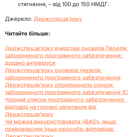
стягнення, – від 100 до 150 НМДГ.
Джерело: 
Держспецзв’язку
Читайте більше:
Держспецзв’язку вчергове оновила Перелік 
забороненого програмного забезпечення: 
додано антивіруси
Держспецзв’язку оновлює перелік 
забороненого програмного забезпечення
Держспецзв’язку оприлюднило список 
забороненого програмного забезпечення 1С
Чорний список програмного забезпечення: 
відповіді на головні запитання від 
Держспецзв’язку
Чи можна використовувати «BAS», якщо 
правовласник інша юрособа: відповідає 
Держспецзв'язку