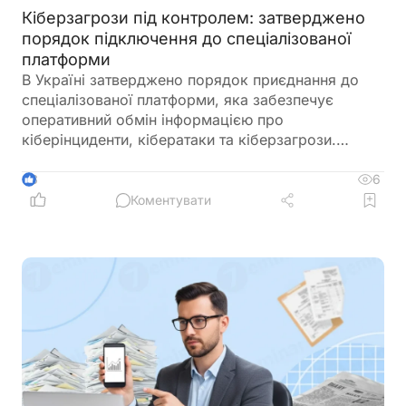
Кіберзагрози під контролем: затверджено
порядок підключення до спеціалізованої
платформи
В Україні затверджено порядок приєднання до
спеціалізованої платформи, яка забезпечує
оперативний обмін інформацією про
кіберінциденти, кібератаки та кіберзагрози.
Новий механізм покликаний посилити взаємодію
між державними органами, операторами
6
3
критичної інфраструктури та іншими суб’єктами
Коментувати
кібербезпеки