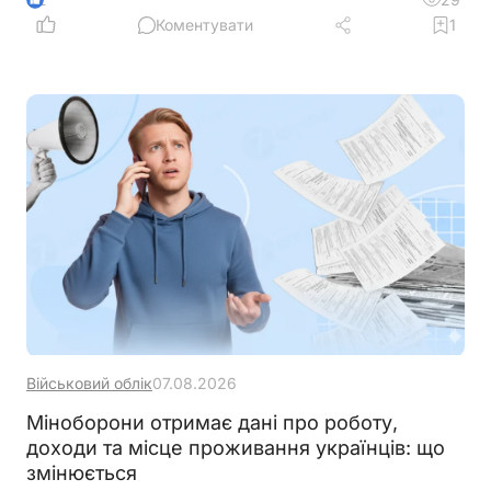
податки як із доходу ФОП. Податкове
Коментувати
1
законодавство розмежовує доходи від
господарської діяльності та пасивні доходи
фізичної особи. Саме тому проценти, нараховані
банком на залишок коштів, мають окремий
порядок оподаткування
Військовий облік
07.08.2026
Міноборони отримає дані про роботу,
доходи та місце проживання українців: що
змінюється