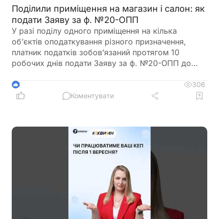
Поділили приміщення на магазин і салон: як
подати Заяву за ф. №20-ОПП
У разі поділу одного приміщення на кілька
об’єктів оподаткування різного призначення,
платник податків зобов’язаний протягом 10
робочих днів подати Заяву за ф. №20-ОПП до
податкового органу. У Заяві необхідно вказати
інформацію про закриття попереднього об’єкта і
306
3
створення нових у різних рядках, кожному з яких
Коментувати
буде присвоєно окремий ідентифікатор