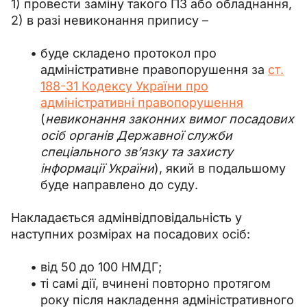
1) провести заміну такого ПЗ або обладнання,
2) в разі невиконання припису –
буде складено протокол про
адміністративне правопорушення за
ст.
188-31 Кодексу України про
адміністративні правопорушення
(
невиконання законних вимог посадових
осіб органів Державної служби
спеціального звʼязку та захисту
інформації України
), який в подальшому
буде направлено до суду.
Накладається адмінвідповідальність у 
наступних розмірах на посадових осіб:
від 50 до 100 НМДГ;
ті самі дії, вчинені повторно протягом
року після накладення адміністративного