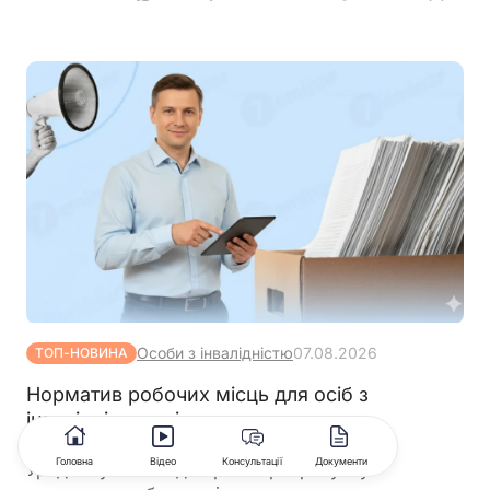
Особи з інвалідністю
07.08.2026
ТОП-НОВИНА
Норматив робочих місць для осіб з
інвалідністю змінять: кого не
враховуватимуть у розрахунку
Головна
Відео
Консультації
Документи
Уряд готує зміни до правил розрахунку