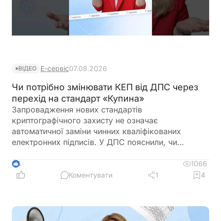
Е-сервіс
07.08.2026
ВІДЕО
Чи потрібно змінювати КЕП від ДПС через
перехід на стандарт «Купина»
Запровадження нових стандартів
криптографічного захисту не означає
автоматичної заміни чинних кваліфікованих
електронних підписів. У ДПС пояснили, чи
залишатимуться дійсними КЕП, видані КНЕДП
ДПС, після переходу на новий стандарт «Купина»
1066
5
та чи потрібно користувачам отримувати нові
Коментувати
1
4
сертифікати