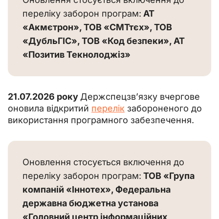
переліку заборон програм:
 АТ 
«Акмєтрон», ТОВ «СМТтєх», ТОВ 
«ДубльГІС», ТОВ «Код безпеки», АТ 
«Позитив Текнолоджіз»
21.07.2026 року 
Держспецзв’язку вчергове 
оновила відкритий 
перелік
 забороненого до 
використання програмного забезпечення.
Оновлення стосується включення до 
переліку заборон програм:
 ТОВ «Група 
компаній «Іннотех», Федеральна 
державна бюджетна установа 
«Головний центр інформаційних 