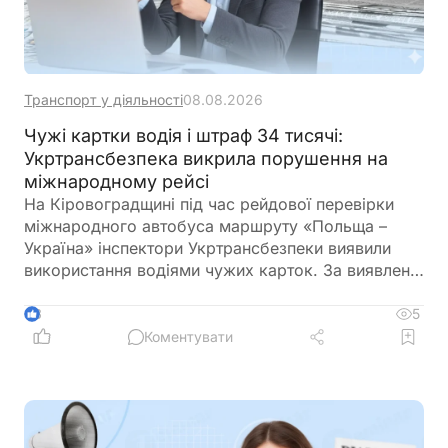
Транспорт у діяльності
08.08.2026
Чужі картки водія і штраф 34 тисячі:
Укртрансбезпека викрила порушення на
міжнародному рейсі
На Кіровоградщині під час рейдової перевірки
міжнародного автобуса маршруту «Польща –
Україна» інспектори Укртрансбезпеки виявили
використання водіями чужих карток. За виявлене
порушення перевізнику загрожує штраф у розмірі
34 тис. грн
5
3
Коментувати