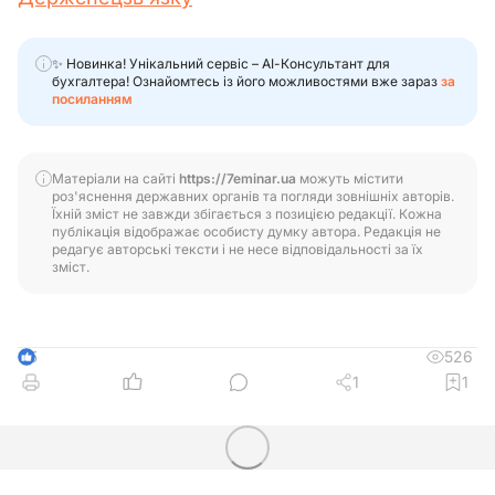
✨ Новинка! Унікальний сервіс – АІ-Консультант для
бухгалтера! Ознайомтесь із його можливостями вже зараз
за
посиланням
Матеріали на сайті
https://7eminar.ua
можуть містити
роз'яснення державних органів та погляди зовнішніх авторів.
Їхній зміст не завжди збігається з позицією редакції. Кожна
публікація відображає особисту думку автора. Редакція не
редагує авторські тексти і не несе відповідальності за їх
зміст.
526
5
1
1