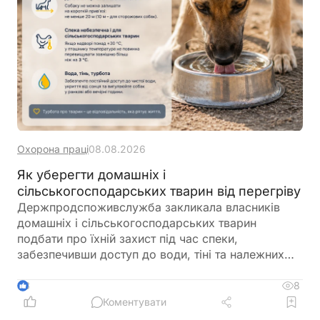
Охорона праці
08.08.2026
Як уберегти домашніх і
сільськогосподарських тварин від перегріву
Держпродспоживслужба закликала власників
домашніх і сільськогосподарських тварин
подбати про їхній захист під час спеки,
забезпечивши доступ до води, тіні та належних
умов утримання. У відомстві також нагадали про
заборону залишати тварин у зачинених
8
3
автомобілях або на прив’язі під прямим сонячним
Коментувати
промінням