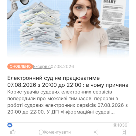
Е-сервіс
07.08.2026
ОНОВЛЕНО
Електронний суд не працюватиме
07.08.2026 з 20:00 до 22:00 : в чому причина
Користувачів судових електронних сервісів
попередили про можливі тимчасові перерви в
роботі судових електронних сервісів 07.08.2026 з
20:00 до 22:00. У ДП «Інформаційні судові
системи» просять врахувати цю інформацію під
час планування роботи із сервісами
1039
6
Коментувати