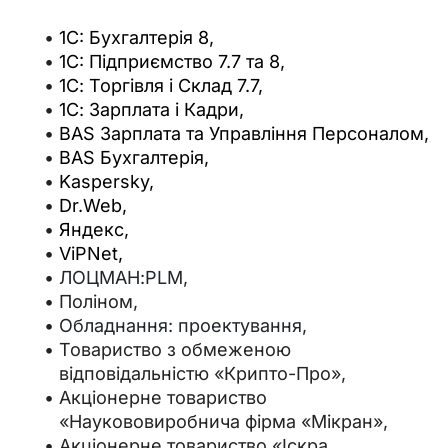
1C: Бухгалтерія 8,
1C: Підприємство 7.7 та 8,
1С: Торгівля і Склад 7.7,
1С: Зарплата і Кадри,
BAS Зарплата та Управління Персоналом,
BAS Бухгалтерія,
Kaspersky,
Dr.Web,
Яндекс,
ViPNet,
ЛОЦМАН:PLM,
Поліном,
Обладнання: проектування,
Товариство з обмеженою
відповідальністю «Крипто-Про»,
Акціонерне товариство
«Наукововиробнича фірма «Мікран»,
Акціонерне товариство «Іскра