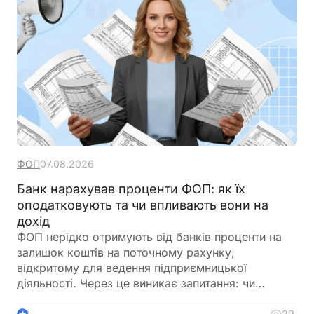
ФОП
07.08.2026
Банк нарахував проценти ФОП: як їх
оподатковують та чи впливають вони на
дохід
ФОП нерідко отримують від банків проценти на
залишок коштів на поточному рахунку,
відкритому для ведення підприємницької
діяльності. Через це виникає запитання: чи
потрібно включати такі суми до
підприємницького доходу та сплачувати з них
29
2