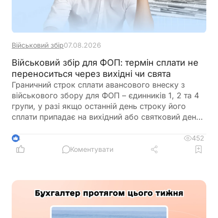
Військовий збір
07.08.2026
Військовий збір для ФОП: термін сплати не
переноситься через вихідні чи свята
Граничний строк сплати авансового внеску з
військового збору для ФОП – єдинників 1, 2 та 4
групи, у разі якщо останній день строку його
сплати припадає на вихідний або святковий день,
не переноситься на операційний день, що настає
за вихідним або святковим днем
452
4
Коментувати