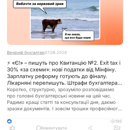
Вечірній бухгалтер
07.08.2026
⚡ «Є!» – пишуть про Квитанцію №2. Exit tax і
30% «за схеми»: нові податки від Мінфіну.
Зарплатну реформу готують до фіналу.
Лікарняні перепишуть. Штрафи бухгалтерам
– теж. 🙋‍♀️ Вечірній бухгалтер від 07.08.2026
Коротко, структурно, зрозуміло розповідаємо
про головні бухгалтерські новини на цей час.
Радимо кращі статті та консультації дня, даємо
зразки документів. І зовсім трошки професійного
гумору 😉
195
4
Коментувати
2