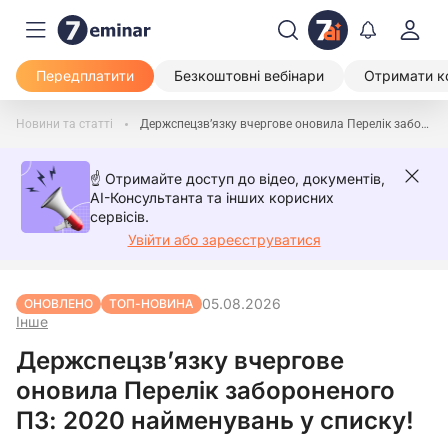
Передплатити
Безкоштовні вебінари
Отримати к
Новини та статті
Держспецзв’язку вчергове оновила Перелік забороненого ПЗ: 2020 найменувань у списку!
☝️ Отримайте доступ до відео, документів,
AI-Консультанта та інших корисних
сервісів.
Увійти або зареєструватися
05.08.2026
ОНОВЛЕНО
ТОП-НОВИНА
Інше
Держспецзв’язку вчергове
оновила Перелік забороненого
ПЗ: 2020 найменувань у списку!