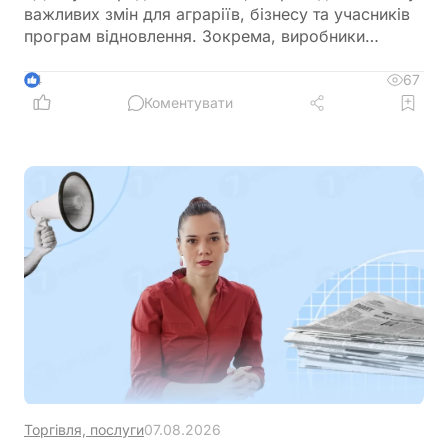
важливих змін для аграріїв, бізнесу та учасників
програм відновлення. Зокрема, виробники
сільськогосподарської продукції отримають
більше можливостей для фінансування
67
4
оборотного капіталу за нижчою ставкою, а з 1
Коментувати
вересня запрацюють нові вимоги для учасників
програми
Торгівля, послуги
07.08.2026