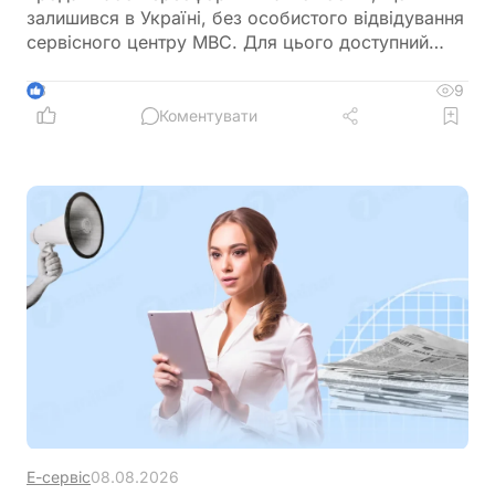
залишився в Україні, без особистого відвідування
сервісного центру МВС. Для цього доступний
онлайн-продаж через Дію або оформлення
довіреності на уповноваженого представника
9
3
Коментувати
Е-сервіс
08.08.2026