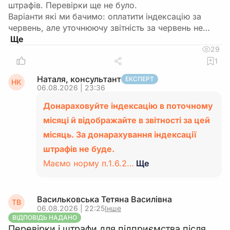
штрафів. Перевірки ще не було.
Варіанти які ми бачимо: оплатити індексацію за
червень, але уточнюючу звітність за червень не…
29
1
Наталя, консультант
ЕКСПЕРТ
НК
06.08.2026 | 23:36
Донараховуйте індексацію в поточному
місяці й відображайте в звітності за цей
місяць. За донарахування індексації
штрафів не буде.
Маємо норму п.1.6.2…
Ще
Васильковська Тетяна Василiвна
ТВ
06.08.2026 | 22:25
Інше
ВІДПОВІДЬ НАДАНО
Перевірки і штрафи для підприємства після