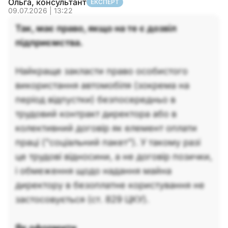
Ольга, консультант
ЕКСПЕРТ
09.07.2026 | 13:22
Так, має право, якщо на те є дозвіл
підприємства.
Найкраще закласти право особистого
використання автомобіля (зокрема на
період відпустки) безпосередньо в
трудовий контракт директора або в
колективний договір як елемент оплати
праці ("соціальний пакет"). У такому разі
це трудові відносини, а не договір позички,
і обмеження щодо надання майна
директору в безоплатне користування не
застосовується (ст. 829 ЦКУ).
Як оформити