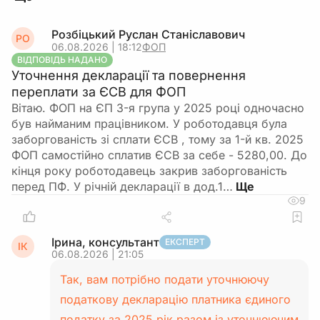
Розбіцький Руслан Станіславович
РО
06.08.2026 | 18:12
ФОП
ВІДПОВІДЬ НАДАНО
Уточнення декларації та повернення
переплати за ЄСВ для ФОП
Вітаю. ФОП на ЄП 3-я група у 2025 році одночасно
був найманим працівником. У роботодавця була
заборгованість зі сплати ЄСВ , тому за 1-й кв. 2025
ФОП самостійно сплатив ЄСВ за себе - 5280,00. До
кінця року роботодавець закрив заборгованість
перед ПФ. У річній декларації в дод.1…
9
Ірина, консультант
ЕКСПЕРТ
ІК
06.08.2026 | 21:05
Так, вам потрібно подати уточнюючу
податкову декларацію платника єдиного
податку за 2025 рік разом із уточнюючим