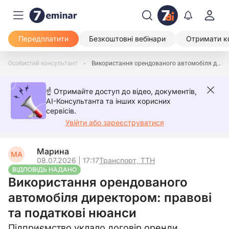
Передплатити
Безкоштовні вебінари
Отримати к
Особистий консультант
Використання орендованого автомобіля директором: правові та податкові нюанси
☝️ Отримайте доступ до відео, документів,
AI-Консультанта та інших корисних
сервісів.
Увійти або зареєструватися
Марина
МА
08.07.2026 | 17:17
Транспорт, ТТН
ВІДПОВІДЬ НАДАНО
Використання орендованого
автомобіля директором: правові
та податкові нюанси
Підприємство уклало договір оренди