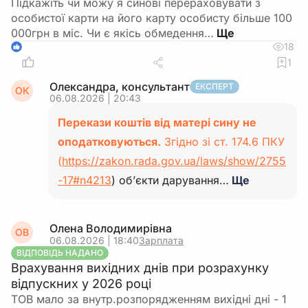
Підкажіть чи можу я синові перераховувати з
особистої карти на його карту особисту більше 100
000грн в міс. Чи є якісь обмедення…
18
1
1
Олександра, консультант
ЕКСПЕРТ
ОК
06.08.2026 | 20:43
Перекази коштів від матері сину не
оподатковуються.
Згідно зі ст. 174.6 ПКУ
(
https://zakon.rada.gov.ua/laws/show/2755
-17#n4213
) об’єкти дарування…
Ще
Олена Володимирівна
ОВ
06.08.2026 | 18:40
Зарплата
ВІДПОВІДЬ НАДАНО
Врахування вихідних днів при розрахунку
відпускних у 2026 році
ТОВ мало за внутр.розпорядженням вихідні дні - 1