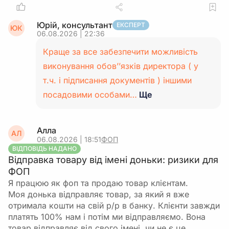
Юрій, консультант
ЕКСПЕРТ
ЮК
06.08.2026 | 22:36
Краще за все забезпечити можливість
виконування обов’’язків директора ( у
т.ч. і підписання документів ) іншими
посадовими особами…
Ще
Алла
АЛ
06.08.2026 | 18:51
ФОП
ВІДПОВІДЬ НАДАНО
Відправка товару від імені доньки: ризики для
ФОП
Я працюю як фоп та продаю товар клієнтам.
Моя донька відправляє товар, за який я вже
отримала кошти на свій р/р в банку. Клієнти завжди
платять 100% нам і потім ми відправляємо. Вона
товар відправляє від свого імені, чи не є це