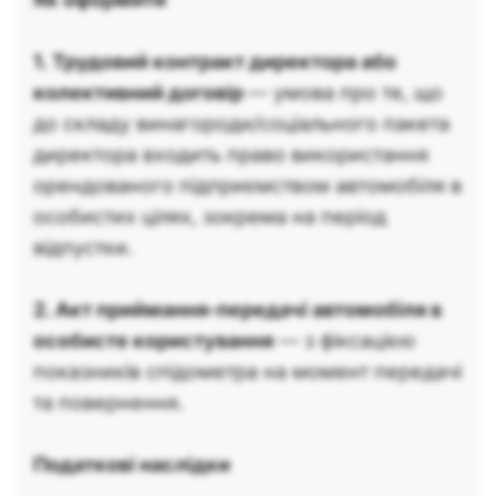
1. Трудовий контракт директора або
колективний договір
— умова про те, що
до складу винагороди/соціального пакета
директора входить право використання
орендованого підприємством автомобіля в
особистих цілях, зокрема на період
відпустки.
2. Акт приймання-передачі автомобіля в
особисте користування
— з фіксацією
показників спідометра на момент передачі
та повернення.
Податкові наслідки