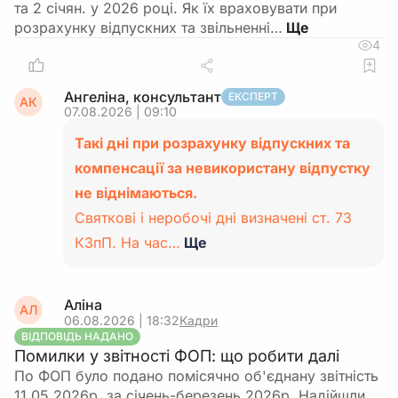
та 2 січян. у 2026 році. Як їх враховувати при
розрахунку відпускних та звільненні…
4
Ангеліна, консультант
ЕКСПЕРТ
АК
07.08.2026 | 09:10
Такі дні при розрахунку відпускних та
компенсації за невикористану відпустку
не віднімаються.
Святкові і неробочі дні визначені ст. 73
КЗпП. На час…
Ще
Аліна
АЛ
06.08.2026 | 18:32
Кадри
ВІДПОВІДЬ НАДАНО
Помилки у звітності ФОП: що робити далі
По ФОП було подано помісячно об'єднану звітність
11.05.2026р. за січень-березень 2026р. Надійшли