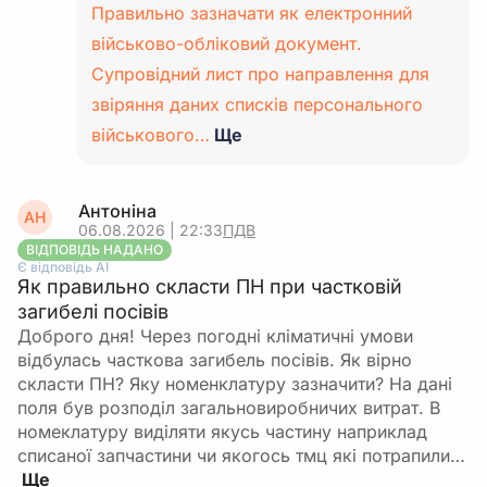
Правильно зазначати як електронний
військово-обліковий документ.
Супровідний лист про направлення для
звіряння даних списків персонального
військового…
Ще
Антоніна
АН
06.08.2026 | 22:33
ПДВ
ВІДПОВІДЬ НАДАНО
Є відповідь АІ
Як правильно скласти ПН при частковій
загибелі посівів
Доброго дня! Через погодні кліматичні умови
відбулась часткова загибель посівів. Як вірно
скласти ПН? Яку номенклатуру зазначити? На дані
поля був розподіл загальновиробничих витрат. В
номеклатуру виділяти якусь частину наприклад
списаної запчастини чи якогось тмц які потрапили…