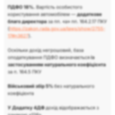
ПДФО 18%.
Вартість особистого
користування автомобілем —
додаткове
благо директора
за пп. «а» пп. 164.2.17 ПКУ
(
https://zakon.rada.gov.ua/laws/show/2755-
17#n3627
).
Оскільки дохід негрошовий, база
оподаткування ПДФО визначається
із
застосуванням натурального коефіцієнта
за п. 164.5 ПКУ
Військовий збір 5%
без натурального
коефіцієнта
У Додатку 4ДФ
дохід відображається з
ознакою «126».