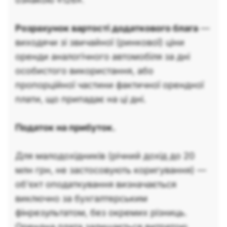
Розрахунок вартості додаткового блага
—
виходячи зі звичайної (ринкової) ціни
оренди аналогічного автомобіля за дні
особистого використання, або
пропорційної частини фактичної орендної
плати, що припадає на ці дні.
Податок на прибуток.
Для малодохідників (річний дохід до 20
млн грн, не застосовують коригування) —
об'єкт оподаткування визначається
виключно за бухгалтерським
фінрезультатом, без окремих різниць.
Орендна плата залишається витратою