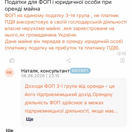
Податки для ФОП і юридичної особи при
оренді майна
ФОП на єдиному податку 3-тя група , не платник
ПДВ використовує в своїй господарській діяльності
власне нерухоме майно ,яке зареєстроване на
нього,як громадянина України.
Дане майне він передав в оренду юридичній особі
(платнику податку на прибуток та платнику ПДВ).
10
Наталя, консультант
ЕКСПЕРТ
НК
06.08.2026 | 23:15
Доходи ФОП 3-ї групи від оренди – це
його підприємницький дохід.Орендну
діяльність ФОП здійснює в межах
підприємницької діяльності, якщо має…
Ще