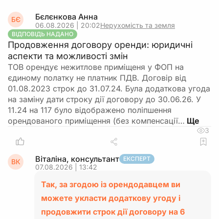
Бєлєнкова Анна
БЄ
06.08.2026 | 20:02
Нерухомість та земля
ВІДПОВІДЬ НАДАНО
Продовження договору оренди: юридичні
аспекти та можливості змін
ТОВ орендує нежитлове приміщеня у ФОП на
єдиному полатку не платник ПДВ. Договір від
01.08.2023 строк до 31.07.24. Була додаткова угода
на заміну дати строку дії договору до 30.06.26. У
11.24 на 117 було відображено поліпшення
орендованого приміщення (без компенсації…
3
Віталіна, консультант
ЕКСПЕРТ
ВК
07.08.2026 | 13:42
Так, за згодою із орендодавцем ви
можете укласти додаткову угоду і
продовжити строк дії договору на 6