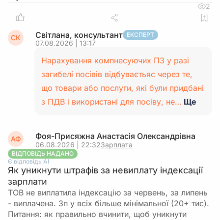
2
Світлана, консультант
ЕКСПЕРТ
СК
07.08.2026 | 13:17
Нарахування компнесуючих ПЗ у разі
загибелі посівів відбуваєтьяс через те,
що товари або послуги, які були придбані
з ПДВ і використані для посіву, не…
Ще
Фоя-Присяжна Анастасія Олександрівна
АФ
06.08.2026 | 22:32
Зарплата
ВІДПОВІДЬ НАДАНО
Є відповідь АІ
Як уникнути штрафів за невиплату індексації
зарплати
ТОВ не виплатила індексацію за червень, за липень
- виплачена. Зп у всіх більше мінімальної (20+ тис).
Питання: як правильно вчинити, щоб уникнути