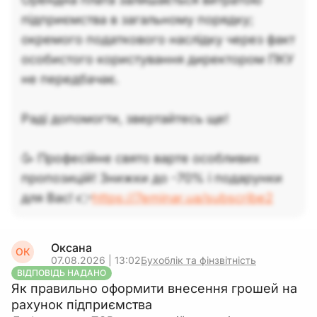
підприємства в загальному порядку;
окремого податкового наслідку через факт
особистого користування директором ПКУ
не передбачає.
Раді допомогти, звертайтесь ще!
🥳 Професійне свято варте особливих
пропозицій! Знижки до -70% і подарунки
для Вас! 👉
https://7eminar.ua/subscribe2
Оксана
ОК
07.08.2026 | 13:02
Бухоблік та фінзвітність
ВІДПОВІДЬ НАДАНО
Як правильно оформити внесення грошей на
рахунок підприємства