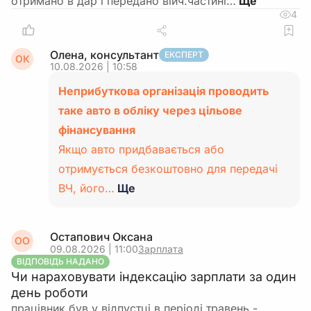
отримано в дар і передано війч.частині…
4
Олена, консультант
ЕКСПЕРТ
ОК
10.08.2026 | 10:58
Неприбуткова організація проводить
таке авто в обліку через цільове
фінансування
Якщо авто придбавається або
отримується безкоштовно для передачі
ВЧ, його…
Ще
Остапович Оксана
ОО
09.08.2026 | 11:00
Зарплата
ВІДПОВІДЬ НАДАНО
Чи нараховувати індексацію зарплати за один
день роботи
працівник був у відпустці в періоді травень -