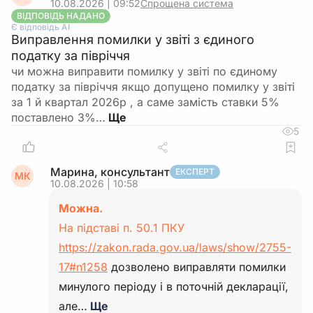
10.08.2026 | 09:52
Спрощена система
ВІДПОВІДЬ НАДАНО
Є відповідь АІ
Виправлення помилки у звіті з єдиного
податку за півріччя
чи можна виправити помилку у звіті по єдиному
податку за півріччя якщо допущено помилку у звіті
за 1 й квартал 2026р , а саме замість ставки 5%
поставлено 3%…
5
Марина, консультант
ЕКСПЕРТ
МК
10.08.2026 | 10:58
Можна.
На підставі п. 50.1 ПКУ
https://zakon.rada.gov.ua/laws/show/2755-
17#n1258
дозволено виправляти помилки
минулого періоду і в поточній декларації,
але…
Ще