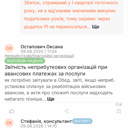
Збиток, отриманий у І кварталі поточного
року, не є від’ємним значенням минулих
податкових років, тому окремо через
додаток РІ не переноситься…
Ще
Остапович Оксана
ОО
09.08.2026 | 11:04
Неприбуткові/благодійні організації
ВІДПОВІДЬ НАДАНО
Звітність неприбуткових організацій при
авансових платежах за послуги
як потрібно звітувати в Обєд. звіті, якщо неприб.
установа сплачує за реабілітацію військових
авансом, а акти про спожиті послуги надходять
набагато пізніше…
6
Стефанія, консультант
ЕКСПЕРТ
СК
09.08.2026 | 14:10