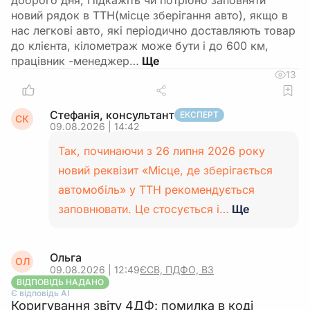
доброго дня, Підкажіть чи потрібно заповняти
новий рядок в ТТН(місце зберігання авто), якщо в
нас легкові авто, які періодично доставляють товар
до клієнта, кілометраж може бути і до 600 км,
працівник -менеджер…
13
Стефанія, консультант
ЕКСПЕРТ
СК
09.08.2026 | 14:42
Так, починаючи з 26 липня 2026 року
новий реквізит «Місце, де зберігається
автомобіль» у ТТН рекомендується
заповнювати. Це стосується і…
Ще
Ольга
ОЛ
09.08.2026 | 12:49
ЄСВ, ПДФО, ВЗ
ВІДПОВІДЬ НАДАНО
Є відповідь АІ
Коригування звіту 4ДФ: помилка в коді