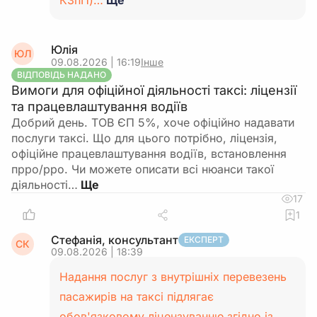
КЗпП)…
Ще
Юлія
ЮЛ
09.08.2026 | 16:19
Інше
ВІДПОВІДЬ НАДАНО
Вимоги для офіційної діяльності таксі: ліцензії
та працевлаштування водіїв
Добрий день. ТОВ ЄП 5%, хоче офіційно надавати
послуги таксі. Що для цього потрібно, ліцензія,
офіційне працевлаштування водіїв, встановлення
прро/рро. Чи можете описати всі нюанси такої
діяльності…
17
1
Стефанія, консультант
ЕКСПЕРТ
СК
09.08.2026 | 18:39
Надання послуг з внутрішніх перевезень
пасажирів на таксі підлягає
обов'язковому ліцензуванню згідно із