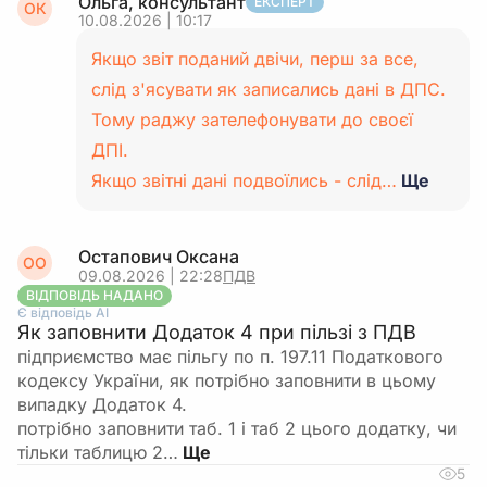
Ольга, консультант
ЕКСПЕРТ
ОК
10.08.2026 | 10:17
Якщо звіт поданий двічи, перш за все,
слід з'ясувати як записались дані в ДПС.
Тому раджу зателефонувати до своєї
ДПІ.
Якщо звітні дані подвоїлись - слід…
Ще
Остапович Оксана
ОО
09.08.2026 | 22:28
ПДВ
ВІДПОВІДЬ НАДАНО
Є відповідь АІ
Як заповнити Додаток 4 при пільзі з ПДВ
підприємство має пільгу по п. 197.11 Податкового
кодексу України, як потрібно заповнити в цьому
випадку Додаток 4.
потрібно заповнити таб. 1 і таб 2 цього додатку, чи
тільки таблицю 2…
5