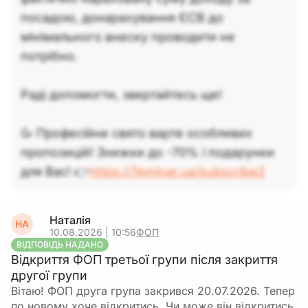
посадою, донарахування ЄСВ до
мінімального внеску проводити не
потрібно.
Раді допомогти, звертайтесь ще!
🥳 Професійне свято варте особливих
пропозицій! Знижки до -70% і подарунки
для Вас! 👉
https://7eminar.ua/subscribe2
Наталія
НА
10.08.2026 | 10:56
ФОП
ВІДПОВІДЬ НАДАНО
Відкриття ФОП третьої групи після закриття
другої групи
Вітаю! ФОП друга група закрився 20.07.2026. Тепер
по новому хоче відкритись. Чи може він відкритись