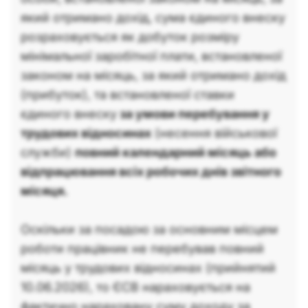
який отримано дохід, сума єдиного внеску
розраховується як добуток розміру
мінімальної заробітної плати, встановленої
законом на місяць, за який отримано дохід
(прибуток), та встановленої ставки
єдиного внеску
за умови перебування у
трудових відносинах
(несення військової
служби)
повний календарний місяць або
відпрацювання всіх робочих днів звітного
місяця.
Оскільки за посадою за основним місцем
роботи працівник не перебував повний
місяць у трудових відносинах (прийнятий
10.06.2026), то ЄСВ нараховується на
фактично нараховану суму доходу за