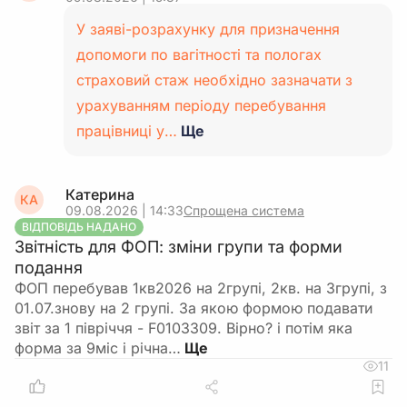
У заяві-розрахунку для призначення
допомоги по вагітності та пологах
страховий стаж необхідно зазначати з
урахуванням періоду перебування
працівниці у…
Ще
Катерина
КА
09.08.2026 | 14:33
Спрощена система
ВІДПОВІДЬ НАДАНО
Звітність для ФОП: зміни групи та форми
подання
ФОП перебував 1кв2026 на 2групі, 2кв. на 3групі, з
01.07.знову на 2 групі. За якою формою подавати
звіт за 1 півріччя - F0103309. Вірно? і потім яка
форма за 9міс і річна…
11