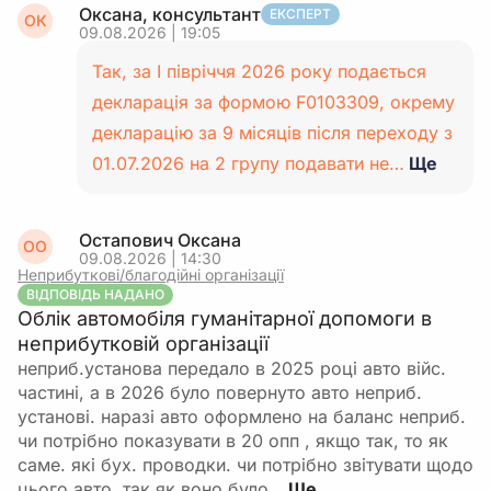
Оксана, консультант
ЕКСПЕРТ
ОК
09.08.2026 | 19:05
Так, за І півріччя 2026 року подається
декларація за формою F0103309, окрему
декларацію за 9 місяців після переходу з
01.07.2026 на 2 групу подавати не…
Ще
Остапович Оксана
ОО
09.08.2026 | 14:30
Неприбуткові/благодійні організації
ВІДПОВІДЬ НАДАНО
Облік автомобіля гуманітарної допомоги в
неприбутковій організації
неприб.установа передало в 2025 році авто війс.
частині, а в 2026 було повернуто авто неприб.
установі. наразі авто оформлено на баланс неприб.
чи потрібно показувати в 20 опп , якщо так, то як
саме. які бух. проводки. чи потрібно звітувати щодо
цього авто, так як воно було…