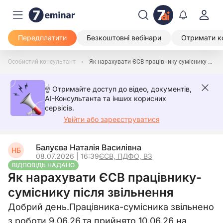
Передплатити
Безкоштовні вебінари
Отримати к
Особистий консультант
Як нарахувати ЄСВ працівнику-суміснику після звільнення
☝️ Отримайте доступ до відео, документів,
AI-Консультанта та інших корисних
сервісів.
Увійти або зареєструватися
Балуєва Наталія Василівна
НБ
08.07.2026 | 16:39
ЄСВ, ПДФО, ВЗ
ВІДПОВІДЬ НАДАНО
Як нарахувати ЄСВ працівнику-
суміснику після звільнення
Добрий день.Працівника-сумісника звільнено
з роботи 9.06.26,та прийнято 10.06.26 на