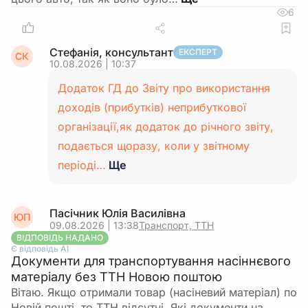
6
Стефанія, консультант
ЕКСПЕРТ
СК
10.08.2026 | 10:37
Додаток ГД до Звіту про використання
доходів (прибутків) неприбуткової
організації,як додаток до річного звіту,
подається щоразу, коли у звітному
періоді…
Ще
Пасічник Юлія Василівна
ЮП
09.08.2026 | 13:38
Транспорт, ТТН
ВІДПОВІДЬ НАДАНО
Є відповідь АІ
Документи для транспортування насіннєвого
матеріалу без ТТН Новою поштою
Вітаю. Якщо отримали товар (насіневий матеріал) по
Новій пошті, то ТТН відсутні. Які документи на