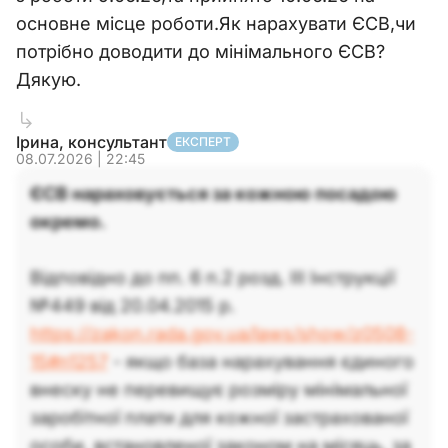
основне місце роботи.Як нарахувати ЄСВ,чи
потрібно доводити до мінімального ЄСВ?
Дякую.
Ірина, консультант
ЕКСПЕРТ
08.07.2026 | 22:45
ЄСВ нараховується за кожною посадою
окремо.
Відповідно до пп. 6 п.2 розд. ІІІ Інструкції
№449 від 20.04.2015 р.
https://zakon.rada.gov.ua/laws/show/z0508-
15#n1257
- якщо база нарахування єдиного
внеску не перевищує розміру мінімальної
заробітної плати для кожної застрахованої
особи, встановленої законом на місяць, за