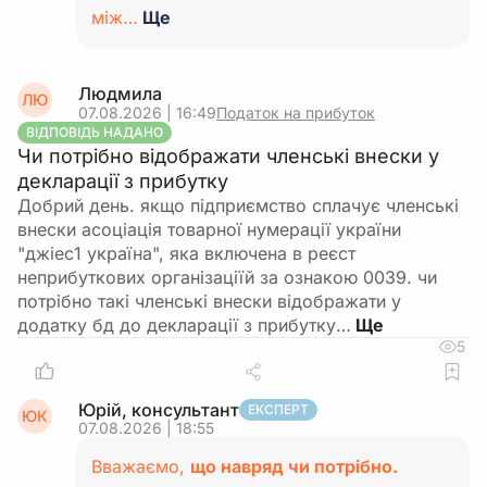
між…
Ще
Людмила
ЛЮ
07.08.2026 | 16:49
Податок на прибуток
ВІДПОВІДЬ НАДАНО
Чи потрібно відображати членські внески у
декларації з прибутку
Добрий день. якщо підприємство сплачує членські
внески асоціація товарної нумерації україни
"джіес1 україна", яка включена в реєст
неприбуткових організаціїй за ознакою 0039. чи
потрібно такі членські внески відображати у
додатку бд до декларації з прибутку…
5
Юрій, консультант
ЕКСПЕРТ
ЮК
07.08.2026 | 18:55
Вважаємо,
що навряд чи потрібно.