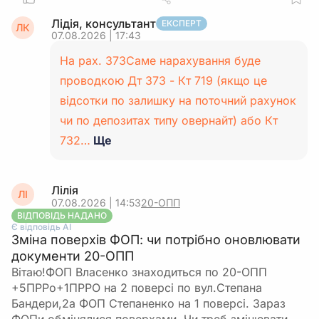
Лідія, консультант
ЕКСПЕРТ
ЛК
07.08.2026 | 17:43
На рах. 373Саме нарахування буде
проводкою Дт 373 - Кт 719 (якщо це
відсотки по залишку на поточний рахунок
чи по депозитах типу овернайт) або Кт
732…
Ще
Лілія
ЛІ
07.08.2026 | 14:53
20-ОПП
ВІДПОВІДЬ НАДАНО
Є відповідь АІ
Зміна поверхів ФОП: чи потрібно оновлювати
документи 20-ОПП
Вітаю!ФОП Власенко знаходиться по 20-ОПП
+5ПРРо+1ПРРО на 2 поверсі по вул.Степана
Бандери,2а ФОП Степаненко на 1 поверсі. Зараз