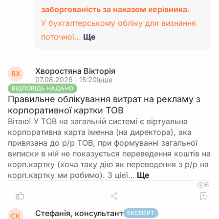
заборгованість за наказом керівника.
У бухгалтерському обліку для визнання
поточної…
Ще
Хворостяна Вікторія
ВХ
07.08.2026 | 15:20
Інше
ВІДПОВІДЬ НАДАНО
Правильне облікування витрат на рекламу з
корпоративної картки ТОВ
Вітаю! У ТОВ на загальній системі є віртуальна
корпоративна карта іменна (на директора), ака
привязана до р/р ТОВ, при формуванні загальної
виписки в ній не показується переведення коштів на
корп.картку (хоча таку дію як переведення з р/р на
корп.картку ми робимо). З цієї…
6
Стефанія, консультант
ЕКСПЕРТ
СК