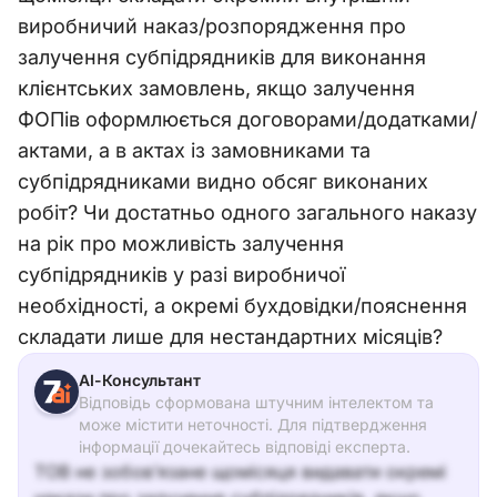
виробничий наказ/розпорядження про
залучення субпідрядників для виконання
клієнтських замовлень, якщо залучення
ФОПів оформлюється договорами/додатками/
актами, а в актах із замовниками та
субпідрядниками видно обсяг виконаних
робіт? Чи достатньо одного загального наказу
на рік про можливість залучення
субпідрядників у разі виробничої
необхідності, а окремі бухдовідки/пояснення
складати лише для нестандартних місяців?
АІ-Консультант
Відповідь сформована штучним інтелектом та
може містити неточності. Для підтвердження
інформації дочекайтесь відповіді експерта.
ТОВ не зобов’язане щомісяця видавати окремі