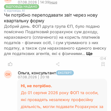
07.08.2026 | 14:39
Інше
ВІДПОВІДЬ НАДАНО
Є відповідь АІ
Чи потрібно переподавати звіт через нову
квартальну форму
Добрий день. ФОП друга група ЄП, було подано
помісячно Податковий розрахунок сум доходу,
нарахованого (сплаченого) на користь платників
податків - фізичних осіб, і сум утриманого з них
податку, а також сум нарахованого єдиного внеску
для податкових агентів, які є фізичними…
4
Ольга, консультант
ЕКСПЕРТ
ОК
07.08.2026 | 20:18
Ні, не потрібно.
До 01 серпня 2026 року ФОП та особи,
які провадять незалежну професійну
діяльність, могли подавати Розрахунок за