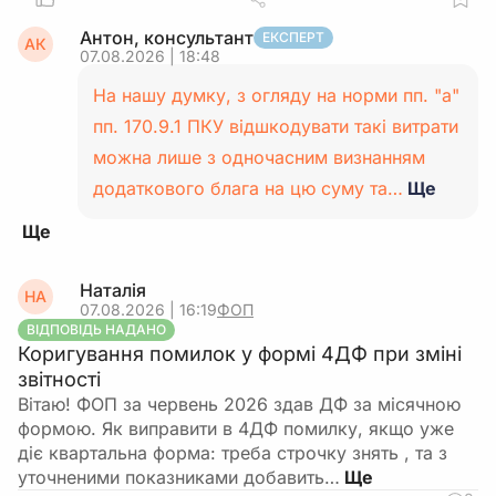
Антон, консультант
ЕКСПЕРТ
АК
07.08.2026 | 18:48
На нашу думку, з огляду на норми пп. "а"
пп. 170.9.1 ПКУ відшкодувати такі витрати
можна лише з одночасним визнанням
додаткового блага на цю суму та…
Ще
Наталія
НА
07.08.2026 | 16:19
ФОП
ВІДПОВІДЬ НАДАНО
Коригування помилок у формі 4ДФ при зміні
звітності
Вітаю! ФОП за червень 2026 здав ДФ за місячною
формою. Як виправити в 4ДФ помилку, якщо уже
діє квартальна форма: треба строчку знять , та з
уточненими показниками добавить…