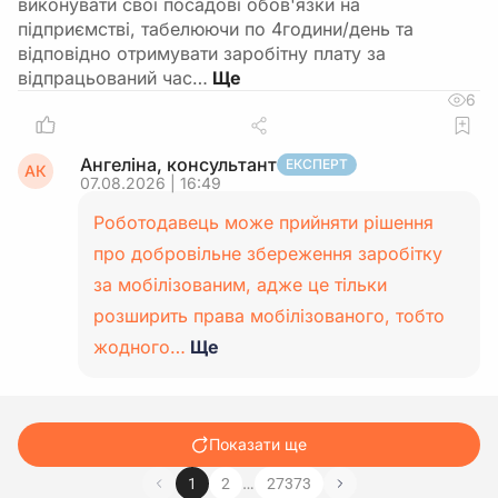
виконувати свої посадові обов'язки на
підприємстві, табелюючи по 4години/день та
відповідно отримувати заробітну плату за
відпрацьований час…
6
Ангеліна, консультант
ЕКСПЕРТ
АК
07.08.2026 | 16:49
Роботодавець може прийняти рішення
про добровільне збереження заробітку
за мобілізованим, адже це тільки
розширить права мобілізованого, тобто
жодного…
Ще
Показати ще
…
1
2
27373