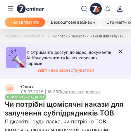
Передплатити
Безкоштовні вебінари
Отримати к
Особистий консультант
Чи потрібні щомісячні накази для залучення субпідрядників ТОВ
☝️ Отримайте доступ до відео, документів,
AI-Консультанта та інших корисних
сервісів.
Увійти або зареєструватися
Ольга
ОЛ
08.07.2026 | 16:26
Податок на прибуток
ВІДПОВІДЬ НАДАНО
Чи потрібні щомісячні накази для
залучення субпідрядників ТОВ
Підкажіть, будь ласка, чи потрібно ТОВ
щомісяця складати окремий внутрішній