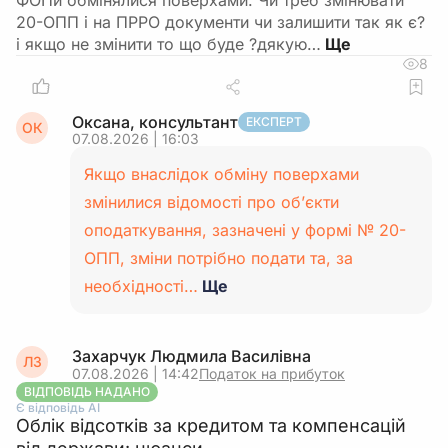
ФОПи обмінялися поверхами. Чи треб змінювати
20-ОПП і на ПРРО документи чи залишити так як є?
і якщо не змінити то що буде ?дякую…
8
Оксана, консультант
ЕКСПЕРТ
ОК
07.08.2026 | 16:03
Якщо внаслідок обміну поверхами
змінилися відомості про об’єкти
оподаткування, зазначені у формі № 20-
ОПП, зміни потрібно подати та, за
необхідності…
Ще
Захарчук Людмила Василівна
ЛЗ
07.08.2026 | 14:42
Податок на прибуток
ВІДПОВІДЬ НАДАНО
Є відповідь АІ
Облік відсотків за кредитом та компенсацій