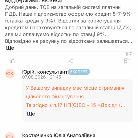
від держави: нюанси
Добрий день. ТОВ на загальній системі платник
ПДВ. Наше підприємство оформило кредит 5-7-9%
(ставка кредиту 9%). Відсотки за користування
кредитом нараховуються по загальній ставці 17,7%,
але ми оплачуємо відсотки по ставці 9%.
Відповідно на рахунку по відсотками залишається…
7
1
Юрій, консультант
ЕКСПЕРТ
ЮК
07.08.2026 | 21:45
У Вашому випадку має місце отримання
цільового фінансування.
Та згідно з п.17 НП(С)БО – 15 «Дохід» (…
Ще
Костюченко Юлія Анатоліївна
ЮК