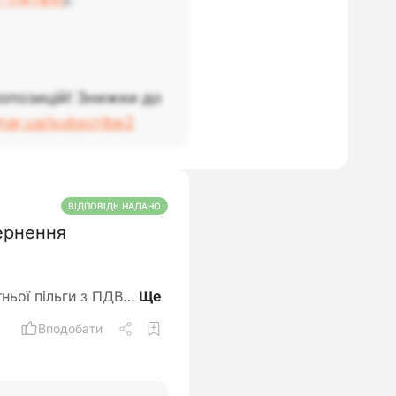
опозицій! Знижки до
inar.ua/subscribe2
ВІДПОВІДЬ НАДАНО
вернення
тньої пільги з ПДВ…
Вподобати