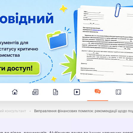
ий консультант
Виправлення фінансових помилок: рекомендації щодо под
п до відео, документів, AI-Консультанта та інших корисних серві