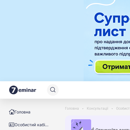
Головна
Консультації
Особист
Головна
Особистий кабінет
☝️ Отримайте досту