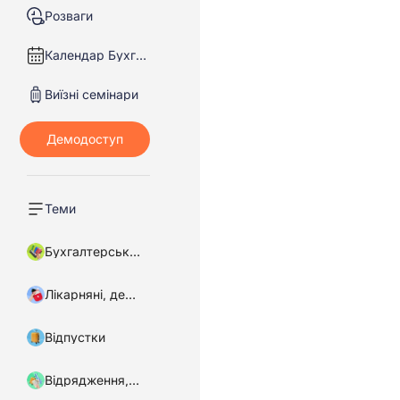
Розваги
Календар Бухгалтера
Виїзні семінари
Теми
Бухгалтерський облік
Лікарняні, декретні
Відпустки
Відрядження, підзвітні кошти