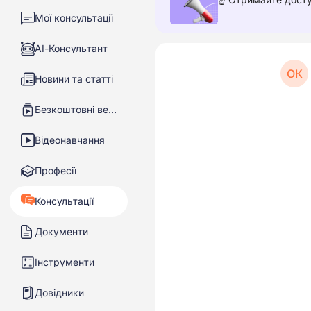
Мої консультації
АІ-Консультант
ОК
Новини та статті
Безкоштовні вебінари
Відеонавчання
Професії
Консультації
Документи
Інструменти
Довідники