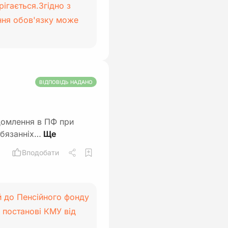
рігається.Згідно з
ання обов'язку може
ВІДПОВІДЬ НАДАНО
домлення в ПФ при
обязанніх…
Вподобати
й до Пенсійного фонду
 постанові КМУ від