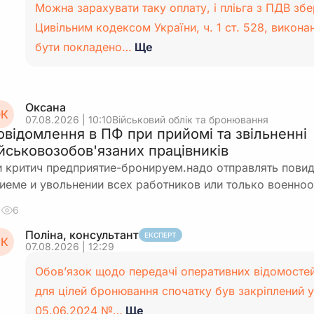
Можна зарахувати таку оплату, і пліьга з ПДВ збе
Цивільним кодексом України, ч. 1 ст. 528, викон
бути покладено…
Ще
Оксана
К
07.08.2026 | 10:10
Військовий облік та бронювання
овідомлення в ПФ при прийомі та звільненні
ійськовозобов'язаних працівників
 критич предприятие-бронируем.надо отправлять пови
иеме и увольнении всех работников или только военно
6
Поліна, консультант
ЕКСПЕРТ
К
07.08.2026 | 12:29
Обов’язок щодо передачі оперативних відомосте
для цілей бронювання спочатку був закріплений у
05.06.2024 №…
Ще