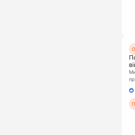
О
П
в
Ми
пр
1
П