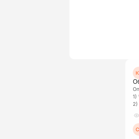
К
О
Оп
1)
2)
С