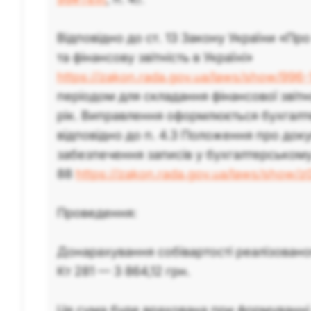
Відповідно до ст. 13 Закону України «Пр
та фінансову звітність в Україні»
https://zakon.rada.gov.ua/laws/show/996
періодом для складання фінансової звітн
рік. Виправлення оформлюється бухгал
відповідно до п. 4.3 Положення про до
забезпечення записів у бухгалтерськом
88
https://zakon.rada.gov.ua/laws/show/
Проведення:
Донарахування собівартості реалізовано
Кт 281 — 3 864,12 грн.
Ця сума буде врахована при формуванні