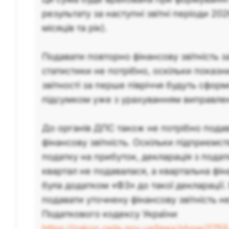
результату за наступні звітні періоди 202
місяців та рік).
Подавати повторно фінансову звітність за
статистики не потрібно, оскільки показн
звітності за перше півріччя будуть сфо
підсумком уже з урахуванням виправле
До органів ДПС також не потрібно пода
фінансову звітність. Оскільки підприємс
податку на прибуток, декларація з подат
квартал не подавалася, а квартальна фіна
була додатком «ФЗ» до такої декларації. 
подавати уточнену фінансову звітність не
Податкового кодексу України
https://zakon.rada.gov.ua/laws/show/2755