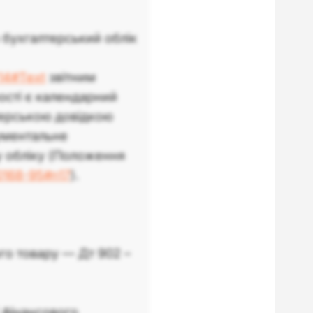
о бухгалтерський облік
-14#Text
звітним
ості є календарний
терською довідкою
кументальне
у обліку (Положення
z0168-95#n17
).
го товару — Дт 902 –
 фінансового