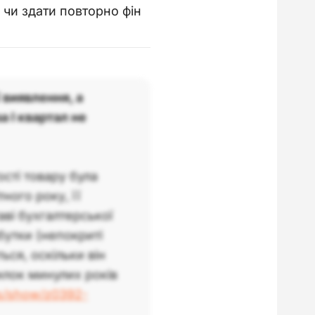
 чи здати повторно фін
 виявлення, а
а І квартал не
сті товару була
ного року, її
аві бухгалтерської
бутки (непокриті
ься, оскільки він
лок минулих років
ws/show/z0392-