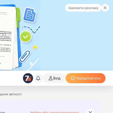
Замовити рекламу
Вхід
Передплатити
ання звітності
Увійти або зареєструватися
сів.