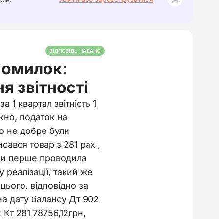
ВІДПОВІДЬ НАДАНО
помилок:
я звітності
а 1 квартал звітність 1
ікно, податок на
о не добре були
исався товар з 281 рах ,
льки перше проводила
у реалізації, такий же
 цього. відповідно за
на дату балансу Дт 902
 Кт 281 78756,12грн,