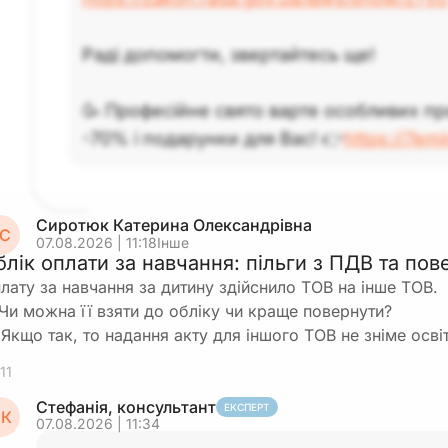
Раді допомогти, звертайтесь ще!
🥳 Професійне свято варте особливих пр
-70% і подарунки для Вас! 👉
https://7em
Сиротюк Катерина Олександрівна
С
07.08.2026 | 11:18
Інше
блік оплати за навчання: пільги з ПДВ та по
лату за навчання за дитину здійснило ТОВ на інше ТОВ.
 Чи можна її взяти до обліку чи краще повернути?
 Якщо так, то надання акту для іншого ТОВ не зніме осві
11
Стефанія, консультант
ЕКСПЕРТ
К
07.08.2026 | 11:34