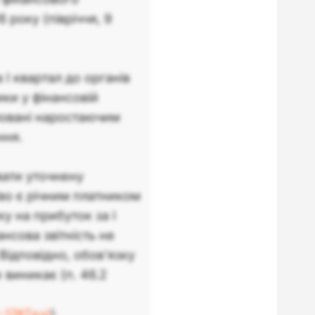
6 року (півріччя, 9
 І квартал до органів
ики у фінансовій
рмовані наростаючим
ння.
вати уточнену
тво є річним платником
ку на прибуток за І
нсова звітність не
Відповідно, обов'язку
 виникає (п. 46.2
-17#Text
).