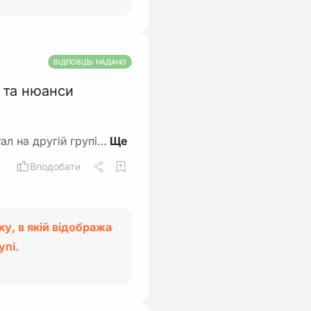
ВІДПОВІДЬ НАДАНО
я та нюанси
ал на другій групі…
Вподобати
у, в якій відобража
упі.