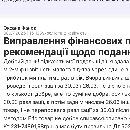
Оксана Фанок
08.07.2026 | 16:19
Бухоблік та фінзвітність
Виправлення фінансових 
рекомендації щодо поданн
Добрий день! підкажіть мої подальші дії. я здала з
м,2-м фін звітність малого під-тва через єдине в
прибуток ми платимо раз в рік. Вчора виявила щ
проведені реалізації за 30.03 і 26.03. не вірно сп
по кількості добре, але по сумі не добре, оскі
30.03 реалізації, а потім заднім числом 26.03 інш
товар, і не перепровела реалізації за 30.03 після
методом Fifo товар не добре списався.списано 
Кт 281-74891,98грн, а має бути правильно Дт 902