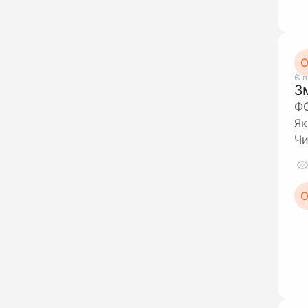
О
Є в
З
ФО
Як
Чи
О