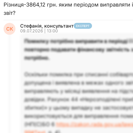
Різниця-3864,12 грн. яким періодом виправляти і
звіт?
Стефанія, консультант
ЕКСПЕРТ
СК
09.07.2026 | 13:00
Помилку потрібно виправити в періоді її
повторно подавати фінансову звітність з
потрібно.
Оскільки помилка при списанні собіварто
допущена і виявлена в межах одного звіт
виправляють у місяці виявлення на підст
довідки. Рахунок 44 «Нерозподілені при
збитки)» у цьому випадку не застосовуєт
використовується для виправлення поми
(НП(С)БО 6
https://zakon.rada.gov.ua/la
99#Text
, п. 4).