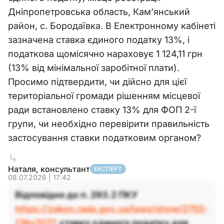
Дніпропетровська область, Кам’янський
район, с. Бородаївка. В Електронному кабінеті
зазначена ставка єдиного податку 13%, і
податкова щомісячно нараховує 1 124,11 грн
(13% від мінімальної заробітної плати).
Просимо підтвердити, чи дійсно для цієї
територіальної громади рішенням місцевої
ради встановлено ставку 13% для ФОП 2-ї
групи, чи необхідно перевірити правильність
застосування ставки податковим органом?
Наталя, консультант
ЕКСПЕРТ
08.07.2026 | 17:42
Відповідно до п. 293.2 ПКУ
https://zakon.rada.gov.ua/laws/show/2755-
17#n7077
, ставку єдиного податку для