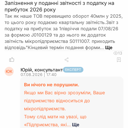
Запізнення у поданні звітності з податку на
прибуток 2026 року
Так як наше ТОВ перевищило оборот 40млн у 2025,
то цього року подаємо квартальну звітність.Звіт з
податку на прибуток за 1півріччя подали 07/08/26
за формою J0100129 та до нього як додаток
звітність мікропідприємства S0111007. приходить
відповідь"Кінцевий термін подання форми…
13
Юрій, консультант
ЕКСПЕРТ
ЮК
07.08.2026 | 17:40
Ви нічого не порушили.
Якщо ми Вас вірно зрозуміли, Ваше
підприємство відноситься до
мікропідприємств.
Тому слід мати на увазі, що
«Підприємства, які…
Ще