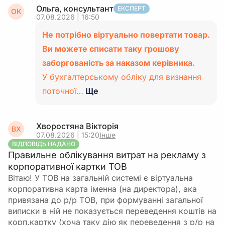
Ольга, консультант
ЕКСПЕРТ
ОК
07.08.2026 | 16:50
Не потрібно віртуально повертати товар.
Ви можете списати таку грошову
заборгованість за наказом керівника.
У бухгалтерському обліку для визнання
поточної…
Ще
Хворостяна Вікторія
ВХ
07.08.2026 | 15:20
Інше
ВІДПОВІДЬ НАДАНО
Правильне облікування витрат на рекламу з
корпоративної картки ТОВ
Вітаю! У ТОВ на загальній системі є віртуальна
корпоративна карта іменна (на директора), ака
привязана до р/р ТОВ, при формуванні загальної
виписки в ній не показується переведення коштів на
корп.картку (хоча таку дію як переведення з р/р на