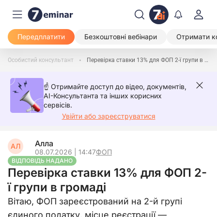
Передплатити
Безкоштовні вебінари
Отримати к
Особистий консультант
Перевірка ставки 13% для ФОП 2-ї групи в громаді
☝️ Отримайте доступ до відео, документів,
AI-Консультанта та інших корисних
сервісів.
Увійти або зареєструватися
Алла
АЛ
08.07.2026 | 14:47
ФОП
ВІДПОВІДЬ НАДАНО
Перевірка ставки 13% для ФОП 2-
ї групи в громаді
Вітаю, ФОП зареєстрований на 2-й групі
єдиного податку, місце реєстрації —