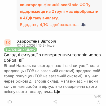
винагороди фізичній особі або ФОПу
підприємець на 2 групі має відображати
в 4ДФ таку виплату.
В додатку 4ДФ відображають…
Ще
Хворостяна Вікторія
ВХ
07.08.2026 | 15:34
Інше
ВІДПОВІДЬ НАДАНО
Складні ситуації з поверненням товарів через
бойові дії
Вітаю! Нажаль на сьогодні часті такі ситуації, коли
продавець (ТОВ на загальній системі) продало свій
товар покупцю (ТОВ на загальній системі), а у них
через бойові дії згорів склад, магазин,азс - і вони
хочуть нам зробити віртуально повернення цього
неіснуючого товару, тим…
10