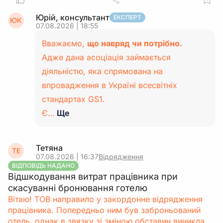
Юрій, консультант
ЕКСПЕРТ
ЮК
07.08.2026 | 18:55
Вважаємо,
що навряд чи потрібно.
Адже дана асоціація займається
діяльністю, яка спрямована на
впровадження в Україні всесвітніх
стандартах GS1.
Є…
Ще
Тетяна
ТЕ
07.08.2026 | 16:37
Відрядження
ВІДПОВІДЬ НАДАНО
Відшкодування витрат працівника при
скасуванні бронювання готелю
Вітаю! ТОВ направило у закордонне відрядження
працівника. Попередньо ним був заброньований
отель, однак в звязку зі зміною обставин виникла