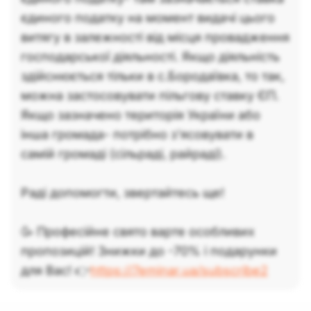
єдиного податку на момент видачі цього
витягу в залежності від місця провадження
господарської діяльності. Якщо діяльність
здійснюється тільки в с.Бородаївка, то так,
можна застосовувати пільгову ставку ЄП.
Якщо зазначено територія України або
інша громада- потрібно з'ясовувати в
самій громаді (сільраді, райраді).
Раді допомогти, звертайтесь ще!
🥳 Професійне свято варте особливих
пропозицій! Знижки до -70% і подарунки
для Вас! 👉
https://7eminar.ua/subscribe2