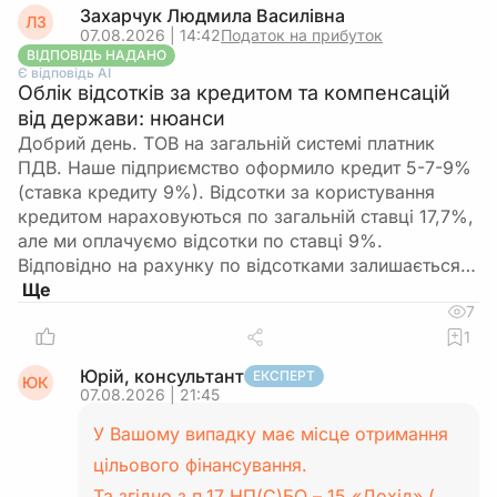
Захарчук Людмила Василівна
ЛЗ
07.08.2026 | 14:42
Податок на прибуток
ВІДПОВІДЬ НАДАНО
Є відповідь АІ
Облік відсотків за кредитом та компенсацій
від держави: нюанси
Добрий день. ТОВ на загальній системі платник
ПДВ. Наше підприємство оформило кредит 5-7-9%
(ставка кредиту 9%). Відсотки за користування
кредитом нараховуються по загальній ставці 17,7%,
але ми оплачуємо відсотки по ставці 9%.
Відповідно на рахунку по відсотками залишається…
7
1
Юрій, консультант
ЕКСПЕРТ
ЮК
07.08.2026 | 21:45
У Вашому випадку має місце отримання
цільового фінансування.
Та згідно з п.17 НП(С)БО – 15 «Дохід» (…