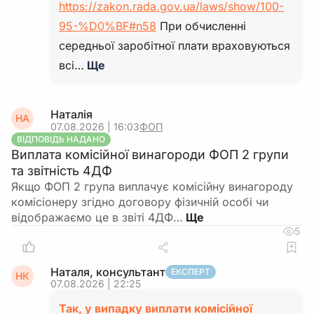
https://zakon.rada.gov.ua/laws/show/100-
95-%D0%BF#n58
При обчисленні
середньої заробітної плати враховуються
всі…
Ще
Наталія
НА
07.08.2026 | 16:03
ФОП
ВІДПОВІДЬ НАДАНО
Виплата комісійної винагороди ФОП 2 групи
та звітність 4ДФ
Якщо ФОП 2 група виплачує комісійну винагороду
комісіонеру згідно договору фізичній особі чи
відображаємо це в звіті 4ДФ…
5
Наталя, консультант
ЕКСПЕРТ
НК
07.08.2026 | 22:25
Так, у випадку виплати комісійної