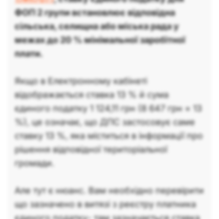
ФОП 2 групи встановлює відповідна
сільська, селищна або міська рада у
межах до 20 % мінімальної заробітної
плати.
Якщо в Електронному кабінеті
відображається ставка 13 % й сума
єдиного податку 1 124,11 грн (8 647 грн × 13
%), це означає, що ДПС застосовує саме
ставку 13 %, яка міститься в інформації про
рішення відповідної територіальної
громади.
Але тут є нюанс. Вам необхідно перевірити
що зазначено в витязі з реєстру платника
єдиного податку- там зазначається ставка