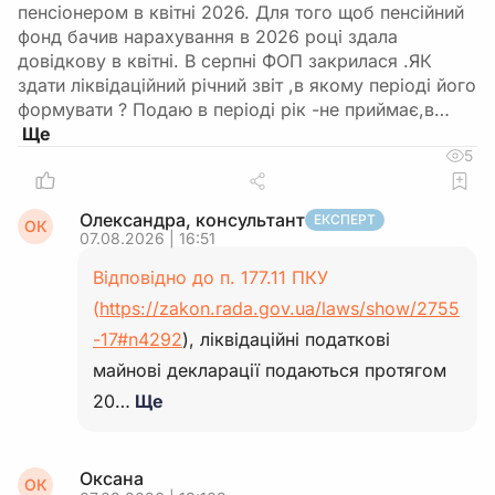
пенсіонером в квітні 2026. Для того щоб пенсійний
фонд бачив нарахування в 2026 році здала
довідкову в квітні. В серпні ФОП закрилася .ЯК
здати ліквідаційний річний звіт ,в якому періоді його
формувати ? Подаю в періоді рік -не приймає,в…
5
Олександра, консультант
ЕКСПЕРТ
ОК
07.08.2026 | 16:51
Відповідно до п. 177.11 ПКУ
(
https://zakon.rada.gov.ua/laws/show/2755
-17#n4292
), ліквідаційні податкові
майнові декларації подаються протягом
20…
Ще
Оксана
ОК