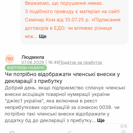
Вважаємо, що порушення немає.
З подібного приводу є матеріал на сайті
Семінар Ком від 10.07.25 р. «Підписання
договорів в ЕДО: чи впливає різниця
між…
Ще
Людмила
ЛЮ
07.08.2026 | 16:49
Податок на прибуток
ВІДПОВІДЬ НАДАНО
Чи потрібно відображати членські внески у
декларації з прибутку
Добрий день. якщо підприємство сплачує членські
внески асоціація товарної нумерації україни
"джіес1 україна", яка включена в реєст
неприбуткових організаціїй за ознакою 0039. чи
потрібно такі членські внески відображати у
додатку бд до декларації з прибутку…
5