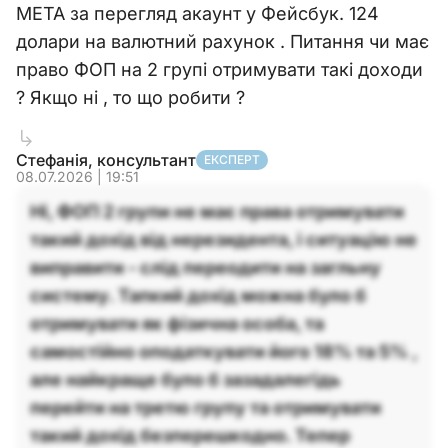
МЕТА за перегляд акаунт у Фейсбук. 124
долари на валютний рахунок . Питання чи має
право ФОП на 2 групі отримувати такі доходи
? Якщо ні , то що робити ?
Стефанія, консультант
ЕКСПЕРТ
08.07.2026 | 19:51
Ні, ФОП 2 групи не має права отримувати
такий дохід від нерезидента, і ситуацію не
виправити - слід переодити на загльну
систему. Тапкий дохід можна було б
отримувати як фізична особа, та
самостійно оподаткувати його 18% та 5% ,
але найкраще було б зазадалегідь
перейти на третю групу та отримувати
такий дохід безперешкодно. Тепер