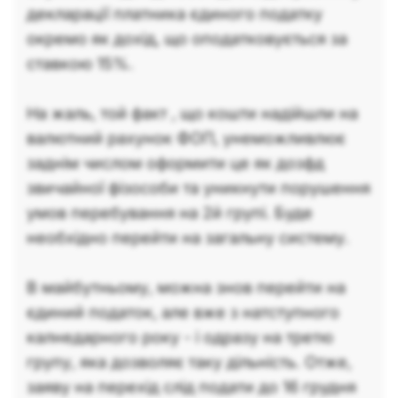
декларації платника єдиного податку
окремо як дохід, що оподатковується за
ставкою 15%.
На жаль, той факт , що кошти надійшли на
валютний рахунок ФОП, унеможливлює
заднім числом оформити це як дозфд
звичайної фізособи та уникнути порушення
умов перебування на 2й групі. Буде
необхідно перейти на загальну систему.
В майбутньому, можна знов перейти на
єдиний податок, але вже з натступного
калнедарного року - і одразу на третю
групу, яка дозволяє таку дільність. Отже,
заяву на перехід слід подати до 16 грудня