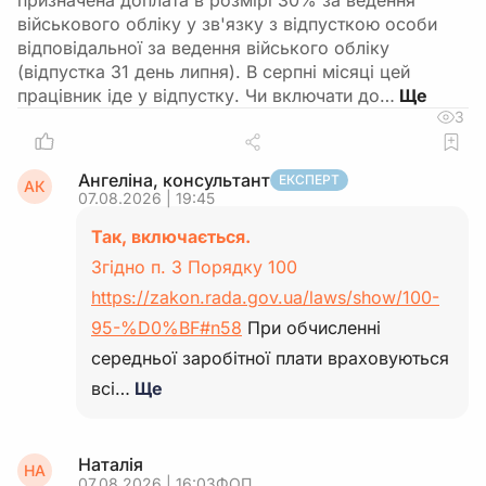
призначена доплата в розмірі 30% за ведення
військового обліку у зв'язку з відпусткою особи
відповідальної за ведення війського обліку
(відпустка 31 день липня). В серпні місяці цей
працівник іде у відпустку. Чи включати до…
3
Ангеліна, консультант
ЕКСПЕРТ
АК
07.08.2026 | 19:45
Так, включається.
Згідно п. 3 Порядку 100
https://zakon.rada.gov.ua/laws/show/100-
95-%D0%BF#n58
При обчисленні
середньої заробітної плати враховуються
всі…
Ще
Наталія
НА
07.08.2026 | 16:03
ФОП