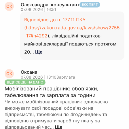
Олександра, консультант
ЕКСПЕРТ
ОК
07.08.2026 | 16:51
Відповідно до п. 177.11 ПКУ
(
https://zakon.rada.gov.ua/laws/show/2755
-17#n4292
), ліквідаційні податкові
майнові декларації подаються протягом
20…
Ще
Оксана
ОК
07.08.2026 | 13:10
Зарплата
ВІДПОВІДЬ НАДАНО
Мобілізований працівник: обов'язки,
табелювання та зарплата за години
Чи може мобілізований працівник одночасно
виконувати свої посадові обов'язки на
підприємстві, табелюючи по 4години/день та
відповідно отримувати заробітну плату за
відпрацьований час…