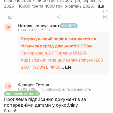
серпень 2025 - 16000 грн та 4000 грн, вересень
2025 - 16000 грн та 4000 грн, жовтень 2025…
3
Наталя, консультант
ЕКСПЕРТ
НК
07.08.2026 | 22:37
Розрахунковий період визначається
тільки за період діяльності ФОПом.
За нормою п.26 Порядку №1266
https://zakon.rada.gov.ua/laws/show/1266-
2001-%D0%BF#n69
…
Ще
Федорів Тетяна
ТФ
07.08.2026 | 16:58
Бухоблік та фінзвітність
ВІДПОВІДЬ НАДАНО
Проблема підписання документів за
попередніми датами у бухобліку
Вітаю!