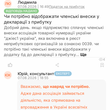
Людмила
ЛЮ
07.08.2026 | 16:49
Податок на прибуток
ВІДПОВІДЬ НАДАНО
Чи потрібно відображати членські внески у
декларації з прибутку
Добрий день. якщо підприємство сплачує членські
внески асоціація товарної нумерації україни
"джіес1 україна", яка включена в реєст
неприбуткових організаціїй за ознакою 0039. чи
потрібно такі членські внески відображати у
додатку бд до декларації з прибутку…
4
Юрій, консультант
ЕКСПЕРТ
ЮК
07.08.2026 | 18:55
Вважаємо,
що навряд чи потрібно.
Адже дана асоціація займається
діяльністю, яка спрямована на
впровадження в Україні всесвітніх