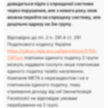
доведеться підти з спрощеної системи
через порушення, але з нового року знов
можна перейти на спрощену систему, але
доцільно одразу на 3ю групу.
Відповідно до пп. 2 п. 291.4 ст. 291
Податкового кодексу України
https://zakon.rada.gov.ua/laws/show/2755-
17#Text
платники єдиного податку 2 групи
можуть надавати послуги лише платникам
єдиного податку та/або населенню.
Компанія META є нерезидентом і не є
платником єдиного податку, тому
отримання доходу від неї (монетизація
Facebook) не відповідає умовам
перебування на 2 групі.