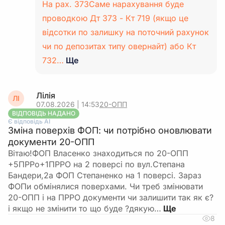
На рах. 373Саме нарахування буде
проводкою Дт 373 - Кт 719 (якщо це
відсотки по залишку на поточний рахунок
чи по депозитах типу овернайт) або Кт
732…
Ще
Лілія
ЛІ
07.08.2026 | 14:53
20-ОПП
ВІДПОВІДЬ НАДАНО
Є відповідь АІ
Зміна поверхів ФОП: чи потрібно оновлювати
документи 20-ОПП
Вітаю!ФОП Власенко знаходиться по 20-ОПП
+5ПРРо+1ПРРО на 2 поверсі по вул.Степана
Бандери,2а ФОП Степаненко на 1 поверсі. Зараз
ФОПи обмінялися поверхами. Чи треб змінювати
20-ОПП і на ПРРО документи чи залишити так як є?
і якщо не змінити то що буде ?дякую…
8