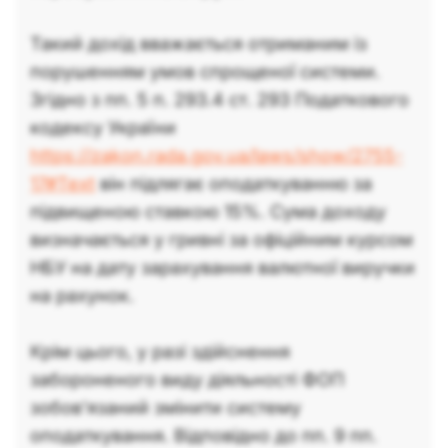
Такий дохід вважається отриманим із
порушенням умов спрощеної системи.
Згідно з пп. 5 п. 293.4 ст. 293 Податкового
кодексу України
https://zakon.rada.gov.ua/laws/show/2755-
17#Text
він підлягає оподаткуванню за
підвищеною ставкою 15%. Сума доходу
визначається у гривні за офіційним курсом
НБУ на дату зарахування валютної виручки
на рахунок.
Крім цього, у разі здійснення
забороненого виду діяльності ФОП
зобов’язаний змінити систему
оподаткування. Відповідно до пп. 9 пп.