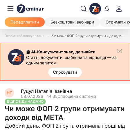
Передплатити
Безкоштовні вебінари
Отримати к
Особистий консультант
Чи може ФОП 2 групи отримувати доходи від МЕТА
🤖 АІ-Консультант знає, де знайти
Статті, документи, шаблони та відповіді — за
одним запитом.
Спробувати
Гуцул Наталія Іванівна
НГ
08.07.2026 | 14:35
Спрощена система
ВІДПОВІДЬ НАДАНО
Чи може ФОП 2 групи отримувати
доходи від МЕТА
Добрий день. ФОП 2 група отримала гроші від