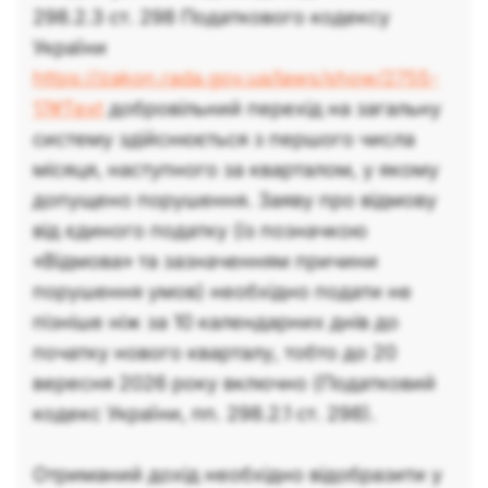
298.2.3 ст. 298 Податкового кодексу
України
https://zakon.rada.gov.ua/laws/show/2755-
17#Text
добровільний перехід на загальну
систему здійснюється з першого числа
місяця, наступного за кварталом, у якому
допущено порушення. Заяву про відмову
від єдиного податку (із позначкою
«Відмова» та зазначенням причини
порушення умов) необхідно подати не
пізніше ніж за 10 календарних днів до
початку нового кварталу, тобто до 20
вересня 2026 року включно (Податковий
кодекс України, пп. 298.2.1 ст. 298).
Отриманий дохід необхідно відобразити у