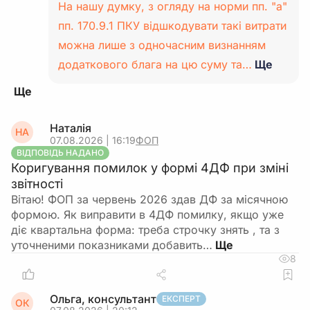
На нашу думку, з огляду на норми пп. "а"
пп. 170.9.1 ПКУ відшкодувати такі витрати
можна лише з одночасним визнанням
додаткового блага на цю суму та…
Ще
Наталія
НА
07.08.2026 | 16:19
ФОП
ВІДПОВІДЬ НАДАНО
Коригування помилок у формі 4ДФ при зміні
звітності
Вітаю! ФОП за червень 2026 здав ДФ за місячною
формою. Як виправити в 4ДФ помилку, якщо уже
діє квартальна форма: треба строчку знять , та з
уточненими показниками добавить…
8
Ольга, консультант
ЕКСПЕРТ
ОК