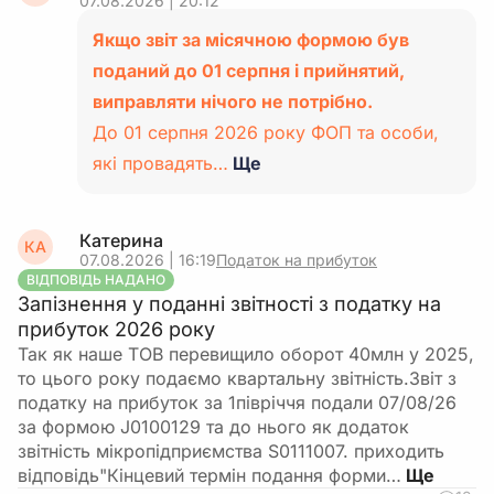
07.08.2026 | 20:12
Якщо звіт за місячною формою був
поданий до 01 серпня і прийнятий,
виправляти нічого не потрібно.
До 01 серпня 2026 року ФОП та особи,
які провадять…
Ще
Катерина
КА
07.08.2026 | 16:19
Податок на прибуток
ВІДПОВІДЬ НАДАНО
Запізнення у поданні звітності з податку на
прибуток 2026 року
Так як наше ТОВ перевищило оборот 40млн у 2025,
то цього року подаємо квартальну звітність.Звіт з
податку на прибуток за 1півріччя подали 07/08/26
за формою J0100129 та до нього як додаток
звітність мікропідприємства S0111007. приходить
відповідь"Кінцевий термін подання форми…