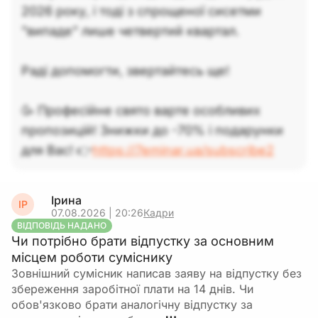
2026 року, і тоді з спрощеної сисетми
"випаде" лише четвертий квартал.
Раді допомогти, звертайтесь ще!
🥳 Професійне свято варте особливих
пропозицій! Знижки до -70% і подарунки
для Вас! 👉
https://7eminar.ua/subscribe2
Ірина
ІР
07.08.2026 | 20:26
Кадри
ВІДПОВІДЬ НАДАНО
Чи потрібно брати відпустку за основним
місцем роботи суміснику
Зовнішний сумісник написав заяву на відпустку без
збереження заробітної плати на 14 днів. Чи
обов'язково брати аналогічну відпустку за