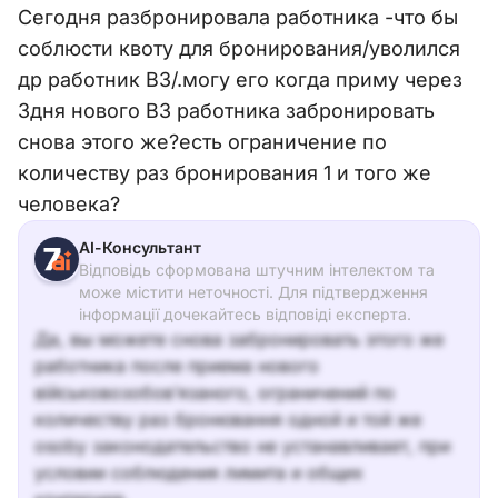
Сегодня разбронировала работника -что бы
соблюсти квоту для бронирования/уволился
др работник ВЗ/.могу его когда приму через
3дня нового ВЗ работника забронировать
снова этого же?есть ограничение по
количеству раз бронирования 1 и того же
человека?
АІ-Консультант
Відповідь сформована штучним інтелектом та
може містити неточності. Для підтвердження
інформації дочекайтесь відповіді експерта.
Да, вы можете снова забронировать этого же
работника после приема нового
військовозобов’язаного, ограничений по
количеству раз бронювання одной и той же
osoby законодательство не устанавливает, при
условии соблюдения лимита и общих