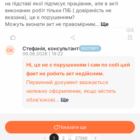
на підставі якої підписує працівник, але в акті
виконаних робіт тільки ПІБ ( довіреність не
вказана), це є порушенням?
Можуть визнати акт не правомірним…
5
Стефанія, консультант
ЕКСПЕРТ
СК
06.08.2026 | 19:22
Ні, це не є порушенням і сам по собі цей
факт не робить акт недійсним.
Первинний документ вважається
належно оформленим, якщо містить
обов’язкові…
Ще
Показати ще
…
1
2
27360