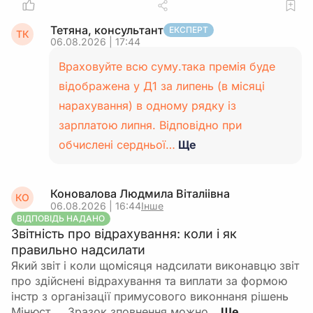
Тетяна, консультант
ЕКСПЕРТ
ТК
06.08.2026 | 17:44
Враховуйте всю суму.така премія буде
відображена у Д1 за липень (в місяці
нарахування) в одному рядку із
зарплатою липня. Відповідно при
обчислені сердньої…
Ще
Коновалова Людмила Віталіівна
КО
06.08.2026 | 16:44
Інше
ВІДПОВІДЬ НАДАНО
Звітність про відрахування: коли і як
правильно надсилати
Який звіт і коли щомісяця надсилати виконавцю звіт
про здійснені відрахування та виплати за формою
інстр з організації примусового виконнаня рішень
Мінюст ,,, Зразок зповнення можно…