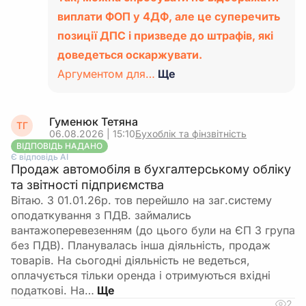
виплати ФОП у 4ДФ, але це суперечить
позиції ДПС і призведе до штрафів, які
доведеться оскаржувати.
Аргументом для…
Ще
Гуменюк Тетяна
ТГ
06.08.2026 | 15:10
Бухоблік та фінзвітність
ВІДПОВІДЬ НАДАНО
Є відповідь АІ
Продаж автомобіля в бухгалтерському обліку
та звітності підприємства
Вітаю. З 01.01.26р. тов перейшло на заг.систему
оподаткування з ПДВ. займались
вантажоперевезенням (до цього були на ЄП 3 група
без ПДВ). Планувалась інша діяльність, продаж
товарів. На сьогодні діяльність не ведеться,
оплачується тільки оренда і отримуються вхідні
податкові. На…
2