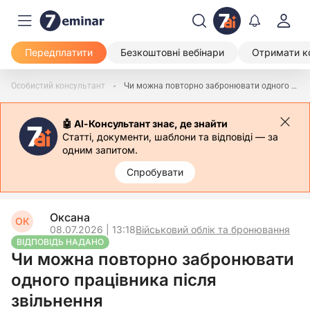
Передплатити
Безкоштовні вебінари
Отримати к
Особистий консультант
Чи можна повторно забронювати одного працівника після звільнення
🤖 АІ-Консультант знає, де знайти
Статті, документи, шаблони та відповіді — за
одним запитом.
Спробувати
Оксана
ОК
08.07.2026 | 13:18
Військовий облік та бронювання
ВІДПОВІДЬ НАДАНО
Чи можна повторно забронювати
одного працівника після
звільнення