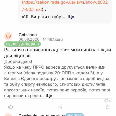
(
https://zakon.rada.gov.ua/laws/show/z002
7-00#Text
) :
«19. Витрати на збут…
Ще
Світлана
СВ
06.08.2026 | 14:48
Акциз
ВІДПОВІДЬ НАДАНО
Різниця в написанні адреси: можливі наслідки
для ліцензії
Добрий день!
Якщо на чеку ПРРО адреса друкується великими
літерами (після подання 20-ОПП з кодом 3), а у
Витязі з Єдиного реєстру ліцензіатів з виробництва
та обігу спирту етилового, спиртових дистилянтів,
алкогольних напоїв, тютюнових виробів, тютюнової
сировини та рідин…
4
Стефанія, консультант
ЕКСПЕРТ