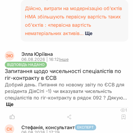
Дійсно, витрати на модернізацію об’єктів
НМА збільшують первісну вартість таких
об’єктів : «первісна вартість
нематеріальних активів…
Ще
Элла Юріївна
ЭЮ
06.08.2026 | 16:12
Інше
ВІДПОВІДЬ НАДАНО
Запитання щодо чисельності спеціалістів по
гіг-контракту в ЄСВ
Добрий день. Питання по новому звіту по ЄСВ для
резідента ДіяСіті -1) чи вказувати чисельність
спеціалістів по гіг-контракту в рядок 092 ? Дякую…
1
Стефанія, консультант
ЕКСПЕРТ
СК
06.08.2026 | 17:29