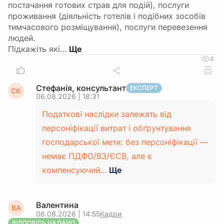
постачання готових страв для подій), послуги
проживання (діяльність готелів і подібних зособів
тимчасового розміщування), послуги перевезення
людей.
Підкажіть які…
4
Стефанія, консультант
ЕКСПЕРТ
СК
06.08.2026 | 18:31
Податкові наслідки залежать від
персоніфікації витрат і обґрунтування
господарської мети: без персоніфікації —
немає ПДФО/ВЗ/ЄСВ, але є
компенсуючий…
Ще
Валентина
ВА
06.08.2026 | 14:55
Кадри
ВІДПОВІДЬ НАДАНО