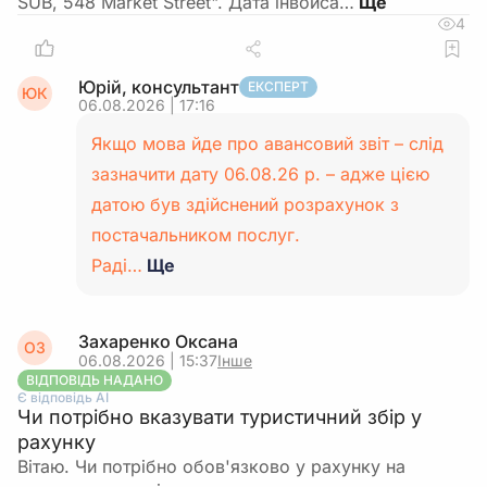
SUB, 548 Market Street". Дата інвойса…
4
Юрій, консультант
ЕКСПЕРТ
ЮК
06.08.2026 | 17:16
Якщо мова йде про авансовий звіт – слід
зазначити дату 06.08.26 р. – адже цією
датою був здійснений розрахунок з
постачальником послуг.
Раді…
Ще
Захаренко Оксана
ОЗ
06.08.2026 | 15:37
Інше
ВІДПОВІДЬ НАДАНО
Є відповідь АІ
Чи потрібно вказувати туристичний збір у
рахунку
Вітаю. Чи потрібно обов'язково у рахунку на