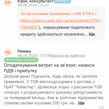
Юрій, консультант
ЕКСПЕРТ
ЮК
06.08.2026 | 12:07
За загальними правилами п.198.3 ПКУ (
https://zakon.rada.gov.ua/laws/show/2755-
17#n4931
), «нарахування податкового
кредиту здійснюється незалежно…
Ще
Римма
РИ
06.08.2026 | 07:34
Податок на прибуток
ВІДПОВІДЬ НАДАНО
Оподаткування витрат на зв'язок: нюанси
ПДВ і прибутку
Добрий день! Підкажіть, будь ласка, як зробити
правильно. У ТОВ-високодохідника є договір з
ПрАТ "Київстар". Щомісяця згідно з рахунком ТОВ
сплачує з розрахункового рахунку заборгованість
за попередній місяць. Але ж робітник підприємства
сплатив своїми коштами 200 грн. на…
5