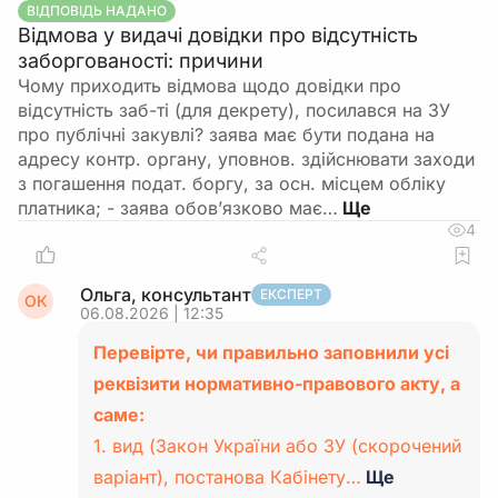
ВІДПОВІДЬ НАДАНО
Відмова у видачі довідки про відсутність
заборгованості: причини
Чому приходить відмова щодо довідки про
відсутність заб-ті (для декрету), посилався на ЗУ
про публічні закувлі? заява має бути подана на
адресу контр. органу, уповнов. здійснювати заходи
з погашення подат. боргу, за осн. місцем обліку
платника; - заява обов’язково має…
4
Ольга, консультант
ЕКСПЕРТ
ОК
06.08.2026 | 12:35
Перевірте, чи правильно заповнили усі
реквізити нормативно-правового акту, а
саме:
1. вид (Закон України або ЗУ (скорочений
варіант), постанова Кабінету…
Ще