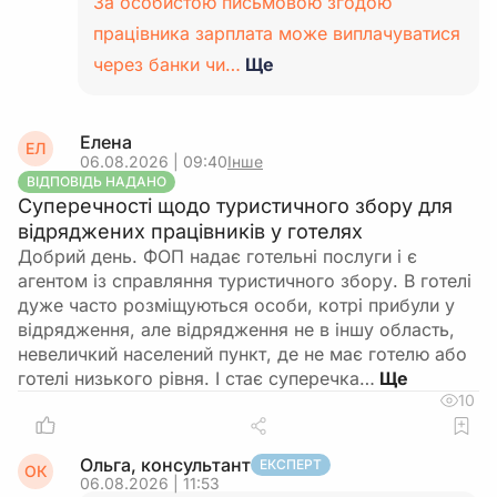
За особистою письмовою згодою
працівника зарплата може виплачуватися
через банки чи…
Ще
Елена
ЕЛ
06.08.2026 | 09:40
Інше
ВІДПОВІДЬ НАДАНО
Суперечності щодо туристичного збору для
відряджених працівників у готелях
Добрий день. ФОП надає готельні послуги і є
агентом із справляння туристичного збору. В готелі
дуже часто розміщуються особи, котрі прибули у
відрядження, але відрядження не в іншу область,
невеличкий населений пункт, де не має готелю або
готелі низького рівня. І стає суперечка…
10
Ольга, консультант
ЕКСПЕРТ
ОК
06.08.2026 | 11:53