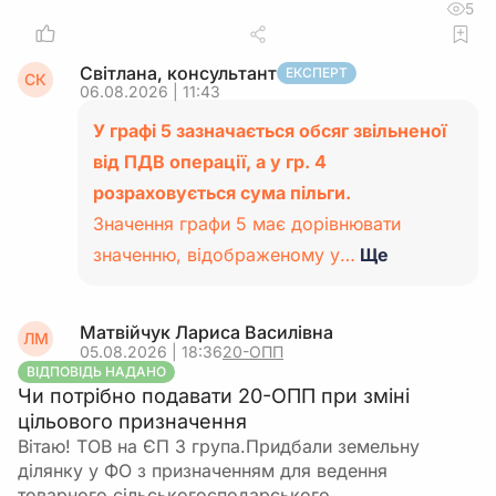
5
Світлана, консультант
ЕКСПЕРТ
СК
06.08.2026 | 11:43
У графі 5 зазначається обсяг звільненої
від ПДВ операції, а у гр. 4
розраховується сума пільги.
Значення графи 5 має дорівнювати
значенню, відображеному у…
Ще
Матвійчук Лариса Василівна
ЛМ
05.08.2026 | 18:36
20-ОПП
ВІДПОВІДЬ НАДАНО
Чи потрібно подавати 20-ОПП при зміні
цільового призначення
Вітаю! ТОВ на ЄП 3 група.Придбали земельну
ділянку у ФО з призначенням для ведення
товарного сільськогосподарського