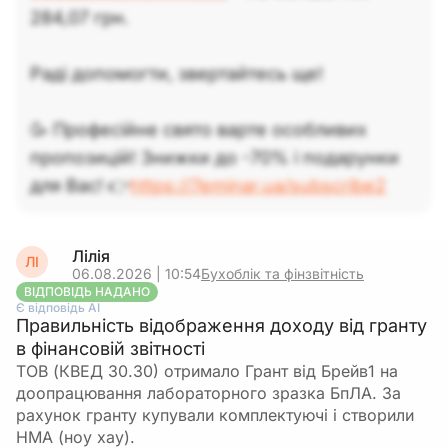
284,07 грн.
Раді допомогти, звертайтесь ще!
🥳 Професійне свято варте особливих
пропозицій! Знижки до -70% і подарунки
для Вас! 👉
https://7eminar.ua/subscribe2
Лілія
ЛІ
06.08.2026 | 10:54
Бухоблік та фінзвітність
ВІДПОВІДЬ НАДАНО
Є відповідь АІ
Правильність відображення доходу від гранту
в фінансовій звітності
ТОВ (КВЕД 30.30) отримало Грант від Брейв1 на
доопрацювання лабораторного зразка БпЛА. За
рахунок гранту купували комплектуючі і створили
НМА (ноу хау).