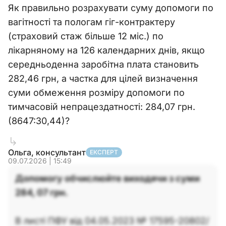
Як правильно розрахувати суму допомоги по
вагітності та пологам гіг-контрактеру
(страховий стаж більше 12 міс.) по
лікарняному на 126 календарних днів, якщо
середньоденна заробітна плата становить
282,46 грн, а частка для цілей визначення
суми обмеження розміру допомоги по
тимчасовій непрацездатності: 284,07 грн.
(8647:30,44)?
Ольга, консультант
ЕКСПЕРТ
09.07.2026 | 15:49
Допомогу обчислюйте виходячи з суми
284, 07 грн.
В листі ПФУ від 04.05.2023 № 17595-20802/