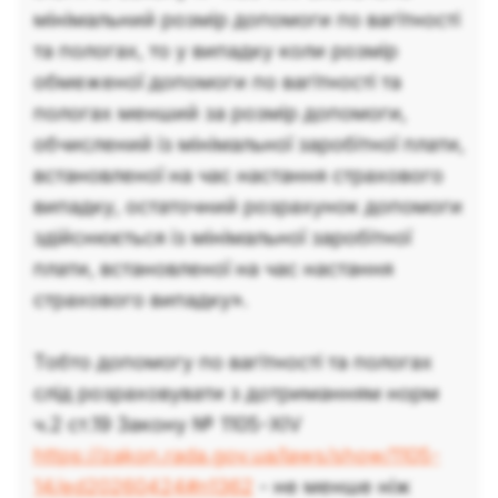
мінімальний розмір допомоги по вагітності
та пологах, то у випадку коли розмір
обмеженої допомоги по вагітності та
пологах менший за розмір допомоги,
обчислений із мінімальної заробітної плати,
встановленої на час настання страхового
випадку, остаточний розрахунок допомоги
здійснюється із мінімальної заробітної
плати, встановленої на час настання
страхового випадку».
Тобто допомогу по вагітності та пологах
слід розраховувати з дотриманням норм
ч.2 ст.19 Закону № 1105-XIV
https://zakon.rada.gov.ua/laws/show/1105-
14/ed20260424#n1362
- не менше ніж