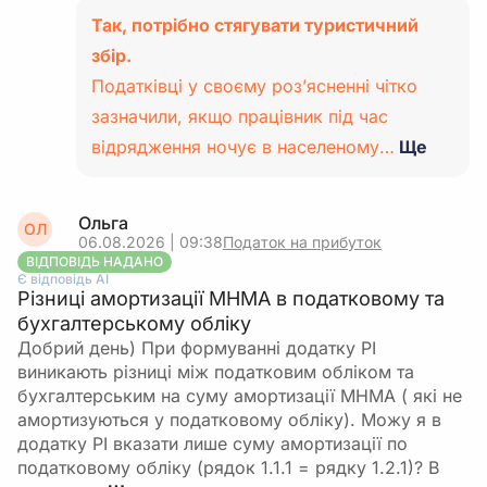
Так, потрібно стягувати туристичний
збір.
Податківці у своєму роз’ясненні чітко
зазначили, якщо працівник під час
відрядження ночує в населеному…
Ще
Ольга
ОЛ
06.08.2026 | 09:38
Податок на прибуток
ВІДПОВІДЬ НАДАНО
Є відповідь АІ
Різниці амортизації МНМА в податковому та
бухгалтерському обліку
Добрий день) При формуванні додатку РІ
виникають різниці між податковим обліком та
бухгалтерським на суму амортизації МНМА ( які не
амортизуються у податковому обліку). Можу я в
додатку РІ вказати лише суму амортизації по
податковому обліку (рядок 1.1.1 = рядку 1.2.1)? В