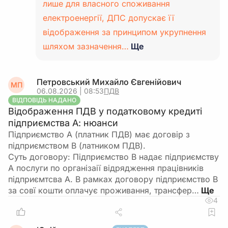
лише для власного споживання
електроенергії, ДПС допускає її
відображення за принципом укрупнення
шляхом зазначення…
Ще
Петровський Михайло Євгенійович
МП
06.08.2026 | 08:53
ПДВ
ВІДПОВІДЬ НАДАНО
Відображення ПДВ у податковому кредиті
підприємства А: нюанси
Підприємство А (платник ПДВ) має договір з
підприємством В (латником ПДВ).
Суть договору: Підприємство В надає підприємству
А послуги по організаії відрядження працівників
підприємтсва А. В рамках договору підприємство В
за совї кошти оплачує проживання, трансфер…
4