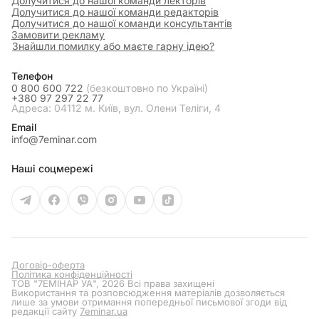
Долучитися до нашої команди лекторів
Долучитися до нашої команди редакторів
Долучитися до нашої команди консультантів
Замовити рекламу
Знайшли помилку або маєте гарну ідею?
Телефон
0 800 600 722
(безкоштовно по Україні)
+380 97 297 22 77
Адреса: 04112 м. Київ, вул. Олени Теліги, 4
Email
info@7eminar.com
Наші соцмережі
Договір-оферта
Політика конфіденційності
ТОВ "7ЕМІНАР УА", 2026 Всі права захищені
Використання та розповсюдження матеріалів дозволяється
лише за умови отримання попередньої письмової згоди від
редакції сайту
7eminar.ua