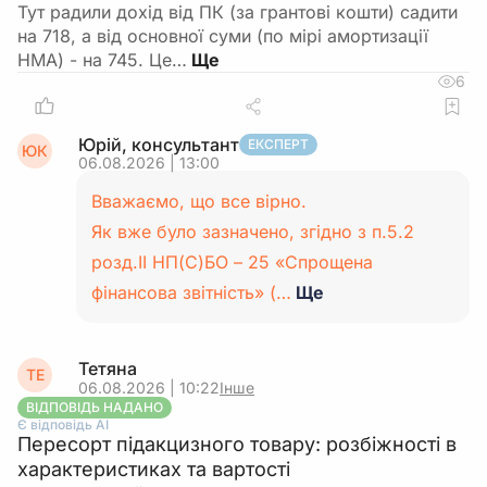
Тут радили дохід від ПК (за грантові кошти) садити
на 718, а від основної суми (по мірі амортизації
НМА) - на 745. Це…
6
Юрій, консультант
ЕКСПЕРТ
ЮК
06.08.2026 | 13:00
Вважаємо, що все вірно.
Як вже було зазначено, згідно з п.5.2
розд.ІІ НП(С)БО – 25 «Спрощена
фінансова звітність» (…
Ще
Тетяна
ТЕ
06.08.2026 | 10:22
Інше
ВІДПОВІДЬ НАДАНО
Є відповідь АІ
Пересорт підакцизного товару: розбіжності в
характеристиках та вартості