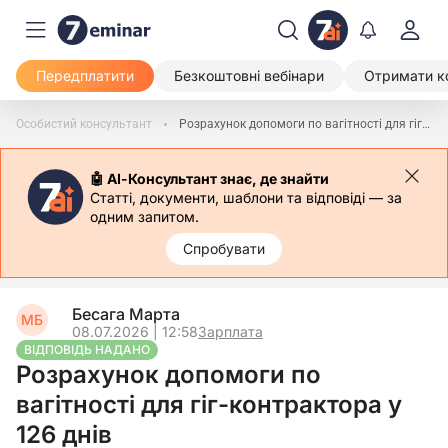
Передплатити
Безкоштовні вебінари
Отримати к
Особистий консультант
Розрахунок допомоги по вагітності для гіг-контрактора у 126 днів
🤖 АІ-Консультант знає, де знайти
Статті, документи, шаблони та відповіді — за
одним запитом.
Спробувати
Бесага Марта
МБ
08.07.2026 | 12:58
Зарплата
ВІДПОВІДЬ НАДАНО
Розрахунок допомоги по
вагітності для гіг-контрактора у
126 днів