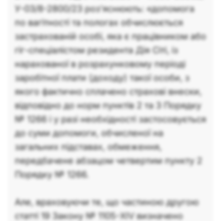
У-03/8-2800/23 роз’яснюють: «допомога
по вагітності та пологах обчислюється
застрахованій особі, яка є працівником або
гіг-спеціалістом резидента Дія Сіті, із
нарахованої в розрахунковому періоді
заробітної плати (доходу) такої особи, з
якого фактично сплачено страхові внески,
відповідно до норм пунктів 2 та 3 Порядку
№ 1266 і у разі необхідності застосовується
до суми допомоги, обчисленої на
загальних підставах, обмеження,
передбачене абзацом четвертим пункту 2
Порядку № 1266.
Але, враховуючи те, що частиною другою
статті 19 Закону № 1105-XIV визначено