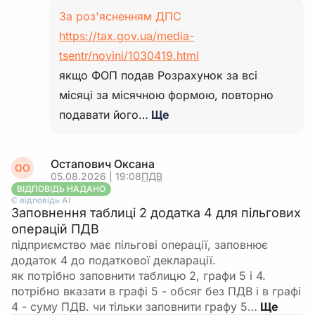
За роз'ясненням ДПС
https://tax.gov.ua/media-
tsentr/novini/1030419.html
якщо ФОП подав Розрахунок за всі
місяці за місячною формою, повторно
подавати його…
Ще
Остапович Оксана
ОО
05.08.2026 | 19:08
ПДВ
ВІДПОВІДЬ НАДАНО
Є відповідь АІ
Заповнення таблиці 2 додатка 4 для пільгових
операцій ПДВ
підприємство має пільгові операції, заповнює
додаток 4 до податкової декларації.
як потрібно заповнити таблицю 2, графи 5 і 4.
потрібно вказати в графі 5 - обсяг без ПДВ і в графі
4 - суму ПДВ. чи тільки заповнити графу 5…