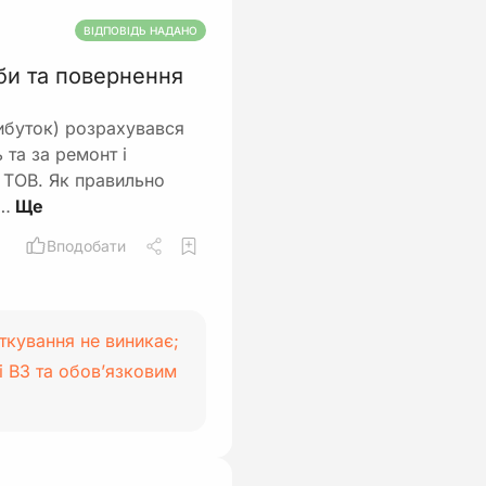
ВІДПОВІДЬ НАДАНО
би та повернення
ибуток) розрахувався
та за ремонт і
у ТОВ. Як правильно
т…
Вподобати
ткування не виникає;
 ВЗ та обов’язковим