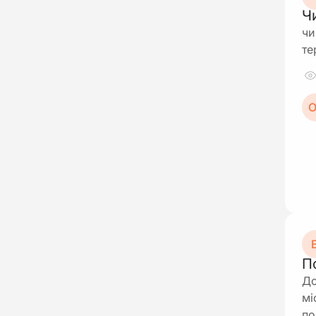
Ч
чи
те
О
В
П
До
мі
по