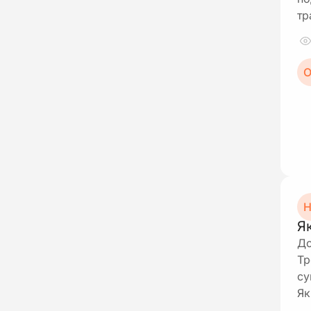
тр
О
Н
Я
До
Тр
су
Як