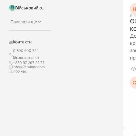
Військовий облік, бронювання
Н
Є в
О
Показати ще
к
До
Контакти
ко
за
0 800 600 722
пр
(безкоштовно)
+380 97 297 22 77
info@7eminar.com
Про нас
С