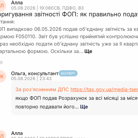
Алла
Л
05.08.2026 | 19:08
ЄСВ, ПДФО, ВЗ
оригування звітності ФОП: як правильно пода
тання:
П випадково 06.05.2026 подав об’єднану звітність за к
рмою F050110. Звіт був успішно прийнятий контролююч
раз необхідно подати об’єднану звітність уже за ІІ ква
артальною формою. Оскільки за…
9
Ольга, консультант
ЕКСПЕРТ
К
05.08.2026 | 23:43
За роз'ясненням ДПС
https://tax.gov.ua/media-tse
якщо ФОП подав Розрахунок за всі місяці за мі
повторно подавати його…
Ще
Алла
Л