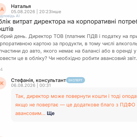
Наталья
А
05.08.2026 | 20:23
Інше
ідповідь АІ
блік витрат директора на корпоративні потре
оштів
брий день. Директор ТОВ (платник ПДВ і податку на пр
рпоративною картою за продукти, в тому числі алкоголь 
пчастини до авто, якого немає на балансі або в оренді 
овести це в обліку? Чи необхідно робити авансовий зві
4
Стефанія, консультант
ЕКСПЕРТ
К
06.08.2026 | 00:31
Так, директор може повернути кошти і тоді опода
якщо не повертає — це додаткове благо з ПДФО і
авансовим…
Ще