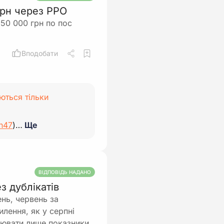
грн через РРО
50 000 грн по пос
Вподобати
ються тільки
#n47
)…
Ще
ВІДПОВІДЬ НАДАНО
з дублікатів
нь, червень за
лення, як у серпні
нювати лише показники