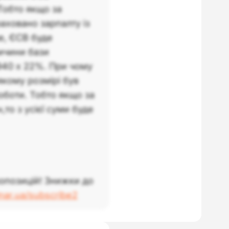
 Тобто якщо за
аховано зарпалту із
е, ЄСВ буде
ичини бази
940 х 22%. При чому
якому розмірі був
боти. Тобто якщо за
то з усієї суми буде
опозицій! Знижки до
inar.ua/subscribe2