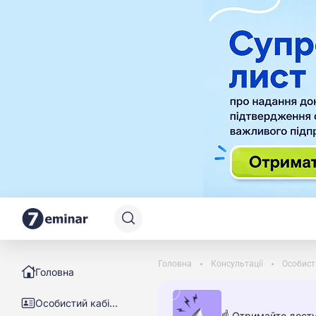
Головна
Консультації
Особист
Головна
Особистий кабінет
☝️ Отримайте досту