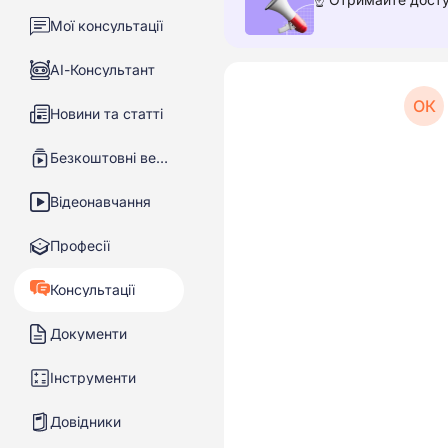
Мої консультації
АІ-Консультант
ОК
Новини та статті
Безкоштовні вебінари
Відеонавчання
Професії
Консультації
Документи
Інструменти
Довідники