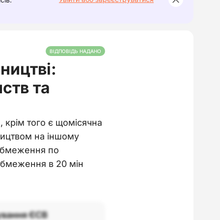
ВІДПОВІДЬ НАДАНО
ництві:
ств та
, крім того є щомісячна
ництвом на іншому
 обмеження по
обмеження в 20 мін
ування ЄСВ