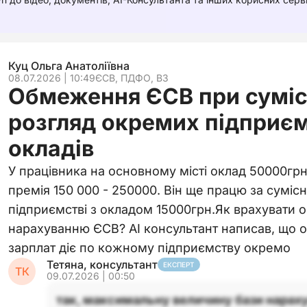
Куц Ольга Анатоліївна
08.07.2026 | 10:49
ЄСВ, ПДФО, ВЗ
Обмеження ЄСВ при суміс
розгляд окремих підприєм
окладів
У працівника на основному місті оклад 50000грн
премія 150 000 - 250000. Він ще працю за суміс
підприємстві з окладом 15000грн.Як врахувати
нарахуванню ЄСВ? АІ консультант написав, що 
зарплат діє по кожному підприємству окремо
Тетяна, консультант
ЕКСПЕРТ
ТК
09.07.2026 | 00:50
так, максимальну величину бази нарах