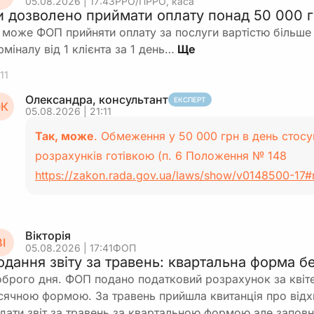
05.08.2026 | 17:43
РРО/ПРРО, каса
и дозволено приймати оплату понад 50 000 
 може ФОП прийняти оплату за послуги вартістю більше 
рміналу від 1 клієнта за 1 день…
11
Олександра, консультант
ЕКСПЕРТ
К
05.08.2026 | 21:11
Так, може
. Обмеження у 50 000 грн в день стосу
розрахунків готівкою (п. 6 Положення № 148
https://zakon.rada.gov.ua/laws/show/v0148500-17
Вікторія
І
05.08.2026 | 17:41
ФОП
одання звіту за травень: квартальна форма бе
брого дня. ФОП подано податковий розрахунок за квіте
сячною формою. За травень прийшла квитанція про відхи
дати звіт за травень за квартальною формою але запов