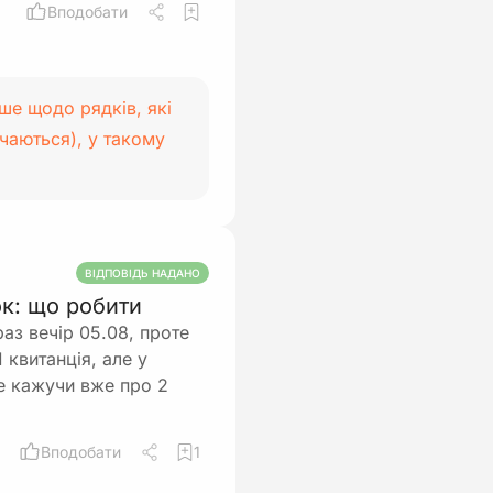
Вподобати
ше щодо рядків, які
чаються), у такому
ВІДПОВІДЬ НАДАНО
к: що робити
аз вечір 05.08, проте
 квитанція, але у
 не кажучи вже про 2
Вподобати
1