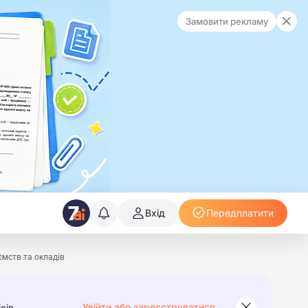
Замовити рекламу
Вхід
Передплатити
ємств та окладів
Увійти або зареєструватися
сів.