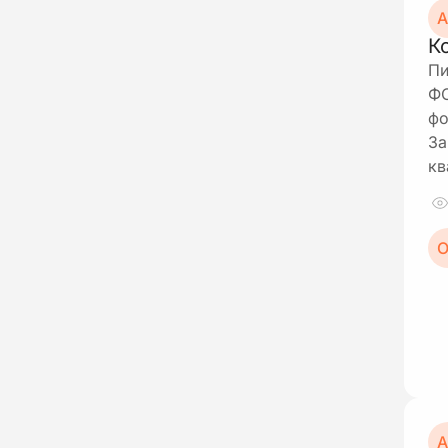
А
К
Пи
ФО
фо
За
кв
О
А