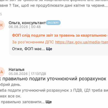
авня ? Так, щоб не продублювати дані квітня та червня…
5
Ольга, консультант
ЕКСПЕРТ
К
06.08.2026 | 00:48
ФОП слід подати звіт за травень за квартально
За роз'ясненням ДПС
https://tax.gov.ua/media-tse
Отже, ФОП має…
Ще
Наталья
А
05.08.2026 | 17:13
ПДВ
к правильно подати уточнюючий розрахунок
брий день.
еба подати уточнюючий розрахунок з ПДВ, (Д1 треба вип
мах все ок.
 правильно заповнити…