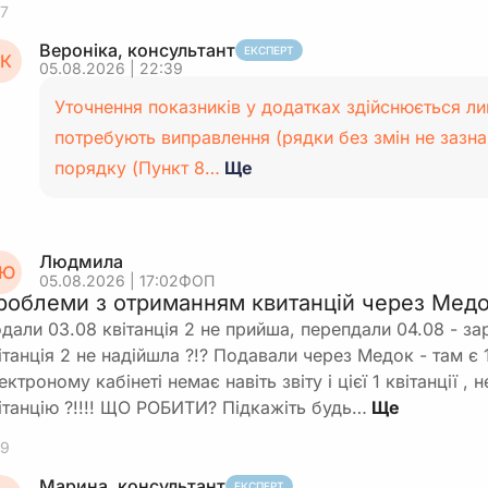
7
Вероніка, консультант
ЕКСПЕРТ
К
05.08.2026 | 22:39
Уточнення показників у додатках здійснюється ли
потребують виправлення (рядки без змін не зазна
порядку (Пункт 8…
Ще
Людмила
Ю
05.08.2026 | 17:02
ФОП
роблеми з отриманням квитанцій через Медо
дали 03.08 квітанція 2 не прийша, перепдали 04.08 - зар
ітанція 2 не надійшла ?!? Подавали через Медок - там є 1
ектроному кабінеті немає навіть звіту і цієї 1 квітанції ,
ітанцію ?!!!! ЩО РОБИТИ? Підкажіть будь…
9
Марина, консультант
ЕКСПЕРТ