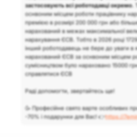
застосовують всі роботодавці окремо
.
оснвоним місцем роботи працівнику нар
премією в розмірі 200 000 грн або більш
нарахований в межах максимальної вел
нарахування ЄСВ. Тобто в 2026 році 172
інший роботодавець не бере до уваги в 
нарахований ЄСВ за оснвоним місцем ро
сумісництвом було нараховано 15000 грн,
справлятися ЄСВ
Раді допомогти, звертайтесь ще!
🥳 Професійне свято варте особливих пр
-70% і подарунки для Вас! 👉
https://7em