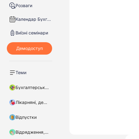
Розваги
Календар Бухгалтера
Виїзні семінари
Теми
Бухгалтерський облік
Лікарняні, декретні
Відпустки
Відрядження, підзвітні кошти