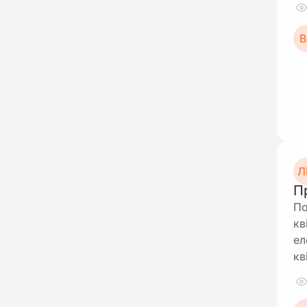
В
Л
П
По
кв
ел
кв