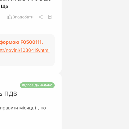
Вподобати
ю формою F0500111.
ntr/novini/1030419.html
ВІДПОВІДЬ НАДАНО
 з ПДВ
равити місяць) , по