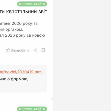
ВІДПОВІДЬ НАДАНО
ти квартальний звіт
вітень 2026 року за
им органом.
ртал 2026 року за новою
Вподобати
ntr/novini/1030419.html
сячною формою,
ВІДПОВІДЬ НАДАНО