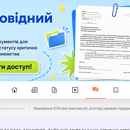
ий консультант
Обмеження ЄСВ при сумісництві: розгляд окремих підпри
п до відео, документів, AI-Консультанта та інших корисних серві