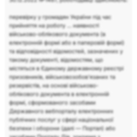
перевірку у громадян України під час
прийняття на роботу ... наявності
військово-облікового документа (в
електронній формі або в паперовій формі)
та відповідності відомостей, зазначених у
такому документі, відомостям, що
містяться в Єдиному державному реєстрі
призовників, військовозобов’язаних та
резервістів, на основі військово-
облікового документа в електронній
формі, сформованого засобами
Державного вебпорталу електронних
публічних послуг у сфері національної
безпеки і оборони (далі — Портал) або
засобами Порталу Дія, зокрема з