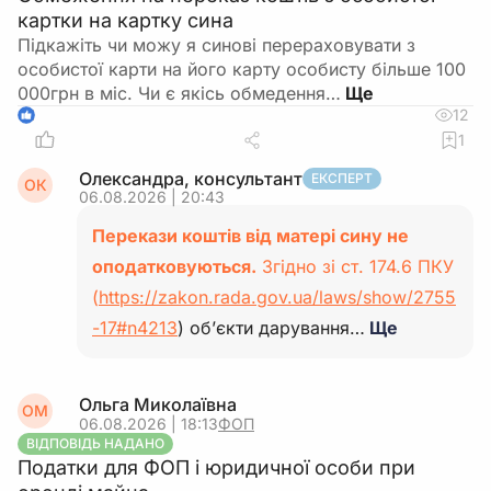
картки на картку сина
Підкажіть чи можу я синові перераховувати з
особистої карти на його карту особисту більше 100
000грн в міс. Чи є якісь обмедення…
12
1
1
Олександра, консультант
ЕКСПЕРТ
ОК
06.08.2026 | 20:43
Перекази коштів від матері сину не
оподатковуються.
Згідно зі ст. 174.6 ПКУ
(
https://zakon.rada.gov.ua/laws/show/2755
-17#n4213
) об’єкти дарування…
Ще
Ольга Миколаївна
ОМ
06.08.2026 | 18:13
ФОП
ВІДПОВІДЬ НАДАНО
Податки для ФОП і юридичної особи при