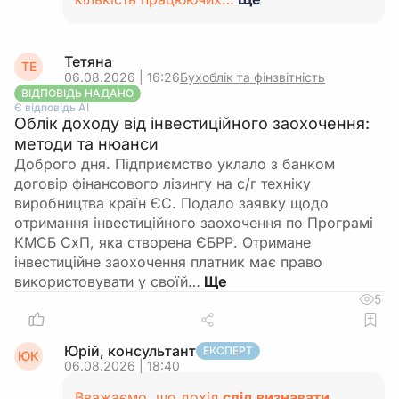
Тетяна
ТЕ
06.08.2026 | 16:26
Бухоблік та фінзвітність
ВІДПОВІДЬ НАДАНО
Є відповідь АІ
Облік доходу від інвестиційного заохочення:
методи та нюанси
Доброго дня. Підприємство уклало з банком
договір фінансового лізингу на с/г техніку
виробництва країн ЄС. Подало заявку щодо
отримання інвестиційного заохочення по Програмі
КМСБ СхП, яка створена ЄБРР. Отримане
інвестиційне заохочення платник має право
використовувати у своїй…
5
Юрій, консультант
ЕКСПЕРТ
ЮК
06.08.2026 | 18:40
Вважаємо, що дохід
слід визнавати