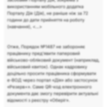
використанням мобільного додатка
Порталу Дія (Дія), не раніше ніж за 72
години до дати прийняття на роботу
(навчання), <...>
Отже, Порядок №1487 не забороняє
працівнику пред'явити паперовий
військово-обліковий документ (наприклад,
військовий квиток). Однак кадровику
доцільно просити працівника сформувати
е-ВОД через портал «Дія» або застосунок
«Резерв+». Саме QR-код електронного
документа дає змогу перевірити актуальні
відомості з реєстру «Оберіг».