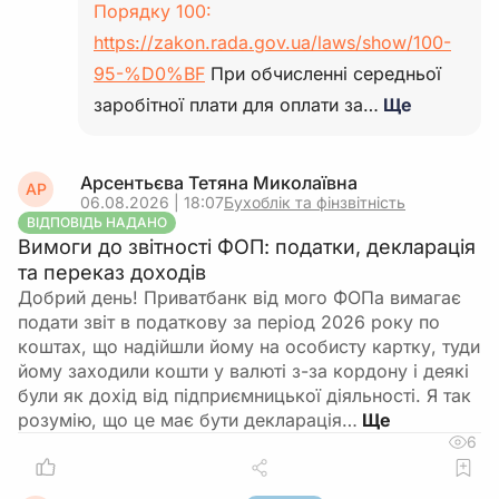
Порядку 100:
https://zakon.rada.gov.ua/laws/show/100-
95-%D0%BF
При обчисленні середньої
заробітної плати для оплати за…
Ще
Арсентьєва Тетяна Миколаївна
АР
06.08.2026 | 18:07
Бухоблік та фінзвітність
ВІДПОВІДЬ НАДАНО
Вимоги до звітності ФОП: податки, декларація
та переказ доходів
Добрий день! Приватбанк від мого ФОПа вимагає
подати звіт в податкову за період 2026 року по
коштах, що надійшли йому на особисту картку, туди
йому заходили кошти у валюті з-за кордону і деякі
були як дохід від підприємницької діяльності. Я так
розумію, що це має бути декларація…
6