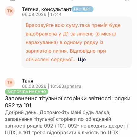
Тетяна, консультант
ЕКСПЕРТ
ТК
06.08.2026 | 17:44
Враховуйте всю суму.така премія буде
відображена у Д1 за липень (в місяці
нарахування) в одному рядку із
зарплатою липня. Відповідно при
обчислені сердньої…
Ще
Таня
ТА
06.08.2026 | 16:56
Зарплата
ВІДПОВІДЬ НАДАНО
Заповнення тітульної сторінки звітності: рядки
092 та 101
Добрий день. Допоможіть мені будь ласка,
заповнення тітульної сторінки по об'єднаній
звітності рядків 092 і 101. 092- не входять декрет і
ЦПХ, в 101 треба відобразити кількість по ЦПХ