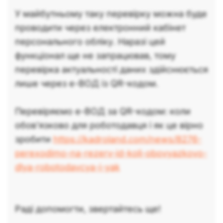
У майбутньому таку перевірку можна буде
проводити через електронний кабінет
персонального обліку. Наразі цей
функціонал ще не запрацював, тому
перевірка актуальності даних здійснюється
лише через е-ВОД із QR-кодом.
Перевіряємо е-ВОД за QR-кодом: коли
обов’язково для роботодавця і як це вірно
зробити
https://kadroland.com/news/8276-
perexodimo-na-rezerv-id-koli-obovyazkovo-
dlya-robotodavcya-i-yak
Раді допомогти, звертайтесь ще!