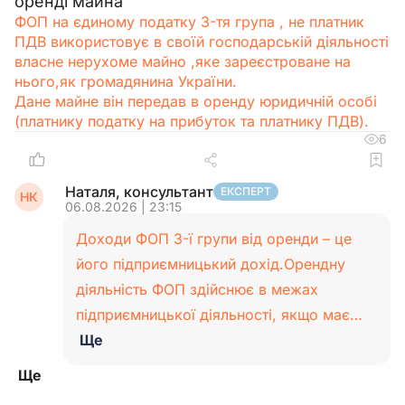
оренді майна
ФОП на єдиному податку 3-тя група , не платник
ПДВ використовує в своїй господарській діяльності
власне нерухоме майно ,яке зареєстроване на
нього,як громадянина України.
Дане майне він передав в оренду юридичній особі
(платнику податку на прибуток та платнику ПДВ).
6
Наталя, консультант
ЕКСПЕРТ
НК
06.08.2026 | 23:15
Доходи ФОП 3-ї групи від оренди – це
його підприємницький дохід.Орендну
діяльність ФОП здійснює в межах
підприємницької діяльності, якщо має…
Ще