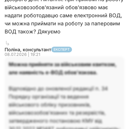
військовозобов'язаний обов'язвово має
надати роботодавцю саме електронний ВОД,
чи можна приймати на роботу за паперовим
ВОД також? Дякуємо
Поліна, консультант
ЕКСПЕРТ
08.07.2026 | 19:21
Можна прийняти за військовим квитком,
але наявність е-ВОД обов’язкова.
Відповідно до оновленої редакції п. 34
Порядку організації та ведення
військового обліку призовників,
військовозобов'язаних та резервістів,
затвердженого постановою КМУ від
30.12.2022 №1487, роботодавці здійснюють: