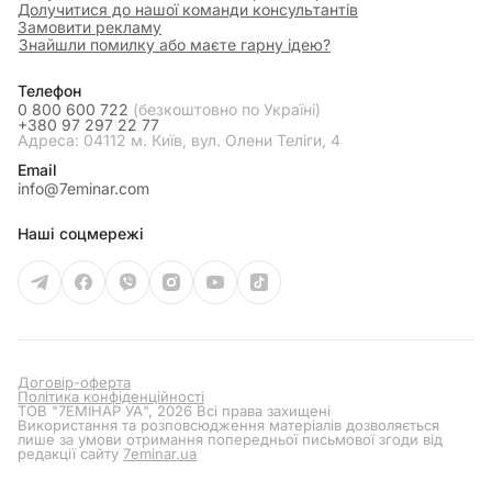
Долучитися до нашої команди консультантів
Замовити рекламу
Знайшли помилку або маєте гарну ідею?
Телефон
0 800 600 722
(безкоштовно по Україні)
+380 97 297 22 77
Адреса: 04112 м. Київ, вул. Олени Теліги, 4
Email
info@7eminar.com
Наші соцмережі
Договір-оферта
Політика конфіденційності
ТОВ "7ЕМІНАР УА", 2026 Всі права захищені
Використання та розповсюдження матеріалів дозволяється
лише за умови отримання попередньої письмової згоди від
редакції сайту
7eminar.ua