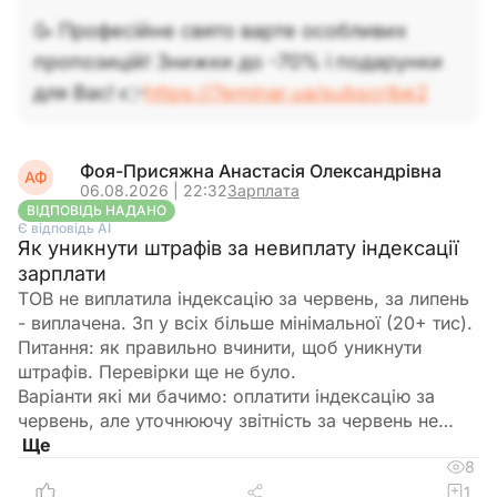
🥳 Професійне свято варте особливих
пропозицій! Знижки до -70% і подарунки
для Вас! 👉
https://7eminar.ua/subscribe2
Фоя-Присяжна Анастасія Олександрівна
АФ
06.08.2026 | 22:32
Зарплата
ВІДПОВІДЬ НАДАНО
Є відповідь АІ
Як уникнути штрафів за невиплату індексації
зарплати
ТОВ не виплатила індексацію за червень, за липень
- виплачена. Зп у всіх більше мінімальної (20+ тис).
Питання: як правильно вчинити, щоб уникнути
штрафів. Перевірки ще не було.
Варіанти які ми бачимо: оплатити індексацію за
червень, але уточнюючу звітність за червень не…
8
1