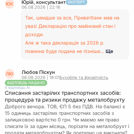
Юрій, консультант
ЕКСПЕРТ
ЮК
06.08.2026 | 22:16
Так, швидше за все, Приватбанк мав на
увазі Декларацію про майновий стан і
доходи.
Але ж така декларація за 2026 р.
повинна буде подана не пізніше…
Ще
Любов Піскун
ЛЮ
06.08.2026 | 18:01
Бухоблік та фінзвітність
ВІДПОВІДЬ НАДАНО
Є відповідь АІ
Списання застарілих транспортних засобів:
процедура та ризики продажу металобрухту
Доброго вечора. ТОВ, ЄП 5 без ПДВ. На балансі є
15 одиниць застарілих транспортних засобів з
залишковою вартістю 0 грн. Чи маємо ми право
списати їх за один місяць, порізати на металобрухт і
продати металобрухтом? Як поетапно це виконати?