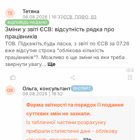
Тетяна
ТЕ
06.08.2026 | 16:32
ЄСВ, ПДФО, ВЗ
ВІДПОВІДЬ НАДАНО
Зміни у звіті ЄСВ: відсутність рядка про
працівників
ТОВ. Підкажіть,будь ласка, з звіті по ЄСВ за 07.26
вже відсутня строка "облікова кількість
працівників"?. Можливо є ще зміни на яки треба
звернути увагу…
3
Ольга, консультант
ЕКСПЕРТ
ОК
06.08.2026 | 18:52
Форма звітності та порядок її подання
суттєвих змін не зазнали.
Із табличної частини розрахунку
прибрали статистичні дані - облікову
кількість працюючих…
Ще