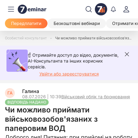
Передплатити
Безкоштовні вебінари
Отримати к
Особистий консультант
Чи можливо приймати військовозобов'язаних з паперовим ВОД
☝️ Отримайте доступ до відео, документів,
AI-Консультанта та інших корисних
сервісів.
Увійти або зареєструватися
Галина
ГА
08.07.2026 | 10:39
Військовий облік та бронювання
ВІДПОВІДЬ НАДАНО
Чи можливо приймати
військовозобов'язаних з
паперовим ВОД
Доброго дня! Питання: при прийомі на роботу