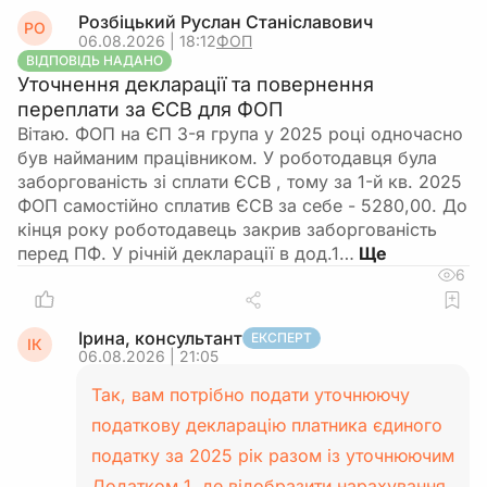
Розбіцький Руслан Станіславович
РО
06.08.2026 | 18:12
ФОП
ВІДПОВІДЬ НАДАНО
Уточнення декларації та повернення
переплати за ЄСВ для ФОП
Вітаю. ФОП на ЄП 3-я група у 2025 році одночасно
був найманим працівником. У роботодавця була
заборгованість зі сплати ЄСВ , тому за 1-й кв. 2025
ФОП самостійно сплатив ЄСВ за себе - 5280,00. До
кінця року роботодавець закрив заборгованість
перед ПФ. У річній декларації в дод.1…
6
Ірина, консультант
ЕКСПЕРТ
ІК
06.08.2026 | 21:05
Так, вам потрібно подати уточнюючу
податкову декларацію платника єдиного
податку за 2025 рік разом із уточнюючим
Додатком 1, де відобразити нарахування