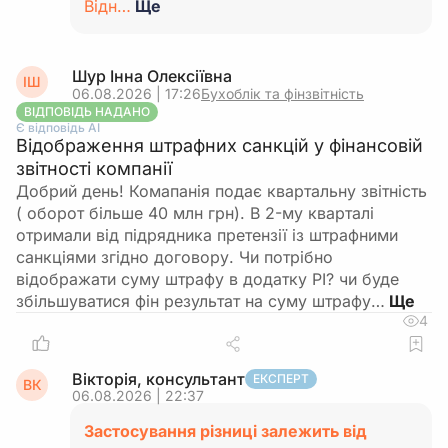
Відн…
Ще
Шур Інна Олексіївна
ІШ
06.08.2026 | 17:26
Бухоблік та фінзвітність
ВІДПОВІДЬ НАДАНО
Є відповідь АІ
Відображення штрафних санкцій у фінансовій
звітності компанії
Добрий день! Комапанія подає квартальну звітність
( оборот більше 40 млн грн). В 2-му кварталі
отримали від підрядника претензії із штрафними
санкціями згідно договору. Чи потрібно
відображати суму штрафу в додатку РІ? чи буде
збільшуватися фін результат на суму штрафу…
4
Вікторія, консультант
ЕКСПЕРТ
ВК
06.08.2026 | 22:37
Застосування різниці залежить від