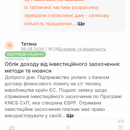
Із табличної частини розрахунку
прибрали статистичні дані - облікову
кількість працюючих…
Ще
Тетяна
ТЕ
06.08.2026 | 16:26
Бухоблік та фінзвітність
ВІДПОВІДЬ НАДАНО
Є відповідь АІ
Облік доходу від інвестиційного заохочення:
методи та нюанси
Доброго дня. Підприємство уклало з банком
договір фінансового лізингу на с/г техніку
виробництва країн ЄС. Подало заявку щодо
отримання інвестиційного заохочення по Програмі
КМСБ СхП, яка створена ЄБРР. Отримане
інвестиційне заохочення платник має право
використовувати у своїй…
5