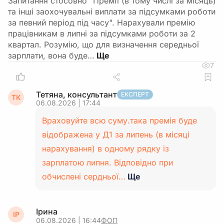
Запитання стосовно "Премії (в тому числі за місяць)
та інші заохочувальні виплати за підсумками роботи
за певний період під часу". Нарахували премію
працівникам в липні за підсумками роботи за 2
квартал. Розумію, що для визначення середньої
зарплати, вона буде…
7
Тетяна, консультант
ЕКСПЕРТ
ТК
06.08.2026 | 17:44
Враховуйте всю суму.така премія буде
відображена у Д1 за липень (в місяці
нарахування) в одному рядку із
зарплатою липня. Відповідно при
обчислені сердньої…
Ще
Ірина
ІР
06.08.2026 | 16:44
ФОП