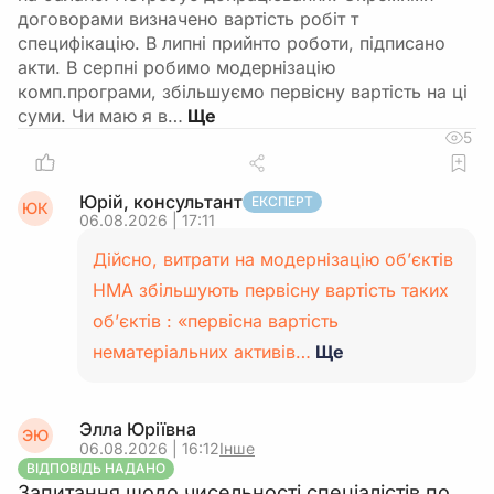
договорами визначено вартість робіт т
специфікацію. В липні прийнто роботи, підписано
акти. В серпні робимо модернізацію
комп.програми, збільшуємо первісну вартість на ці
суми. Чи маю я в…
5
Юрій, консультант
ЕКСПЕРТ
ЮК
06.08.2026 | 17:11
Дійсно, витрати на модернізацію об’єктів
НМА збільшують первісну вартість таких
об’єктів : «первісна вартість
нематеріальних активів…
Ще
Элла Юріївна
ЭЮ
06.08.2026 | 16:12
Інше
ВІДПОВІДЬ НАДАНО
Запитання щодо чисельності спеціалістів по