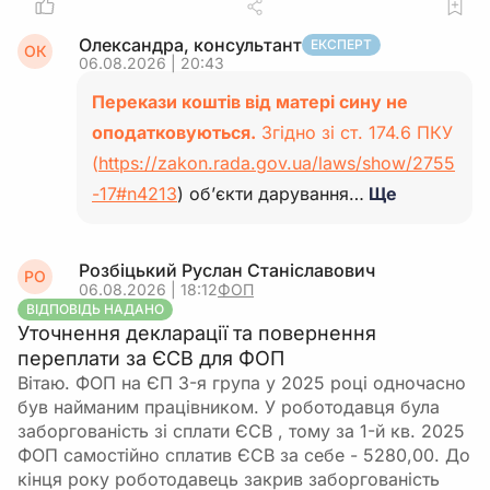
Олександра, консультант
ЕКСПЕРТ
ОК
06.08.2026 | 20:43
Перекази коштів від матері сину не
оподатковуються.
Згідно зі ст. 174.6 ПКУ
(
https://zakon.rada.gov.ua/laws/show/2755
-17#n4213
) об’єкти дарування…
Ще
Розбіцький Руслан Станіславович
РО
06.08.2026 | 18:12
ФОП
ВІДПОВІДЬ НАДАНО
Уточнення декларації та повернення
переплати за ЄСВ для ФОП
Вітаю. ФОП на ЄП 3-я група у 2025 році одночасно
був найманим працівником. У роботодавця була
заборгованість зі сплати ЄСВ , тому за 1-й кв. 2025
ФОП самостійно сплатив ЄСВ за себе - 5280,00. До
кінця року роботодавець закрив заборгованість