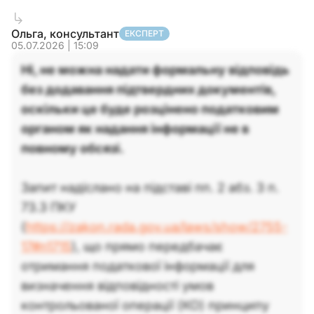
Ольга, консультант
ЕКСПЕРТ
05.07.2026 | 15:09
Ні, не можна надати формальну відповідь
без додавання підтвердних документів,
оскільки це буде розцінено податковим
органом як надання інформації не в
повному обсязі.
Запит надіслано на підставі пп. 2 абз. 3 п.
73.3 ПКУ
(
https://zakon.rada.gov.ua/laws/show/2755-
17#n1715
), що прямо передбачає
отримання податкової інформації для
визначення відповідності умов
контрольованої операції (КО) принципу