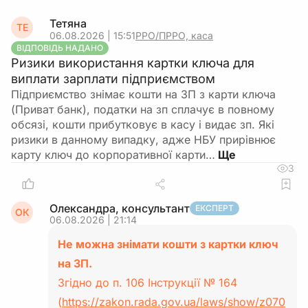
Тетяна
ТЕ
06.08.2026 | 15:51
РРО/ПРРО, каса
ВІДПОВІДЬ НАДАНО
Ризики використання картки ключа для
виплати зарплати підприємством
Підприємство знімає кошти на ЗП з карти ключа
(Приват банк), податки на зп сплачує в повному
обсязі, кошти прибутковує в касу і видає зп. Які
ризики в данному випадку, адже НБУ прирівнює
карту ключ до корпоративної карти…
3
Олександра, консультант
ЕКСПЕРТ
ОК
06.08.2026 | 21:14
Не можна знімати кошти з картки ключ
на ЗП.
Згідно до п. 106 Інструкції № 164
(
https://zakon.rada.gov.ua/laws/show/z070