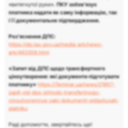
«витягнутої руки».
ПКУ зобов'язує
платника надати як саму інформацію, так
і її документальне підтвердження.
Роз’яснення ДПС:
https://dp.tax.gov.ua/media-ark/news-
ark/463358.html
«Запит від ДПС щодо трансфертного
ціноутворення: які документи підготувати
платнику»
https://7eminar.ua/news/21957-
zapit-vid-dps-shhodo-transfertnogo-
cinoutvorennya-yaki-dokumenti-pidgotuvati-
platniku
Раді допомогти, звертайтесь ще!