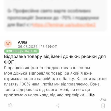
🥳 Професійне свято варте особливих
пропозицій! Знижки до -70% і подарунки
для Вас! 👉
https://7eminar.ua/subscribe2
Алла
АЛ
06.08.2026 | 18:51
ФОП
ВІДПОВІДЬ НАДАНО
Відправка товару від імені доньки: ризики для
ФОП
Я працюю як фоп та продаю товар клієнтам.
Моя донька відправляє товар, за який я вже
отримала кошти на свій р/р в банку. Клієнти завжди
платять 100% нам і потім ми відправляємо. Вона
товар відправляє від свого імені, чи не є це
проблемою наприклад під час перевірки…
4