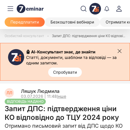
Передплатити
Безкоштовні вебінари
Отримати к
Особистий консультант
Запит ДПС: підтвердження ціни КО відповідно до ТЦУ 2024 року
🤖 АІ-Консультант знає, де знайти
Статті, документи, шаблони та відповіді — за
одним запитом.
Спробувати
Ляшук Людмила
ЛЛ
03.07.2026 | 11:48
Інше
ВІДПОВІДЬ НАДАНО
Запит ДПС: підтвердження ціни
КО відповідно до ТЦУ 2024 року
Отримано письмовий запит від ДПС щодо КО