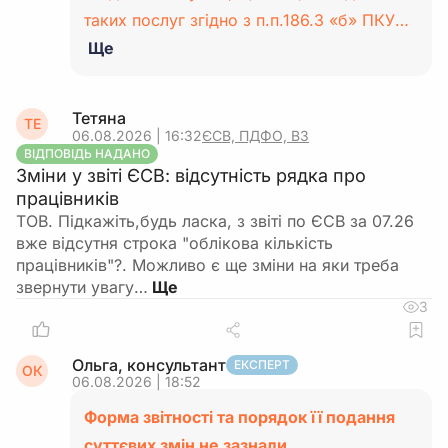
таких послуг згідно з п.п.186.3 «б» ПКУ…
Ще
Тетяна
ТЕ
06.08.2026 | 16:32
ЄСВ, ПДФО, ВЗ
ВІДПОВІДЬ НАДАНО
Зміни у звіті ЄСВ: відсутність рядка про
працівників
ТОВ. Підкажіть,будь ласка, з звіті по ЄСВ за 07.26
вже відсутня строка "облікова кількість
працівників"?. Можливо є ще зміни на яки треба
звернути увагу…
3
Ольга, консультант
ЕКСПЕРТ
ОК
06.08.2026 | 18:52
Форма звітності та порядок її подання
суттєвих змін не зазнали.