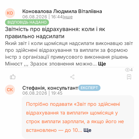
Коновалова Людмила Віталіівна
КО
06.08.2026 | 16:44
Інше
ВІДПОВІДЬ НАДАНО
Звітність про відрахування: коли і як
правильно надсилати
Який звіт і коли щомісяця надсилати виконавцю звіт
про здійснені відрахування та виплати за формою
інстр з організації примусового виконнаня рішень
Мінюст ,,, Зразок зповнення можно…
4
Стефанія, консультант
ЕКСПЕРТ
СК
06.08.2026 | 19:45
Потрібно подавати «Звіт про здійснені
відрахування та виплати» щомісяця у
строк виплати зарплати, а якщо його не
встановлено — до 10…
Ще