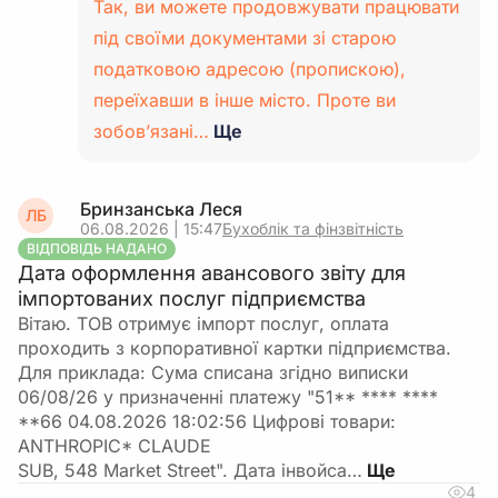
Так, ви можете продовжувати працювати
під своїми документами зі старою
податковою адресою (пропискою),
переїхавши в інше місто. Проте ви
зобов’язані…
Ще
Бринзанська Леся
ЛБ
06.08.2026 | 15:47
Бухоблік та фінзвітність
ВІДПОВІДЬ НАДАНО
Дата оформлення авансового звіту для
імпортованих послуг підприємства
Вітаю. ТОВ отримує імпорт послуг, оплата
проходить з корпоративної картки підприємства.
Для приклада: Сума списана згідно виписки
06/08/26 у призначенні платежу "51** **** ****
**66 04.08.2026 18:02:56 Цифровi товари:
ANTHROPIC* CLAUDE
SUB, 548 Market Street". Дата інвойса…
4