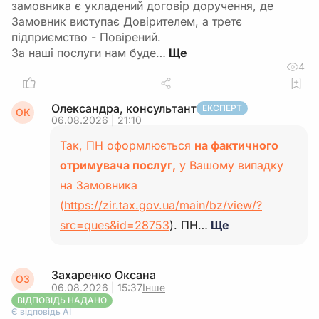
замовника є укладений договір доручення, де
Замовник виступає Довірителем, а третє
підприємство - Повірений.
За наші послуги нам буде…
4
Олександра, консультант
ЕКСПЕРТ
ОК
06.08.2026 | 21:10
Так, ПН оформлюється
на фактичного
отримувача послуг,
у Вашому випадку
на Замовника
(
https://zir.tax.gov.ua/main/bz/view/?
src=ques&id=28753
). ПН…
Ще
Захаренко Оксана
ОЗ
06.08.2026 | 15:37
Інше
ВІДПОВІДЬ НАДАНО
Є відповідь АІ