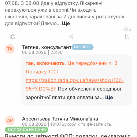
07.08. З 08.08 йде у відпустку.Лікарняні
нарахуються уже в серпні.Чи входять
лікарняні,нараховані за 2 дні липня у розрахунок
для відпустки?Дякую…
5
Тетяна, консультант
ЕКСПЕРТ
ТК
06.08.2026 | 23:30
так, включають
. Це передбачено п. 3
Порядку 100:
https://zakon.rada.gov.ua/laws/show/100-
95-%D0%BF
При обчисленні середньої
заробітної плати для оплати за…
Ще
Арсентьєва Тетяна Миколаївна
АР
06.08.2026 | 18:07
Бухоблік та фінзвітність
ВІДПОВІДЬ НАДАНО
Вимоги до звітності ФОП: податки, декларація