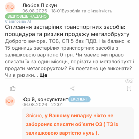
Любов Піскун
ЛЮ
06.08.2026 | 18:01
Бухоблік та фінзвітність
ВІДПОВІДЬ НАДАНО
Є відповідь АІ
Списання застарілих транспортних засобів:
процедура та ризики продажу металобрухту
Доброго вечора. ТОВ, ЄП 5 без ПДВ. На балансі є
15 одиниць застарілих транспортних засобів з
залишковою вартістю 0 грн. Чи маємо ми право
списати їх за один місяць, порізати на металобрухт і
продати металобрухтом? Як поетапно це виконати?
Чи є ризики…
3
Юрій, консультант
ЕКСПЕРТ
ЮК
06.08.2026 | 22:01
Звісно,
у Вашому випадку ніхто не
забороняє списати об’єкти ОЗ ( ТЗ із
залишковою вартістю нуль ).