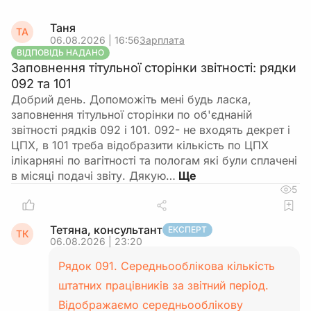
Таня
ТА
06.08.2026 | 16:56
Зарплата
ВІДПОВІДЬ НАДАНО
Заповнення тітульної сторінки звітності: рядки
092 та 101
Добрий день. Допоможіть мені будь ласка,
заповнення тітульної сторінки по об'єднаній
звітності рядків 092 і 101. 092- не входять декрет і
ЦПХ, в 101 треба відобразити кількість по ЦПХ
ілікарняні по вагітності та пологам які були сплачені
в місяці подачі звіту. Дякую…
5
Тетяна, консультант
ЕКСПЕРТ
ТК
06.08.2026 | 23:20
Рядок 091. Середньооблікова кількість
штатних працівників за звітний період.
Відображаємо середньооблікову