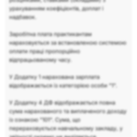
урахуванням коефіцієнтів, доплат і
надбавок.
Заробітна плата практикантам
нараховується за встановленою системою
оплати праці пропорційно
відпрацьованому часу.
У Додатку 1 нарахована зарплата
відображається із категорією особи "1".
У Додатку 4 ДФ відображається повна
сума нарахованого та виплаченого доходу
із ознакою "101". Сума, що
перераховується навчальному закладу, у
звітності окремо не виділяється.