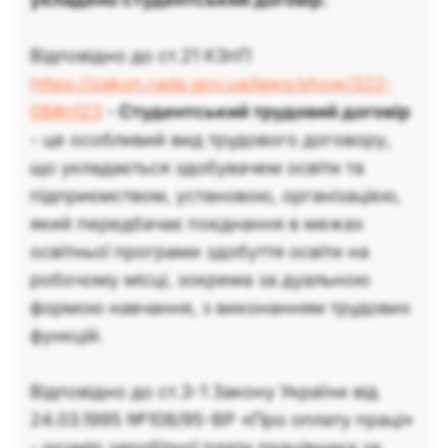
Відповідно до ст.21 КЗпП
https://zakon.rada.gov.ua/laws/show/322-
08#n123
-
Студентський трудовий договір
- це особливий вид трудового договору,
що укладається здобувачем освіти та
підприємством, установою, організацією,
який передбачає поєднання в межах
освітньої програми здобуття освіти на
робочому місці, зокрема за дуальною
формою навчання, з виконанням трудових
функцій.
Відповідно до ст.3-1 Закону України від
24.03.1995 №108/95-ВР «Про оплату праці»
- розмір заробітної плати працівника за