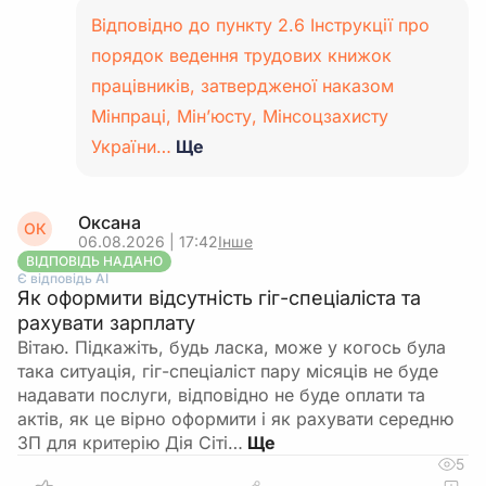
Відповідно до пункту 2.6 Інструкції про
порядок ведення трудових книжок
працівників, затвердженої наказом
Мінпраці, Мін’юсту, Мінсоцзахисту
України…
Ще
Оксана
ОК
06.08.2026 | 17:42
Інше
ВІДПОВІДЬ НАДАНО
Є відповідь АІ
Як оформити відсутність гіг-спеціаліста та
рахувати зарплату
Вітаю. Підкажіть, будь ласка, може у когось була
така ситуація, гіг-спеціаліст пару місяців не буде
надавати послуги, відповідно не буде оплати та
актів, як це вірно оформити і як рахувати середню
ЗП для критерію Дія Сіті…
5