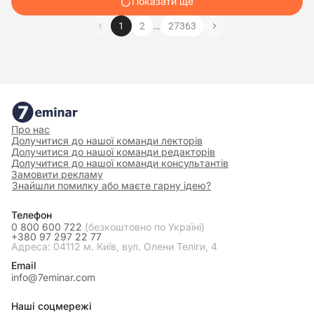
Показати ще
…
1
2
27363
Про нас
Долучитися до нашої команди лекторів
Долучитися до нашої команди редакторів
Долучитися до нашої команди консультантів
Замовити рекламу
Знайшли помилку або маєте гарну ідею?
Телефон
0 800 600 722
(безкоштовно по Україні)
+380 97 297 22 77
Адреса: 04112 м. Київ, вул. Олени Теліги, 4
Email
info@7eminar.com
Наші соцмережі