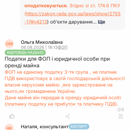
оподатковуються.
Згідно зі ст. 174.6 ПКУ
(
https://zakon.rada.gov.ua/laws/show/2755
-17#n4213
) об’єкти дарування…
Ще
Ольга Миколаївна
ОМ
06.08.2026 | 18:13
ФОП
ВІДПОВІДЬ НАДАНО
Податки для ФОП і юридичної особи при
оренді майна
ФОП на єдиному податку 3-тя група , не платник
ПДВ використовує в своїй господарській діяльності
власне нерухоме майно ,яке зареєстроване на
нього,як громадянина України.
Дане майне він передав в оренду юридичній особі
(платнику податку на прибуток та платнику ПДВ).
6
Наталя, консультант
ЕКСПЕРТ
НК