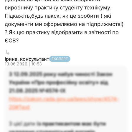
виробничу практику студенту технікуму.
Підкажіть,будь лакск, як це зробити ( які
документи ми оформляємо на підприжмстві)
? Як цю практику відобразити в звітності по
ЄСВ?
Ірина, консультант
ЕКСПЕРТ
13.06.2026 | 10:53
З 12.09.2025 року набув чиності Закон
України «Про професійну освіту» від
21.08.2025 №4574-IX
https://zakon.rada.gov.ua/laws/show/4574-
20#Text
З цієї дати
із практикантом має бути
укладено студентський договір.