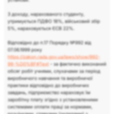
З доходу, нарахованого студенту,
утримується ПДФО 18%, військовий збір
5%, нараховується ЄСВ 22%.
Відповідно до п.17 Порядку №992 від
07.06.1999 року
https://zakon.rada.gov.ua/laws/show/992-
99-%D0%BF#Text
- за фактично виконаний
обсяг робіт учнями, слухачами за період
виробничого навчання та виробничої
практики відповідно до виробничих
завдань, підприємство нараховує їм
заробітну плату згідно з установленими
системами оплати праці за нормами,
розцінками, ставками (окладами) з