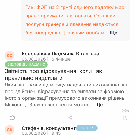
Так, ФОП на 2 групі єдиного податку має
право приймати такі оплати. Оскільки
послуги тренера з плавання надаються
безпосередньо фізичним особам…
Ще
Коновалова Людмила Віталіівна
КО
06.08.2026 | 16:44
Інше
ВІДПОВІДЬ НАДАНО
Звітність про відрахування: коли і як
правильно надсилати
Який звіт і коли щомісяця надсилати виконавцю звіт
про здійснені відрахування та виплати за формою
інстр з організації примусового виконнаня рішень
Мінюст ,,, Зразок зповнення можно…
5
Стефанія, консультант
ЕКСПЕРТ
СК
06.08.2026 | 19:45