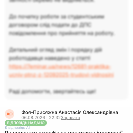
До початку роботи за студентським
договором слід подати до ДПС
повідомлення про прийняття на роботу.
Детальний огляд змін і порядку дій
роботодавця наведено у статті
https://7eminar.ua/news/12681-praktika-
ucniv-ptnz-z-12092025-trudovi-vidnosini
Раді допомогти, звертайтесь ще!
Фоя-Присяжна Анастасія Олександрівна
АФ
06.08.2026 | 22:32
Зарплата
ВІДПОВІДЬ НАДАНО
Є відповідь АІ
Як уникнути штрафів за невиплату індексації