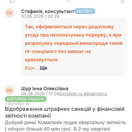
Стефанія, консультант
ЕКСПЕРТ
СК
07.08.2026 | 00:26
Так, оформлюється через додаткову
угоду про неоплачувану перерву, а при
розрахунку середньої винагороди такий
гіг-спеціаліст без виплат не
враховується.
Відн…
Ще
Шур Інна Олексіївна
ІШ
06.08.2026 | 17:26
Бухоблік та фінзвітність
ВІДПОВІДЬ НАДАНО
Є відповідь АІ
Відображення штрафних санкцій у фінансовій
звітності компанії
Добрий день! Комапанія подає квартальну звітність
( оборот більше 40 млн грн). В 2-му кварталі