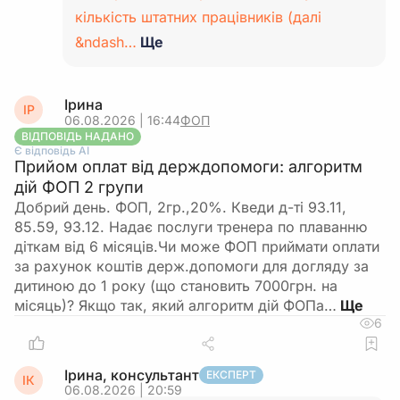
кількість штатних працівників (далі
&ndash…
Ще
Ірина
ІР
06.08.2026 | 16:44
ФОП
ВІДПОВІДЬ НАДАНО
Є відповідь АІ
Прийом оплат від держдопомоги: алгоритм
дій ФОП 2 групи
Добрий день. ФОП, 2гр.,20%. Кведи д-ті 93.11,
85.59, 93.12. Надає послуги тренера по плаванню
діткам від 6 місяців.Чи може ФОП приймати оплати
за рахунок коштів держ.допомоги для догляду за
дитиною до 1 року (що становить 7000грн. на
місяць)? Якщо так, який алгоритм дій ФОПа…
6
Ірина, консультант
ЕКСПЕРТ
ІК
06.08.2026 | 20:59