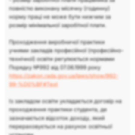
повністю виконану місячну (годинну)
норму праці не може бути нижчим за
розмір мінімальної заробітної плати.
Проходження виробничої практики
учнями закладів професійної (професійно-
технічної) освіти регулюється нормами
Порядку №992 від 07.06.1999 року
https://zakon.rada.gov.ua/laws/show/992-
99-%D0%BF#Text
Із закладом освіти укладається договір на
проходження практики студента, де
зазначається відсоток доходу, який
перераховується на рахунок освітньої
установи.