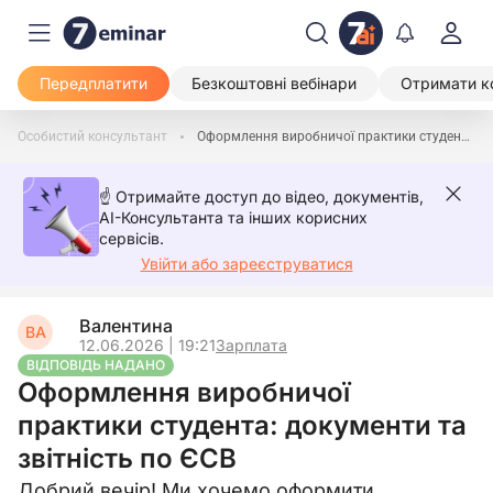
Передплатити
Безкоштовні вебінари
Отримати к
Особистий консультант
Оформлення виробничої практики студента: документи та звітність по ЄСВ
☝️ Отримайте доступ до відео, документів,
AI-Консультанта та інших корисних
сервісів.
Увійти або зареєструватися
Валентина
ВА
12.06.2026 | 19:21
Зарплата
ВІДПОВІДЬ НАДАНО
Оформлення виробничої
практики студента: документи та
звітність по ЄСВ
Добрий вечір! Ми хочемо оформити