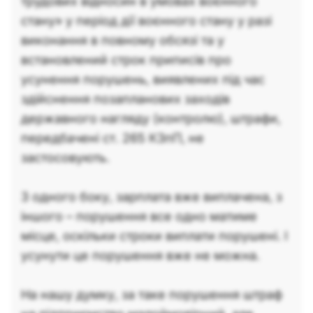
трудових відносин в умовах воєнного
стану» у період дії воєнного стану у разі
виконання в повному обсязі та у
встановлений строк приписів про
усунення порушень, виявлених під час
здійснення позапланових заходів
державного нагляду (контролю), штрафи,
передбачені ст. 265 КЗпП, не
застосовують.
З одного боку, зарплата вже виплачена, з
іншого – порушення все одно матиме
місце, оскільки строки виплати порушені. І
усунути це порушення вже не можна.
На нашу думку, за таке порушення штраф