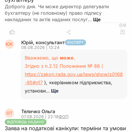
Доброго дня. Чи може директор делегувати
бухгалтеру (не головному) право підпису
накладаних та актів наданих послуг…
9
Юрій, консультант
ЕКСПЕРТ
ЮК
08.08.2026 | 13:24
Вважаємо, що
може.
Згідно з п.2.12 Положення № 88 (
https://zakon.rada.gov.ua/laws/show/z0168
-95#n17
), «керівником підприємства,
установи…
Ще
Теличко Ольга
ОТ
07.08.2026 | 22:18
ФОП
ВІДПОВІДЬ НАДАНО
Заява на податкові канікули: терміни та умови