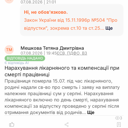
07.08.2026 | 21:01
Ні, не обов'язково.
Закон України від 15.11.1996р №504 "Про
відпустки", зокрема ст.10 та ст.25…
Ще
Мешкова Тетяна Дмитрівна
ТМ
07.08.2026 | 19:45
ЄСВ, ПДФО, ВЗ
ВІДПОВІДЬ НАДАНО
Є відповідь АІ
Нарахування лікарняного та компенсації при
смерті працівниці
Працівниця померла 15.07. під час лікарняного,
родичі надали св-во про смерть і заяву на виплату
належних працівниці сум у серпні. Нарахування
лікарняного включно по день смерті, нарахування
компенсації за відпустку проведено у серпні після
отримання документів від родичів…
3