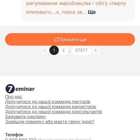
регулювання виробництва і обігу спирту
етилового...», плата за…
Ще
Показати ще
…
1
2
27377
Про нас
Долучитися до нашої команди лекторів
Долучитися до нашої команди редакторів
Долучитися до нашої команди консультантів
Замовити рекламу
Знайшли помилку або маєте гарну ідею?
Телефон
0 800 600 722
(безкоштовно по Україні)