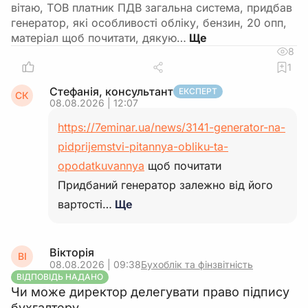
вітаю, ТОВ платник ПДВ загальна система, придбав
генератор, які особливості обліку, бензин, 20 опп,
матеріал щоб почитати, дякую…
8
1
Стефанія, консультант
ЕКСПЕРТ
СК
08.08.2026 | 12:07
https://7eminar.ua/news/3141-generator-na-
pidprijemstvi-pitannya-obliku-ta-
opodatkuvannya
щоб почитати
Придбаний генератор залежно від його
вартості…
Ще
Вікторія
ВІ
08.08.2026 | 09:38
Бухоблік та фінзвітність
ВІДПОВІДЬ НАДАНО
Чи може директор делегувати право підпису
бухгалтеру