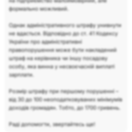
на підприємство малоймовірний, але
формально можливий.
Однак адміністративного штрафу унивнути
не вдасться. Відповідно до ст. 41 Кодексу
України про адміністративні
правопорушення може бути накладений
штраф на керівника чи іншу посадову
особу, яка винна у несвоєчасній виплаті
зарплати.
Розмір штрафу при першому порушенні –
від 30 до 100 неоподатковуваних мінімумів
доходів громадян. Тобто, до 1700 гривень.
Раді допомогти, звертайтесь ще!