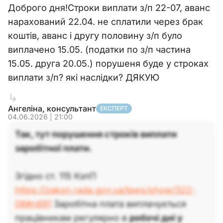
Доброго дня!Строки виплати з/п 22-07, аванс
нарахований 22.04. не сплатили через брак
коштів, аванс і другу половину з/п було
виплачено 15.05. (податки по з/п частина
15.05. друга 20.05.) порушеня буде у строках
виплати з/п? які наслідки? ДЯКУЮ
Ангеліна, консультант
ЕКСПЕРТ
04.06.2026 | 21:00
Так, тут порушення строків виплати
заробітної плати.
Згідно ст. 115 КзпП
https://zakon.rada.gov.ua/laws/show/322-
08#n691
Заробітна плата виплачується
працівникам регулярно в
робочі дні у