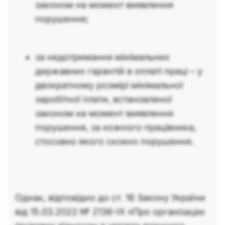
законом на момент виявлення
порушення;
за недотримання мінімальних
державних гарантій в оплаті праці – у
двократному розмірі мінімальної
заробітної плати, встановленої
законом на момент виявлення
порушення, за кожного працівника,
стосовно якого скоєно порушення.
Однак, відповідно до ст. 16 Закону України
від 15.03.2022 № 2136-IX «Про організацію