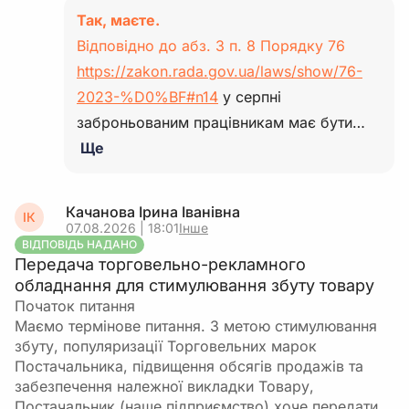
Так, маєте.
Відповідно до абз. 3 п. 8 Порядку 76
https://zakon.rada.gov.ua/laws/show/76-
2023-%D0%BF#n14
у серпні
заброньованим працівникам має бути…
Ще
Качанова Ірина Іванівна
ІК
07.08.2026 | 18:01
Інше
ВІДПОВІДЬ НАДАНО
Передача торговельно-рекламного
обладнання для стимулювання збуту товару
Початок питання
Маємо термінове питання. З метою стимулювання
збуту, популяризації Торговельних марок
Постачальника, підвищення обсягів продажів та
забезпечення належної викладки Товару,
Постачальник (наше підприємство) хоче передати