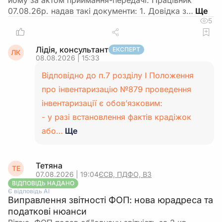
йому за актом приймання-передачі. Працівник
07.08.26р. надав такі документи: 1. Довідка з…
5
Лідія, консультант
ЕКСПЕРТ
ЛК
08.08.2026 | 15:33
Відповідно до п.7 розділу І Положення
про інвентаризацію №879 проведення
інвентаризації є обов’язковим:
- у разі встановлення фактів крадіжок
або…
Ще
Тетяна
ТЕ
07.08.2026 | 19:04
ЄСВ, ПДФО, ВЗ
ВІДПОВІДЬ НАДАНО
Є відповідь АІ
Виправлення звітності ФОП: нова юрадреса та
податкові нюанси