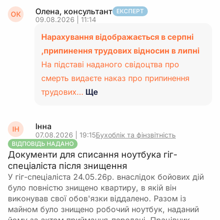
Олена, консультант
ЕКСПЕРТ
ОК
09.08.2026 | 11:14
Нарахування відображається в серпні
,припинення трудових відносин в липні
На підставі наданого свідоцтва про
смерть видаєте наказ про припинення
трудових…
Ще
Інна
ІН
07.08.2026 | 19:15
Бухоблік та фінзвітність
ВІДПОВІДЬ НАДАНО
Документи для списання ноутбука гіг-
спеціаліста після знищення
У гіг-спеціаліста 24.05.26р. внаслідок бойових дій
було повністю знищено квартиру, в якій він
виконував свої обов'язки віддалено. Разом із
майном було знищено робочий ноутбук, наданий