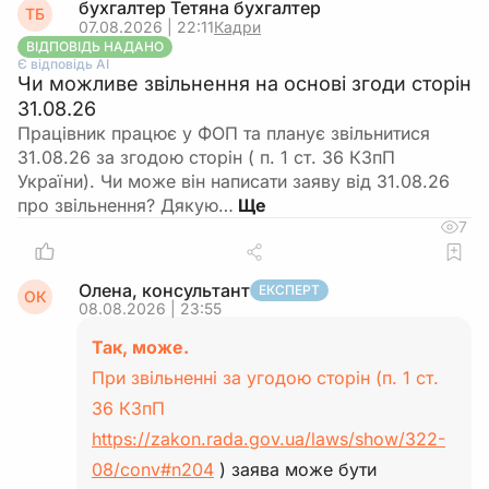
бухгалтер Тетяна бухгалтер
ТБ
07.08.2026 | 22:11
Кадри
ВІДПОВІДЬ НАДАНО
Є відповідь АІ
Чи можливе звільнення на основі згоди сторін
31.08.26
Працівник працює у ФОП та планує звільнитися
31.08.26 за згодою сторін ( п. 1 ст. 36 КЗпП
України). Чи може він написати заяву від 31.08.26
про звільнення? Дякую…
7
Олена, консультант
ЕКСПЕРТ
ОК
08.08.2026 | 23:55
Так, може.
При звільненні за угодою сторін (п. 1 ст.
36 КЗпП
https://zakon.rada.gov.ua/laws/show/322-
08/conv#n204
) заява може бути