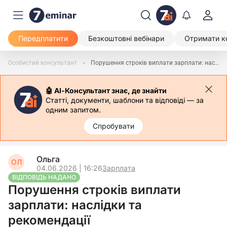
Передплатити
Безкоштовні вебінари
Отримати к
Особистий консультант
Порушення строків виплати зарплати: наслідки та рекомендації
🤖 АІ-Консультант знає, де знайти
Статті, документи, шаблони та відповіді — за
одним запитом.
Спробувати
Ольга
ОЛ
04.06.2026 | 16:26
Зарплата
ВІДПОВІДЬ НАДАНО
Порушення строків виплати
зарплати: наслідки та
рекомендації