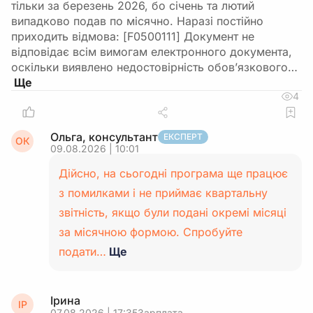
тільки за березень 2026, бо січень та лютий
випадково подав по місячно. Наразі постійно
приходить відмова: [F0500111] Документ не
відповідає всім вимогам електронного документа,
оскільки виявлено недостовірність обов’язкового…
4
Ольга, консультант
ЕКСПЕРТ
ОК
09.08.2026 | 10:01
Дійсно, на сьогодні програма ще працює
з помилками і не приймає квартальну
звітність, якщо були подані окремі місяці
за місячною формою. Спробуйте
подати…
Ще
Ірина
ІР
07.08.2026 | 17:35
Зарплата