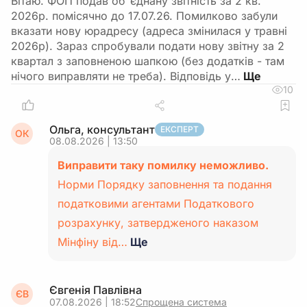
Вітаю. ФОП подав об"єднану звітність за 2 кв.
2026р. помісячно до 17.07.26. Помилково забули
вказати нову юрадресу (адреса змінилася у травні
2026р). Зараз спробували подати нову звітну за 2
квартал з заповненою шапкою (без додатків - там
нічого виправляти не треба). Відповідь у…
10
Ольга, консультант
ЕКСПЕРТ
ОК
08.08.2026 | 13:50
Виправити таку помилку неможливо.
Норми Порядку заповнення та подання
податковими агентами Податкового
розрахунку, затвердженого наказом
Мінфіну від…
Ще
Євгенія Павлівна
ЄВ
07.08.2026 | 18:52
Спрощена система