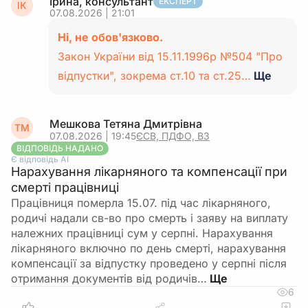
Ірина, консультант
ЕКСПЕРТ
ІК
07.08.2026 | 21:01
Ні, не обов'язково.
Закон України від 15.11.1996р №504 "Про
відпустки", зокрема ст.10 та ст.25…
Ще
Мешкова Тетяна Дмитрівна
ТМ
07.08.2026 | 19:45
ЄСВ, ПДФО, ВЗ
ВІДПОВІДЬ НАДАНО
Є відповідь АІ
Нарахування лікарняного та компенсації при
смерті працівниці
Працівниця померла 15.07. під час лікарняного,
родичі надали св-во про смерть і заяву на виплату
належних працівниці сум у серпні. Нарахування
лікарняного включно по день смерті, нарахування
компенсації за відпустку проведено у серпні після
отримання документів від родичів…
6