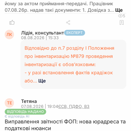
йому за актом приймання-передачі. Працівник
07.08.26р. надав такі документи: 1. Довідка з…
5
Лідія, консультант
ЕКСПЕРТ
ЛК
08.08.2026 | 15:33
Відповідно до п.7 розділу І Положення
про інвентаризацію №879 проведення
інвентаризації є обов’язковим:
- у разі встановлення фактів крадіжок
або…
Ще
Тетяна
ТЕ
07.08.2026 | 19:04
ЄСВ, ПДФО, ВЗ
ВІДПОВІДЬ НАДАНО
Є відповідь АІ
Виправлення звітності ФОП: нова юрадреса та
податкові нюанси