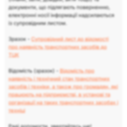
документи, що підлягають поверненню,
електронні носії інформації надсилаються
із супровідним листом.
Зразок -
Супровідний лист до відомості
про наявність транспортних засобів до
ТЦК
Відомість (зразок) -
Відомість про
наявність і технічний стан транспортних
засобів і техніки, а також про громадян, які
працюють на підприємстві, в установі та
організації на таких транспортних засобах і
техніці
Раді допомогти, звертайтесь ще!