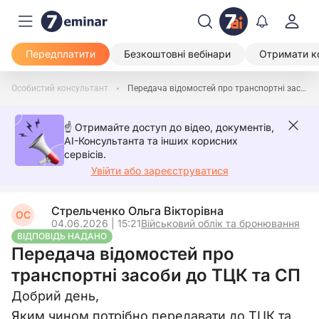
Передплатити
Безкоштовні вебінари
Отримати к
Особистий консультант
Передача відомостей про транспортні засоби до ТЦК та СП
☝️ Отримайте доступ до відео, документів,
AI-Консультанта та інших корисних
сервісів.
Увійти або зареєструватися
Стрельченко Ольга Вікторівна
ОС
04.06.2026 | 15:21
Військовий облік та бронювання
ВІДПОВІДЬ НАДАНО
Передача відомостей про
транспортні засоби до ТЦК та СП
Добрий день,
Яким чином потрібно передавати до ТЦК та