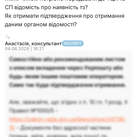
СП відомість про наявність тз?
Як отримати підтвердження про отримання
даним органом відомості?
Анастасія, консультант
ЕКСПЕРТ
04.06.2026 | 16:21
Самостійно або рекомендованим листом
з описом вкладення через Укрпошту або
будь-яким іншим поштовим оператором.
Саме так буде підтвердження отримання.
Але, зважайте, що згідно з п. 10 гл. 1 розд. II
Правил №1000/5 -
https://zakon.rada.gov.ua/laws/show/z0736-
15
- Документи без адресної частини
(плани, звіти, довідки, акти тощо) та