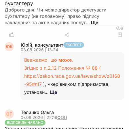
бухгалтеру
Доброго дня. Чи може директор делегувати
бухгалтеру (не головному) право підпису
накладаних та актів наданих послуг…
9
Юрій, консультант
ЕКСПЕРТ
ЮК
08.08.2026 | 13:24
Вважаємо, що
може.
Згідно з п.2.12 Положення № 88 (
https://zakon.rada.gov.ua/laws/show/z0168
-95#n17
), «керівником підприємства,
установи…
Ще
Теличко Ольга
ОТ
07.08.2026 | 22:18
ФОП
ВІДПОВІДЬ НАДАНО
Заява на податкові канікули: терміни та умови