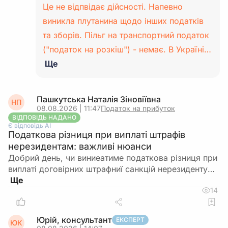
Це не відпвідає дійсності. Напевно
виникла плутанина щодо інших податків
та зборів. Пільг на транспортний податок
("податок на розкіш") - немає. В Україні…
Ще
Пашкутська Наталія Зіновіївна
НП
08.08.2026 | 11:47
Податок на прибуток
ВІДПОВІДЬ НАДАНО
Є відповідь АІ
Податкова різниця при виплаті штрафів
нерезидентам: важливі нюанси
Добрий день, чи виниеатиме податкова різниця при
виплаті договірних штрафниї санкцій нерезиденту…
14
Юрій, консультант
ЕКСПЕРТ
ЮК