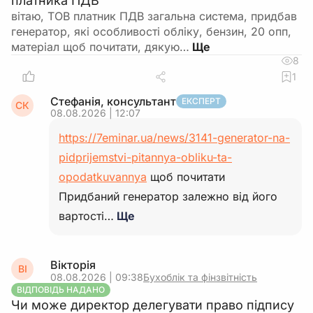
платника ПДВ
вітаю, ТОВ платник ПДВ загальна система, придбав
генератор, які особливості обліку, бензин, 20 опп,
матеріал щоб почитати, дякую…
8
1
Стефанія, консультант
ЕКСПЕРТ
СК
08.08.2026 | 12:07
https://7eminar.ua/news/3141-generator-na-
pidprijemstvi-pitannya-obliku-ta-
opodatkuvannya
щоб почитати
Придбаний генератор залежно від його
вартості…
Ще
Вікторія
ВІ
08.08.2026 | 09:38
Бухоблік та фінзвітність
ВІДПОВІДЬ НАДАНО
Чи може директор делегувати право підпису