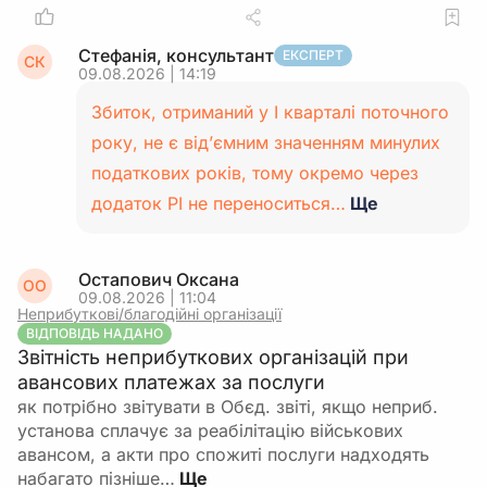
Стефанія, консультант
ЕКСПЕРТ
СК
09.08.2026 | 14:19
Збиток, отриманий у І кварталі поточного
року, не є від’ємним значенням минулих
податкових років, тому окремо через
додаток РІ не переноситься…
Ще
Остапович Оксана
ОО
09.08.2026 | 11:04
Неприбуткові/благодійні організації
ВІДПОВІДЬ НАДАНО
Звітність неприбуткових організацій при
авансових платежах за послуги
як потрібно звітувати в Обєд. звіті, якщо неприб.
установа сплачує за реабілітацію військових
авансом, а акти про спожиті послуги надходять
набагато пізніше…