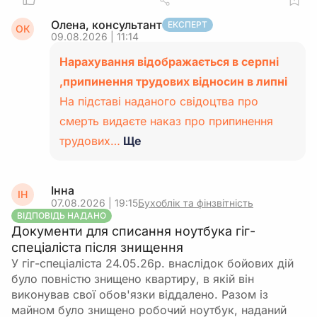
Олена, консультант
ЕКСПЕРТ
ОК
09.08.2026 | 11:14
Нарахування відображається в серпні
,припинення трудових відносин в липні
На підставі наданого свідоцтва про
смерть видаєте наказ про припинення
трудових…
Ще
Інна
ІН
07.08.2026 | 19:15
Бухоблік та фінзвітність
ВІДПОВІДЬ НАДАНО
Документи для списання ноутбука гіг-
спеціаліста після знищення
У гіг-спеціаліста 24.05.26р. внаслідок бойових дій
було повністю знищено квартиру, в якій він
виконував свої обов'язки віддалено. Разом із
майном було знищено робочий ноутбук, наданий