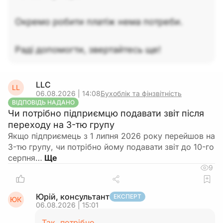
Окремо робити платіж нема потреби.
Раді допомогти, звертайтесь ще!
LLC
LL
06.08.2026 | 14:08
Бухоблік та фінзвітність
ВІДПОВІДЬ НАДАНО
Чи потрібно підприємцю подавати звіт після
переходу на 3-тю групу
Якщо підприємець з 1 липня 2026 року перейшов на
3-тю групу, чи потрібно йому подавати звіт до 10-го
серпня…
9
Юрій, консультант
ЕКСПЕРТ
ЮК
06.08.2026 | 15:01
Так, потрібно.