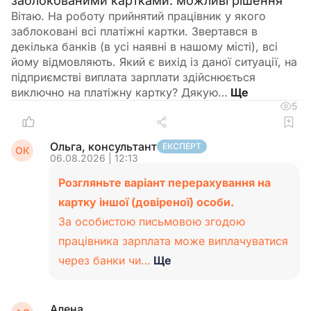
заблокованими картками: можливі рішення
Вітаю. На роботу прийнятий працівник у якого
заблоковані всі платіжні картки. Звертався в
декілька банків (в усі наявні в нашому місті), всі
йому відмовляють. Який є вихід із даної ситуації, на
підприємстві виплата зарплати здійснюється
виключно на платіжну картку? Дякую…
5
Ольга, консультант
ЕКСПЕРТ
ОК
06.08.2026 | 12:13
Розгляньте варіант перерахування на
картку іншої (довіреної) особи.
За особистою письмовою згодою
працівника зарплата може виплачуватися
через банки чи…
Ще
Алена