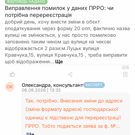
ВІДПОВІДЬ НАДАНО
Виправлення помилок у даних ПРРО: чи
потрібна перереєстрація
добрий день, хочу внести зміни в обєкт
оподаткування через форму 20 опп, фактично назва
вулиці не змінюється, у нас просто помилково
заповнено таким чином що вулиця на чекові
відображається 2 рази:м.Луцьк вулиця
Кравчука,15, вулиця Кравчука,15 , треба виправити
щоб відображення…
5
Олександра, консультант
ЕКСПЕРТ
ОК
06.08.2026 | 13:35
Так, потрібно. Внесення зміни до адреси
(зміна формату адреси) господарської
одиниці є підставою для перереєстрації
ПРРО. Тобто подається заява за ф. №…
Ще