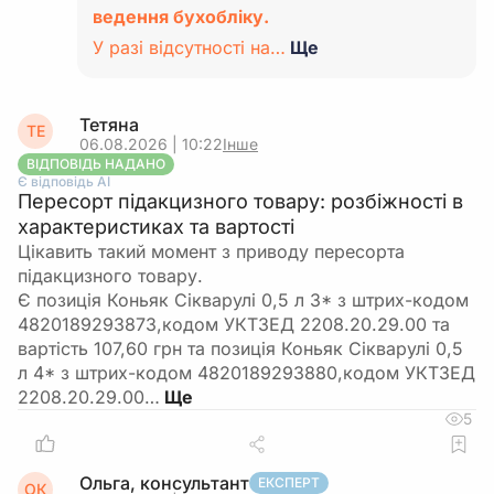
ведення бухобліку.
У разі відсутності на…
Ще
Тетяна
ТЕ
06.08.2026 | 10:22
Інше
ВІДПОВІДЬ НАДАНО
Є відповідь АІ
Пересорт підакцизного товару: розбіжності в
характеристиках та вартості
Цікавить такий момент з приводу пересорта
підакцизного товару.
Є позиція Коньяк Сікварулі 0,5 л 3* з штрих-кодом
4820189293873,кодом УКТЗЕД 2208.20.29.00 та
вартість 107,60 грн та позиція Коньяк Сікварулі 0,5
л 4* з штрих-кодом 4820189293880,кодом УКТЗЕД
2208.20.29.00…
5
Ольга, консультант
ЕКСПЕРТ
ОК