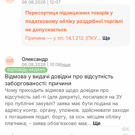
06.08.2026 | 12:07
Пересортиця підакцизних товарів у
податковому обліку роздрібної торгівлі
не допускається.
Причина — у пп. 14.1.212 (ПКУ…
Ще
Олександр
ОЛ
06.08.2026 | 10:08
Інше
ВІДПОВІДЬ НАДАНО
Відмова у видачі довідки про відсутність
заборгованості: причини
Чому приходить відмова щодо довідки про
відсутність заб-ті (для декрету), посилався на ЗУ
про публічні закувлі? заява має бути подана на
адресу контр. органу, уповнов. здійснювати заходи
з погашення подат. боргу, за осн. місцем обліку
платника; - заява обов’язково має…
5