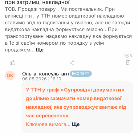
при затримці накладної
ТОВ. Продаж товару . Ми постачальник. При
виписці ттн , у ТТН номер видаткової накладною
ставимо згідно підписання у вчасно, але не завжди
видаткова накладна формується вчасно . При
транспортуванні надаємо накладну яка формується
в 1с зі своїм номером по порядку з усім
продажем…
5
Ольга, консультант
ЕКСПЕРТ
ОК
06.08.2026 | 16:10
У ТТН у графі «Супровідні документи»
доцільно зазначати номер видаткової
накладної, яка супроводжує вантаж під
час перевезення.
Ключова вимога…
Ще