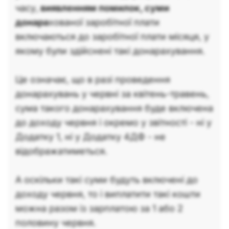
часу,
виявленням помилок, суми
донара
хованої заробітної плати
включаються до заробітної плати місяця, у
якому були здійснені такі донарахування.
Це означає, що в разі проведення
донарахувань у червні за квітень-травень,
сума такого донарахування буде включена
до доходу червня і окремо у звітності - ні у
Додатку 1, ні у Додатку 4ДФ - не
відображатиметься.
А оскільки такі суми будуть включені до
доходу червня, то і виплатити такі кошти
можна разом із зарплатою за 1 або 2
половину червня.