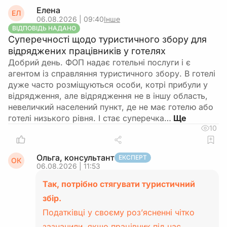
Елена
ЕЛ
06.08.2026 | 09:40
Інше
ВІДПОВІДЬ НАДАНО
Суперечності щодо туристичного збору для
відряджених працівників у готелях
Добрий день. ФОП надає готельні послуги і є
агентом із справляння туристичного збору. В готелі
дуже часто розміщуються особи, котрі прибули у
відрядження, але відрядження не в іншу область,
невеличкий населений пункт, де не має готелю або
готелі низького рівня. І стає суперечка…
10
Ольга, консультант
ЕКСПЕРТ
ОК
06.08.2026 | 11:53
Так, потрібно стягувати туристичний
збір.
Податківці у своєму роз’ясненні чітко
зазначили, якщо працівник під час