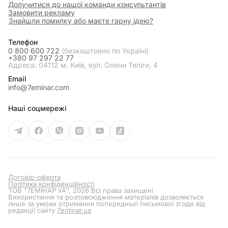
Долучитися до нашої команди консультантів
Замовити рекламу
Знайшли помилку або маєте гарну ідею?
Телефон
0 800 600 722
(безкоштовно по Україні)
+380 97 297 22 77
Адреса: 04112 м. Київ, вул. Олени Теліги, 4
Email
info@7eminar.com
Наші соцмережі
Договір-оферта
Політика конфіденційності
ТОВ "7ЕМІНАР УА", 2026 Всі права захищені
Використання та розповсюдження матеріалів дозволяється
лише за умови отримання попередньої письмової згоди від
редакції сайту
7eminar.ua