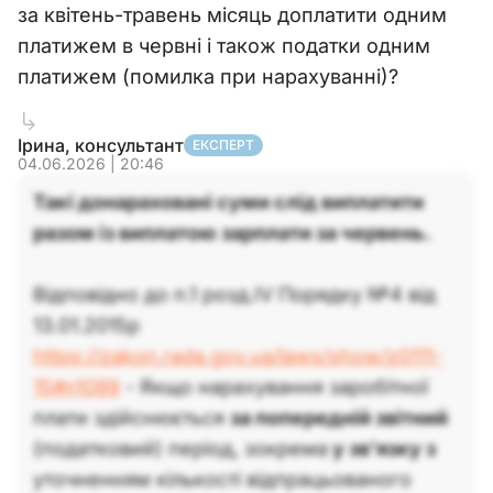
за квітень-травень місяць доплатити одним
платижем в червні і також податки одним
платижем (помилка при нарахуванні)?
Ірина, консультант
ЕКСПЕРТ
04.06.2026 | 20:46
Такі донараховані суми слід виплатити
разом із виплатою зарплати за червень.
Відповідно до п.1 розд.IV Порядку №4 від
13.01.2015р
https://zakon.rada.gov.ua/laws/show/z0111-
15#n1099
- Якщо нарахування заробітної
плати здійснюється
за попередній звітний
(податковий) період, зокрема
у зв’язку з
уточненням кількості відпрацьованого