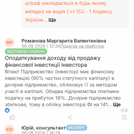
штраф накладається в будь якому
випадку на водія ( ст.152.- 1 Кодексу
України…
Ще
Романова Маргарита Валентинівна
МР
06.08.2026 | 12:28
Податок на прибуток
ВІДПОВІДЬ НАДАНО
Оподаткування доходу від продажу
фінансової інвестиції інвестора
Вітаю! Підприємство (інвестор) має фінансову
інвестицію (90% частки статутного капіталу) в
дочірне підприємство, обліковує її за методом
участі в капіталі. Обидва підприємства платники
податку на прибуток 18%. Дочірне підприємство
збиткове, тому в обліку інвестора ФІ на 141…
6
1
Юрій, консультант
ЕКСПЕРТ
ЮК
06.08.2026 | 14:28