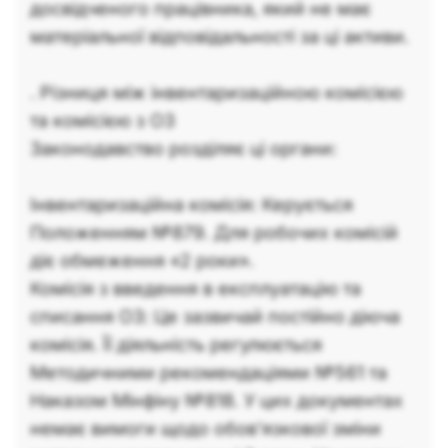
досвідченого працівника, який не має
матеріальної відповідальності за ці активи.
. Різниця між інвентаризаційною комісією
та комісією з ОЗ
Законодавство розділяє ці органи:
Інвентаризаційна комісія: Керується
Положенням №879. Для робочих комісій
діє обмеження «2 роки».
Комісія з введення в експлуатацію та
списання ОЗ: Це зазвичай постійно діюча
комісія. Її діяльність регулюється
Методичними рекомендаціями №561 та
Наказом Мінфіну №818. У цих документах
немає вимоги щодо обов’язкової зміни