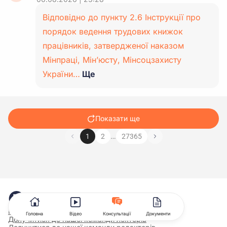
Відповідно до пункту 2.6 Інструкції про
порядок ведення трудових книжок
працівників, затвердженої наказом
Мінпраці, Мін’юсту, Мінсоцзахисту
України…
Ще
Показати ще
…
1
2
27365
Про нас
Головна
Відео
Консультації
Документи
Долучитися до нашої команди лекторів