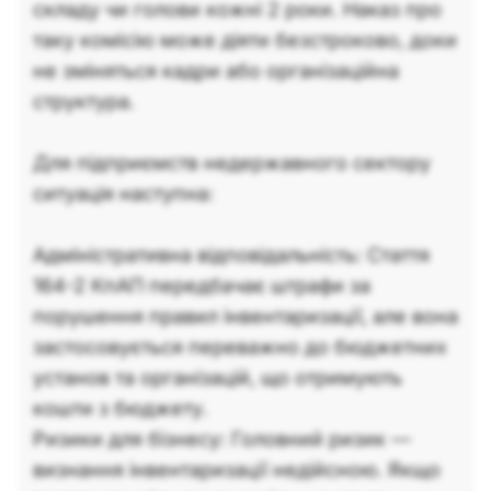
складу чи голови кожні 2 роки. Наказ про
таку комісію може діяти безстроково, доки
не зміняться кадри або організаційна
структура.
Для підприємств недержавного сектору
ситуація наступна:
Адміністративна відповідальність: Стаття
164-2 КпАП передбачає штрафи за
порушення правил інвентаризації, але вона
застосовується переважно до бюджетних
установ та організацій, що отримують
кошти з бюджету.
Ризики для бізнесу: Головний ризик —
визнання інвентаризації недійсною. Якщо