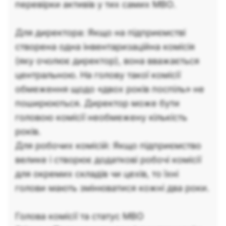
перевірки активів у тих самих МВО.
Для директора: Якщо на підприємстві
створена одна інвентаризаційна комісія
(яку очолює директор), вона вважається
центральною. На голову такої комісії
обмеження щодо «двох років поспіль» не
поширюються. Директор може бути
головою комісії необмежену кількість
років.
Для робочих комісій: Якщо підприємство
велике і створює додаткові робочі комісії
для окремих складів чи цехів, то їхні
голови мають змінюватися кожні два роки.
Голова комісії та статус МВО