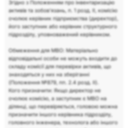
Згідно з Положенням про інвентаризацію
активів та зобов’язань, п. 1 розд. II, комісію
очолює керівник підприємства (директор),
його заступник або керівник структурного
підрозділу, уповноважений керівником.
Обмеження для МВО: Матеріально
відповідальні особи не можуть входити до
складу комісії для перевірки активів, що
знаходяться у них на зберіганні
(Положення №879, пп. 2.4 розд. II).
Кого призначити: Якщо директор не
очолює комісію, а заступник є МВО на
ділянці, що перевіряється, головою можна
призначити іншого керівника підрозділу,
головного інженера, технолога або іншого