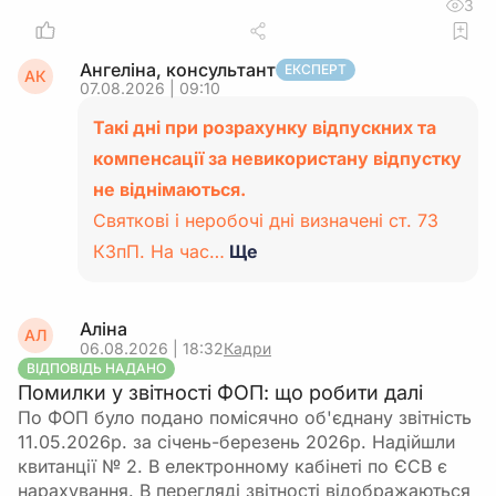
3
Ангеліна, консультант
ЕКСПЕРТ
АК
07.08.2026 | 09:10
Такі дні при розрахунку відпускних та
компенсації за невикористану відпустку
не віднімаються.
Святкові і неробочі дні визначені ст. 73
КЗпП. На час…
Ще
Аліна
АЛ
06.08.2026 | 18:32
Кадри
ВІДПОВІДЬ НАДАНО
Помилки у звітності ФОП: що робити далі
По ФОП було подано помісячно об'єднану звітність
11.05.2026р. за січень-березень 2026р. Надійшли
квитанції № 2. В електронному кабінеті по ЄСВ є
нарахування. В перегляді звітності відображаються