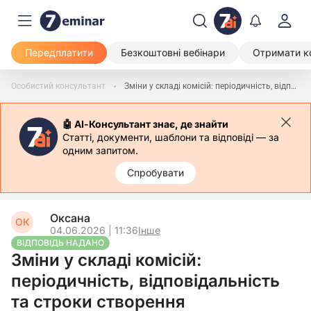
Передплатити
Безкоштовні вебінари
Отримати к
Особистий консультант
Зміни у складі комісій: періодичність, відповідальність та строки створення
🤖 АІ-Консультант знає, де знайти
Статті, документи, шаблони та відповіді — за
одним запитом.
Спробувати
Оксана
ОК
04.06.2026 | 11:36
Інше
ВІДПОВІДЬ НАДАНО
Зміни у складі комісій:
періодичність, відповідальність
та строки створення