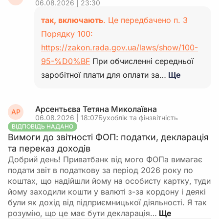
06.08.2026 | 23:30
так, включають
. Це передбачено п. 3
Порядку 100:
https://zakon.rada.gov.ua/laws/show/100-
95-%D0%BF
При обчисленні середньої
заробітної плати для оплати за…
Ще
Арсентьєва Тетяна Миколаївна
АР
06.08.2026 | 18:07
Бухоблік та фінзвітність
ВІДПОВІДЬ НАДАНО
Вимоги до звітності ФОП: податки, декларація
та переказ доходів
Добрий день! Приватбанк від мого ФОПа вимагає
подати звіт в податкову за період 2026 року по
коштах, що надійшли йому на особисту картку, туди
йому заходили кошти у валюті з-за кордону і деякі
були як дохід від підприємницької діяльності. Я так
розумію, що це має бути декларація…