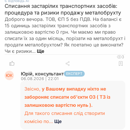
Є відповідь АІ
Списання застарілих транспортних засобів:
процедура та ризики продажу металобрухту
Доброго вечора. ТОВ, ЄП 5 без ПДВ. На балансі є
15 одиниць застарілих транспортних засобів з
залишковою вартістю 0 грн. Чи маємо ми право
списати їх за один місяць, порізати на металобрухт і
продати металобрухтом? Як поетапно це виконати?
Чи є ризики…
3
Юрій, консультант
ЕКСПЕРТ
ЮК
06.08.2026 | 22:01
Звісно,
у Вашому випадку ніхто не
забороняє списати об’єкти ОЗ ( ТЗ із
залишковою вартістю нуль ).
Для такого списання слід створити
комісію по…
Ще