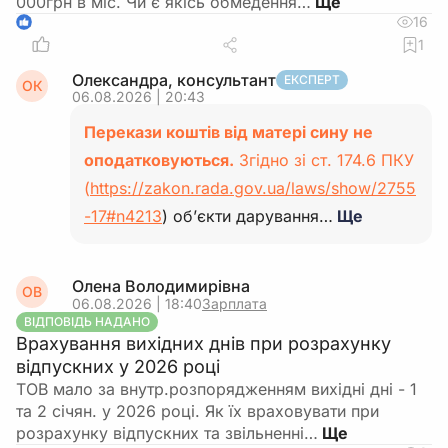
000грн в міс. Чи є якісь обмедення…
16
1
1
Олександра, консультант
ЕКСПЕРТ
ОК
06.08.2026 | 20:43
Перекази коштів від матері сину не
оподатковуються.
Згідно зі ст. 174.6 ПКУ
(
https://zakon.rada.gov.ua/laws/show/2755
-17#n4213
) об’єкти дарування…
Ще
Олена Володимирівна
ОВ
06.08.2026 | 18:40
Зарплата
ВІДПОВІДЬ НАДАНО
Врахування вихідних днів при розрахунку
відпускних у 2026 році
ТОВ мало за внутр.розпорядженням вихідні дні - 1
та 2 січян. у 2026 році. Як їх враховувати при
розрахунку відпускних та звільненні…