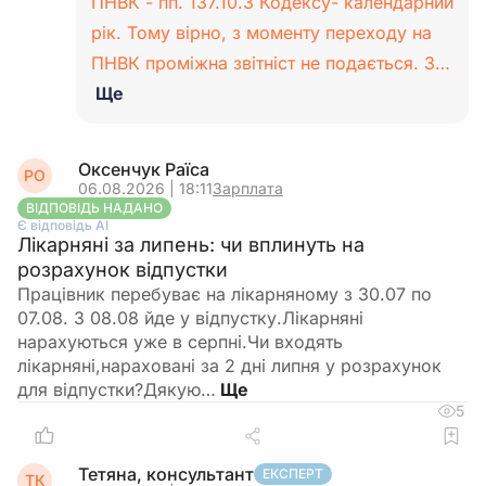
ПНВК - пп. 137.10.3 Кодексу- календарний
рік. Тому вірно, з моменту переходу на
ПНВК проміжна звітніст не подається. З…
Ще
Оксенчук Раїса
РО
06.08.2026 | 18:11
Зарплата
ВІДПОВІДЬ НАДАНО
Є відповідь АІ
Лікарняні за липень: чи вплинуть на
розрахунок відпустки
Працівник перебуває на лікарняному з 30.07 по
07.08. З 08.08 йде у відпустку.Лікарняні
нарахуються уже в серпні.Чи входять
лікарняні,нараховані за 2 дні липня у розрахунок
для відпустки?Дякую…
5
Тетяна, консультант
ЕКСПЕРТ
ТК