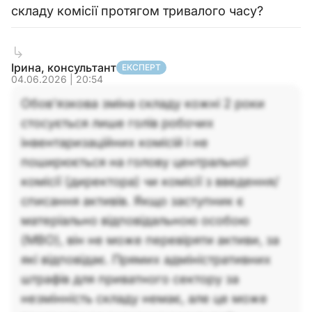
складу комісії протягом тривалого часу?
Ірина, консультант
ЕКСПЕРТ
04.06.2026 | 20:54
Обов’язкова зміна складу кожні 2 роки
стосується лише голів робочих
інвентаризаційних комісій і не
поширюється на голову центральної
комісії (директора) чи комісії з введення/
списання активів. Якщо заступник є
матеріально відповідальною особою
(МВО), він не може перевіряти активи, за
які відповідає. Прямих адміністративних
штрафів для приватного сектору за
незмінність складу немає, але це може