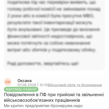
податкова під час перевірки виявить, що
голову робочої комісії не змінювали понад
2 роки або в комісії була присутня МВО,
результати такої інвентаризації можуть
бути анульовані. Це призведе до визнання
фінансової звітності недостовірною, що
може потягнути за собою невизнання
витрат або збитків у податковому обліку.
Раді допомогти, звертайтесь ще!
Оксана
ОК
07.08.2026 | 10:10
Військовий облік та бронювання
ВІДПОВІДЬ НАДАНО
Повідомлення в ПФ при прийомі та звільненні
військовозобов'язаних працівників
Ми критич предприятие-бронируем.надо