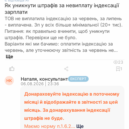
Є відповідь АІ
Як уникнути штрафів за невиплату індексації
зарплати
ТОВ не виплатила індексацію за червень, за липень
- виплачена. Зп у всіх більше мінімальної (20+ тис).
Питання: як правильно вчинити, щоб уникнути
штрафів. Перевірки ще не було.
Варіанти які ми бачимо: оплатити індексацію за
червень, але уточнюючу звітність за червень не…
23
1
Наталя, консультант
ЕКСПЕРТ
НК
06.08.2026 | 23:36
Донараховуйте індексацію в поточному
місяці й відображайте в звітності за цей
місяць. За донарахування індексації
штрафів не буде.
Маємо норму п.1.6.2…
Ще