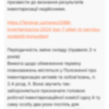
призвести до визнання результатів
інвентаризації недійсними.
https://7eminar.ua/news/2086-
inventarizaciya-2024-top-7-pitan-iz-servisu-
osobistii-konsultant
Періодичність зміни складу (правило 2-х
років)
Вимога щодо обмеження терміну
повноважень міститься у Положенні про
інвентаризацію активів та зобов’язань, п.
2.4 розд. II. Вона звучить так:
забороняється призначати головою
робочої інвентаризаційної комісії одну й ту
саму особу два роки поспіль для