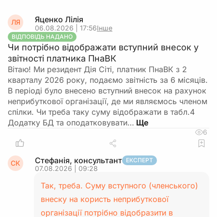
Яценко Лілія
ЛЯ
06.08.2026 | 17:56
Інше
ВІДПОВІДЬ НАДАНО
Чи потрібно відображати вступний внесок у
звітності платника ПнаВК
Вітаю! Ми резидент Дія Сіті, платник ПнаВК з 2
кварталу 2026 року, подаємо звітність за 6 місяців.
В періоді було внесено вступний внесок на рахунок
неприбуткової організації, де ми являємось членом
спілки. Чи треба таку суму відображати в табл.4
Додатку БД та оподатковувати…
6
Стефанія, консультант
ЕКСПЕРТ
СК
07.08.2026 | 09:28
Так, треба. Суму вступного (членського)
внеску на користь неприбуткової
організації потрібно відобразити в