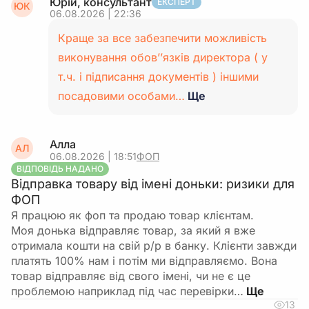
Юрій, консультант
ЕКСПЕРТ
ЮК
06.08.2026 | 22:36
Краще за все забезпечити можливість
виконування обов’’язків директора ( у
т.ч. і підписання документів ) іншими
посадовими особами…
Ще
Алла
АЛ
06.08.2026 | 18:51
ФОП
ВІДПОВІДЬ НАДАНО
Відправка товару від імені доньки: ризики для
ФОП
Я працюю як фоп та продаю товар клієнтам.
Моя донька відправляє товар, за який я вже
отримала кошти на свій р/р в банку. Клієнти завжди
платять 100% нам і потім ми відправляємо. Вона
товар відправляє від свого імені, чи не є це
проблемою наприклад під час перевірки…
13