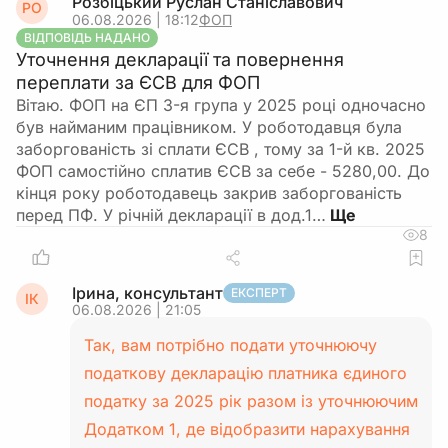
Розбіцький Руслан Станіславович
РО
06.08.2026 | 18:12
ФОП
ВІДПОВІДЬ НАДАНО
Уточнення декларації та повернення
переплати за ЄСВ для ФОП
Вітаю. ФОП на ЄП 3-я група у 2025 році одночасно
був найманим працівником. У роботодавця була
заборгованість зі сплати ЄСВ , тому за 1-й кв. 2025
ФОП самостійно сплатив ЄСВ за себе - 5280,00. До
кінця року роботодавець закрив заборгованість
перед ПФ. У річній декларації в дод.1…
8
Ірина, консультант
ЕКСПЕРТ
ІК
06.08.2026 | 21:05
Так, вам потрібно подати уточнюючу
податкову декларацію платника єдиного
податку за 2025 рік разом із уточнюючим
Додатком 1, де відобразити нарахування