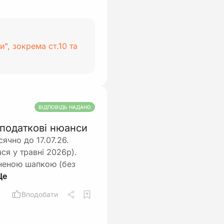
и", зокрема ст.10 та
ВІДПОВІДЬ НАДАНО
 податкові нюанси
сячно до 17.07.26.
ся у травні 2026р).
вненою шапкою (без
Вподобати