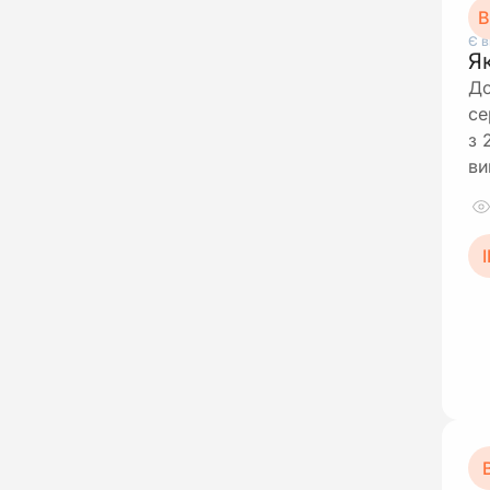
В
Є в
Я
До
се
з 
ви
І
В