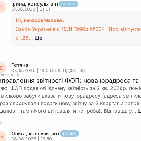
Ірина, консультант
ЕКСПЕРТ
К
07.08.2026 | 21:01
Ні, не обов'язково.
Закон України від 15.11.1996р №504 "Про відпустк
ст.25…
Ще
Тетяна
Е
07.08.2026 | 19:04
ЄСВ, ПДФО, ВЗ
ідповідь АІ
иправлення звітності ФОП: нова юрадреса та
таю. ФОП подав об"єднану звітність за 2 кв. 2026р. помі
милково забули вказати нову юрадресу (адреса змінила
раз спробували подати нову звітну за 2 квартал з запо
датків - там нічого виправляти не треба). Відповідь у…
5
Ольга, консультант
ЕКСПЕРТ
К
08.08.2026 | 13:50