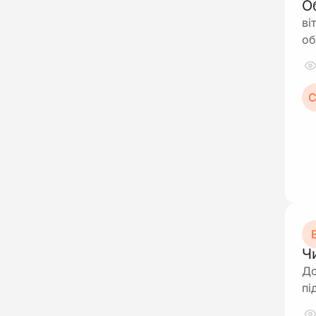
О
ві
об
С
В
Ч
До
пі