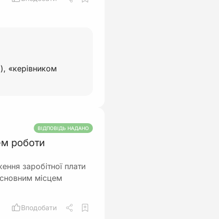
), «керівником
ВІДПОВІДЬ НАДАНО
ем роботи
ення заробітної плати
 основним місцем
Вподобати