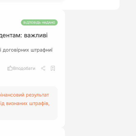
ВІДПОВІДЬ НАДАНО
дентам: важливі
і договірних штрафниї
Вподобати
фінансовий результат
ід визнаних штрафів,