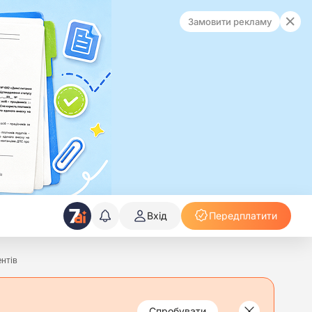
Замовити рекламу
Вхід
Передплатити
ентів
Спробувати