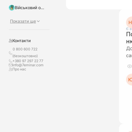
Військовий облік, бронювання
Показати ще
Н
Є в
П
н
Контакти
До
0 800 600 722
са
(безкоштовно)
+380 97 297 22 77
info@7eminar.com
Про нас
Ю