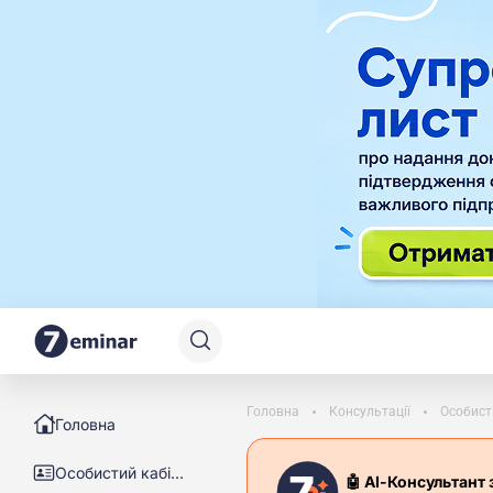
Головна
Консультації
Особист
Головна
Особистий кабінет
🤖 АІ-Консультант 