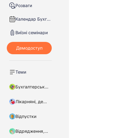
Розваги
Календар Бухгалтера
Виїзні семінари
Теми
Бухгалтерський облік
Лікарняні, декретні
Відпустки
Відрядження, підзвітні кошти