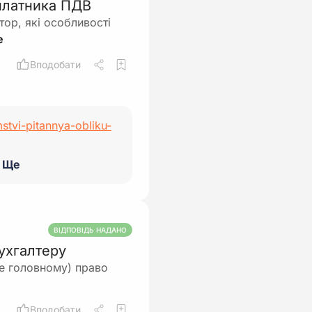
 платника ПДВ
тор, які особливості
Вподобати
stvi-pitannya-obliku-
Ще
ВІДПОВІДЬ НАДАНО
ухгалтеру
е головному) право
Вподобати