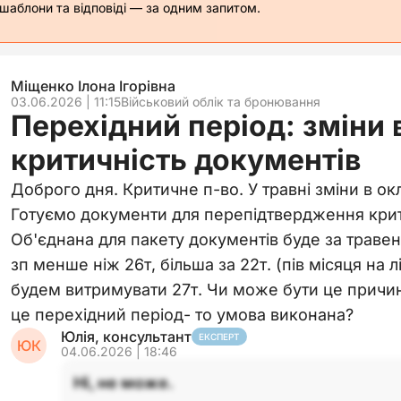
 шаблони та відповіді — за одним запитом.
Міщенко Ілона Ігорівна
03.06.2026 | 11:15
Військовий облік та бронювання
Перехідний період: зміни 
критичність документів
Доброго дня. Критичне п-во. У травні зміни в ок
Готуємо документи для перепідтвердження крити
Об'єднана для пакету документів буде за травен
зп менше ніж 26т, більша за 22т. (пів місяця на
будем витримувати 27т. Чи може бути це причин
це перехідний період- то умова виконана?
Юлія, консультант
ЕКСПЕРТ
ЮК
04.06.2026 | 18:46
Ні, не може.