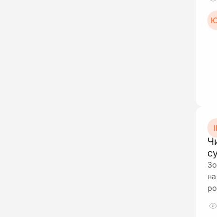
Ю
І
Ч
с
Зо
на
ро