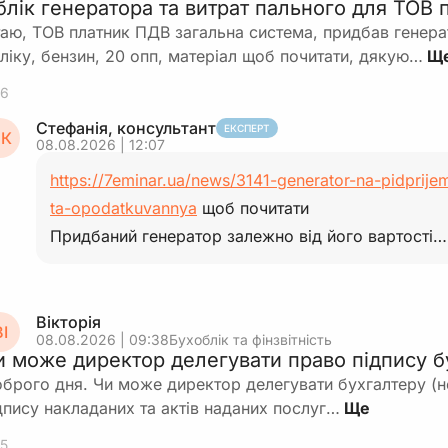
блік генератора та витрат пального для ТОВ
таю, ТОВ платник ПДВ загальна система, придбав генера
ліку, бензин, 20 опп, матеріал щоб почитати, дякую…
6
Стефанія, консультант
ЕКСПЕРТ
К
08.08.2026 | 12:07
https://7eminar.ua/news/3141-generator-na-pidprijem
ta-opodatkuvannya
щоб почитати
Придбаний генератор залежно від його вартості…
Вікторія
І
08.08.2026 | 09:38
Бухоблік та фінзвітність
и може директор делегувати право підпису б
брого дня. Чи може директор делегувати бухгалтеру (н
дпису накладаних та актів наданих послуг…
5