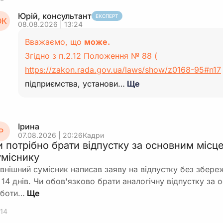
Юрій, консультант
ЕКСПЕРТ
К
08.08.2026 | 13:24
Вважаємо, що
може.
Згідно з п.2.12 Положення № 88 (
https://zakon.rada.gov.ua/laws/show/z0168-95#n17
підприємства, установи…
Ще
Ірина
Р
07.08.2026 | 20:26
Кадри
и потрібно брати відпустку за основним місц
уміснику
внішний сумісник написав заяву на відпустку без збереж
 14 днів. Чи обов'язково брати аналогічну відпустку за
боти…
14