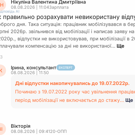
Нікуліна Валентина Дмитріївна
Н
08.08.2026 | 11:04
Зарплата
ідповідь АІ
к правильно розрахувати невикористану відпу
брого дня. Така ситуація: працівник мобілізувався в бе
рпні 2026р. звільнився від мобілізації і написав заяву 
2020р., відпустки не використовував, при мобілізації в 
плачували компенсацію за дні не використаної…
3
Ірина, консультант
ЕКСПЕРТ
К
08.08.2026 | 11:50
Дні відпустки накопичувались до 19.07.2022р.
Починаю з 19.07.2022 року час увільнення праців
період мобілізації не включається до стажу…
Ще
Вікторія
І
08.08.2026 | 09:41
20-ОПП