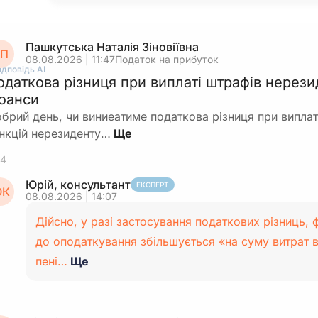
Пашкутська Наталія Зіновіївна
П
08.08.2026 | 11:47
Податок на прибуток
ідповідь АІ
одаткова різниця при виплаті штрафів нерези
юанси
брий день, чи виниеатиме податкова різниця при виплат
нкцій нерезиденту…
4
Юрій, консультант
ЕКСПЕРТ
К
08.08.2026 | 14:07
Дійсно, у разі застосування податкових різниць, 
до оподаткування збільшується «на суму витрат в
пені…
Ще