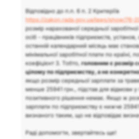
Відповідно до п.п. 6 п. 2 Критеріїв
https://zakon.rada.gov.ua/laws/show/76
розмір нарахованої середньої заробітно
осіб - працівників підприємств, установ, 
останній календарний місяць має стано
мінімальної заробітної плати по країні, 
коефіцієнт 3. Тобто,
головним є розмір с
цілому по підприємству, а не конкретно
якщо розмір середньої зарплати за трав
менше 25941 грн., підстав для відмови у
позитивного рішення немає. Якщо ж роз
зарплати по підприємству є нижче 25941 
визнаного таким, що не відповідає визн
Раді допомогти, звертайтесь ще!