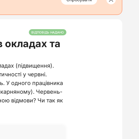
ВІДПОВІДЬ НАДАНО
в окладах та
ладах (підвищення).
чності у червні.
ь. У одного працівника
 лікарняному). Червень-
ою відмови? Чи так як