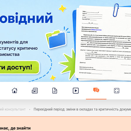
ий консультант
Перехідний період: зміни в окладах та критичність докум
знає, де знайти