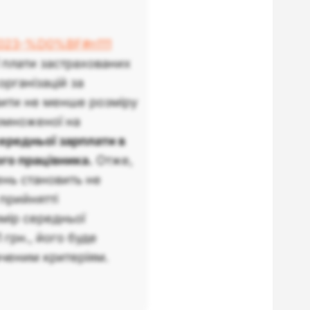
-2023-%D0%BF#n111
ї плати застрахованих
організацій за
вити не менше розміру
помноженої на
ередньої зарплати в
го працівника.
Отже,
ень становить не
 прийнятті
мір середньої
грн., його буде
аченим критеріям.