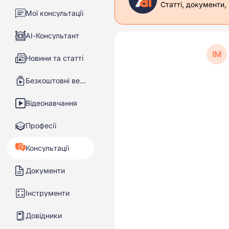
Статті, документи,
Мої консультації
АІ-Консультант
ІМ
Новини та статті
Безкоштовні вебінари
Відеонавчання
Професії
Консультації
Документи
Інструменти
Довідники