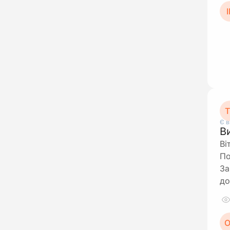
І
Т
Є в
В
Ві
По
За
до
О