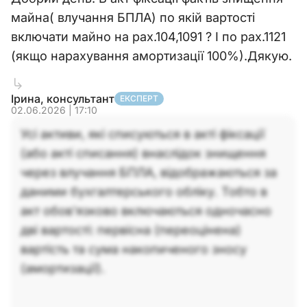
майна( влучання БПЛА) по якій вартості
включати майно на рах.104,1091 ? І по рах.1121
(якщо нарахування амортизації 100%).Дякую.
Ірина, консультант
ЕКСПЕРТ
02.06.2026 | 17:10
Усі активи, які списуються в акті фіксації
(або акті списання) внаслідок знищення
через влучання БПЛА, відображаються за
даними бухгалтерського обліку. Тобто в
акт обов'язково включаються одночасно
дві вартості: первісна (переоцінена)
вартість та сума накопиченого зносу
(амортизації).