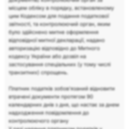
місцем обліку в порядку, встановленому
цим Кодексом для подання податкової
звітності, та контролюючий орган, яким
було здійснено митне оформлення
відповідної митної декларації, надано
авторизацію відповідно до Митного
кодексу України або дозвіл на
застосування спеціальних (у тому числі
транзитних) спрощень.
Платник податків зобов'язаний відновити
втрачені документи протягом 90
календарних днів з дня, що настає за днем
надходження повідомлення до
контролюючого органу
У разі надання платником податків у