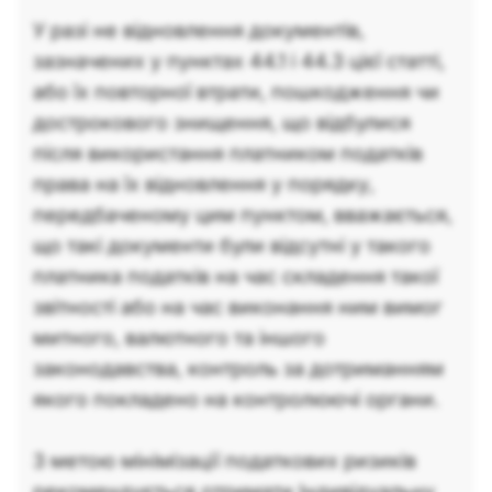
У разі не відновлення документів,
зазначених у пунктах 44.1 і 44.3 цієї статті,
або їх повторної втрати, пошкодження чи
дострокового знищення, що відбулися
після використання платником податків
права на їх відновлення у порядку,
передбаченому цим пунктом, вважається,
що такі документи були відсутні у такого
платника податків на час складення такої
звітності або на час виконання ним вимог
митного, валютного та іншого
законодавства, контроль за дотриманням
якого покладено на контролюючі органи.
З метою мінімізації податкових ризиків
рекомендується отримати Індивідуальну