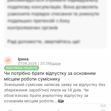
податкову консультацію. Вона дозволить
узаконити порядок списання та уникнути
подальших претензій з боку
контролюючих органів
Раді допомогти, звертайтесь ще!
Ірина
ІР
07.08.2026 | 20:26
Кадри
ВІДПОВІДЬ НАДАНО
Чи потрібно брати відпустку за основним
місцем роботи суміснику
Зовнішний сумісник написав заяву на відпустку без
збереження заробітної плати на 14 днів. Чи
обов'язково брати аналогічну відпустку за
основним місцем роботи…
5