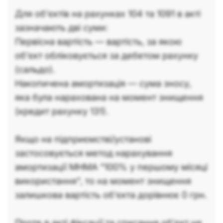
Для об'єктів на рахунках 104 та 1091 в акті
зазначають дві суми:
Первісна вартість — вартість, за якою
об'єкт обліковується за дебетом рахунку
(сальдо).
Накопичена амортизація — сума зносу,
яка була нарахована на момент знищення
(кредит рахунку 131).
Якщо на підприємстві/установі
застосовується метод нарахування
амортизації МНМА "100% у першому місяці
використання", то на момент знищення
залишкова вартість об'єкта дорівнює 0 грн.
Проте в акті фіксації та списання об'єкт не