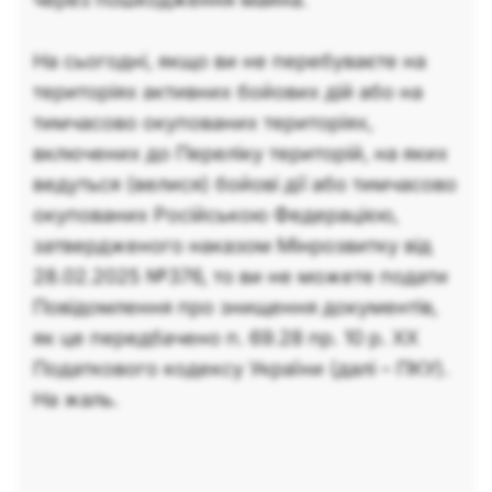
На сьогодні, якщо ви не перебуваєте на
територіях активних бойових дій або на
тимчасово окупованих територіях,
включених до Переліку територій, на яких
ведуться (велися) бойові дії або тимчасово
окупованих Російською Федерацією,
затвердженого наказом Мінрозвитку від
28.02.2025 №376, то ви не можете подати
Повідомлення про знищення документів,
як це передбачено п. 69.28 пр. 10 р. ХХ
Податкового кодексу України (далі – ПКУ).
На жаль.