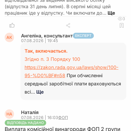
відповідальної за ведення війського обліку
(відпустка 31 день липня). В серпні місяці цей
працівник іде у відпустку. Чи включати до…
3
Ангеліна, консультант
ЕКСПЕРТ
АК
07.08.2026 | 19:45
Так, включається.
Згідно п. 3 Порядку 100
https://zakon.rada.gov.ua/laws/show/100-
95-%D0%BF#n58
При обчисленні
середньої заробітної плати враховуються
всі…
Ще
Наталія
НА
07.08.2026 | 16:03
ФОП
ВІДПОВІДЬ НАДАНО
Виплата комісійної винагороди ФОП 2 групи