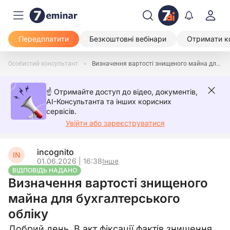
Передплатити
Безкоштовні вебінари
Отримати к
Особистий консультант
Визначення вартості знищеного майна для бухгалтерського обліку
☝️ Отримайте доступ до відео, документів,
AI-Консультанта та інших корисних
сервісів.
Увійти або зареєструватися
incognito
IN
01.06.2026 | 16:38
Інше
ВІДПОВІДЬ НАДАНО
Визначення вартості знищеного
майна для бухгалтерського
обліку
Добрий день. В акт фіксації фактів знищення