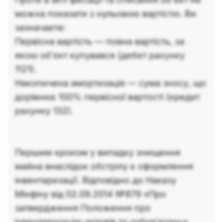
можна показати з нульовою вартістю. Ви
зазначаєте:
Первісна вартість — повна вартість, за
якою об'єкт купувався (дебет рахунку
1121).
Накопичена амортизація — сума зносу, що
дорівнює 100% первісної вартості (кредит
рахунку 132).
Першим кроком у випадку знищення
майна внаслідок обстрілу є оформлення
інвентаризації. Відповідно до Наказу
Мінфіну від 02.09.2014 №879 «Про
затвердження Положення про
інвентаризацію активів та зобов’язань»,