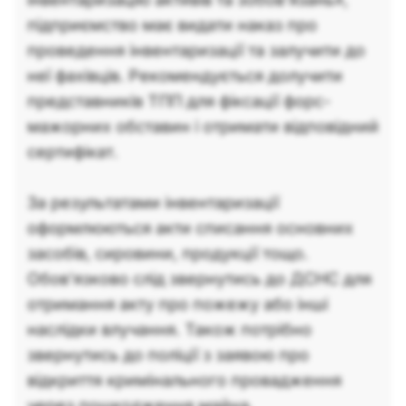
підприємство має видати наказ про
проведення інвентаризації та залучити до
неї фахівців. Рекомендується долучити
представників ТПП для фіксації форс-
мажорних обставин і отримати відповідний
сертифікат.
За результатами інвентаризації
оформлюються акти списання основних
засобів, сировини, продукції тощо.
Обов’язково слід звернутись до ДСНС для
отримання акту про пожежу або інші
наслідки влучання. Також потрібно
звернутись до поліції з заявою про
відкриття кримінального провадження
через пошкодження майна.