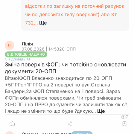
відсотки по залишку на поточний рахунок
чи по депозитах типу овернайт) або Кт
732…
Ще
Лілія
ЛІ
07.08.2026 | 14:53
20-ОПП
ВІДПОВІДЬ НАДАНО
Є відповідь АІ
Зміна поверхів ФОП: чи потрібно оновлювати
документи 20-ОПП
Вітаю!ФОП Власенко знаходиться по 20-ОПП
+5ПРРо+1ПРРО на 2 поверсі по вул.Степана
Бандери,2а ФОП Степаненко на 1 поверсі. Зараз
ФОПи обмінялися поверхами. Чи треб змінювати
20-ОПП і на ПРРО документи чи залишити так як є?
і якщо не змінити то що буде ?дякую…
7