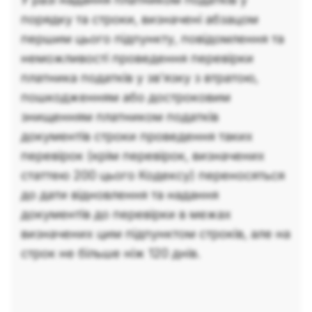
порядку та строки, визначені абзацом
першим цього підпункту, повідомлення та
неможливості проведення перевірки
платника податків у зв’язку з втратою,
пошкодженням або достроковим
знищенням платником податків
документів строки проведення таких
перевірок (крім перевірок, визначених
статтею 200 цього Кодексу) переносяться
до дати відновлення та надання
документів до перевірки в межах
визначених цим підпунктом строків, але на
строк не більше ніж 120 днів.