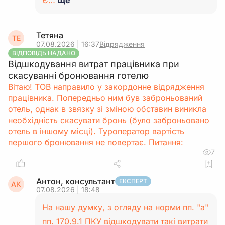
Є…
Ще
Тетяна
ТЕ
07.08.2026 | 16:37
Відрядження
ВІДПОВІДЬ НАДАНО
Відшкодування витрат працівника при
скасуванні бронювання готелю
Вітаю! ТОВ направило у закордонне відрядження
працівника. Попередньо ним був заброньований
отель, однак в звязку зі зміною обставин виникла
необхідність скасувати бронь (було заброньовано
отель в іншому місці). Туроператор вартість
першого бронювання не повертає. Питання:
7
Антон, консультант
ЕКСПЕРТ
АК
07.08.2026 | 18:48
На нашу думку, з огляду на норми пп. "а"
пп. 170.9.1 ПКУ відшкодувати такі витрати