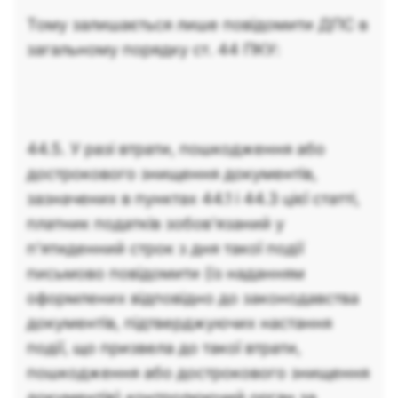
Тому залишається лише повідомити ДПС в
загальному порядку ст. 44 ПКУ:
44.5. У разі втрати, пошкодження або
дострокового знищення документів,
зазначених в пунктах 44.1 і 44.3 цієї статті,
платник податків зобов'язаний у
п'ятиденний строк з дня такої події
письмово повідомити (із наданням
оформлених відповідно до законодавства
документів, підтверджуючих настання
події, що призвела до такої втрати,
пошкодження або дострокового знищення
документів) контролюючий орган за