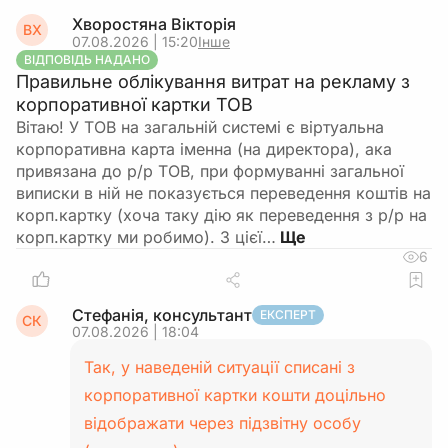
Хворостяна Вікторія
ВХ
07.08.2026 | 15:20
Інше
ВІДПОВІДЬ НАДАНО
Правильне облікування витрат на рекламу з
корпоративної картки ТОВ
Вітаю! У ТОВ на загальній системі є віртуальна
корпоративна карта іменна (на директора), ака
привязана до р/р ТОВ, при формуванні загальної
виписки в ній не показується переведення коштів на
корп.картку (хоча таку дію як переведення з р/р на
корп.картку ми робимо). З цієї…
6
Стефанія, консультант
ЕКСПЕРТ
СК
07.08.2026 | 18:04
Так, у наведеній ситуації списані з
корпоративної картки кошти доцільно
відображати через підзвітну особу