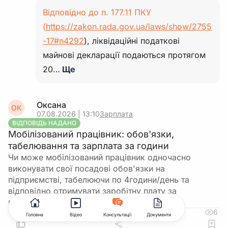
Відповідно до п. 177.11 ПКУ
(
https://zakon.rada.gov.ua/laws/show/2755
-17#n4292
), ліквідаційні податкові
майнові декларації подаються протягом
20…
Ще
Оксана
ОК
07.08.2026 | 13:10
Зарплата
ВІДПОВІДЬ НАДАНО
Мобілізований працівник: обов'язки,
табелювання та зарплата за години
Чи може мобілізований працівник одночасно
виконувати свої посадові обов'язки на
підприємстві, табелюючи по 4години/день та
відповідно отримувати заробітну плату за
відпрацьований час…
6
Головна
Відео
Консультації
Документи