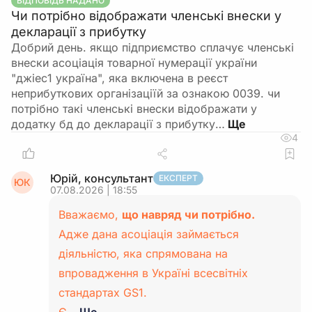
ВІДПОВІДЬ НАДАНО
Чи потрібно відображати членські внески у
декларації з прибутку
Добрий день. якщо підприємство сплачує членські
внески асоціація товарної нумерації україни
"джіес1 україна", яка включена в реєст
неприбуткових організаціїй за ознакою 0039. чи
потрібно такі членські внески відображати у
додатку бд до декларації з прибутку…
4
Юрій, консультант
ЕКСПЕРТ
ЮК
07.08.2026 | 18:55
Вважаємо,
що навряд чи потрібно.
Адже дана асоціація займається
діяльністю, яка спрямована на
впровадження в Україні всесвітніх
стандартах GS1.