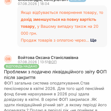
ОК
07.08.2026 | 18:04
Якщо відбувається повернення товару, то
дохід зменшується на повну вартість
товару,
у Вашому випадку також на 20
000 грн.
Продаж товарів з оплатою через…
Ще
Войтова Оксана Станіславівна
ОВ
07.08.2026 | 13:51
ФОП
ВІДПОВІДЬ НАДАНО
Проблеми з подачею ліквідаційного звіту ФОП
після закриття
ФОП загальна система оподаткування.Став
пенсіонером в квітні 2026. Для того щоб пенсійний
фонд бачив нарахування в 2026 році здала
довідкову в квітні. В серпні ФОП закрилася .ЯК
здати ліквідаційний річний звіт ,в якому періоді його
формувати ? Подаю в періоді рік -не приймає,в…