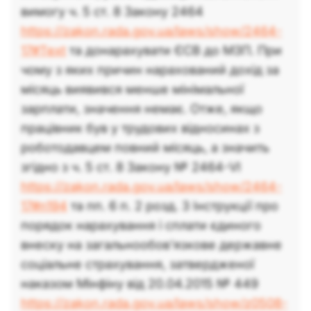
вимогу ч. 5 ст. 8 Закону 2464
https://zakon.rada.gov.ua/laws/show/2464-
17#Text
та донарахувати ЄСВ до МЗП. При
чому з яких причин нарахований дохід за
місяць виявився менше мінімальної
зарплати, значення немає. Отже, якщо
працівник був у трудових відносинах з
роботодавцем повний місяць, а значить
згідно з ч. 5 ст. 8 Закону № 2464-VI
https://zakon.rada.gov.ua/laws/show/2464-
17#n194
та пп. 6 п. 2 розд. 3 Інструкції про
порядок нарахування і сплати єдиного
внеску на загальнообов'язкове державне
соціальне страхування, затвердженої
наказом Мінфіну від 20.04.2015 № 449
https://zakon.rada.gov.ua/laws/show/z0508-