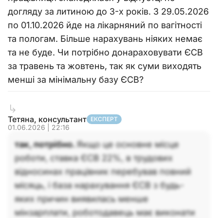
догляду за литиною до 3-х років. З 29.05.2026
по 01.10.2026 йде на лікарняний по вагітності
та пологам. Більше нарахувань ніяких немає
та не буде. Чи потрібно донараховувати ЄСВ
за травень та жовтень, так як суми виходять
менші за мінімальну базу ЄСВ?
Тетяна, консультант
ЕКСПЕРТ
01.06.2026 | 22:16
так, потрібно.
Якщо це основне місце
роботи, ставка ЄСВ 22%, в трудових
відносинах працівник перебував повний
місяць, і база нарахування ЄСВ з будь-
яких причин виявилась менше
мінзарплати, роботодавець має виконати