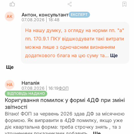
Антон, консультант
ЕКСПЕРТ
АК
07.08.2026 | 18:48
На нашу думку, з огляду на норми пп. "а"
пп. 170.9.1 ПКУ відшкодувати такі витрати
можна лише з одночасним визнанням
додаткового блага на цю суму та…
Ще
Наталія
НА
07.08.2026 | 16:19
ФОП
ВІДПОВІДЬ НАДАНО
Коригування помилок у формі 4ДФ при зміні
звітності
Вітаю! ФОП за червень 2026 здав ДФ за місячною
формою. Як виправити в 4ДФ помилку, якщо уже
діє квартальна форма: треба строчку знять , та з
уточненими показниками добавить…