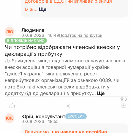
договорів в ЕДО: чи впливає різниця
між…
Ще
Людмила
ЛЮ
07.08.2026 | 16:49
Податок на прибуток
ВІДПОВІДЬ НАДАНО
Чи потрібно відображати членські внески у
декларації з прибутку
Добрий день. якщо підприємство сплачує членські
внески асоціація товарної нумерації україни
"джіес1 україна", яка включена в реєст
неприбуткових організаціїй за ознакою 0039. чи
потрібно такі членські внески відображати у
додатку бд до декларації з прибутку…
3
Юрій, консультант
ЕКСПЕРТ
ЮК
07.08.2026 | 18:55
Вважаємо,
що навряд чи потрібно.