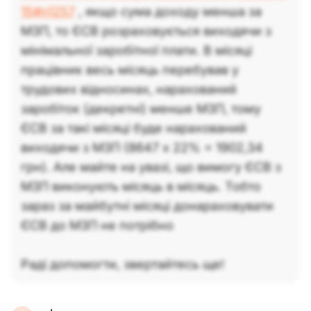
15#n1257
, якщо сума доходу менша за
МЗП, то ЄСВ розраховується виходячи з
мінімальної заробітної плати. В місяці
працівник весь місяць перебував у
трудових відносинах, нарахований
заробіток (декретні) менше МЗП, тому
ЄСВ за такі місяці буде нарахований
виходячи з МЗП (8647 х 22% = 1902,34
грн). Але майте на увазі, що вимогу ЄСВ з
МЗП виконують місяць в місяць. Тобто
зараз за майбутні місяці донараховувати
ЄСВ до МЗП не потрібно
Раді допомогти, звертайтесь ще!