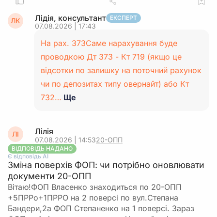
Лідія, консультант
ЕКСПЕРТ
ЛК
07.08.2026 | 17:43
На рах. 373Саме нарахування буде
проводкою Дт 373 - Кт 719 (якщо це
відсотки по залишку на поточний рахунок
чи по депозитах типу овернайт) або Кт
732…
Ще
Лілія
ЛІ
07.08.2026 | 14:53
20-ОПП
ВІДПОВІДЬ НАДАНО
Є відповідь АІ
Зміна поверхів ФОП: чи потрібно оновлювати
документи 20-ОПП
Вітаю!ФОП Власенко знаходиться по 20-ОПП
+5ПРРо+1ПРРО на 2 поверсі по вул.Степана
Бандери,2а ФОП Степаненко на 1 поверсі. Зараз