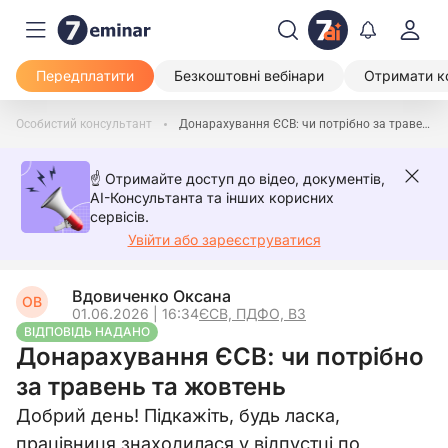
Передплатити
Безкоштовні вебінари
Отримати к
Особистий консультант
Донарахування ЄСВ: чи потрібно за травень та жовтень
☝️ Отримайте доступ до відео, документів,
AI-Консультанта та інших корисних
сервісів.
Увійти або зареєструватися
Вдовиченко Оксана
ОВ
01.06.2026 | 16:34
ЄСВ, ПДФО, ВЗ
ВІДПОВІДЬ НАДАНО
Донарахування ЄСВ: чи потрібно
за травень та жовтень
Добрий день! Підкажіть, будь ласка,
працівниця знаходилася у відпустці по