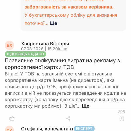
заборгованість за наказом керівника.
У бухгалтерському обліку для визнання
поточної…
Ще
Хворостяна Вікторія
ВХ
07.08.2026 | 15:20
Інше
ВІДПОВІДЬ НАДАНО
Правильне облікування витрат на рекламу з
корпоративної картки ТОВ
Вітаю! У ТОВ на загальній системі є віртуальна
корпоративна карта іменна (на директора), ака
привязана до р/р ТОВ, при формуванні загальної
виписки в ній не показується переведення коштів на
корп.картку (хоча таку дію як переведення з р/р на
корп.картку ми робимо). З цієї…
6
Стефанія, консультант
ЕКСПЕРТ
СК