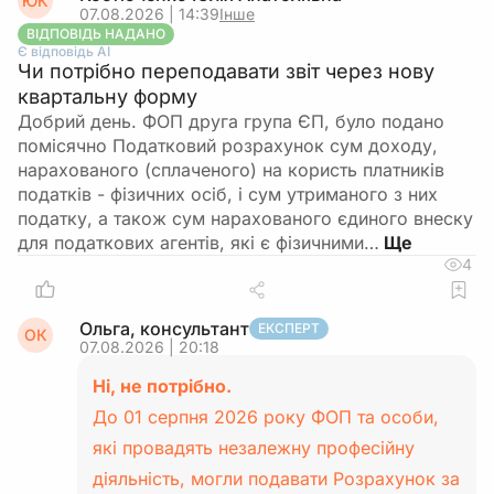
ЮК
07.08.2026 | 14:39
Інше
ВІДПОВІДЬ НАДАНО
Є відповідь АІ
Чи потрібно переподавати звіт через нову
квартальну форму
Добрий день. ФОП друга група ЄП, було подано
помісячно Податковий розрахунок сум доходу,
нарахованого (сплаченого) на користь платників
податків - фізичних осіб, і сум утриманого з них
податку, а також сум нарахованого єдиного внеску
для податкових агентів, які є фізичними…
4
Ольга, консультант
ЕКСПЕРТ
ОК
07.08.2026 | 20:18
Ні, не потрібно.
До 01 серпня 2026 року ФОП та особи,
які провадять незалежну професійну
діяльність, могли подавати Розрахунок за