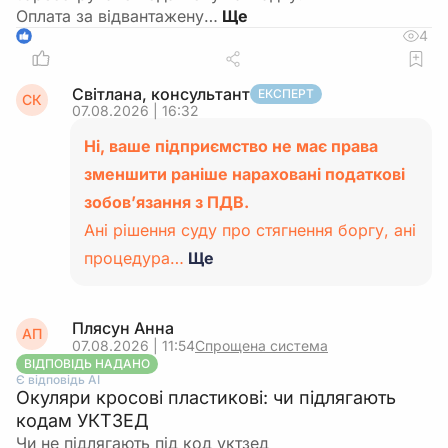
Оплата за відвантажену…
4
1
Світлана, консультант
ЕКСПЕРТ
СК
07.08.2026 | 16:32
Ні, ваше підприємство не має права
зменшити раніше нараховані податкові
зобов’язання з ПДВ.
Ані рішення суду про стягнення боргу, ані
процедура…
Ще
Плясун Анна
АП
07.08.2026 | 11:54
Спрощена система
ВІДПОВІДЬ НАДАНО
Є відповідь АІ
Окуляри кросові пластикові: чи підлягають
кодам УКТЗЕД
Чи не підлягають під код уктзед