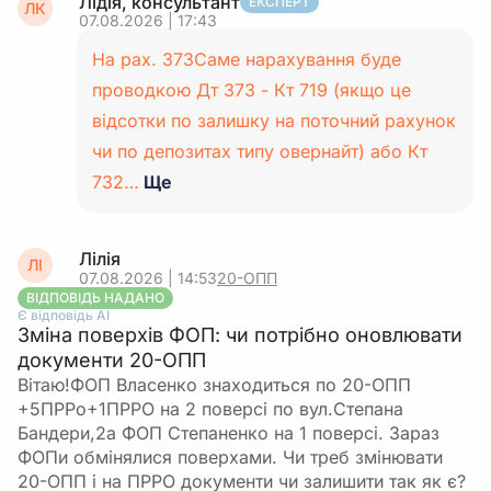
Лідія, консультант
ЕКСПЕРТ
ЛК
07.08.2026 | 17:43
На рах. 373Саме нарахування буде
проводкою Дт 373 - Кт 719 (якщо це
відсотки по залишку на поточний рахунок
чи по депозитах типу овернайт) або Кт
732…
Ще
Лілія
ЛІ
07.08.2026 | 14:53
20-ОПП
ВІДПОВІДЬ НАДАНО
Є відповідь АІ
Зміна поверхів ФОП: чи потрібно оновлювати
документи 20-ОПП
Вітаю!ФОП Власенко знаходиться по 20-ОПП
+5ПРРо+1ПРРО на 2 поверсі по вул.Степана
Бандери,2а ФОП Степаненко на 1 поверсі. Зараз
ФОПи обмінялися поверхами. Чи треб змінювати
20-ОПП і на ПРРО документи чи залишити так як є?