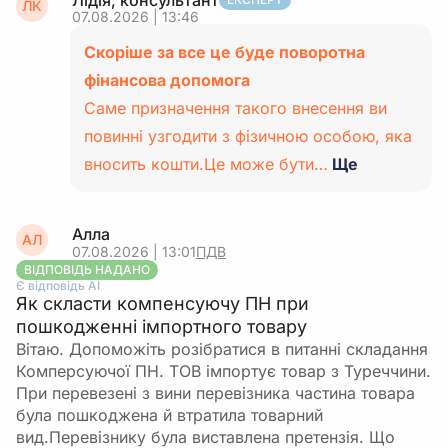
Лідія, консультант
ЛК
07.08.2026 | 13:46
Скоріше за все це буде поворотна
фінансова допомога
Саме призначення такого внесення ви
повинні узгодити з фізичною особою, яка
вносить кошти.Це може бути…
Ще
Алла
АЛ
07.08.2026 | 13:01
ПДВ
ВІДПОВІДЬ НАДАНО
Є відповідь АІ
Як скласти компенсуючу ПН при
пошкодженні імпортного товару
Вітаю. Допоможіть розібратися в питанні складання
Комперсуючої ПН. ТОВ імпортує товар з Туреччини.
При перевезені з вини перевізника частина товара
була пошкоджена й втратила товарний
вид.Перевізнику була виставлена претензія. Що