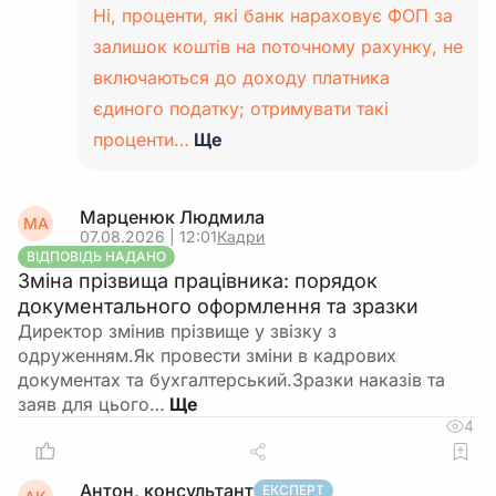
Ні, проценти, які банк нараховує ФОП за
залишок коштів на поточному рахунку, не
включаються до доходу платника
єдиного податку; отримувати такі
проценти…
Ще
Марценюк Людмила
МА
07.08.2026 | 12:01
Кадри
ВІДПОВІДЬ НАДАНО
Зміна прізвища працівника: порядок
документального оформлення та зразки
Директор змінив прізвище у звізку з
одруженням.Як провести зміни в кадрових
документах та бухгалтерський.Зразки наказів та
заяв для цього…
4
Антон, консультант
ЕКСПЕРТ