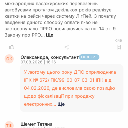
міжнародних пасажирських перевезеннь
автобусами протягом декількох років реалізує
квитки на рейси через систему ЛігПей. З початку
введення даного способу оплати п-во не
застосовувало ПРРО посилаючись на пп. 14 ст. 9
Закону про РРО…
5
Олександра, консультант
ЕКСПЕРТ
ОК
07.08.2026 | 16:16
У лютому цього року ДПС оприлюднила
ІПК № 672/ІПК/99-00-07-03-01 ІПК від
04.02.2026, де висловила свою позицію
щодо фіскалізації при продажу
електронних…
Ще
Шемет Тетяна
ТШ