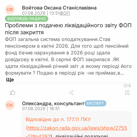
Войтова Оксана Станіславівна
ОВ
07.08.2026 | 13:51
ФОП
ВІДПОВІДЬ НАДАНО
Проблеми з подачею ліквідаційного звіту ФОП
після закриття
ФОП загальна система оподаткування.Став
пенсіонером в квітні 2026. Для того щоб пенсійний
фонд бачив нарахування в 2026 році здала
довідкову в квітні. В серпні ФОП закрилася .ЯК
здати ліквідаційний річний звіт ,в якому періоді його
формувати ? Подаю в періоді рік -не приймає,в…
4
Олександра, консультант
ЕКСПЕРТ
ОК
07.08.2026 | 16:51
Відповідно до п. 177.11 ПКУ
(
https://zakon.rada.gov.ua/laws/show/2755
-17#n4292
), ліквідаційні податкові