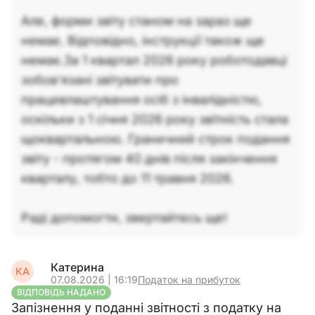
Але, форми звіту станом на зараз ще
немає. Відповідно, інструкції також ще
немає.За 1 квартал 2026 року роботодавці
зобов’язані звітувати про
працевлаштування осіб з інвалідністю,
оскільки з 1 січня 2026 року звітність стала
щоквартальною. Граничний строк подання
звіту - протягом 40 днів після закінчення
кварталу, тобто до 11 травня 2026.
Раді допомогти, звертайтесь ще!
Катерина
КА
07.08.2026 | 16:19
Податок на прибуток
ВІДПОВІДЬ НАДАНО
Запізнення у поданні звітності з податку на