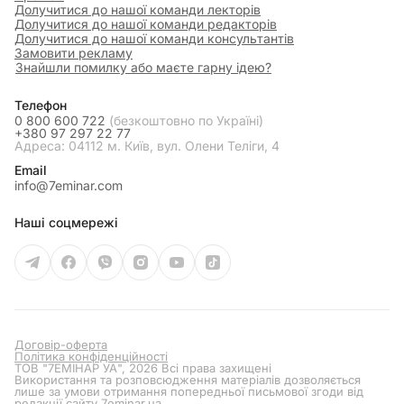
Долучитися до нашої команди лекторів
Долучитися до нашої команди редакторів
Долучитися до нашої команди консультантів
Замовити рекламу
Знайшли помилку або маєте гарну ідею?
Телефон
0 800 600 722
(безкоштовно по Україні)
+380 97 297 22 77
Адреса: 04112 м. Київ, вул. Олени Теліги, 4
Email
info@7eminar.com
Наші соцмережі
Договір-оферта
Політика конфіденційності
ТОВ "7ЕМІНАР УА", 2026 Всі права захищені
Використання та розповсюдження матеріалів дозволяється
лише за умови отримання попередньої письмової згоди від
редакції сайту
7eminar.ua