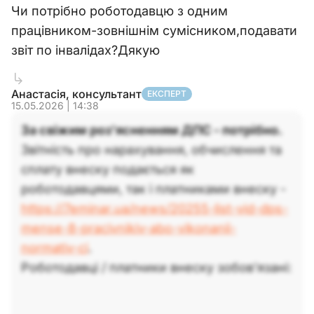
Чи потрібно роботодавцю з одним
працівником-зовнішнім сумісником,подавати
звіт по інвалідах?Дякую
Анастасія, консультант
ЕКСПЕРТ
15.05.2026 | 14:38
За свіжим роз'ясненням ДПС - потрібно.
Звітність про нарахування, обчислення та
сплату внеску подається як
роботодавцями, так і платниками внеску -
https://7eminar.ua/news/20255-list-vid-dps-
mense-8-pracivnikiv-abo-vikonanii-
normativ-ci
.
Роботодавці / платники внеску зобов’язані: