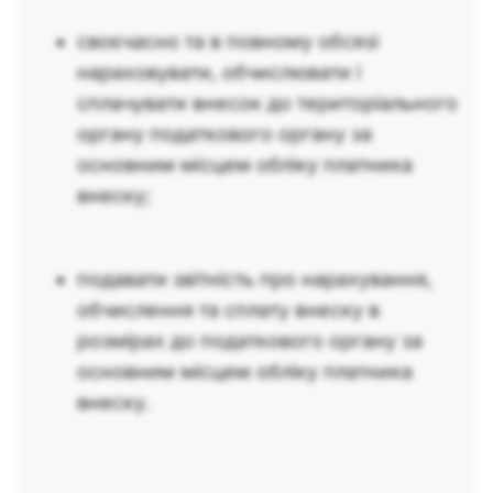
своєчасно та в повному обсязі
нараховувати, обчислювати і
сплачувати внесок до територіального
органу податкового органу за
основним місцем обліку платника
внеску;
подавати звітність про нарахування,
обчислення та сплату внеску в
розмірах до податкового органу за
основним місцем обліку платника
внеску.