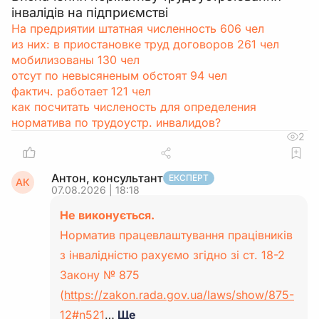
інвалідів на підприємстві
На предриятии штатная численность 606 чел
из них: в приостановке труд договоров 261 чел
мобилизованы 130 чел
отсут по невысяненым обстоят 94 чел
фактич. работает 121 чел
как посчитать численость для определения
норматива по трудоустр. инвалидов?
2
Антон, консультант
ЕКСПЕРТ
АК
07.08.2026 | 18:18
Не виконується.
Норматив працевлаштування працівників
з інвалідністю рахуємо згідно зі ст. 18-2
Закону № 875
(
https://zakon.rada.gov.ua/laws/show/875-
12#n521
…
Ще