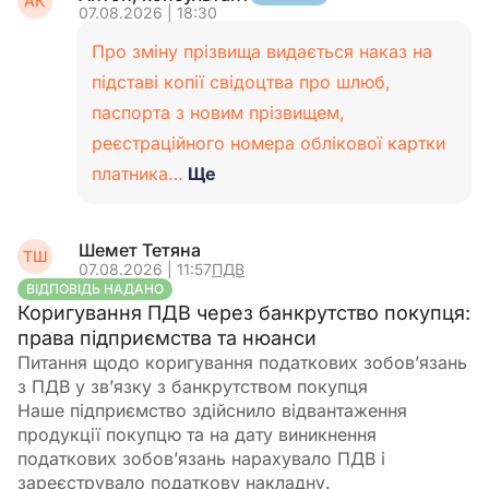
АК
07.08.2026 | 18:30
Про зміну прізвища видається наказ на
підставі копії свідоцтва про шлюб,
паспорта з новим прізвищем,
реєстраційного номера облікової картки
платника…
Ще
Шемет Тетяна
ТШ
07.08.2026 | 11:57
ПДВ
ВІДПОВІДЬ НАДАНО
Коригування ПДВ через банкрутство покупця:
права підприємства та нюанси
Питання щодо коригування податкових зобов’язань
з ПДВ у зв’язку з банкрутством покупця
Наше підприємство здійснило відвантаження
продукції покупцю та на дату виникнення
податкових зобов’язань нарахувало ПДВ і
зареєструвало податкову накладну.