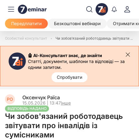
Передплатити
Безкоштовні вебінари
Отримати к
Особистий консультант
Чи зобов'язаний роботодавець звітувати про інвалідів із сумісниками
🤖 АІ-Консультант знає, де знайти
Статті, документи, шаблони та відповіді — за
одним запитом.
Спробувати
Оксенчук Раїса
РО
15.05.2026 | 13:47
Інше
ВІДПОВІДЬ НАДАНО
Чи зобов'язаний роботодавець
звітувати про інвалідів із
сумісниками