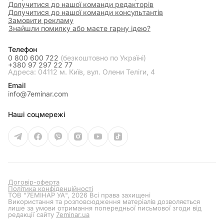
Долучитися до нашої команди редакторів
Долучитися до нашої команди консультантів
Замовити рекламу
Знайшли помилку або маєте гарну ідею?
Телефон
0 800 600 722
(безкоштовно по Україні)
+380 97 297 22 77
Адреса: 04112 м. Київ, вул. Олени Теліги, 4
Email
info@7eminar.com
Наші соцмережі
Договір-оферта
Політика конфіденційності
ТОВ "7ЕМІНАР УА", 2026 Всі права захищені
Використання та розповсюдження матеріалів дозволяється
лише за умови отримання попередньої письмової згоди від
редакції сайту
7eminar.ua