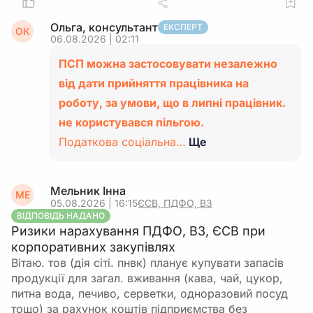
Ольга, консультант
ЕКСПЕРТ
ОК
06.08.2026 | 02:11
ПСП можна застосовувати незалежно
від дати прийняття працівника на
роботу, за умови, що в липні працівник.
не користувався пільгою.
Податкова соціальна…
Ще
Мельник Інна
МЕ
05.08.2026 | 16:15
ЄСВ, ПДФО, ВЗ
ВІДПОВІДЬ НАДАНО
Ризики нарахування ПДФО, ВЗ, ЄСВ при
корпоративних закупівлях
Вітаю. тов (дія сіті. пнвк) планує купувати запасів
продукції для загал. вживання (кава, чай, цукор,
питна вода, печиво, серветки, одноразовий посуд
тощо) за рахунок коштів підприємства без