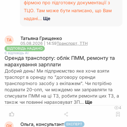
фірмою про підготовку документації з
ТЦО. Там може бути написано, що Вам
надані…
Ще
Татьяна Грищенко
ТА
05.08.2026 | 14:59
Транспорт, ТТН
ВІДПОВІДЬ НАДАНО
Є відповідь АІ
Оренда транспорту: облік ПММ, ремонту та
нарахування зарплати
Добрий день! Ми підприємство яке хоче взяти
траспорт в оренду по "договору оренди
транспортного засобу з екіпажем". Чи потрібно
подавати 20-опп, чи мождемо ми заправляти та
списувати ПММ на ці ТЗ, робити ремонти цих ТЗ, а
також чи повинні нараховуват ЗП…
4
Ольга, консультант
ЕКСПЕРТ
ОК