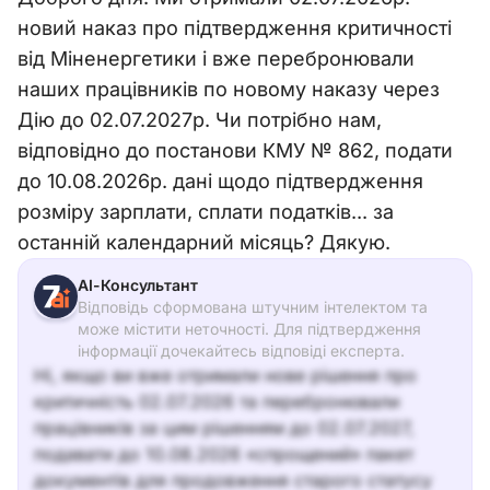
новий наказ про підтвердження критичності
від Міненергетики і вже перебронювали
наших працівників по новому наказу через
Дію до 02.07.2027р. Чи потрібно нам,
відповідно до постанови КМУ № 862, подати
до 10.08.2026р. дані щодо підтвердження
розміру зарплати, сплати податків... за
останній календарний місяць? Дякую.
АІ-Консультант
Відповідь сформована штучним інтелектом та
може містити неточності. Для підтвердження
інформації дочекайтесь відповіді експерта.
Ні, якщо ви вже отримали нове рішення про
критичність 02.07.2026 та перебронювали
працівників за цим рішенням до 02.07.2027,
подавати до 10.08.2026 «спрощений» пакет
документів для продовження старого статусу