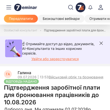
Передплатити
Безкоштовні вебінари
Отримати к
Особистий консультант
Підтвердження заробітної плати для бронювання працівників до 10.08.2026
☝️ Отримайте доступ до відео, документів,
AI-Консультанта та інших корисних
сервісів.
Увійти або зареєструватися
Галина
ГА
09.07.2026 | 13:53
Військовий облік та бронювання
ВІДПОВІДЬ НАДАНО
Підтвердження заробітної плати
для бронювання працівників до
10.08.2026
Доброго дня. Ми отримали 02.07.2026р.