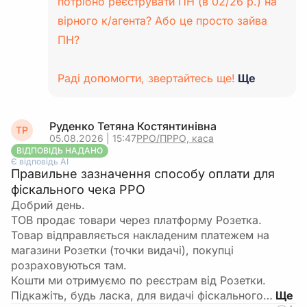
потрібно реєструвати ПН (в 02/26 р.) на
вірного к/агента? Або це просто зайва
ПН?
Раді допомогти, звертайтесь ще!
Ще
Руденко Тетяна Костянтинівна
ТР
05.08.2026 | 15:47
РРО/ПРРО, каса
ВІДПОВІДЬ НАДАНО
Є відповідь АІ
Правильне зазначення способу оплати для
фіскального чека РРО
Добрий день.
ТОВ продає товари через платформу Розетка.
Товар відправляється накладеним платежем на
магазини Розетки (точки видачі), покупці
розраховуються там.
Кошти ми отримуємо по реєстрам від Розетки.
Підкажіть, будь ласка, для видачі фіскального…