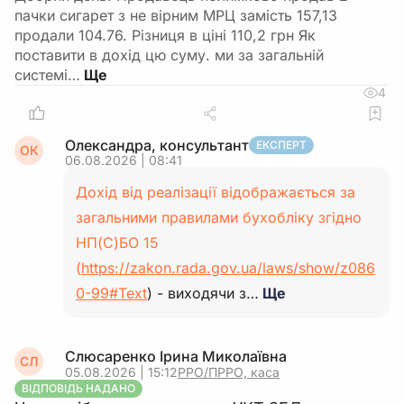
пачки сигарет з не вірним МРЦ замість 157,13
продали 104.76. Різниця в ціні 110,2 грн Як
поставити в дохід цю суму. ми за загальній
системі…
4
Олександра, консультант
ЕКСПЕРТ
ОК
06.08.2026 | 08:41
Дохід від реалізації відображається за
загальними правилами бухобліку згідно
НП(С)БО 15
(
https://zakon.rada.gov.ua/laws/show/z086
0-99#Text
) - виходячи з…
Ще
Слюсаренко Ірина Миколаївна
СЛ
05.08.2026 | 15:12
РРО/ПРРО, каса
ВІДПОВІДЬ НАДАНО