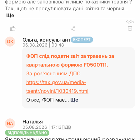
формою але заповнювати лише показники травня ?
Так, щоб не продублювати дані квітня та червня…
5
Ольга, консультант
ЕКСПЕРТ
ОК
06.08.2026 | 00:48
ФОП слід подати звіт за травень за
квартальною формою F0500111.
За роз'ясненням ДПС
https://tax.gov.ua/media-
tsentr/novini/1030419.html
Отже, ФОП має…
Ще
Наталья
НА
05.08.2026 | 17:13
ПДВ
ВІДПОВІДЬ НАДАНО
Як правильно подати уточнюючий розрахунок