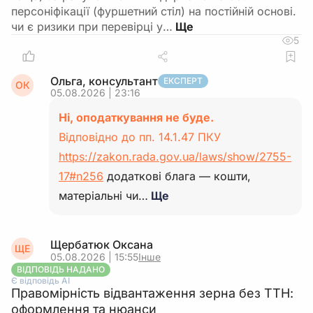
персоніфікації (фуршетний стіл) на постійній основі.
чи є ризики при перевірці у…
5
Ольга, консультант
ЕКСПЕРТ
ОК
05.08.2026 | 23:16
Ні, оподаткування не буде.
Відповідно до пп. 14.1.47 ПКУ
https://zakon.rada.gov.ua/laws/show/2755-
17#n256
додаткові блага — кошти,
матеріальні чи…
Ще
Щербатюк Оксана
ЩЕ
05.08.2026 | 15:55
Інше
ВІДПОВІДЬ НАДАНО
Є відповідь АІ
Правомірність відвантаження зерна без ТТН:
оформлення та нюанси