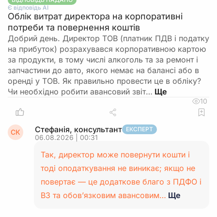
підприємства, яке вже пройшло
Є відповідь АІ
Облік витрат директора на корпоративні
перепідтвердження та отримало нове рішення
потреби та повернення коштів
02.07.2026, ця норма фактично втрачає
Добрий день. Директор ТОВ (платник ПДВ і податку
практичне значення, якщо орган, що видав нове
на прибуток) розрахувався корпоративною картою
рішення, окремо не вимагає подання будь-яких
за продукти, в тому числі алкоголь та за ремонт і
додаткових документів у межах свого
запчастини до авто, якого немає на балансі або в
адміністративного порядку. Підсумково ваш
оренді у ТОВ. Як правильно провести це в обліку?
статус і бронювання діють за новим наказом
Чи необхідно робити авансовий звіт…
без обов’язкового подання «спрощеного»
10
пакету до 10.08.2026.
Стефанія, консультант
ЕКСПЕРТ
СК
06.08.2026 | 00:31
Так, директор може повернути кошти і
тоді оподаткування не виникає; якщо не
повертає — це додаткове благо з ПДФО і
ВЗ та обов’язковим авансовим…
Ще