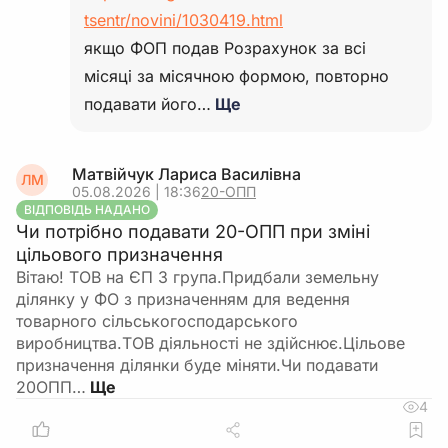
tsentr/novini/1030419.html
якщо ФОП подав Розрахунок за всі
місяці за місячною формою, повторно
подавати його…
Ще
Матвійчук Лариса Василівна
ЛМ
05.08.2026 | 18:36
20-ОПП
ВІДПОВІДЬ НАДАНО
Чи потрібно подавати 20-ОПП при зміні
цільового призначення
Вітаю! ТОВ на ЄП 3 група.Придбали земельну
ділянку у ФО з призначенням для ведення
товарного сільськогосподарського
виробництва.ТОВ діяльності не здійснює.Цільове
призначення ділянки буде міняти.Чи подавати
20ОПП…
4