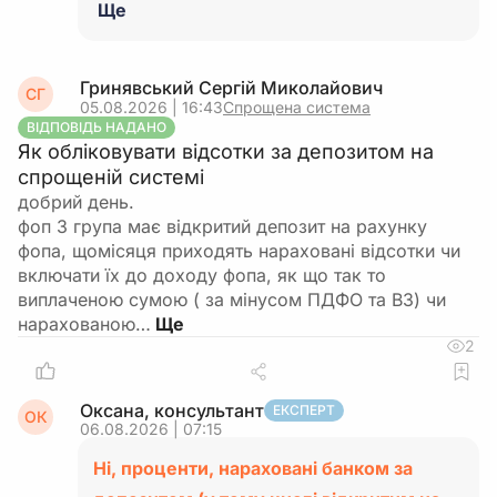
Ще
Гринявський Сергій Миколайович
СГ
05.08.2026 | 16:43
Спрощена система
ВІДПОВІДЬ НАДАНО
Як обліковувати відсотки за депозитом на
спрощеній системі
добрий день.
фоп 3 група має відкритий депозит на рахунку
фопа, щомісяця приходять нараховані відсотки чи
включати їх до доходу фопа, як що так то
виплаченою сумою ( за мінусом ПДФО та ВЗ) чи
нарахованою…
2
Оксана, консультант
ЕКСПЕРТ
ОК
06.08.2026 | 07:15
Ні, проценти, нараховані банком за