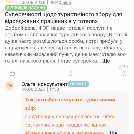
06.08.2026 | 09:40
Інше
ВІДПОВІДЬ НАДАНО
Суперечності щодо туристичного збору для
відряджених працівників у готелях
Добрий день. ФОП надає готельні послуги і є
агентом із справляння туристичного збору. В готелі
дуже часто розміщуються особи, котрі прибули у
відрядження, але відрядження не в іншу область,
невеличкий населений пункт, де не має готелю або
готелі низького рівня. І стає суперечка…
10
Ольга, консультант
ЕКСПЕРТ
ОК
06.08.2026 | 11:53
Так, потрібно стягувати туристичний
збір.
Податківці у своєму роз’ясненні чітко
зазначили, якщо працівник під час
відрядження ночує в населеному…
Ще