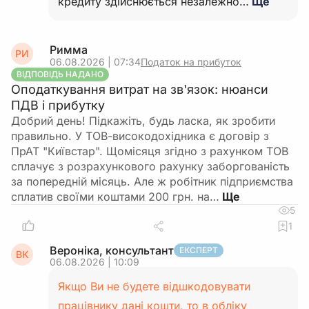
кредиту здійснюється незалежно…
Ще
Римма
РИ
06.08.2026 | 07:34
Податок на прибуток
ВІДПОВІДЬ НАДАНО
Оподаткування витрат на зв'язок: нюанси
ПДВ і прибутку
Добрий день! Підкажіть, будь ласка, як зробити
правильно. У ТОВ-високодохідника є договір з
ПрАТ "Київстар". Щомісяця згідно з рахунком ТОВ
сплачує з розрахункового рахунку заборгованість
за попередній місяць. Але ж робітник підприємства
сплатив своїми коштами 200 грн. на…
5
1
Вероніка, консультант
ЕКСПЕРТ
ВК
06.08.2026 | 10:09
Якщо Ви не будете відшкодовувати
працівнику дані кошти, то в обліку