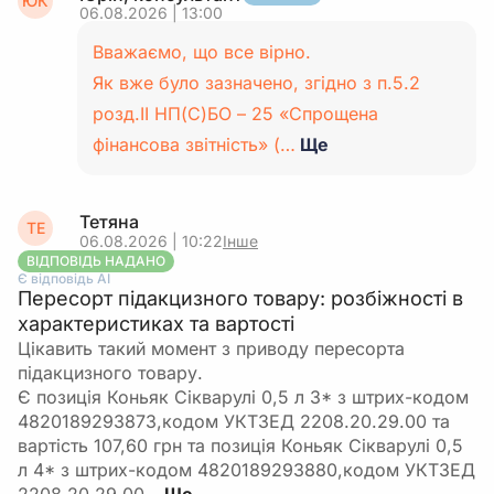
ЮК
06.08.2026 | 13:00
Вважаємо, що все вірно.
Як вже було зазначено, згідно з п.5.2
розд.ІІ НП(С)БО – 25 «Спрощена
фінансова звітність» (…
Ще
Тетяна
ТЕ
06.08.2026 | 10:22
Інше
ВІДПОВІДЬ НАДАНО
Є відповідь АІ
Пересорт підакцизного товару: розбіжності в
характеристиках та вартості
Цікавить такий момент з приводу пересорта
підакцизного товару.
Є позиція Коньяк Сікварулі 0,5 л 3* з штрих-кодом
4820189293873,кодом УКТЗЕД 2208.20.29.00 та
вартість 107,60 грн та позиція Коньяк Сікварулі 0,5
л 4* з штрих-кодом 4820189293880,кодом УКТЗЕД