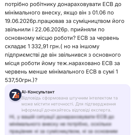
потрібно робітнику донараховувати ЕСВ до
мінімального внеску, якщо він з 01.06 по
19.06.2026р.працював за суміцництвом його
звільнили і 22.06.2026р. прийняли по
основному місцю роботи? ЕСВ за червень
складає 1 332,91 грн.( но на іншому
підприємстві де він звільнився з основного
місця роботи йому теж.нараховано ЕСВ за
червень менше мінімального ЕСВ в сумі 1
537,50грн.)?
АІ-Консультант
Відповідь сформована штучним інтелектом та
може містити неточності. Для підтвердження
інформації дочекайтесь відповіді експерта.
Ні, у вашій ситуації донараховувати ЄСВ до
мінімального внеску не потрібно, оскільки
працівник ні за сумісництвом, ні за основним