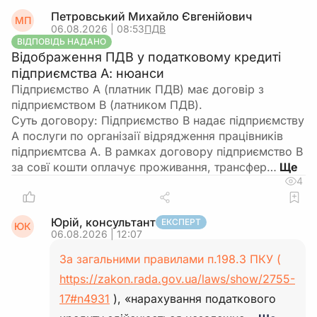
Петровський Михайло Євгенійович
МП
06.08.2026 | 08:53
ПДВ
ВІДПОВІДЬ НАДАНО
Відображення ПДВ у податковому кредиті
підприємства А: нюанси
Підприємство А (платник ПДВ) має договір з
підприємством В (латником ПДВ).
Суть договору: Підприємство В надає підприємству
А послуги по організаії відрядження працівників
підприємтсва А. В рамках договору підприємство В
за совї кошти оплачує проживання, трансфер…
4
Юрій, консультант
ЕКСПЕРТ
ЮК
06.08.2026 | 12:07
За загальними правилами п.198.3 ПКУ (
https://zakon.rada.gov.ua/laws/show/2755-
17#n4931
), «нарахування податкового