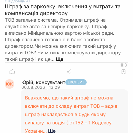
Є відповідь АІ
Штраф за парковку: включення у витрати та
компенсація директору
ТОВ загальна система. Отримали штраф на
службове авто за невірну парковку. Штраф
виписано Мініципальною вартою міської ради.
Штраф сплачено готівкою в банк особисто
директором.Чи можна включити такий штраф у
витрати ТОВ? Чи можна компенсувати директору
такий штраф і як це…
3
Юрій, консультант
ЕКСПЕРТ
ЮК
06.08.2026 | 13:29
Вважаємо, що такий штраф не можна
включати до складу витрат ТОВ – адже
штраф накладається в будь якому
випадку на водія ( ст.152.- 1 Кодексу
України…
Ще