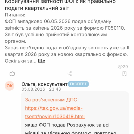
Коригування звітності ФОП: як правильно
подати квартальний звіт
Питання:
ФОП випадково 06.05.2026 подав об’єднану
звітність за квітень 2026 року за формою F050110.
Звіт був успішно прийнятий контролюючим
органом.
Зараз необхідно подати об’єднану звітність уже за ІІ
квартал 2026 року за новою квартальною формою.
Оскільки за…
29
Ольга, консультант
ЕКСПЕРТ
ОК
05.08.2026 | 23:43
За роз'ясненням ДПС
https://tax.gov.ua/media-
tsentr/novini/1030419.html
якщо ФОП подав Розрахунок за всі
місяці за місячною формою, повторно