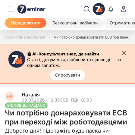
Передплатити
Безкоштовні вебінари
Отримати к
Особистий консультант
Чи потрібно донараховувати ЕСВ при переході між роботодавцями
🤖 АІ-Консультант знає, де знайти
Статті, документи, шаблони та відповіді — за
одним запитом.
Спробувати
Наталія
НА
09.07.2026 | 12:35
ЄСВ, ПДФО, ВЗ
ВІДПОВІДЬ НАДАНО
Чи потрібно донараховувати ЕСВ
при переході між роботодавцями
Доброго дня! підскажіть будь ласка чи