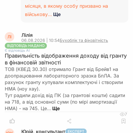
місяця, в якому особу призвано на
військову…
Ще
Лілія
ЛІ
06.08.2026 | 10:54
Бухоблік та фінзвітність
ВІДПОВІДЬ НАДАНО
Є відповідь АІ
Правильність відображення доходу від гранту
в фінансовій звітності
ТОВ (КВЕД 30.30) отримало Грант від Брейв1 на
доопрацювання лабораторного зразка БпЛА. За
рахунок гранту купували комплектуючі і створили
НМА (ноу хау).
Тут радили дохід від ПК (за грантові кошти) садити
на 718, а від основної суми (по мірі амортизації
НМА) - на 745. Це…
7
Юрій, консультант
ЕКСПЕРТ