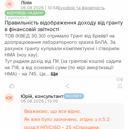
Лілія
ЛІ
06.08.2026 | 10:54
Бухоблік та фінзвітність
ВІДПОВІДЬ НАДАНО
Є відповідь АІ
Правильність відображення доходу від гранту
в фінансовій звітності
ТОВ (КВЕД 30.30) отримало Грант від Брейв1 на
доопрацювання лабораторного зразка БпЛА. За
рахунок гранту купували комплектуючі і створили
НМА (ноу хау).
Тут радили дохід від ПК (за грантові кошти) садити
на 718, а від основної суми (по мірі амортизації
НМА) - на 745. Це…
6
Юрій, консультант
ЕКСПЕРТ
ЮК
06.08.2026 | 13:00
Вважаємо, що все вірно.
Як вже було зазначено, згідно з п.5.2
розд.ІІ НП(С)БО – 25 «Спрощена