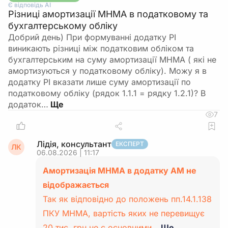
Є відповідь АІ
Різниці амортизації МНМА в податковому та
бухгалтерському обліку
Добрий день) При формуванні додатку РІ
виникають різниці між податковим обліком та
бухгалтерським на суму амортизації МНМА ( які не
амортизуються у податковому обліку). Можу я в
додатку РІ вказати лише суму амортизації по
податковому обліку (рядок 1.1.1 = рядку 1.2.1)? В
додаток…
7
Лідія, консультант
ЕКСПЕРТ
ЛК
06.08.2026 | 11:17
Амортизація МНМА в додатку АМ не
відображається
Так як відповідно до положень пп.14.1.138
ПКУ МНМА, вартість яких не перевищує
20 тис. грн не є основними…
Ще