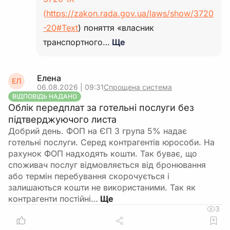
(
https://zakon.rada.gov.ua/laws/show/3720
-20#Text
) поняття «власник
транспортного…
Ще
Елена
ЕЛ
06.08.2026 | 09:31
Спрощена система
ВІДПОВІДЬ НАДАНО
Облік передплат за готельні послуги без
підтверджуючого листа
Добрий день. ФОП на ЄП 3 група 5% надає
готельні послуги. Серед контрагентів юрособи. На
рахунок ФОП надходять кошти. Так буває, що
споживач послуг відмовляється від бронювання
або термін перебування скорочується і
залишаються кошти не використаними. Так як
контрагенти постійні…
3