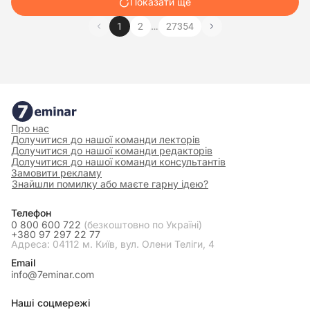
Показати ще
…
1
2
27354
Про нас
Долучитися до нашої команди лекторів
Долучитися до нашої команди редакторів
Долучитися до нашої команди консультантів
Замовити рекламу
Знайшли помилку або маєте гарну ідею?
Телефон
0 800 600 722
(безкоштовно по Україні)
+380 97 297 22 77
Адреса: 04112 м. Київ, вул. Олени Теліги, 4
Email
info@7eminar.com
Наші соцмережі