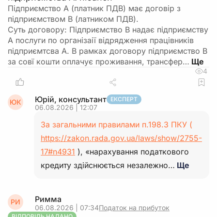
Підприємство А (платник ПДВ) має договір з
підприємством В (латником ПДВ).
Суть договору: Підприємство В надає підприємству
А послуги по організаії відрядження працівників
підприємтсва А. В рамках договору підприємство В
за совї кошти оплачує проживання, трансфер…
4
Юрій, консультант
ЕКСПЕРТ
ЮК
06.08.2026 | 12:07
За загальними правилами п.198.3 ПКУ (
https://zakon.rada.gov.ua/laws/show/2755-
17#n4931
), «нарахування податкового
кредиту здійснюється незалежно…
Ще
Римма
РИ
06.08.2026 | 07:34
Податок на прибуток
ВІДПОВІДЬ НАДАНО