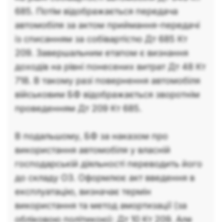
685. Потім відображається передача
автомобіля за актом приймання-передачі
із списанням за собівартістю Дт 685 Кт
209. Завершальним етапом є визнання
доходів на рівні понесених витрат Дт 48 Кт
718. В такому разі повернення автомобіля
військовим БФ відображається зворотнім
проведенням Дт 209 Кт 685.
В подальшому, БФ за наказом про
використання автомобіля у власній
господарській діяльності переводить його
до складу ОЗ. Оформлює акт введення в
експлуатацію, визначає термін
використання та метод амортизації (за
обліковою політикою): Дт 10 Кт 209. Але