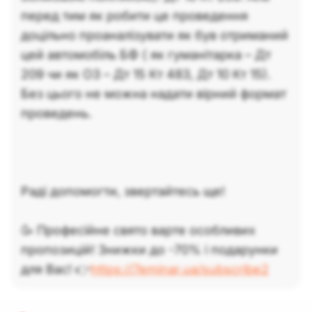
перед тим як робити це проведення
доцільно проаналізувати як був отриманий
цей автомобіль БФ ( як гуманітарка – Дт
209 чи як ОЗ – Дт 15 Кт 483, Дт 10 Кт 15).
Без цього не можна надати вірний формат
проведень.
Раді допомогти, звертайтесь ще!
🥳 Професійне свято варте особливих
пропозицій! Знижки до -70% і подарунки
для Вас! 👉
https://7eminar.ua/subscribe2