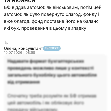
та нюанси
БФ віддав автомобіль військовим, потім цей
автомобіль було повернуто благод. фонду і
вже благод. фонд поставив його на баланс
які бух. проведення в цьому випадку
Олена, консультант
ЕКСПЕРТ
10.07.2026 | 08:58
Надавати формат бухгалтерських
проведень можливо лише у контексті
загального бухобліку цього автомобіля
від отримання
Спочатку треба розуміти як БФ отримав
цей автомобіль і як обліковує його
передачу військовому.