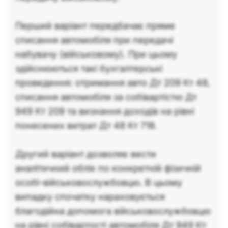
Перший варіант передбачає пряме
списання автомобіля при передачі
набувачу (військовому). При цьому
здійснюються такі бухгалтерські
проведення: отримання авто Дт 209 Кт 48,
списання автомобіля за собівартістю Дт
949 Кт 209 та визнання доходів на рівні
понесених витрат Дт 48 Кт 718.
Другий варіант дозволяє вести
аналітичний облік по конкретній фізичній
особі-військовослужбовцю. В цьому
випадку спочатку нараховується
благодійна допомога військовослужбовцю
на рівні собівартості автомобіля Дт 949 Кт