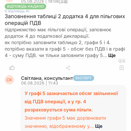
05.08.2026 | 19:08
ПДВ
ВІДПОВІДЬ НАДАНО
Є відповідь АІ
Заповнення таблиці 2 додатка 4 для пільгових
операцій ПДВ
підприємство має пільгові операції, заповнює
додаток 4 до податкової декларації.
як потрібно заповнити таблицю 2, графи 5 і 4.
потрібно вказати в графі 5 - обсяг без ПДВ і в графі
4 - суму ПДВ. чи тільки заповнити графу 5…
5
Світлана, консультант
ЕКСПЕРТ
СК
06.08.2026 | 11:43
У графі 5 зазначається обсяг звільненої
від ПДВ операції, а у гр. 4
розраховується сума пільги.
Значення графи 5 має дорівнювати
значенню, відображеному у…
Ще