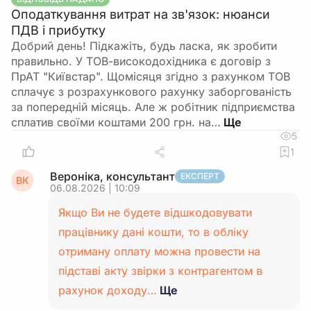
Оподаткування витрат на зв'язок: нюанси
ПДВ і прибутку
Добрий день! Підкажіть, будь ласка, як зробити
правильно. У ТОВ-високодохідника є договір з
ПрАТ "Київстар". Щомісяця згідно з рахунком ТОВ
сплачує з розрахункового рахунку заборгованість
за попередній місяць. Але ж робітник підприємства
сплатив своїми коштами 200 грн. на…
5
1
Вероніка, консультант
ЕКСПЕРТ
ВК
06.08.2026 | 10:09
Якщо Ви не будете відшкодовувати
працівнику дані кошти, то в обліку
отриману оплату можна провести на
підставі акту звірки з контрагентом в
рахунок доходу…
Ще