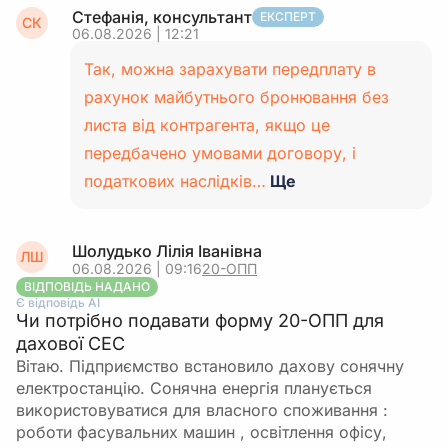
Стефанія, консультант
ЕКСПЕРТ
СК
06.08.2026 | 12:21
Так, можна зарахувати передплату в
рахунок майбутнього бронювання без
листа від контрагента, якщо це
передбачено умовами договору, і
податкових наслідків…
Ще
Шолудько Лілія Іванівна
ЛШ
06.08.2026 | 09:16
20-ОПП
ВІДПОВІДЬ НАДАНО
Є відповідь АІ
Чи потрібно подавати форму 20-ОПП для
дахової СЕС
Вітаю. Підприємство встановило дахову сонячну
електростанцію. Сонячна енергія планується
використовуватися для власного споживання :
роботи фасувальних машин , освітлення офісу,