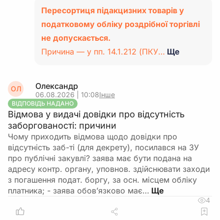
Пересортиця підакцизних товарів у
податковому обліку роздрібної торгівлі
не допускається.
Причина — у пп. 14.1.212 (ПКУ…
Ще
Олександр
ОЛ
06.08.2026 | 10:08
Інше
ВІДПОВІДЬ НАДАНО
Відмова у видачі довідки про відсутність
заборгованості: причини
Чому приходить відмова щодо довідки про
відсутність заб-ті (для декрету), посилався на ЗУ
про публічні закувлі? заява має бути подана на
адресу контр. органу, уповнов. здійснювати заходи
з погашення подат. боргу, за осн. місцем обліку
платника; - заява обов’язково має…
4