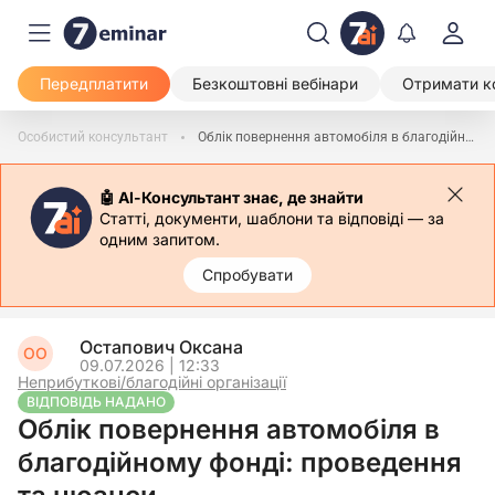
Передплатити
Безкоштовні вебінари
Отримати к
Особистий консультант
Облік повернення автомобіля в благодійному фонді: проведення та нюанси
🤖 АІ-Консультант знає, де знайти
Статті, документи, шаблони та відповіді — за
одним запитом.
Спробувати
Остапович Оксана
ОО
09.07.2026 | 12:33
Неприбуткові/благодійні організації
ВІДПОВІДЬ НАДАНО
Облік повернення автомобіля в
благодійному фонді: проведення