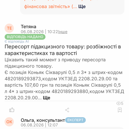
фінансова звітність» (…
Ще
Тетяна
ТЕ
06.08.2026 | 10:22
Інше
ВІДПОВІДЬ НАДАНО
Є відповідь АІ
Пересорт підакцизного товару: розбіжності в
характеристиках та вартості
Цікавить такий момент з приводу пересорта
підакцизного товару.
Є позиція Коньяк Сікварулі 0,5 л 3* з штрих-кодом
4820189293873,кодом УКТЗЕД 2208.20.29.00 та
вартість 107,60 грн та позиція Коньяк Сікварулі 0,5
л 4* з штрих-кодом 4820189293880,кодом УКТЗЕД
2208.20.29.00…
5
Ольга, консультант
ЕКСПЕРТ
ОК
06.08.2026 | 12:07