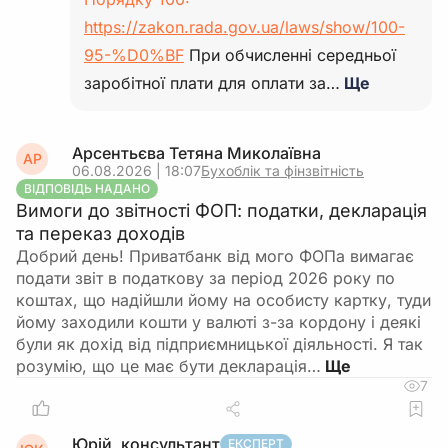
https://zakon.rada.gov.ua/laws/show/100-
95-%D0%BF
При обчисленні середньої
заробітної плати для оплати за…
Ще
Арсентьєва Тетяна Миколаївна
АР
06.08.2026 | 18:07
Бухоблік та фінзвітність
ВІДПОВІДЬ НАДАНО
Вимоги до звітності ФОП: податки, декларація
та переказ доходів
Добрий день! Приватбанк від мого ФОПа вимагає
подати звіт в податкову за період 2026 року по
коштах, що надійшли йому на особисту картку, туди
йому заходили кошти у валюті з-за кордону і деякі
були як дохід від підприємницької діяльності. Я так
розумію, що це має бути декларація…
7
Юрій, консультант
ЕКСПЕРТ