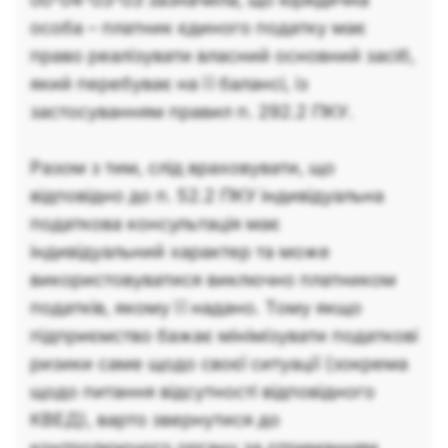
особа – платник єдиного податку має
право реалізувати власний основний засіб,
який перебуває на її балансі, із
застосуванням правил п. 292.2 ПКУ.
Разом з тим, слід враховувати, що
відповідно до п. 52.2 ПКУ індивідуальна
податкова консультація має
індивідуальний характер та може
використовуватися виключно платником
податків, якому її надано. Тому якщо
підприємство бажає мінімізувати податкові
ризики саме щодо своєї ситуації (зокрема
щодо питання відсутності відповідного
КВЕД), варто звернутися до
контролюючого органу за отриманням