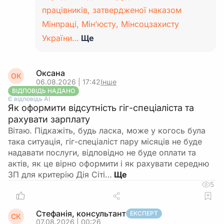
працівників, затвердженої наказом
Мінпраці, Мін’юсту, Мінсоцзахисту
України…
Ще
Оксана
ОК
06.08.2026 | 17:42
Інше
ВІДПОВІДЬ НАДАНО
Є відповідь АІ
Як оформити відсутність гіг-спеціаліста та
рахувати зарплату
Вітаю. Підкажіть, будь ласка, може у когось була
така ситуація, гіг-спеціаліст пару місяців не буде
надавати послуги, відповідно не буде оплати та
актів, як це вірно оформити і як рахувати середню
ЗП для критерію Дія Сіті…
5
Стефанія, консультант
ЕКСПЕРТ
СК
07.08.2026 | 00:26