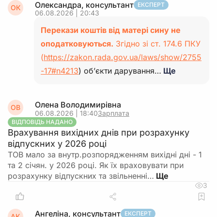
Олександра, консультант
ЕКСПЕРТ
ОК
06.08.2026 | 20:43
Перекази коштів від матері сину не
оподатковуються.
Згідно зі ст. 174.6 ПКУ
(
https://zakon.rada.gov.ua/laws/show/2755
-17#n4213
) об’єкти дарування…
Ще
Олена Володимирівна
ОВ
06.08.2026 | 18:40
Зарплата
ВІДПОВІДЬ НАДАНО
Врахування вихідних днів при розрахунку
відпускних у 2026 році
ТОВ мало за внутр.розпорядженням вихідні дні - 1
та 2 січян. у 2026 році. Як їх враховувати при
розрахунку відпускних та звільненні…
3
Ангеліна, консультант
ЕКСПЕРТ
АК