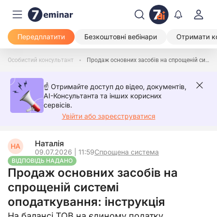
Передплатити
Безкоштовні вебінари
Отримати к
Особистий консультант
Продаж основних засобів на спрощеній системі оподаткування: інструкція
☝️ Отримайте доступ до відео, документів,
AI-Консультанта та інших корисних
сервісів.
Увійти або зареєструватися
Наталія
НА
09.07.2026 | 11:59
Спрощена система
ВІДПОВІДЬ НАДАНО
Продаж основних засобів на
спрощеній системі
оподаткування: інструкція
На балансі ТОВ на єдиному податку,