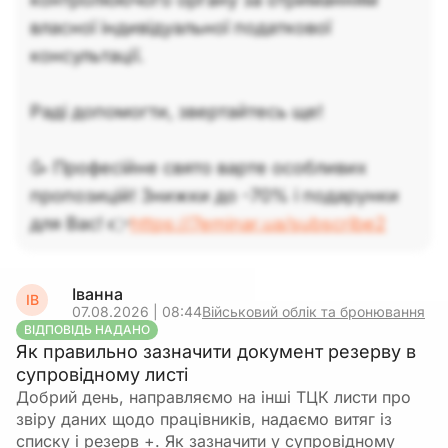
власної індивідуальної податкової
консультації.
Раді допомогти, звертайтесь ще!
🥳 Професійне свято варте особливих
пропозицій! Знижки до -70% і подарунки
для Вас! 👉
https://7eminar.ua/subscribe2
Іванна
ІВ
07.08.2026 | 08:44
Військовий облік та бронювання
ВІДПОВІДЬ НАДАНО
Як правильно зазначити документ резерву в
супровідному листі
Добрий день, направляємо на інші ТЦК листи про
звіру даних щодо працівників, надаємо витяг із
списку і резерв +. Як зазначити у супровідному