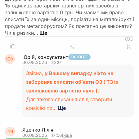
15 одиниць застарілих транспортних засобів з
залишковою вартістю 0 грн. Чи маємо ми право
списати їх за один місяць, порізати на металобрухт і
продати металобрухтом? Як поетапно це виконати?
Чи є ризики…
3
Юрій, консультант
ЕКСПЕРТ
ЮК
06.08.2026 | 22:01
Звісно,
у Вашому випадку ніхто не
забороняє списати об’єкти ОЗ ( ТЗ із
залишковою вартістю нуль ).
Для такого списання слід створити
комісію по…
Ще
Яценко Лілія
ЛЯ
06.08.2026 | 17:56
Інше