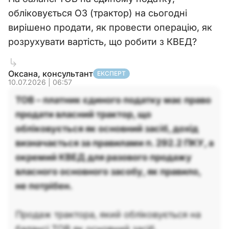
обліковується ОЗ (трактор) на сьогодні
вирішено продати, як провести операцію, як
розрухувати вартість, що робити з КВЕД?
Оксана, консультант
ЕКСПЕРТ
10.07.2026 | 06:57
ТОВ – платник єдиного податку має право
продати власний трактор, що
обліковується як основний засіб, дохід
визначається за правилами п. 292.2 ПКУ, а
окремий КВЕД для разового продажу
власного основного засобу, як правило,
не потрібен.
Продаж трактора, який обліковується на
балансі ТОВ як основний засіб,