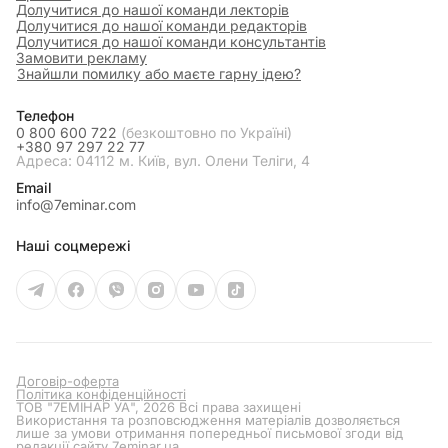
Долучитися до нашої команди лекторів
Долучитися до нашої команди редакторів
Долучитися до нашої команди консультантів
Замовити рекламу
Знайшли помилку або маєте гарну ідею?
Телефон
0 800 600 722
(безкоштовно по Україні)
+380 97 297 22 77
Адреса: 04112 м. Київ, вул. Олени Теліги, 4
Email
info@7eminar.com
Наші соцмережі
Договір-оферта
Політика конфіденційності
ТОВ "7ЕМІНАР УА", 2026 Всі права захищені
Використання та розповсюдження матеріалів дозволяється
лише за умови отримання попередньої письмової згоди від
редакції сайту
7eminar.ua