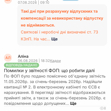
07.08.2026 | 09:10
Такі дні при розрахунку відпускних та
компенсації за невикористану відпустку
не віднімаються.
Святкові і неробочі дні визначені ст. 73
КЗпП. На час…
Ще
Аліна
АЛ
06.08.2026 | 18:32
Кадри
ВІДПОВІДЬ НАДАНО
Помилки у звітності ФОП: що робити далі
По ФОП було подано помісячно об'єднану звітність
11.05.2026р. за січень-березень 2026р. Надійшли
квитанції № 2. В електронному кабінеті по ЄСВ є
нарахування. В перегляді звітності відображаються
прийняті звіти, а також за січень-березень 2026р. є
повідомлення щодо допущених…
8