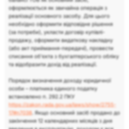
оформлюється як звичайна операція з
реалізації основного засобу. Для цього
необхідно оформити відповідне рішення
(за потреби), укласти договір купівлі-
продажу, оформити видаткову накладну
(або акт приймання-передачі), провести
списання об'єкта з бухгалтерського обліку
та відобразити дохід від реалізації.
Порядок визначення доходу юридичної
особи – платника єдиного податку
встановлено п. 292.2 ПКУ
https://zakon.rada.gov.ua/laws/show/2755-
17#n7038
. Якщо основний засіб продано до
закінчення 12 календарних місяців з дня
введення в експлуатацію, доходом є вся