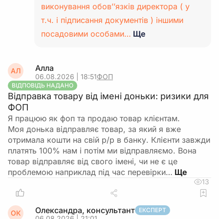
виконування обов’’язків директора ( у
т.ч. і підписання документів ) іншими
посадовими особами…
Ще
Алла
АЛ
06.08.2026 | 18:51
ФОП
ВІДПОВІДЬ НАДАНО
Відправка товару від імені доньки: ризики для
ФОП
Я працюю як фоп та продаю товар клієнтам.
Моя донька відправляє товар, за який я вже
отримала кошти на свій р/р в банку. Клієнти завжди
платять 100% нам і потім ми відправляємо. Вона
товар відправляє від свого імені, чи не є це
проблемою наприклад під час перевірки…
13
Олександра, консультант
ЕКСПЕРТ
ОК
06.08.2026 | 21:01