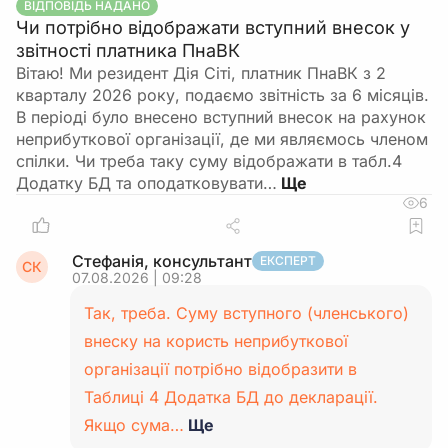
ВІДПОВІДЬ НАДАНО
Чи потрібно відображати вступний внесок у
звітності платника ПнаВК
Вітаю! Ми резидент Дія Сіті, платник ПнаВК з 2
кварталу 2026 року, подаємо звітність за 6 місяців.
В періоді було внесено вступний внесок на рахунок
неприбуткової організації, де ми являємось членом
спілки. Чи треба таку суму відображати в табл.4
Додатку БД та оподатковувати…
6
Стефанія, консультант
ЕКСПЕРТ
СК
07.08.2026 | 09:28
Так, треба. Суму вступного (членського)
внеску на користь неприбуткової
організації потрібно відобразити в
Таблиці 4 Додатка БД до декларації.
Якщо сума…
Ще