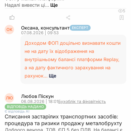
Надалі вивести ці…
5
Оксана, консультант
ЕКСПЕРТ
ОК
07.08.2026 | 09:53
Доходом ФОП доцільно визнавати кошти
не на дату їх відображення на
внутрішньому балансі платформи Replay,
а на дату фактичного зарахування на
рахунок…
Ще
Любов Піскун
ЛЮ
06.08.2026 | 18:01
Бухоблік та фінзвітність
ВІДПОВІДЬ НАДАНО
Є відповідь АІ
Списання застарілих транспортних засобів:
процедура та ризики продажу металобрухту
Доброго вечора. ТОВ, ЄП 5 без ПДВ. На балансі є