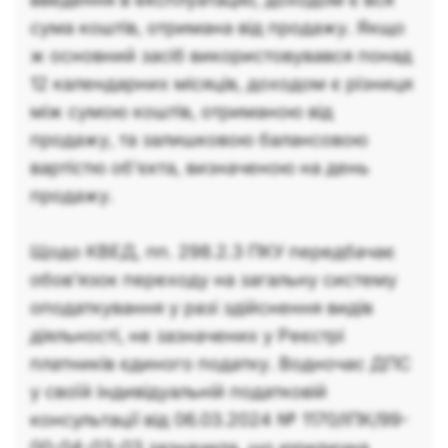
сума коштів, отримана від продажу. Якщо
ж основний засіб використовувався понад
12 календарних місяців, доходом є різниця
між сумою коштів, отриманою від
продажу, та залишковою балансовою
вартістю об'єкта, визначеною на день
продажу.
Щодо КВЕД, пп. 298.2.3 ПКУ передбачає
обов'язок переходу на загальну систему
оподаткування у разі здійснення видів
діяльності, не зазначених у Реєстрі
платників єдиного податку. Водночас ДПС
у своїй індивідуальній податковій
консультації від 06.03.2024 № 1170/ІПК/99-
00-04-03-03 зазначила, що юридична