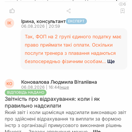
6
Ірина, консультант
ЕКСПЕРТ
ІК
06.08.2026 | 20:59
Так, ФОП на 2 групі єдиного податку має
право приймати такі оплати. Оскільки
послуги тренера з плавання надаються
безпосередньо фізичним особам…
Ще
Коновалова Людмила Віталіівна
КО
06.08.2026 | 16:44
Інше
ВІДПОВІДЬ НАДАНО
Звітність про відрахування: коли і як
правильно надсилати
Який звіт і коли щомісяця надсилати виконавцю звіт
про здійснені відрахування та виплати за формою
інстр з організації примусового виконнаня рішень
Мінюст ,,, Зразок зповнення можно…