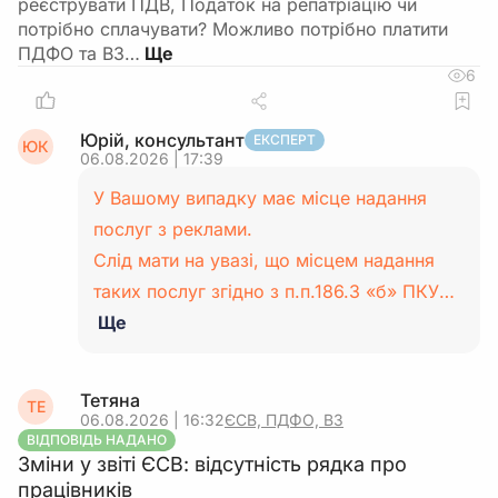
реєструвати ПДВ, Податок на репатріацію чи
потрібно сплачувати? Можливо потрібно платити
ПДФО та ВЗ…
6
Юрій, консультант
ЕКСПЕРТ
ЮК
06.08.2026 | 17:39
У Вашому випадку має місце надання
послуг з реклами.
Слід мати на увазі, що місцем надання
таких послуг згідно з п.п.186.3 «б» ПКУ…
Ще
Тетяна
ТЕ
06.08.2026 | 16:32
ЄСВ, ПДФО, ВЗ
ВІДПОВІДЬ НАДАНО
Зміни у звіті ЄСВ: відсутність рядка про
працівників