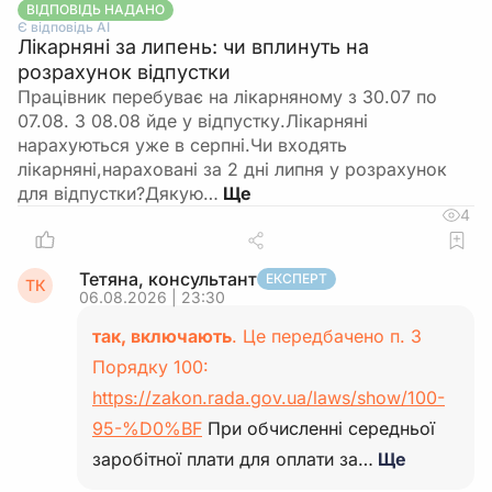
ВІДПОВІДЬ НАДАНО
Є відповідь АІ
Лікарняні за липень: чи вплинуть на
розрахунок відпустки
Працівник перебуває на лікарняному з 30.07 по
07.08. З 08.08 йде у відпустку.Лікарняні
нарахуються уже в серпні.Чи входять
лікарняні,нараховані за 2 дні липня у розрахунок
для відпустки?Дякую…
4
Тетяна, консультант
ЕКСПЕРТ
ТК
06.08.2026 | 23:30
так, включають
. Це передбачено п. 3
Порядку 100:
https://zakon.rada.gov.ua/laws/show/100-
95-%D0%BF
При обчисленні середньої
заробітної плати для оплати за…
Ще