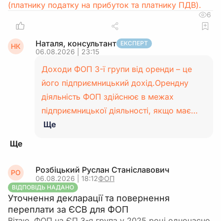
(платнику податку на прибуток та платнику ПДВ).
6
Наталя, консультант
ЕКСПЕРТ
НК
06.08.2026 | 23:15
Доходи ФОП 3-ї групи від оренди – це
його підприємницький дохід.Орендну
діяльність ФОП здійснює в межах
підприємницької діяльності, якщо має…
Ще
Розбіцький Руслан Станіславович
РО
06.08.2026 | 18:12
ФОП
ВІДПОВІДЬ НАДАНО
Уточнення декларації та повернення
переплати за ЄСВ для ФОП
Вітаю. ФОП на ЄП 3-я група у 2025 році одночасно