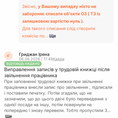
Звісно,
у Вашому випадку ніхто не
забороняє списати об’єкти ОЗ ( ТЗ із
залишковою вартістю нуль ).
Для такого списання слід створити
комісію по…
Ще
Гриджан Ірена
ІГ
06.08.2026 | 17:49
Кадри
ВІДПОВІДЬ НАДАНО
Виправлення записів у трудовій книжці після
звільнення працівника
При заповненні трудової книжки при звільненні
працівника внесли запис про звільнення , підписали
і поставили печатку. Потім згадали, що не
зазначили, що до цього двічі було переведення з
однієї посади на іншу, потім повернули на
попередню і знову перевели. Тобто пропустили 3…