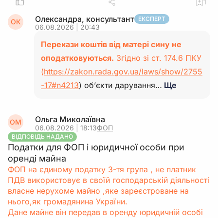
1
Олександра, консультант
ЕКСПЕРТ
ОК
06.08.2026 | 20:43
Перекази коштів від матері сину не
оподатковуються.
Згідно зі ст. 174.6 ПКУ
(
https://zakon.rada.gov.ua/laws/show/2755
-17#n4213
) об’єкти дарування…
Ще
Ольга Миколаївна
ОМ
06.08.2026 | 18:13
ФОП
ВІДПОВІДЬ НАДАНО
Податки для ФОП і юридичної особи при
оренді майна
ФОП на єдиному податку 3-тя група , не платник
ПДВ використовує в своїй господарській діяльності
власне нерухоме майно ,яке зареєстроване на
нього,як громадянина України.
Дане майне він передав в оренду юридичній особі