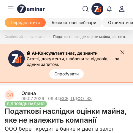
Передплатити
Безкоштовні вебінари
Отримати к
Особистий консультант
Податкові наслідки оцінки майна, яке не належить компанії
🤖 АІ-Консультант знає, де знайти
Статті, документи, шаблони та відповіді — за
одним запитом.
Спробувати
Олена
ОЛ
09.07.2026 | 09:44
ЄСВ, ПДФО, ВЗ
ВІДПОВІДЬ НАДАНО
Податкові наслідки оцінки майна,
яке не належить компанії
ООО берет кредит в банке и дает в залог