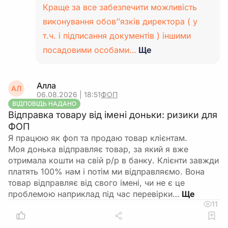
Краще за все забезпечити можливість
виконування обов’’язків директора ( у
т.ч. і підписання документів ) іншими
посадовими особами…
Ще
Алла
АЛ
06.08.2026 | 18:51
ФОП
ВІДПОВІДЬ НАДАНО
Відправка товару від імені доньки: ризики для
ФОП
Я працюю як фоп та продаю товар клієнтам.
Моя донька відправляє товар, за який я вже
отримала кошти на свій р/р в банку. Клієнти завжди
платять 100% нам і потім ми відправляємо. Вона
товар відправляє від свого імені, чи не є це
проблемою наприклад під час перевірки…
11