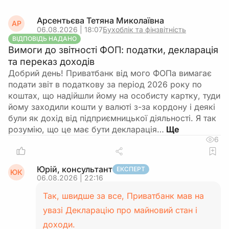
Арсентьєва Тетяна Миколаївна
АР
06.08.2026 | 18:07
Бухоблік та фінзвітність
ВІДПОВІДЬ НАДАНО
Вимоги до звітності ФОП: податки, декларація
та переказ доходів
Добрий день! Приватбанк від мого ФОПа вимагає
подати звіт в податкову за період 2026 року по
коштах, що надійшли йому на особисту картку, туди
йому заходили кошти у валюті з-за кордону і деякі
були як дохід від підприємницької діяльності. Я так
розумію, що це має бути декларація…
6
Юрій, консультант
ЕКСПЕРТ
ЮК
06.08.2026 | 22:16
Так, швидше за все, Приватбанк мав на
увазі Декларацію про майновий стан і
доходи.