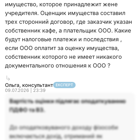
имущество, которое принадлежит жене
учредителя. Оценщик имущества составил
трех сторонний договор, где заказчик указан
собственник кафе, а плательщик ООО. Какие
будут налоговые платежи и последствия ,
если ООО оплатит за оценку имущества,
собственник которого не имеет никакого
документального отношения к ООО ?
Ольга, консультант
ЕКСПЕРТ
09.07.2026 | 23:39
Вартість оцінки підлягає оподаткуванню
ПДФО та ВЗ.
До оподатковуваного доходу фізособи
включається дохід, отриманий як