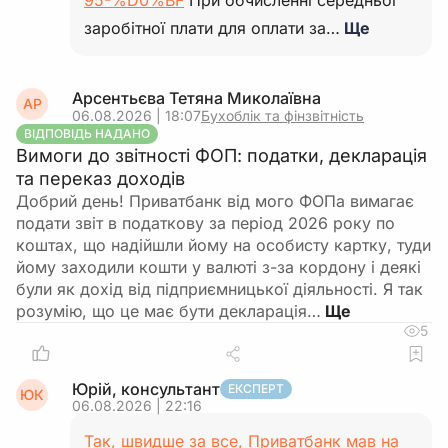
95-%D0%BF
При обчисленні середньої
заробітної плати для оплати за…
Ще
Арсентьєва Тетяна Миколаївна
АР
06.08.2026 | 18:07
Бухоблік та фінзвітність
ВІДПОВІДЬ НАДАНО
Вимоги до звітності ФОП: податки, декларація
та переказ доходів
Добрий день! Приватбанк від мого ФОПа вимагає
подати звіт в податкову за період 2026 року по
коштах, що надійшли йому на особисту картку, туди
йому заходили кошти у валюті з-за кордону і деякі
були як дохід від підприємницької діяльності. Я так
розумію, що це має бути декларація…
5
Юрій, консультант
ЕКСПЕРТ
ЮК
06.08.2026 | 22:16
Так, швидше за все, Приватбанк мав на