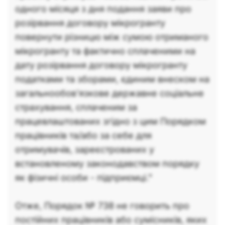
одного місяця з дня подання заяви про
розірвання договору мікрогранту
повернути різницю між сумою отриманого
мікрогранту та фактично сплаченими на
дату розірвання договору мікрогранту
податками та зборами, єдиним внеском на
загальнообов’язкове державне соціальне
страхування, сплаченим за
працевлаштованих згідно з цим Порядком
працівників та/або за себе для
отримувачів, зареєстрованих у
встановленому законодавством порядку
як фізичні особи - підприємці."
Отже, Порядок № 738 не говорить про
постійних працівників або сумісників, яких