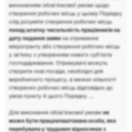
виконанням обов’язкової умови щодо
створення робочих місць у цьому Порядку
слід розуміти створення робочих місць
понад штатну чисельність працівників на
дату подання заяви
на отримання
мікрогранту або створення робочих місць
у зв’язку з утворенням нового суб’єкта
господарювання. Отримувачі можуть
створити нові посади, необхідні для
виробничого процесу, в межах кількості
створених робочих місць відповідно до
умов пункту 4 цього Порядку. ...
Для виконання обов’язкової умови
не
може бути працевлаштована особа, яка
перебувала у трудових відносинах з