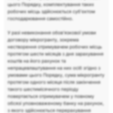
цього Порядку, комплектування таких
робочих місць здійснюється суб’єктом
господарювання самостійно.
У разі невиконання обов’язкової умови
договору мікрогранту, зокрема
нестворення отримувачем робочих місць
протягом шести місяців з дня зарахування
коштів на його рахунок та
непрацевлаштування на них осіб згідно з
умовами цього Порядку, сума мікрогранту
протягом одного місяця після закінчення
такого шестимісячного періоду
повертається отримувачем у повному
обсязі уповноваженому банку на рахунок,
з якого здійснюється перерахування