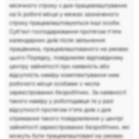
місячного строку з дня працевлаштування
на їх робочі місця у межах зазначеного
строку працевлаштовуються інші особи.
Суб’єкт господарювання протягом п’яти
календарних днів після звільнення
працівника, працевлаштованого на умовах
цього Порядку, повідомляє відповідному
центру зайнятості про наявність або
відсутність наміру комплектування ним
робочого місця особами з числа
зареєстрованих безробітних. За наявності
такого наміру у роботодавця та у разі
відсутності протягом п’яти днів з дня
отримання такого повідомлення у центрі
зайнятості зареєстрованих безробітних, які
можуть бути працевлаштовані на умовах