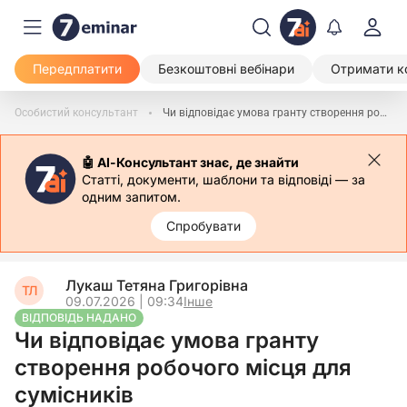
Передплатити
Безкоштовні вебінари
Отримати к
Особистий консультант
Чи відповідає умова гранту створення робочого місця для сумісників
🤖 АІ-Консультант знає, де знайти
Статті, документи, шаблони та відповіді — за
одним запитом.
Спробувати
Лукаш Тетяна Григорівна
ТЛ
09.07.2026 | 09:34
Інше
ВІДПОВІДЬ НАДАНО
Чи відповідає умова гранту
створення робочого місця для
сумісників