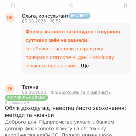
Ольга, консультант
ЕКСПЕРТ
ОК
06.08.2026 | 18:52
Форма звітності та порядок її подання
суттєвих змін не зазнали.
Із табличної частини розрахунку
прибрали статистичні дані - облікову
кількість працюючих…
Ще
Тетяна
ТЕ
06.08.2026 | 16:26
Бухоблік та фінзвітність
ВІДПОВІДЬ НАДАНО
Є відповідь АІ
Облік доходу від інвестиційного заохочення:
методи та нюанси
Доброго дня. Підприємство уклало з банком
договір фінансового лізингу на с/г техніку
виробництва країн ЄС. Подало заявку щодо