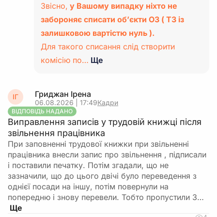
Звісно,
у Вашому випадку ніхто не
забороняє списати об’єкти ОЗ ( ТЗ із
залишковою вартістю нуль ).
Для такого списання слід створити
комісію по…
Ще
Гриджан Ірена
ІГ
06.08.2026 | 17:49
Кадри
ВІДПОВІДЬ НАДАНО
Виправлення записів у трудовій книжці після
звільнення працівника
При заповненні трудової книжки при звільненні
працівника внесли запис про звільнення , підписали
і поставили печатку. Потім згадали, що не
зазначили, що до цього двічі було переведення з
однієї посади на іншу, потім повернули на
попередню і знову перевели. Тобто пропустили 3…