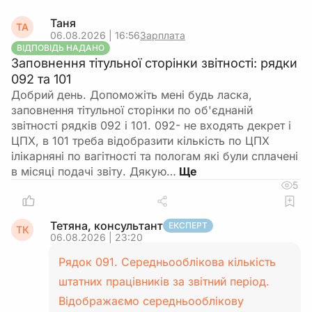
Таня
ТА
06.08.2026 | 16:56
Зарплата
ВІДПОВІДЬ НАДАНО
Заповнення тітульної сторінки звітності: рядки
092 та 101
Добрий день. Допоможіть мені будь ласка,
заповнення тітульної сторінки по об'єднаній
звітності рядків 092 і 101. 092- не входять декрет і
ЦПХ, в 101 треба відобразити кількість по ЦПХ
ілікарняні по вагітності та пологам які були сплачені
в місяці подачі звіту. Дякую…
5
Тетяна, консультант
ЕКСПЕРТ
ТК
06.08.2026 | 23:20
Рядок 091. Середньооблікова кількість
штатних працівників за звітний період.
Відображаємо середньооблікову