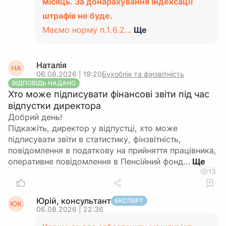
особисто або телефоном для контролю
місяць. За донарахування індексації
опрацювання листа.
штрафів не буде.
Маємо норму п.1.6.2…
Ще
Якщо податкова відмовляється знімати
актуальність, але декларація технічно діє
Наталія
НА
Погодивши це із своїм інспектором,
06.08.2026 | 19:20
Бухоблік та фінзвітність
подайте уточнюючу декларацію за 2
ВІДПОВІДЬ НАДАНО
півріччя 2025 року з нульовими доходами
Хто може підписувати фінансові звіти під час
відпустки директора
та нульовими нарахуваннями, щоб
Добрий день!
обнулити податкові зобов’язання за
Підкажіть, директор у відпустці, хто може
«чужий» період.
підписувати звіти в статистику, фінзвітність,
повідомлення в податкову на прийняття працівника,
Після подання уточнення знову перевірте
оперативне повідомлення в Пенсійний фонд…
інтегровану картку, аби пересвідчитися,
13
що борг відсутній.
Ризики / нюанси
Юрій, консультант
ЕКСПЕРТ
ЮК
06.08.2026 | 22:36
Основний ризик — «висячі» нарахування за