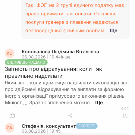
Так, ФОП на 2 групі єдиного податку має
право приймати такі оплати. Оскільки
послуги тренера з плавання надаються
безпосередньо фізичним особам…
Ще
Коновалова Людмила Віталіівна
КО
06.08.2026 | 16:44
Інше
ВІДПОВІДЬ НАДАНО
Звітність про відрахування: коли і як
правильно надсилати
Який звіт і коли щомісяця надсилати виконавцю звіт
про здійснені відрахування та виплати за формою
інстр з організації примусового виконнаня рішень
Мінюст ,,, Зразок зповнення можно…
4
Стефанія, консультант
ЕКСПЕРТ
СК
06.08.2026 | 19:45