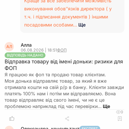
Краще за все забезпечити можливість
період, коли ви не були платником.
Якщо їх не
виконування обов’’язків директора ( у
зняти, можуть утворитися податковий борг,
пеня та обмеження (наприклад, блокування
т.ч. і підписання документів ) іншими
реєстраційних дій або перешкоди при закритті
посадовими особами…
Ще
ФОП). Тому важливо не лише подати пояснення,
а й довести справу до фактичного скасування
нарахувань.
Алла
АЛ
06.08.2026 | 18:51
ФОП
ВІДПОВІДЬ НАДАНО
Відправка товару від імені доньки: ризики для
ФОП
Я працюю як фоп та продаю товар клієнтам.
Моя донька відправляє товар, за який я вже
отримала кошти на свій р/р в банку. Клієнти завжди
платять 100% нам і потім ми відправляємо. Вона
товар відправляє від свого імені, чи не є це
проблемою наприклад під час перевірки…
9
Олександра, консультант
ЕКСПЕРТ