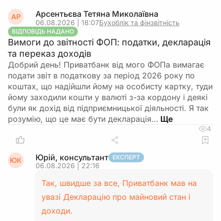
Арсентьєва Тетяна Миколаївна
АР
06.08.2026 | 18:07
Бухоблік та фінзвітність
ВІДПОВІДЬ НАДАНО
Вимоги до звітності ФОП: податки, декларація
та переказ доходів
Добрий день! Приватбанк від мого ФОПа вимагає
подати звіт в податкову за період 2026 року по
коштах, що надійшли йому на особисту картку, туди
йому заходили кошти у валюті з-за кордону і деякі
були як дохід від підприємницької діяльності. Я так
розумію, що це має бути декларація…
4
Юрій, консультант
ЕКСПЕРТ
ЮК
06.08.2026 | 22:16
Так, швидше за все, Приватбанк мав на
увазі Декларацію про майновий стан і
доходи.