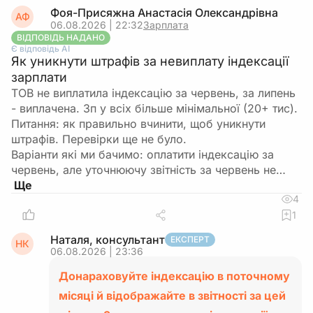
кабінеті.
Фоя-Присяжна Анастасія Олександрівна
АФ
06.08.2026 | 22:32
Зарплата
ВІДПОВІДЬ НАДАНО
Якщо отримаєте письмову відповідь про
Є відповідь АІ
визнання декларації помилково поданою
Як уникнути штрафів за невиплату індексації
або зняття її актуальності — перевірте, що
зарплати
нарахування зникли.
ТОВ не виплатила індексацію за червень, за липень
- виплачена. Зп у всіх більше мінімальної (20+ тис).
Якщо відповіді немає або нарахування не
Питання: як правильно вчинити, щоб уникнути
зняті
штрафів. Перевірки ще не було.
Варіанти які ми бачимо: оплатити індексацію за
Подайте повторний лист із чітким
червень, але уточнюючу звітність за червень не…
формулюванням: «прошу зняти
4
актуальність та визнати помилково
1
поданою декларацію платника єдиного
податку за 2 півріччя 2025 року, оскільки
Наталя, консультант
ЕКСПЕРТ
НК
на цю дату я не був зареєстрований як
06.08.2026 | 23:36
ФОП та платник єдиного податку».
Донараховуйте індексацію в поточному
місяці й відображайте в звітності за цей
За можливості зверніться до податкової