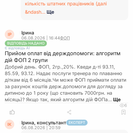
кількість штатних працівників (далі
&ndash…
Ще
Ірина
ІР
06.08.2026 | 16:44
ФОП
ВІДПОВІДЬ НАДАНО
Є відповідь АІ
Прийом оплат від держдопомоги: алгоритм
дій ФОП 2 групи
Добрий день. ФОП, 2гр.,20%. Кведи д-ті 93.11,
85.59, 93.12. Надає послуги тренера по плаванню
діткам від 6 місяців.Чи може ФОП приймати оплати
за рахунок коштів держ.допомоги для догляду за
дитиною до 1 року (що становить 7000грн. на
місяць)? Якщо так, який алгоритм дій ФОПа…
6
Ірина, консультант
ЕКСПЕРТ
ІК
06.08.2026 | 20:59