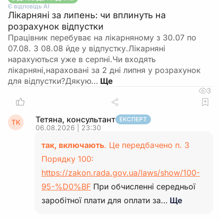
Є відповідь АІ
Лікарняні за липень: чи вплинуть на
розрахунок відпустки
Працівник перебуває на лікарняному з 30.07 по
07.08. З 08.08 йде у відпустку.Лікарняні
нарахуються уже в серпні.Чи входять
лікарняні,нараховані за 2 дні липня у розрахунок
для відпустки?Дякую…
3
Тетяна, консультант
ЕКСПЕРТ
ТК
06.08.2026 | 23:30
так, включають
. Це передбачено п. 3
Порядку 100:
https://zakon.rada.gov.ua/laws/show/100-
95-%D0%BF
При обчисленні середньої
заробітної плати для оплати за…
Ще