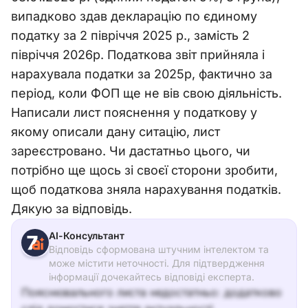
випадково здав декларацію по єдиному
податку за 2 півріччя 2025 р., замість 2
півріччя 2026р. Податкова звіт прийняла і
нарахувала податки за 2025р, фактично за
період, коли ФОП ще не вів свою діяльність.
Написали лист пояснення у податкову у
якому описали дану ситацію, лист
зареєстровано. Чи дастатньо цього, чи
потрібно ще щось зі своєї сторони зробити,
щоб податкова зняла нарахування податків.
Дякую за відповідь.
АІ-Консультант
Відповідь сформована штучним інтелектом та
може містити неточності. Для підтвердження
інформації дочекайтесь відповіді експерта.
Пояснювального листа недостатньо: додатково