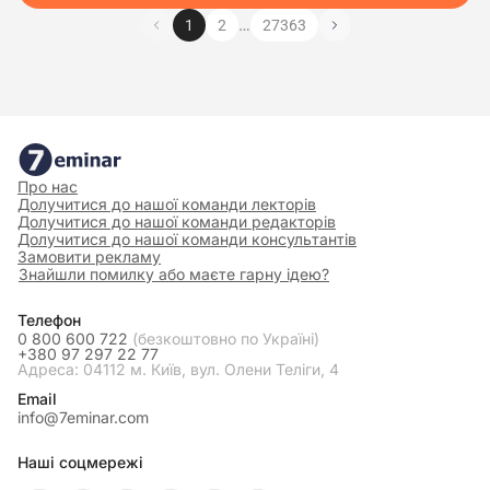
…
1
2
27363
Про нас
Долучитися до нашої команди лекторів
Долучитися до нашої команди редакторів
Долучитися до нашої команди консультантів
Замовити рекламу
Знайшли помилку або маєте гарну ідею?
Телефон
0 800 600 722
(безкоштовно по Україні)
+380 97 297 22 77
Адреса: 04112 м. Київ, вул. Олени Теліги, 4
Email
info@7eminar.com
Наші соцмережі