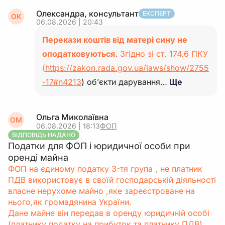
Олександра, консультант
ЕКСПЕРТ
ОК
06.08.2026 | 20:43
Перекази коштів від матері сину не
оподатковуються.
Згідно зі ст. 174.6 ПКУ
(
https://zakon.rada.gov.ua/laws/show/2755
-17#n4213
) об’єкти дарування…
Ще
Ольга Миколаївна
ОМ
06.08.2026 | 18:13
ФОП
ВІДПОВІДЬ НАДАНО
Податки для ФОП і юридичної особи при
оренді майна
ФОП на єдиному податку 3-тя група , не платник
ПДВ використовує в своїй господарській діяльності
власне нерухоме майно ,яке зареєстроване на
нього,як громадянина України.
Дане майне він передав в оренду юридичній особі
(платнику податку на прибуток та платнику ПДВ).