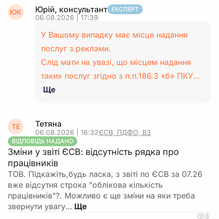
Юрій, консультант
ЕКСПЕРТ
ЮК
06.08.2026 | 17:39
У Вашому випадку має місце надання
послуг з реклами.
Слід мати на увазі, що місцем надання
таких послуг згідно з п.п.186.3 «б» ПКУ…
Ще
Тетяна
ТЕ
06.08.2026 | 16:32
ЄСВ, ПДФО, ВЗ
ВІДПОВІДЬ НАДАНО
Зміни у звіті ЄСВ: відсутність рядка про
працівників
ТОВ. Підкажіть,будь ласка, з звіті по ЄСВ за 07.26
вже відсутня строка "облікова кількість
працівників"?. Можливо є ще зміни на яки треба
звернути увагу…
3