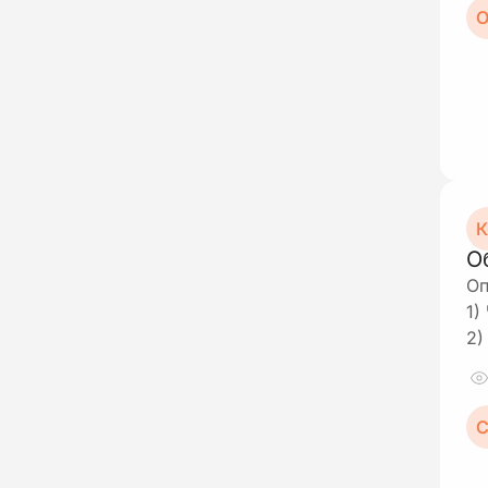
О
К
О
Оп
1)
2)
С