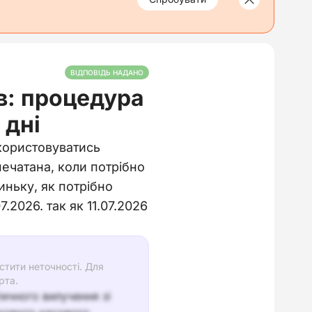
ВІДПОВІДЬ НАДАНО
в: процедура
 дні
икористовуватись
ечатана, коли потрібно
иньку, як потрібно
7.2026. так як 11.07.2026
тити неточності. Для
рта.
тичного вилучення зі