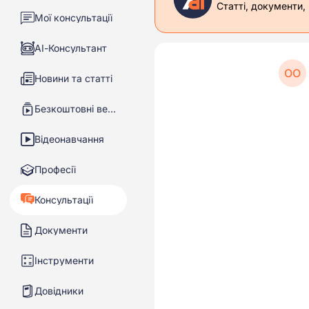
Статті, документи,
Мої консультації
АІ-Консультант
ОО
Новини та статті
Безкоштовні вебінари
Відеонавчання
Професії
Консультації
Документи
Інструменти
Довідники