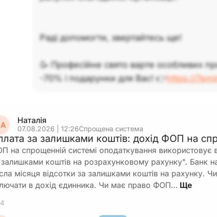
До заходу
– Опечатати скриньку, присвоїти їй номер, затверд
форму акта розкриття.
Раді допомогти, звертайтесь ще!
Після завершення збору (10.07.2026 чи найбли
У службовому приміщенні БО комісія розкрива
🥳 Професійне свято варте особливих пр
-70% і подарунки для Вас! 👉
https://7em
Складає акт із фіксацією дати, номера скриньки
комісії.
На дату розкриття і передачі грошей у касу ск
касовий ордер.
Наталія
А
07.08.2026 | 12:26
Спрощена система
Відображається надходження в касі та запис у к
плата за залишками коштів: дохід ФОП на сп
П на спрощенній системі оподаткування використовує в
Перший робочий день після вихідних (наприклад,
 залишками коштів на розрахунковому рахунку". Банк н
– Здати готівку до банку згідно з договором і р
сла місяця відсотки за залишками коштів на рахунку. Ч
касові операції.
лючати в дохід єдинника. Чи має право ФОП…
Приклад
4