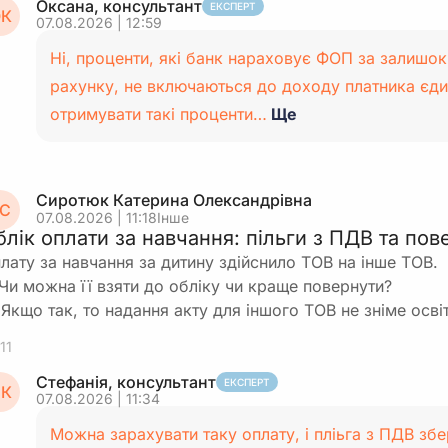
Оксана, консультант
За умови, що скриньку розкрито 10.07.2026:
ЕКСПЕРТ
К
07.08.2026 | 12:59
Операція
Дата
Зміст
Ні, проценти, які банк нараховує ФОП за залишок
рахунку, не включаються до доходу платника єди
Оприбуткування
За актом комісі
отримувати такі проценти…
Ще
готівки зі
10.07.2026
та ПКО
скриньки в касу
Інкасація/
Сиротюк Катерина Олександрівна
Здавання готівки
С
13.07.2026
внесення на
07.08.2026 | 11:18
Інше
до банку
блік оплати за навчання: пільги з ПДВ та по
рахунок
лату за навчання за дитину здійснило ТОВ на інше ТОВ.
 Чи можна її взяти до обліку чи краще повернути?
Фінальне рішення щодо конкретної дати розкриття с
 Якщо так, то надання акту для іншого ТОВ не зніме осві
організаційно, але
датою оприбуткування буде ден
11
готівки зі скриньки та передачі в касу
, а до банку ї
перший робочий день за умови дотримання ліміту ка
Стефанія, консультант
ЕКСПЕРТ
К
07.08.2026 | 11:34
Можна зарахувати таку оплату, і пліьга з ПДВ збе