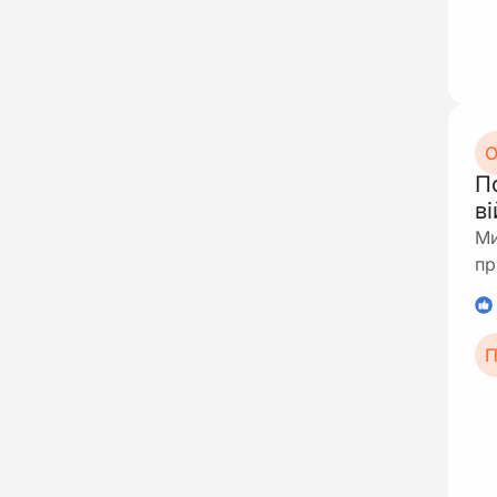
О
П
в
Ми
пр
1
П