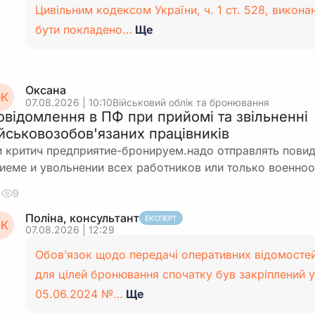
Цивільним кодексом України, ч. 1 ст. 528, викон
бути покладено…
Ще
Оксана
К
07.08.2026 | 10:10
Військовий облік та бронювання
овідомлення в ПФ при прийомі та звільненні
ійськовозобов'язаних працівників
 критич предприятие-бронируем.надо отправлять пови
иеме и увольнении всех работников или только военно
9
Поліна, консультант
ЕКСПЕРТ
К
07.08.2026 | 12:29
Обов’язок щодо передачі оперативних відомосте
для цілей бронювання спочатку був закріплений у
05.06.2024 №…
Ще