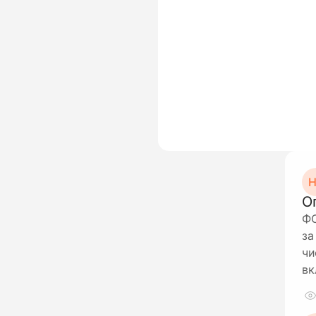
Н
О
ФО
за
чи
вк