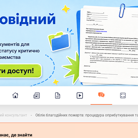
ий консультант
Облік благодійних пожертв: процедура оприбуткування та 
знає, де знайти