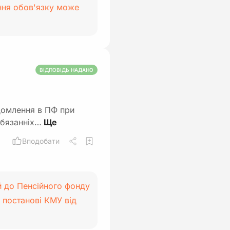
ання обов'язку може
ВІДПОВІДЬ НАДАНО
домлення в ПФ при
обязанніх…
Вподобати
й до Пенсійного фонду
 постанові КМУ від