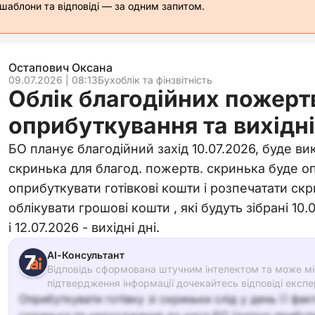
 шаблони та відповіді — за одним запитом.
Остапович Оксана
09.07.2026 | 08:13
Бухоблік та фінзвітність
Облік благодійних пожерт
оприбуткування та вихідні
БО планує благодійний захід 10.07.2026, буде в
скринька для благод. пожертв. скринька буде оп
оприбуткувати готівкові кошти і розпечатати скр
облікувати грошові кошти , які будуть зібрані 10.0
і 12.07.2026 - вихідні дні.
АІ-Консультант
Відповідь сформована штучним інтелектом та може міс
підтвердження інформації дочекайтесь відповіді експе
Оприбуткувати готівку зі скриньки слід у день її фак