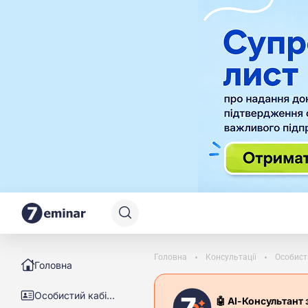
Головна
Консультації
Особист
Головна
Особистий кабінет
🤖 АІ-Консультант 