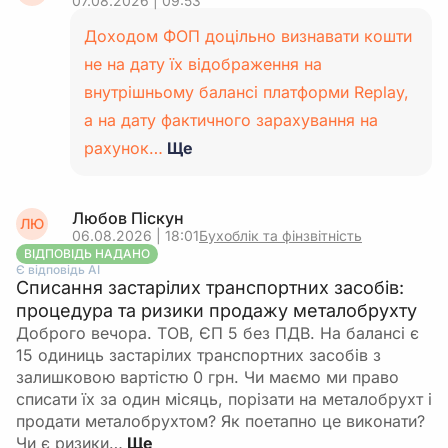
07.08.2026 | 09:53
Доходом ФОП доцільно визнавати кошти
не на дату їх відображення на
внутрішньому балансі платформи Replay,
а на дату фактичного зарахування на
рахунок…
Ще
Любов Піскун
ЛЮ
06.08.2026 | 18:01
Бухоблік та фінзвітність
ВІДПОВІДЬ НАДАНО
Є відповідь АІ
Списання застарілих транспортних засобів:
процедура та ризики продажу металобрухту
Доброго вечора. ТОВ, ЄП 5 без ПДВ. На балансі є
15 одиниць застарілих транспортних засобів з
залишковою вартістю 0 грн. Чи маємо ми право
списати їх за один місяць, порізати на металобрухт і
продати металобрухтом? Як поетапно це виконати?
Чи є ризики…