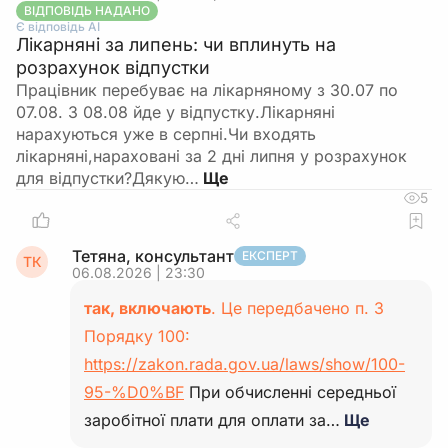
ВІДПОВІДЬ НАДАНО
Є відповідь АІ
Лікарняні за липень: чи вплинуть на
розрахунок відпустки
Працівник перебуває на лікарняному з 30.07 по
07.08. З 08.08 йде у відпустку.Лікарняні
нарахуються уже в серпні.Чи входять
лікарняні,нараховані за 2 дні липня у розрахунок
для відпустки?Дякую…
5
Тетяна, консультант
ЕКСПЕРТ
ТК
06.08.2026 | 23:30
так, включають
. Це передбачено п. 3
Порядку 100:
https://zakon.rada.gov.ua/laws/show/100-
95-%D0%BF
При обчисленні середньої
заробітної плати для оплати за…
Ще