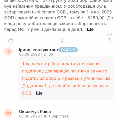
Вітаю. ФОП на ЄП 3-я група у 2025 році одночасно
був найманим працівником. У роботодавця була
заборгованість зі сплати ЄСВ , тому за 1-й кв. 2025
ФОП самостійно сплатив ЄСВ за себе - 5280,00. До
кінця року роботодавець закрив заборгованість
перед ПФ. У річній декларації в дод.1…
8
Ірина, консультант
ЕКСПЕРТ
ІК
06.08.2026 | 21:05
Так, вам потрібно подати уточнюючу
податкову декларацію платника єдиного
податку за 2025 рік разом із уточнюючим
Додатком 1, де відобразити нарахування
ЄСВ…
Ще
Оксенчук Раїса
РО
06.08.2026 | 18:11
Зарплата