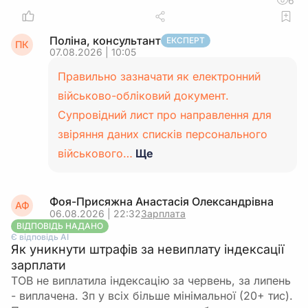
6
Усі ці документи разом утворюють послідовний
ланцюг «купівля пального – фактичні поїздки –
Поліна, консультант
ЕКСПЕРТ
ПК
господарська мета – акт списання», який і
07.08.2026 | 10:05
захищає витрати під час податкової перевірки.
Правильно зазначати як електронний
військово-обліковий документ.
Супровідний лист про направлення для
звіряння даних списків персонального
військового…
Ще
Фоя-Присяжна Анастасія Олександрівна
АФ
06.08.2026 | 22:32
Зарплата
ВІДПОВІДЬ НАДАНО
Є відповідь АІ
Як уникнути штрафів за невиплату індексації
зарплати
ТОВ не виплатила індексацію за червень, за липень
- виплачена. Зп у всіх більше мінімальної (20+ тис).