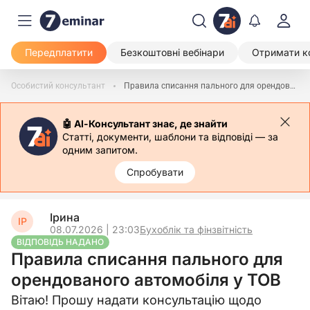
Передплатити
Безкоштовні вебінари
Отримати к
Особистий консультант
Правила списання пального для орендованого автомобіля у ТОВ
🤖 АІ-Консультант знає, де знайти
Статті, документи, шаблони та відповіді — за
одним запитом.
Спробувати
Ірина
ІР
08.07.2026 | 23:03
Бухоблік та фінзвітність
ВІДПОВІДЬ НАДАНО
Правила списання пального для
орендованого автомобіля у ТОВ
Вітаю! Прошу надати консультацію щодо