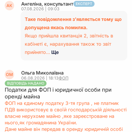
Ангеліна, консультант
ЕКСПЕРТ
АК
07.08.2026 | 09:03
Таке повідомлення з’являється тому що
допущена якась помилка.
Якщо прийшла квитанція 2, звітність в
кабінеті є, нарахування також то звіт
прийнято…
Ще
Ольга Миколаївна
ОМ
06.08.2026 | 18:13
ФОП
ВІДПОВІДЬ НАДАНО
Податки для ФОП і юридичної особи при
оренді майна
ФОП на єдиному податку 3-тя група , не платник
ПДВ використовує в своїй господарській діяльності
власне нерухоме майно ,яке зареєстроване на
нього,як громадянина України.
Дане майне він передав в оренду юридичній особі