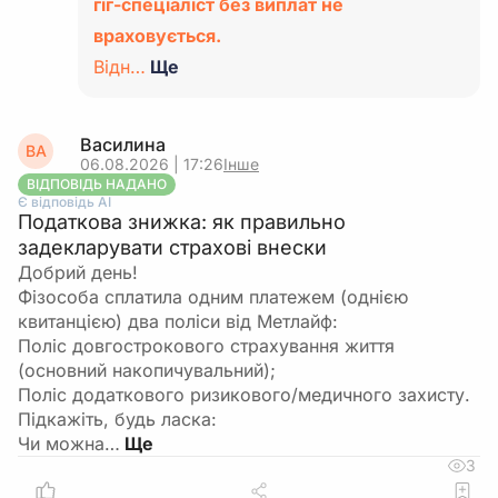
гіг-спеціаліст без виплат не
враховується.
Відн…
Ще
Василина
ВА
06.08.2026 | 17:26
Інше
ВІДПОВІДЬ НАДАНО
Є відповідь АІ
Податкова знижка: як правильно
задекларувати страхові внески
Добрий день!
Фізособа сплатила одним платежем (однією
квитанцією) два поліси від Метлайф:
​Поліс довгострокового страхування життя
(основний накопичувальний);
​Поліс додаткового ризикового/медичного захисту.
​Підкажіть, будь ласка:
​Чи можна…
3