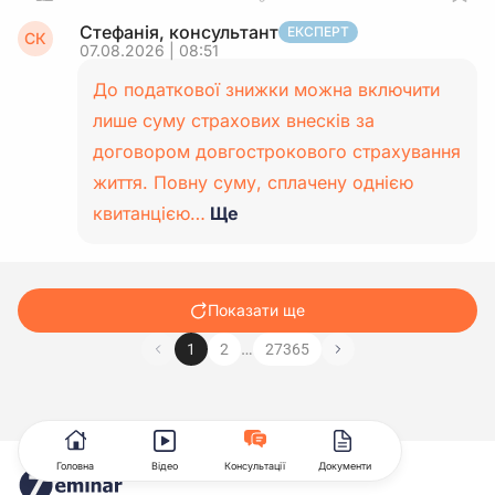
Стефанія, консультант
ЕКСПЕРТ
СК
07.08.2026 | 08:51
До податкової знижки можна включити
лише суму страхових внесків за
договором довгострокового страхування
життя. Повну суму, сплачену однією
квитанцією…
Ще
Показати ще
…
1
2
27365
Головна
Відео
Консультації
Документи