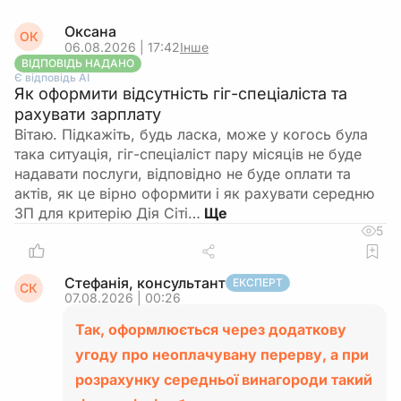
Оксана
ОК
06.08.2026 | 17:42
Інше
ВІДПОВІДЬ НАДАНО
Є відповідь АІ
Як оформити відсутність гіг-спеціаліста та
рахувати зарплату
Вітаю. Підкажіть, будь ласка, може у когось була
така ситуація, гіг-спеціаліст пару місяців не буде
надавати послуги, відповідно не буде оплати та
актів, як це вірно оформити і як рахувати середню
ЗП для критерію Дія Сіті…
5
Стефанія, консультант
ЕКСПЕРТ
СК
07.08.2026 | 00:26
Так, оформлюється через додаткову
угоду про неоплачувану перерву, а при
розрахунку середньої винагороди такий