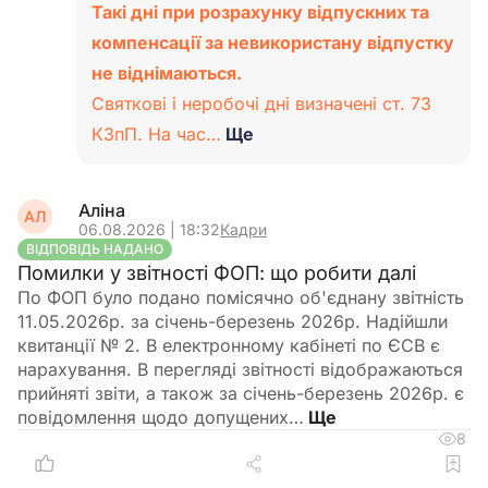
Такі дні при розрахунку відпускних та
компенсації за невикористану відпустку
не віднімаються.
Святкові і неробочі дні визначені ст. 73
КЗпП. На час…
Ще
Аліна
АЛ
06.08.2026 | 18:32
Кадри
ВІДПОВІДЬ НАДАНО
Помилки у звітності ФОП: що робити далі
По ФОП було подано помісячно об'єднану звітність
11.05.2026р. за січень-березень 2026р. Надійшли
квитанції № 2. В електронному кабінеті по ЄСВ є
нарахування. В перегляді звітності відображаються
прийняті звіти, а також за січень-березень 2026р. є
повідомлення щодо допущених…
8