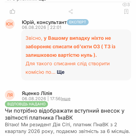
3
Юрій, консультант
ЕКСПЕРТ
ЮК
06.08.2026 | 22:01
Звісно,
у Вашому випадку ніхто не
забороняє списати об’єкти ОЗ ( ТЗ із
залишковою вартістю нуль ).
Для такого списання слід створити
комісію по…
Ще
Яценко Лілія
ЛЯ
06.08.2026 | 17:56
Інше
ВІДПОВІДЬ НАДАНО
Чи потрібно відображати вступний внесок у
звітності платника ПнаВК
Вітаю! Ми резидент Дія Сіті, платник ПнаВК з 2
кварталу 2026 року, подаємо звітність за 6 місяців.