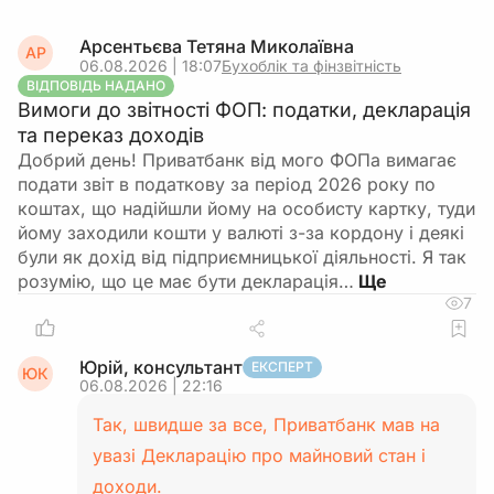
Арсентьєва Тетяна Миколаївна
АР
06.08.2026 | 18:07
Бухоблік та фінзвітність
ВІДПОВІДЬ НАДАНО
Вимоги до звітності ФОП: податки, декларація
та переказ доходів
Добрий день! Приватбанк від мого ФОПа вимагає
подати звіт в податкову за період 2026 року по
коштах, що надійшли йому на особисту картку, туди
йому заходили кошти у валюті з-за кордону і деякі
були як дохід від підприємницької діяльності. Я так
розумію, що це має бути декларація…
7
Юрій, консультант
ЕКСПЕРТ
ЮК
06.08.2026 | 22:16
Так, швидше за все, Приватбанк мав на
увазі Декларацію про майновий стан і
доходи.