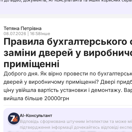
Тетяна Петрівна
08.07.2026 | 16:58
Інше
Правила бухгалтерського 
заміни дверей у виробни
приміщенні
Доброго дня. Як вірно провести по бухгалтерськ
дверей у виробничому приміщенні? Двері придба
ціну увійшла вартість установки і демонтажу. Ва
вийшла більше 20000грн
АІ-Консультант
Відповідь сформована штучним інтелектом та може міс
підтвердження інформації дочекайтесь відповіді експе