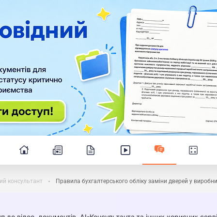
ий консультант
Правила бухгалтерського обліку заміни дверей у виробн
п до відео, документів, AI-Консультанта та інших корисних серві