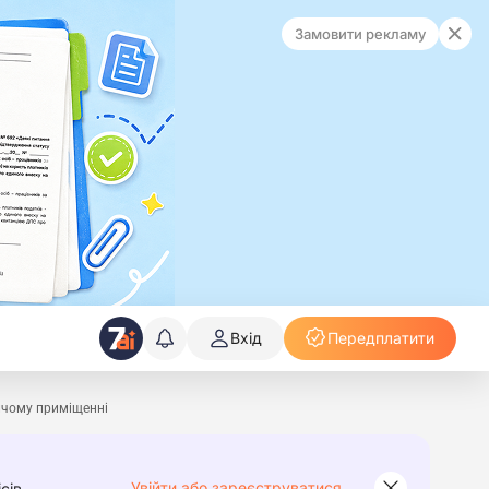
Замовити рекламу
Вхід
Передплатити
ичому приміщенні
Увійти або зареєструватися
сів.