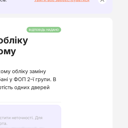
ВІДПОВІДЬ НАДАНО
обліку
чому
ому обліку заміну
ні у ФОП 2–ї групи. В
ртість одних дверей
тити неточності. Для
рта.