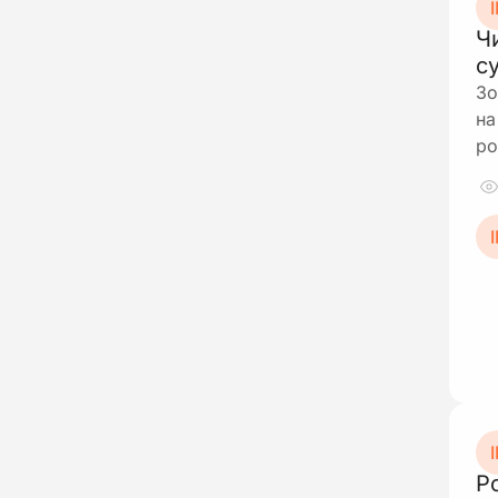
І
Ч
с
Зо
на
ро
І
І
Р