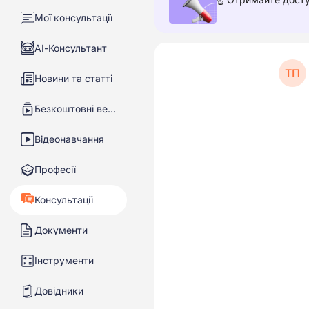
Мої консультації
АІ-Консультант
ТП
Новини та статті
Безкоштовні вебінари
Відеонавчання
Професії
Консультації
Документи
Інструменти
Довідники