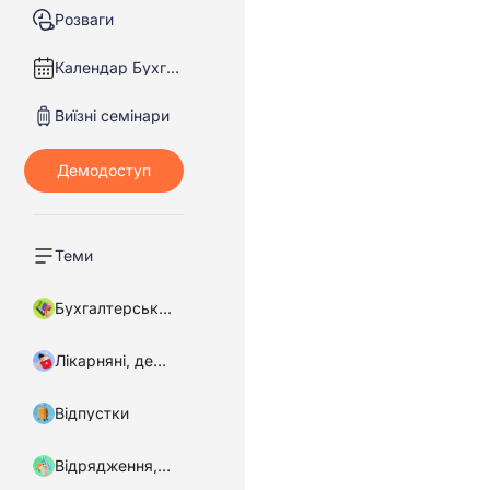
Розваги
Календар Бухгалтера
Виїзні семінари
Теми
Бухгалтерський облік
Лікарняні, декретні
Відпустки
Відрядження, підзвітні кошти