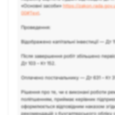
S):
«Основні засоби»
https://zakon.rada.gov
00#Text
.
№
Зміст операції
Проведення:
Відображено заборгованість ФОП
1
за двері з монтажем
Відображено капітальні інвестиції — Дт 15
Оплачено ФОП вартість дверей і
2
робіт
Після завершення робіт збільшено первіс
Дт 103 – Кт 152.
Збільшено вартість будівлі (якщо
3а
це поліпшення будівлі)
Оплачено постачальнику — Дт 631 – Кт 31
Або введено двері як окремий
3б
об’єкт ОЗ
Рішення про те, чи є виконані роботи р
поліпшенням, приймає керівник підприє
Конкретний субрахунок 10х (наприклад, 106 чи 10
оформлюється відповідним наказом згід
обліковою політикою.
рекомендацій з бухгалтерського обліку