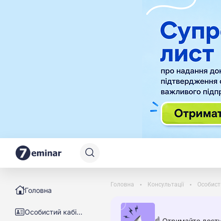
Головна
Консультації
Особист
Головна
Особистий кабінет
☝️ Отримайте досту