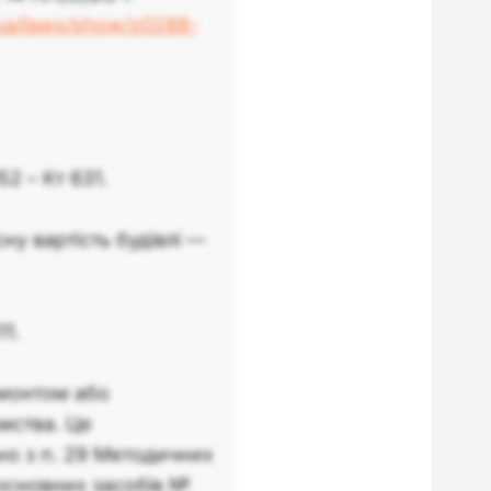
.ua/laws/show/z0288-
Дт
Кт
152
631
2 – Кт 631.
631
311
ну вартість будівлі —
103
152
1.
10х
152
емонтом або
мства. Це
9) обираєте за своєю
но з п. 29 Методичних
 основних засобів №