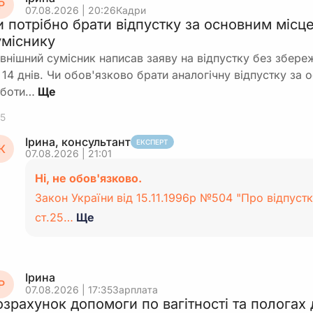
Р
07.08.2026 | 20:26
Кадри
вартісний критерій основних засобів та МНМА.
и потрібно брати відпустку за основним місц
уміснику
Ризики / нюанси
внішний сумісник написав заяву на відпустку без збереж
 14 днів. Чи обов'язково брати аналогічну відпустку за
Якщо вартість дверей > 20 000 грн, а ви відобрази
боти…
ремонт без достатнього обґрунтування, податков
перекваліфікувати витрати в поліпшення та вимаг
5
амортизації.
Ірина, консультант
ЕКСПЕРТ
К
07.08.2026 | 21:01
Оскільки постачальник — ФОП 2-ї групи, питання 
Ні, не обов'язково.
податку на прибуток (якщо ви «великодохідник») 
Закон України від 15.11.1996р №504 "Про відпустк
до амортизації з податковими різницями.
ст.25…
Ще
Документація (акт виконаних робіт, специфікація)
роботи й вартість, щоб ви могли аргументувати в
«поліпшення».
Ірина
Р
07.08.2026 | 17:35
Зарплата
озрахунок допомоги по вагітності та пологах