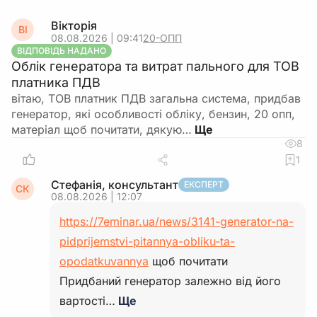
Вікторія
ВІ
08.08.2026 | 09:41
20-ОПП
ВІДПОВІДЬ НАДАНО
Облік генератора та витрат пального для ТОВ
платника ПДВ
вітаю, ТОВ платник ПДВ загальна система, придбав
генератор, які особливості обліку, бензин, 20 опп,
матеріал щоб почитати, дякую…
8
1
Стефанія, консультант
ЕКСПЕРТ
СК
08.08.2026 | 12:07
https://7eminar.ua/news/3141-generator-na-
pidprijemstvi-pitannya-obliku-ta-
opodatkuvannya
щоб почитати
Придбаний генератор залежно від його
вартості…
Ще