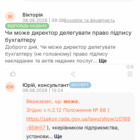
Вікторія
ВІ
08.08.2026 | 09:38
Бухоблік та фінзвітність
ВІДПОВІДЬ НАДАНО
Чи може директор делегувати право підпису
бухгалтеру
Доброго дня. Чи може директор делегувати
бухгалтеру (не головному) право підпису
накладаних та актів наданих послуг…
9
Юрій, консультант
ЕКСПЕРТ
ЮК
08.08.2026 | 13:24
Вважаємо, що
може.
Згідно з п.2.12 Положення № 88 (
https://zakon.rada.gov.ua/laws/show/z0168
-95#n17
), «керівником підприємства,
установи…
Ще