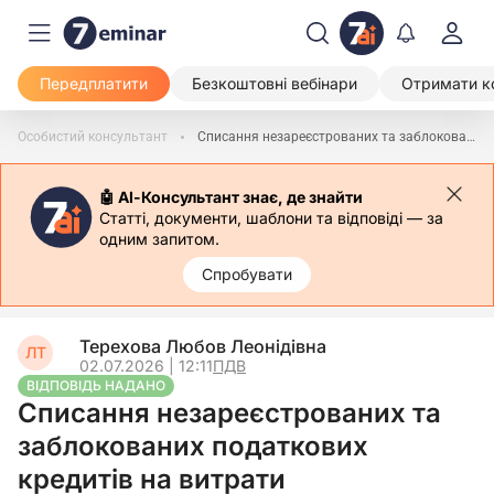
Передплатити
Безкоштовні вебінари
Отримати к
Особистий консультант
Списання незареєстрованих та заблокованих податкових кредитів на витрати
🤖 АІ-Консультант знає, де знайти
Статті, документи, шаблони та відповіді — за
одним запитом.
Спробувати
Терехова Любов Леонідівна
ЛТ
02.07.2026 | 12:11
ПДВ
ВІДПОВІДЬ НАДАНО
Списання незареєстрованих та
заблокованих податкових
кредитів на витрати