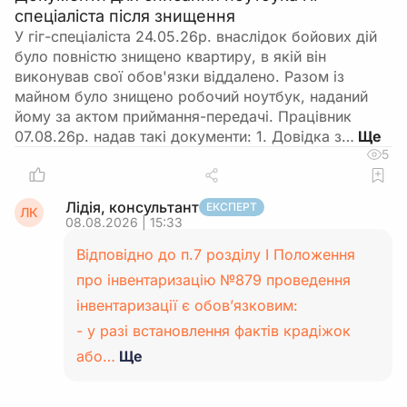
спеціаліста після знищення
У гіг-спеціаліста 24.05.26р. внаслідок бойових дій
було повністю знищено квартиру, в якій він
виконував свої обов'язки віддалено. Разом із
майном було знищено робочий ноутбук, наданий
йому за актом приймання-передачі. Працівник
07.08.26р. надав такі документи: 1. Довідка з…
5
Лідія, консультант
ЕКСПЕРТ
ЛК
08.08.2026 | 15:33
Відповідно до п.7 розділу І Положення
про інвентаризацію №879 проведення
інвентаризації є обов’язковим:
- у разі встановлення фактів крадіжок
або…
Ще