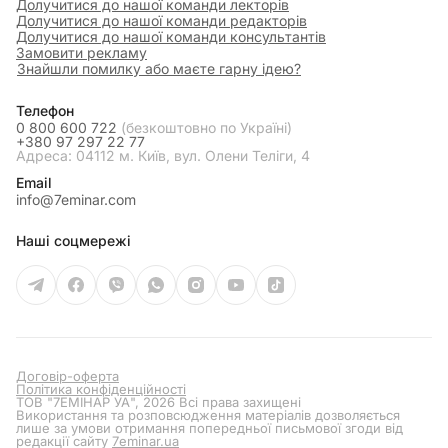
Долучитися до нашої команди лекторів
Долучитися до нашої команди редакторів
Долучитися до нашої команди консультантів
Замовити рекламу
Знайшли помилку або маєте гарну ідею?
Телефон
0 800 600 722
(безкоштовно по Україні)
+380 97 297 22 77
Адреса: 04112 м. Київ, вул. Олени Теліги, 4
Email
info@7eminar.com
Наші соцмережі
Договір-оферта
Політика конфіденційності
ТОВ "7ЕМІНАР УА", 2026 Всі права захищені
Використання та розповсюдження матеріалів дозволяється
лише за умови отримання попередньої письмової згоди від
редакції сайту
7eminar.ua