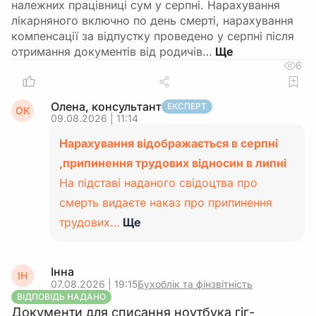
належних працівниці сум у серпні. Нарахування
лікарняного включно по день смерті, нарахування
компенсації за відпустку проведено у серпні після
отримання документів від родичів…
6
Олена, консультант
ЕКСПЕРТ
ОК
09.08.2026 | 11:14
Нарахування відображається в серпні
,припинення трудових відносин в липні
На підставі наданого свідоцтва про
смерть видаєте наказ про припинення
трудових…
Ще
Інна
ІН
07.08.2026 | 19:15
Бухоблік та фінзвітність
ВІДПОВІДЬ НАДАНО
Документи для списання ноутбука гіг-