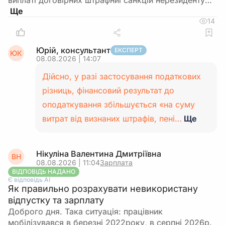
виплаті договірних штрафниї санкцій нерезиденту…
14
Юрій, консультант
ЕКСПЕРТ
ЮК
08.08.2026 | 14:07
Дійсно, у разі застосування податкових
різниць, фінансовий результат до
оподаткування збільшується «на суму
витрат від визнаних штрафів, пені…
Ще
Нікуліна Валентина Дмитріївна
ВН
08.08.2026 | 11:04
Зарплата
ВІДПОВІДЬ НАДАНО
Є відповідь АІ
Як правильно розрахувати невикористану
відпустку та зарплату
Доброго дня. Така ситуація: працівник
мобілізувався в березні 2022року, в серпні 2026р.