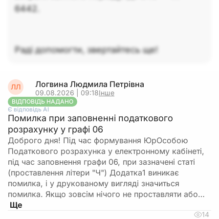
6442.
Раді допомогти, звертайтесь ще!
Логвина Людмила Петрівна
ЛЛ
09.08.2026 | 09:18
Інше
ВІДПОВІДЬ НАДАНО
Є відповідь АІ
Помилка при заповненні податкового
розрахунку у графі 06
Доброго дня! Під час формування ЮрОсобою
Податкового розрахунка у електронному кабінеті,
під час заповнення графи 06, при зазначені статі
(проставлення літери "Ч") Додатка1 виникає
помилка, і у друкованому вигляді значиться
помилка. Якщо зовсім нічого не проставляти або…
14