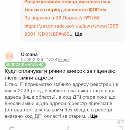
Розрахунковий період визначається
тільки за період діяльності ФОПом.
За нормою п.26 Порядку №1266
https://zakon.rada.gov.ua/laws/show/1266-
2001-%D0%BF#n69
…
Ще
Оксана
ОК
07.08.2026 | 17:34
Акциз
ВІДПОВІДЬ НАДАНО
Куди сплачувати річний внесок за ліцензію
після зміни адреси
Вітаю. Підприємство змінило адресу реєстрації в
липні 2026 року, в кабінеті платника стоїть нова
адреса (інша область), а код ДПІ стара поки що.
Внесли зміни щодо адреси в реєстр ліцензіатів
(оптова торгівля пальним без місць), в реєстрі
вказано код ДПІ області за старим…
6