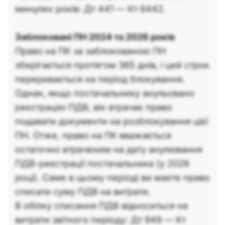
минулих років: Дт 441 — Кт 6442.
Заблоковані ПН 2024 та 2026 років
Право на ПК за заблокованою ПН
зберігається протягом 365 днів, і цей строк
переривається на період блокування.
Однак, якщо постачальнику анульовано
реєстрацію ПДВ, він втрачає право
подавати документи на розблокування цієї
ПН. Отже, право на ПК вважається
остаточно втраченим на дату анулювання
ПДВ-реєстрації постачальника (у 2026
році). Саме в цьому періоді ви маєте право
списати суму ПДВ на витрати.
В обілку списання ПДВ відноситься на
витрати звітного періоду: Дт 949 — Кт