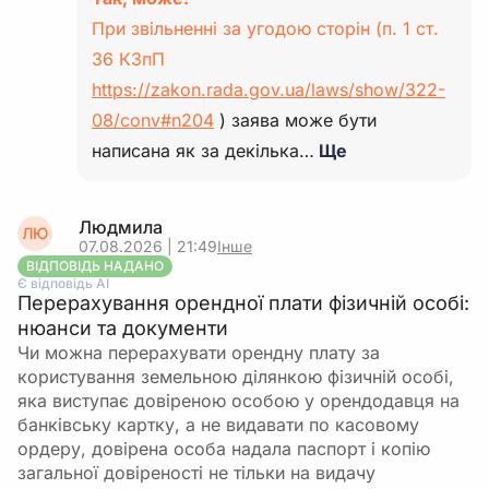
При звільненні за угодою сторін (п. 1 ст.
36 КЗпП
https://zakon.rada.gov.ua/laws/show/322-
08/conv#n204
) заява може бути
написана як за декілька…
Ще
Людмила
ЛЮ
07.08.2026 | 21:49
Інше
ВІДПОВІДЬ НАДАНО
Є відповідь АІ
Перерахування орендної плати фізичній особі:
нюанси та документи
Чи можна перерахувати орендну плату за
користування земельною ділянкою фізичній особі,
яка виступає довіреною особою у орендодавця на
банківську картку, а не видавати по касовому
ордеру, довірена особа надала паспорт і копію
загальної довіреності не тільки на видачу