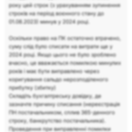
року цей строк (з урахуванням зупинення
строків на період воєнного стану до
01.08.2023) минув у 2024 році.
Оскільки право на ПК остаточно втрачено,
суму слід було списати на витрати ще у
2024 році. Якщо цього не було зроблено
вчасно, це вважається помилкою минулих
років і має бути виправлено через
коригування сальдо нерозподіленого
прибутку (збитку)
Складіть бухгалтреську довідку, де
зазначте причину списання (нереєстрація
ПН постачальником, сплив 365-денного
строку, банкрутство постачальника).
Проведення при виправленні помилки