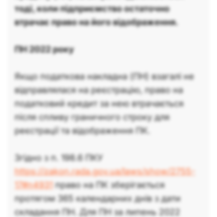
тоді, коли підприємство остаточно
втрачає право на його відображення.
ПН 2022 року
Якщо податкова накладна (ПН) взагалі не
відправлялася на реєстрацію, право на
податковий кредит за нею втрачається
після спливу граничного строку для
реєстрації та відображення ПК.
Згідно з п. 198.6 ПКУ
https://zakon.rada.gov.ua/laws/show/2755-
17#n4931
право на ПК зберігається
протягом 365 календарних днів з дати
складання ПН. Для ПН за липень 2022