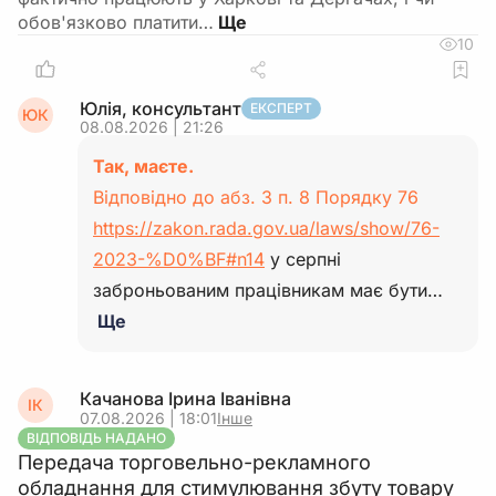
обов'язково платити…
10
Юлія, консультант
ЕКСПЕРТ
ЮК
08.08.2026 | 21:26
Так, маєте.
Відповідно до абз. 3 п. 8 Порядку 76
https://zakon.rada.gov.ua/laws/show/76-
2023-%D0%BF#n14
у серпні
заброньованим працівникам має бути…
Ще
Качанова Ірина Іванівна
ІК
07.08.2026 | 18:01
Інше
ВІДПОВІДЬ НАДАНО
Передача торговельно-рекламного
обладнання для стимулювання збуту товару