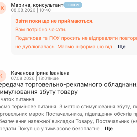
Марина, консультант
ЕКСПЕРТ
К
08.08.2026 | 10:40
Звіти поки що не приймаються.
Вам потрібно чекати.
Податкова та ПФУ просить не відправляти повторн
не дублювалась. Маємо інформацію від…
Ще
Качанова Ірина Іванівна
К
07.08.2026 | 18:01
Інше
ередача торговельно-рекламного обладнанн
тимулювання збуту товару
чаток питання
ємо термінове питання. З метою стимулювання збуту, п
рговельних марок Постачальника, підвищення обсягів п
безпечення належної викладки Товару, Постачальник (н
редати Покупцю у тимчасове безоплатне…