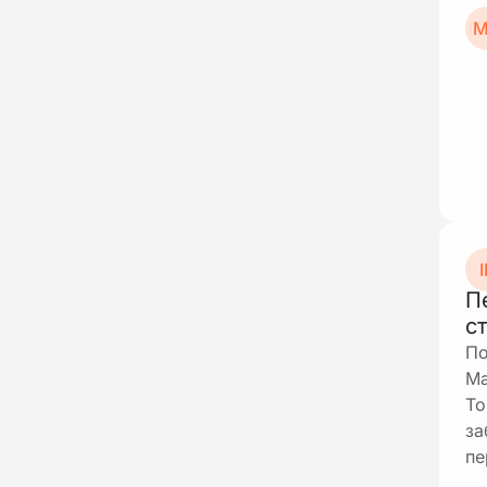
М
І
П
с
По
Ма
То
за
пе