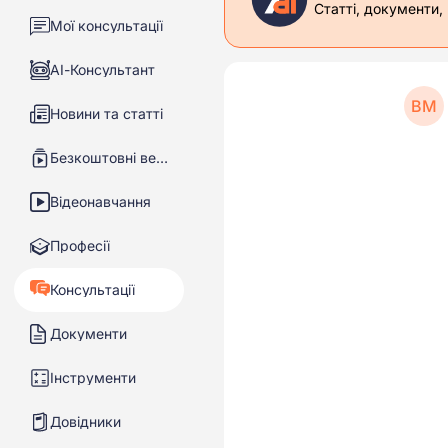
Статті, документи,
Мої консультації
АІ-Консультант
ВМ
Новини та статті
Безкоштовні вебінари
Відеонавчання
Професії
Консультації
Документи
Інструменти
Довідники