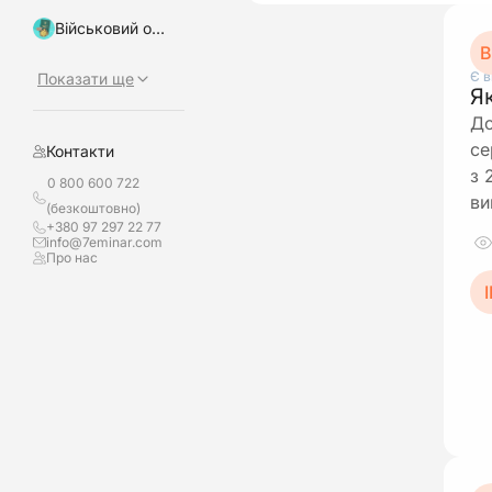
Військовий облік, бронювання
В
Є в
Показати ще
Я
До
се
Контакти
з 
0 800 600 722
ви
(безкоштовно)
+380 97 297 22 77
info@7eminar.com
Про нас
І