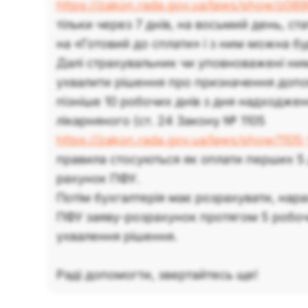
https://zakon.rada.gov.ua/laws/show/z08
тільки через 7 днів, на восьмий день, ст
на «Готовий до сплати» і з ним можна б
Далі страхувальник чи уповноважені ни
ухвалити рішення про призначення допо
пізніше 10 робочих днів з дня надходже
лікарняного (ст. 24 Закону № 1105
https://zakon.rada.gov.ua/laws/show/1105
правила стосуються як оплати перших 5 д
рахунок ПФУ.
Потім бухгалтерія має розрахувати, нара
ПФУ заяву-розрахунок протягом 5 робочи
ухвалення рішення.
Раді допомогти, звертайтесь ще!