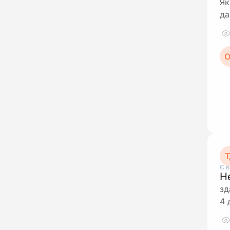
Як
да
О
Т
Є в
Н
зд
4 