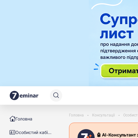
Головна
Консультації
Особист
Головна
Особистий кабінет
🤖 АІ-Консультант 