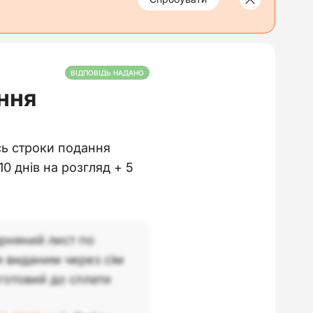
ВІДПОВІДЬ НАДАНО
ння
ись строки подання
10 днів на розгляд + 5
рняний лист по
я виданим через сім
«готовий до сплати