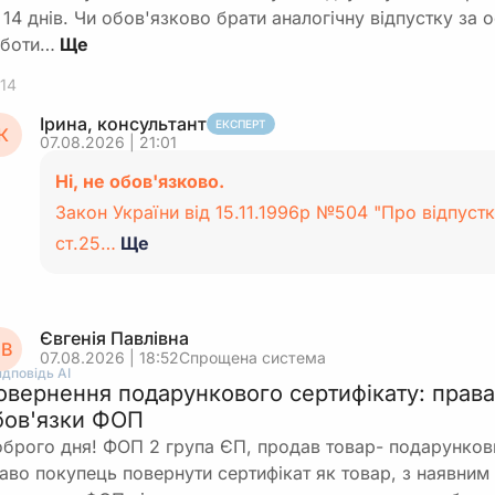
 14 днів. Чи обов'язково брати аналогічну відпустку за
боти…
14
Ірина, консультант
ЕКСПЕРТ
К
07.08.2026 | 21:01
Ні, не обов'язково.
Закон України від 15.11.1996р №504 "Про відпустк
ст.25…
Ще
Євгенія Павлівна
В
07.08.2026 | 18:52
Спрощена система
ідповідь АІ
овернення подарункового сертифікату: права
бов'язки ФОП
брого дня! ФОП 2 група ЄП, продав товар- подарункови
аво покупець повернути сертифікат як товар, з наявним