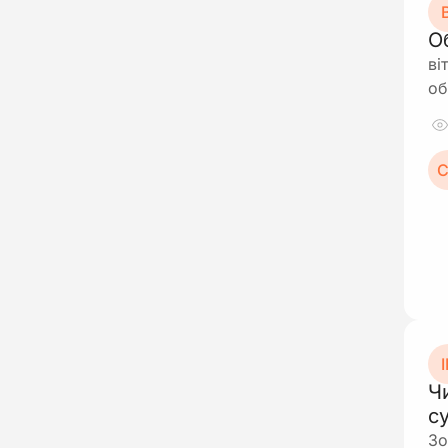
В
О
ві
об
С
І
Ч
с
Зо