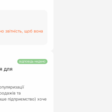
о звітність, щоб вона
ВІДПОВІДЬ НАДАНО
я для
опуляризації
родажів та
аше підприємство) хоче