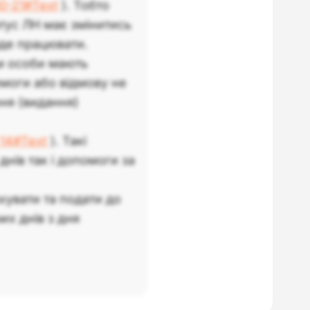
90-21#Text
). Тобто
атус ЛН має змінитись
уде працювати.
м особи мають
моги або відмову не
ння (видання)
-14#Text
). Такі
нів так і допомоги за
хувати та подати до
х днів з дня