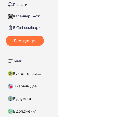
Розваги
Календар Бухгалтера
Виїзні семінари
Теми
Бухгалтерський облік
Лікарняні, декретні
Відпустки
Відрядження, підзвітні кошти