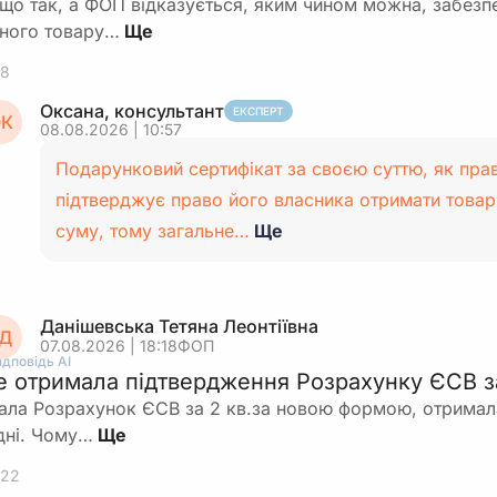
що так, а ФОП відказується, яким чином можна, забезп
ного товару…
8
Оксана, консультант
ЕКСПЕРТ
К
08.08.2026 | 10:57
Подарунковий сертифікат за своєю суттю, як прав
підтверджує право його власника отримати товар
суму, тому загальне…
Ще
Данішевська Тетяна Леонтіївна
Д
07.08.2026 | 18:18
ФОП
ідповідь АІ
е отримала підтвердження Розрахунку ЄСВ за
ала Розрахунок ЄСВ за 2 кв.за новою формою, отримала
дні. Чому…
22