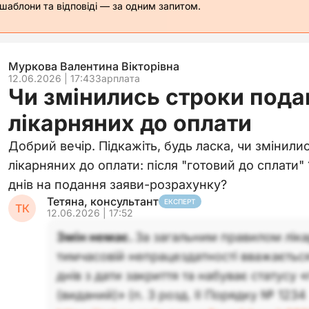
 шаблони та відповіді — за одним запитом.
Муркова Валентина Вікторівна
12.06.2026 | 17:43
Зарплата
Чи змінились строки пода
лікарняних до оплати
Добрий вечір. Підкажіть, будь ласка, чи змінил
лікарняних до оплати: після "готовий до сплати" 
днів на подання заяви-розрахунку?
Тетяна, консультант
ЕКСПЕРТ
ТК
12.06.2026 | 17:52
Змін немає.
За загальним правилом ліка
тимчасовій непрацездатності вважаєтьс
днів з дати закриття та набуває статусу 
(виданий)» (п. 3 розд. ІІ Порядку № 1234