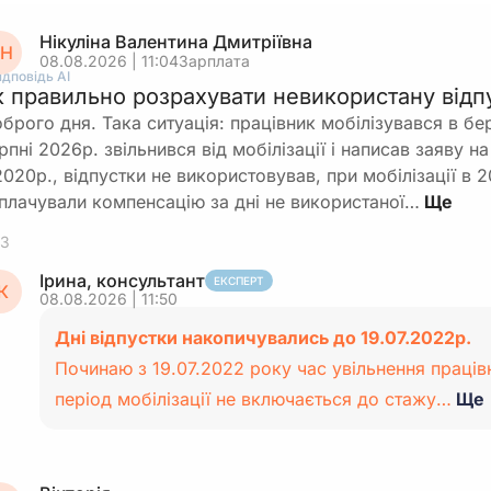
Нікуліна Валентина Дмитріївна
Н
08.08.2026 | 11:04
Зарплата
ідповідь АІ
к правильно розрахувати невикористану відпу
брого дня. Така ситуація: працівник мобілізувався в бе
рпні 2026р. звільнився від мобілізації і написав заяву 
2020р., відпустки не використовував, при мобілізації в 
плачували компенсацію за дні не використаної…
3
Ірина, консультант
ЕКСПЕРТ
К
08.08.2026 | 11:50
Дні відпустки накопичувались до 19.07.2022р.
Починаю з 19.07.2022 року час увільнення праців
період мобілізації не включається до стажу…
Ще