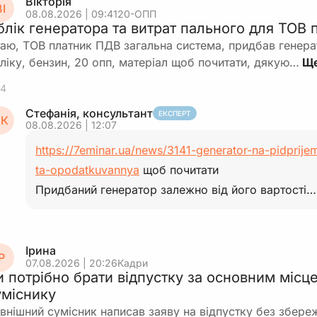
Вікторія
І
08.08.2026 | 09:41
20-ОПП
блік генератора та витрат пального для ТОВ
таю, ТОВ платник ПДВ загальна система, придбав генера
ліку, бензин, 20 опп, матеріал щоб почитати, дякую…
4
Стефанія, консультант
ЕКСПЕРТ
К
08.08.2026 | 12:07
https://7eminar.ua/news/3141-generator-na-pidprijem
ta-opodatkuvannya
щоб почитати
Придбаний генератор залежно від його вартості…
Ірина
Р
07.08.2026 | 20:26
Кадри
и потрібно брати відпустку за основним місц
уміснику
внішний сумісник написав заяву на відпустку без збереж