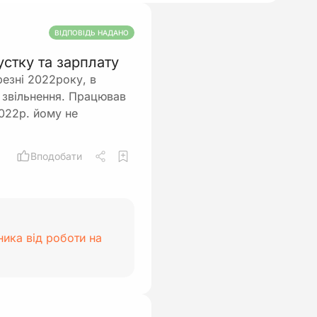
ВІДПОВІДЬ НАДАНО
стку та зарплату
резні 2022року, в
на звільнення. Працював
2022р. йому не
Вподобати
ника від роботи на