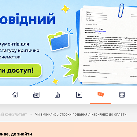
ий консультант
Чи змінились строки подання лікарняних до оплати
знає, де знайти