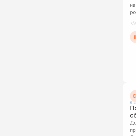
на
ро
І
Є
Є в
П
о
До
пр