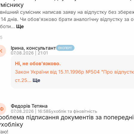
уміснику
внішний сумісник написав заяву на відпустку без збереж
 14 днів. Чи обов'язково брати аналогічну відпустку за
боти…
5
Ірина, консультант
ЕКСПЕРТ
К
07.08.2026 | 21:01
Ні, не обов'язково.
Закон України від 15.11.1996р №504 "Про відпустк
ст.25…
Ще
Федорів Тетяна
Ф
07.08.2026 | 16:58
Бухоблік та фінзвітність
роблема підписання документів за попередні
ухобліку
таю!