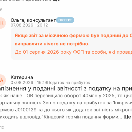
6
Ольга, консультант
ЕКСПЕРТ
К
07.08.2026 | 20:12
Якщо звіт за місячною формою був поданий до 0
виправляти нічого не потрібно.
До 01 серпня 2026 року ФОП та особи, які пров
Катерина
А
07.08.2026 | 16:19
Податок на прибуток
апізнення у поданні звітності з податку на п
к як наше ТОВ перевищило оборот 40млн у 2025, то ць
артальну звітність.Звіт з податку на прибуток за 1півріч
рмою J0100129 та до нього як додаток звітність мікроп
иходить відповідь"Кінцевий термін подання форми…
10