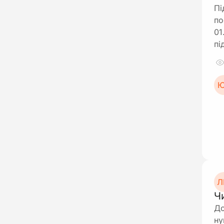
Пі
по
01
пі
Ю
Л
Ч
До
ну