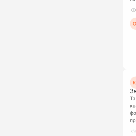
О
К
З
Та
кв
фо
пр