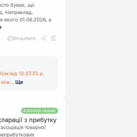
асто буває, що
д. Наприклад,
я якого 01.06.2026, а
Вподобати
ом від 10.07.25 р.
я між…
Ще
ВІДПОВІДЬ НАДАНО
ларації з прибутку
асоціація товарної
 неприбуткових