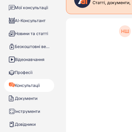
Статті, документи,
Мої консультації
АІ-Консультант
НШ
Новини та статті
Безкоштовні вебінари
Відеонавчання
Професії
Консультації
Документи
Інструменти
Довідники