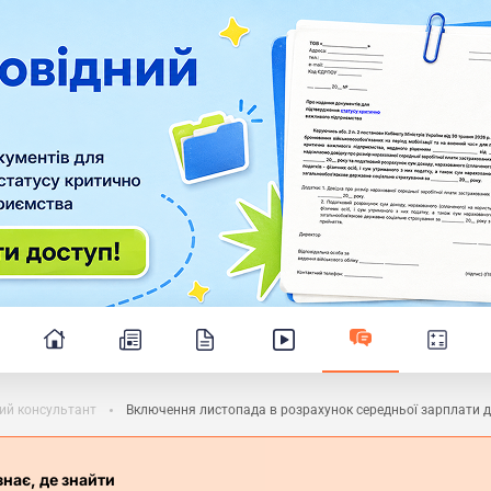
ий консультант
Включення листопада в розрахунок середньої зарплати д
знає, де знайти