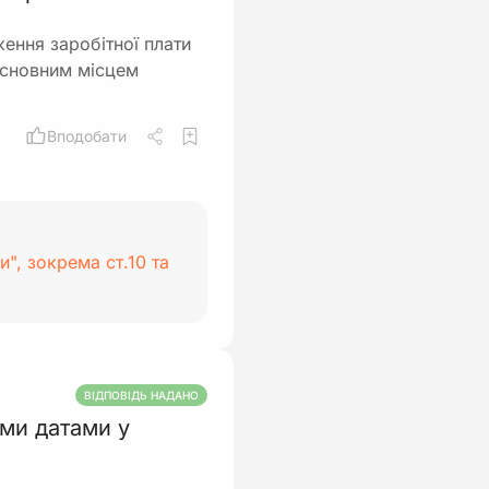
ення заробітної плати
 основним місцем
Вподобати
и", зокрема ст.10 та
ВІДПОВІДЬ НАДАНО
ми датами у