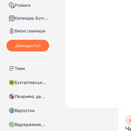
Розваги
Календар Бухгалтера
Виїзні семінари
Теми
Бухгалтерський облік
Лікарняні, декретні
Відпустки
І
Відрядження, підзвітні кошти
Ч