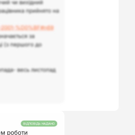
чий чи вихідний
рацівника прийнято на
266-2001-%D0%BF#n69
начається за
і (з першого до
опада- весь листопад
ВІДПОВІДЬ НАДАНО
ем роботи