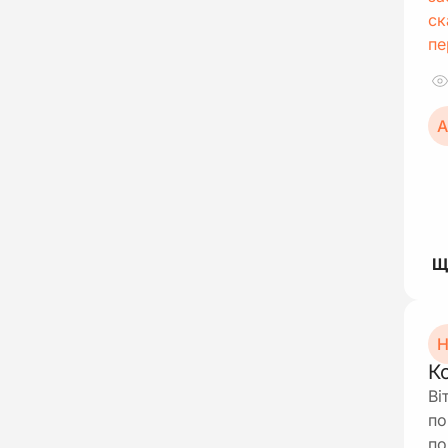
ск
пе
А
Н
К
Ві
по
по