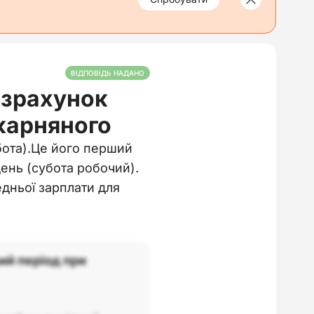
ВІДПОВІДЬ НАДАНО
озрахунок
ікарняного
убота).Це його перший
ень (субота робочий).
дньої зарплати для
ий період при