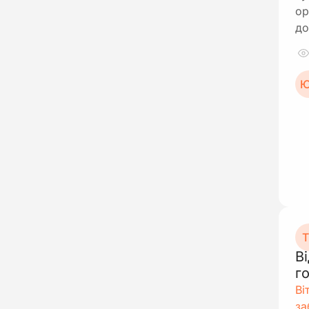
ор
до
Ю
Т
В
г
Ві
за