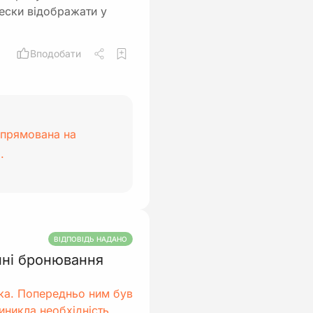
нески відображати у
Вподобати
спрямована на
.
ВІДПОВІДЬ НАДАНО
нні бронювання
ка. Попередньо ним був
иникла необхідність