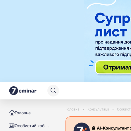
Головна
Консультації
Особист
Головна
Особистий кабінет
🤖 АІ-Консультант 