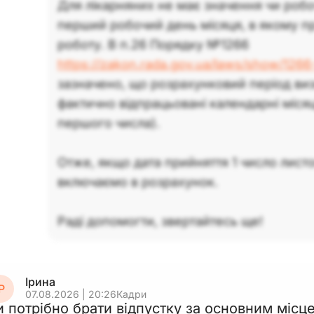
Для лікарняних не має значення чи робо
перший робочий день місяця, в якому п
роботу. В п.26 Порядку №1266
https://zakon.rada.gov.ua/laws/show/1
зазначено, що розрахунковий період виз
фактично відпрацьовані календарні місяц
першого числа).
Отже, якщо дата прийняття 1 число лист
включаємо в розрахунок.
Раді допомогти, звертайтесь ще!
Ірина
Р
07.08.2026 | 20:26
Кадри
и потрібно брати відпустку за основним місц