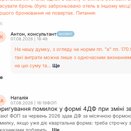
асувати бронь (було заброньовано отель в іншому місці
ршого бронювання не повертає. Питання:
5
Антон, консультант
ЕКСПЕРТ
К
07.08.2026 | 18:48
На нашу думку, з огляду на норми пп. "а" пп. 170
такі витрати можна лише з одночасним визнання
на цю суму та…
Ще
Наталія
А
07.08.2026 | 16:19
ФОП
оригування помилок у формі 4ДФ при зміні зв
таю! ФОП за червень 2026 здав ДФ за місячною формою
милку, якщо уже діє квартальна форма: треба строчку з
казниками добавить…