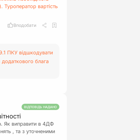
). Туроператор вартість
Вподобати
.9.1 ПКУ відшкодувати
м додаткового блага
ВІДПОВІДЬ НАДАНО
ітності
. Як виправити в 4ДФ
нять , та з уточненими