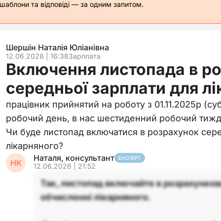
 шаблони та відповіді — за одним запитом.
Шершін Наталія Юліанівна
12.06.2026 | 16:38
Зарплата
Включення листопада в р
середньої зарплати для л
працівник прийнятий на роботу з 01.11.2025р (с
робочий день, в нас шестиденний робочий тижд
Чи буде листопад включатися в розрахунок сере
лікарняного?
Наталя, консультант
ЕКСПЕРТ
НК
12.06.2026 | 21:52
Так, листопад включайте в розрахунков
обчисленні лікарняного.