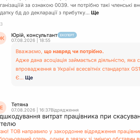
ганізаціїй за ознакою 0039. чи потрібно такі членські в
датку бд до декларації з прибутку…
3
Юрій, консультант
ЕКСПЕРТ
К
07.08.2026 | 18:55
Вважаємо,
що навряд чи потрібно.
Адже дана асоціація займається діяльністю, яка 
впровадження в Україні всесвітніх стандартах GS1
Є…
Ще
Тетяна
Е
07.08.2026 | 16:37
Відрядження
ідшкодування витрат працівника при скасува
отелю
таю! ТОВ направило у закордонне відрядження працівни
броньований отель, однак в звязку зі зміною обставин в