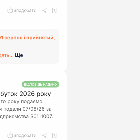
Вподобати
1 серпня і прийнятий,
адять…
Ще
ВІДПОВІДЬ НАДАНО
рибуток 2026 року
ого року подаємо
чя подали 07/08/26 за
ідприємства S0111007.
Вподобати