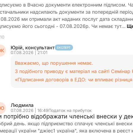
дписуємо в Вчасно документи електронним підписом. Ч
стачальники надсилають документи за попередній періо
.08.2026 ми отримали акт наданих послуг дата складанн
дписуємо його сьогодні - 07.08.2026р. Чи немає тут…
10
Юрій, консультант
ЕКСПЕРТ
К
07.08.2026 | 21:01
Вважаємо, що порушення немає.
З подібного приводу є матеріал на сайті Семінар К
«Підписання договорів в ЕДО: чи впливає різниц
Людмила
Ю
07.08.2026 | 16:49
Податок на прибуток
и потрібно відображати членські внески у дек
брий день. якщо підприємство сплачує членські внески 
мерації україни "джіес1 україна", яка включена в реєст