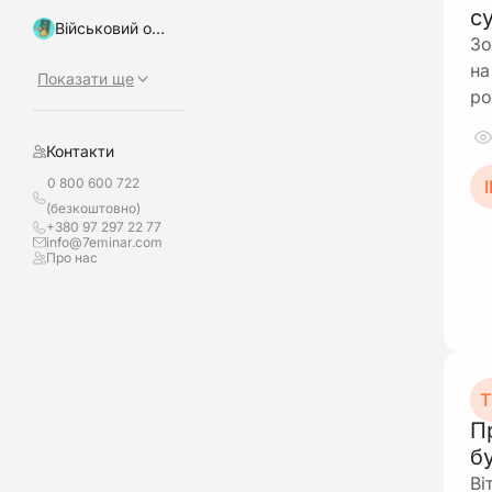
с
Військовий облік, бронювання
Зо
на
Показати ще
ро
Контакти
0 800 600 722
І
(безкоштовно)
+380 97 297 22 77
info@7eminar.com
Про нас
Т
П
б
Ві