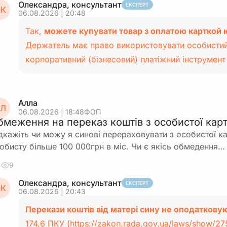
Олександра, консультант
ЕКСПЕРТ
К
06.08.2026 | 20:48
Так,
можете купувати товар з оплатою карткой 
Держатель має право використовувати особистий
корпоративний (бізнесовий) платіжний інструмен
Алла
Л
06.08.2026 | 18:48
ФОП
бмеження на переказ коштів з особистої карт
дкажіть чи можу я синові перераховувати з особистої ка
обисту більше 100 000грн в міс. Чи є якісь обмедення…
9
Олександра, консультант
ЕКСПЕРТ
К
06.08.2026 | 20:43
Перекази коштів від матері сину не оподаткову
174.6 ПКУ (
https://zakon.rada.gov.ua/laws/show/2