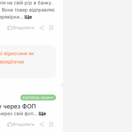
и на свій р/р в банку.
. Вона товар відправляє
перевірки…
Вподобати
кі відносини як
передбачає
ВІДПОВІДЬ НАДАНО
у через ФОП
через свій фоп…
Вподобати