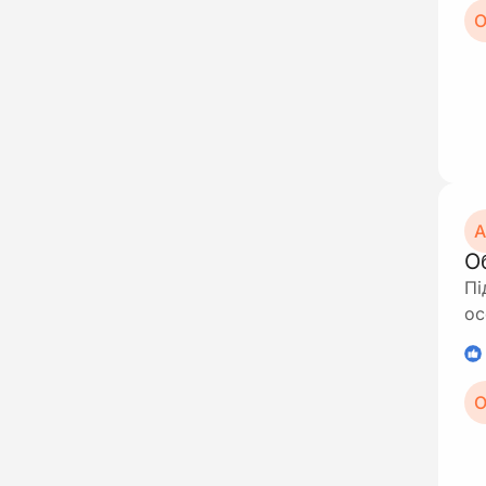
О
А
О
Пі
ос
1
О