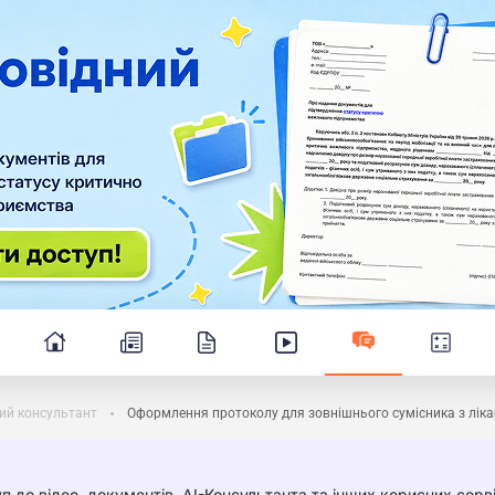
ий консультант
Оформлення протоколу для зовнішнього сумісника з лі
п до відео, документів, AI-Консультанта та інших корисних серві