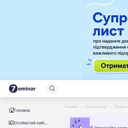
Головна
Консультації
Особист
Головна
Особистий кабінет
☝️ Отримайте досту