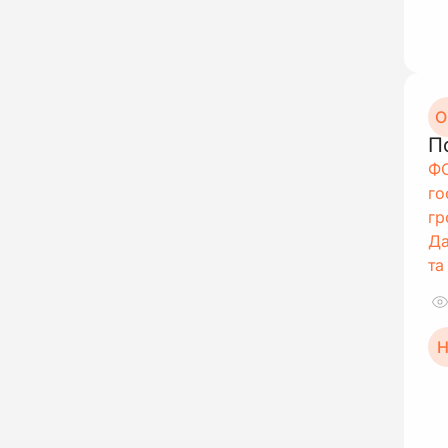
О
П
ФО
го
гр
Да
та
Н