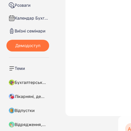
Розваги
Календар Бухгалтера
Виїзні семінари
Теми
Бухгалтерський облік
Лікарняні, декретні
Відпустки
Відрядження, підзвітні кошти
А