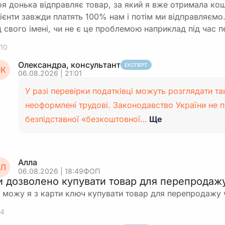
я донька відправляє товар, за який я вже отримала кошт
ієнти завжди платять 100% нам і потім ми відправляємо
д свого імені, чи не є це проблемою наприклад під час 
10
Олександра, консультант
ЕКСПЕРТ
К
06.08.2026 | 21:01
У разі перевірки податківці можуть розглядати та
неоформлені трудові. Законодавство України не 
безпідставної «безкоштовної…
Ще
Алла
Л
06.08.2026 | 18:49
ФОП
и дозволено купувати товар для перепродаж
 можу я з карти ключ купувати товар для перепродажу 
4