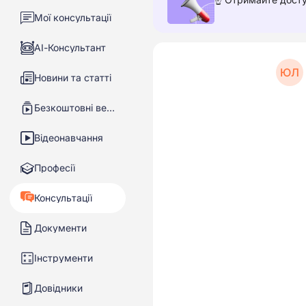
Мої консультації
АІ-Консультант
ЮЛ
Новини та статті
Безкоштовні вебінари
Відеонавчання
Професії
Консультації
Документи
Інструменти
Довідники