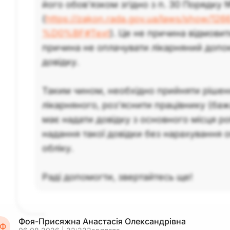
його обов’язком згідно з п. 30 Порядку 
(
https://zakon.rada.gov.ua/laws/show/126
%D0%BF#Text
). Це не причина відмовити
причина не оплачувати лікарняний допо
довідку.
Таким чином, необхідно прийняти рішен
лікарняного, роз’яснити працівнику (ба
має надати довідку з основного місця ро
надання такої довідки без нарахування о
обліку.
Раді допомогти, звертайтесь ще!
Фоя-Присяжна Анастасія Олександрівна
Ф