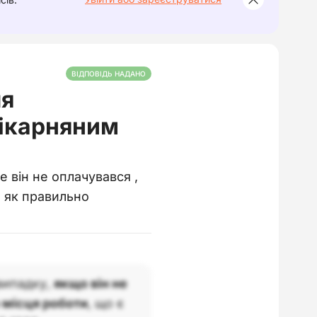
ВІДПОВІДЬ НАДАНО
ля
лікарняним
е він не оплачувався ,
и як правильно
випадку,
якщо він не
 місця роботи
, що є