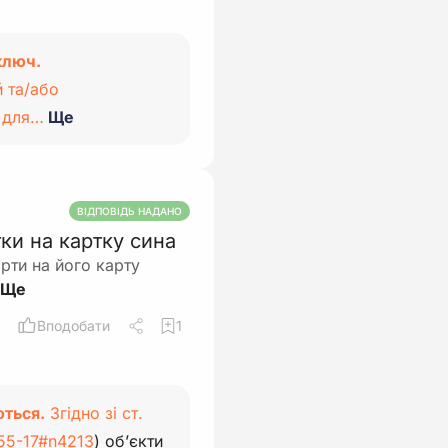
ключ.
 та/або
т для…
Ще
ВІДПОВІДЬ НАДАНО
ки на картку сина
рти на його карту
Вподобати
1
ються.
Згідно зі ст.
755-17#n4213
) об’єкти