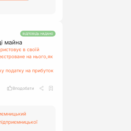
ВІДПОВІДЬ НАДАНО
і майна
ристовує в своїй
еєстроване на нього,як
ку податку на прибуток
Вподобати
риємницький
підприємницької