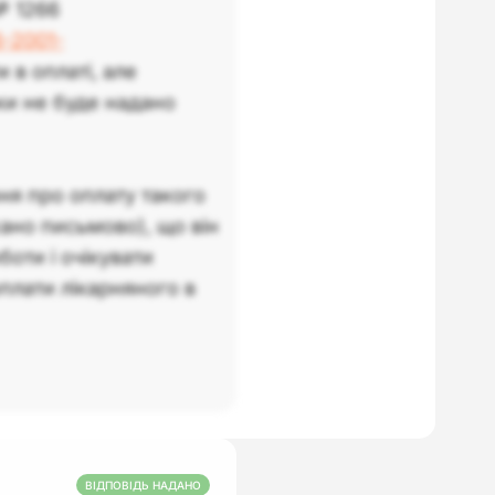
№ 1266
6-2001-
 в оплаті, але
ки не буде надано
ня про оплату такого
жано письмово), що він
боти і очікувати
плати лікарняного в
ВІДПОВІДЬ НАДАНО