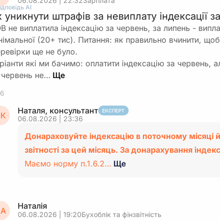
06.08.2026 | 22:32
Зарплата
ідповідь АІ
к уникнути штрафів за невиплату індексації з
В не виплатила індексацію за червень, за липень - випла
німальної (20+ тис). Питання: як правильно вчинити, що
ревірки ще не було.
ріанти які ми бачимо: оплатити індексацію за червень, а
 червень не…
6
Наталя, консультант
ЕКСПЕРТ
К
06.08.2026 | 23:36
Донараховуйте індексацію в поточному місяці й
звітності за цей місяць. За донарахування індекс
Маємо норму п.1.6.2…
Ще
Наталія
А
06.08.2026 | 19:20
Бухоблік та фінзвітність