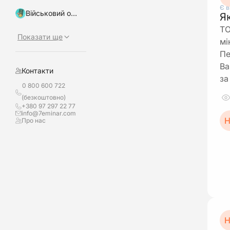
Є в
Військовий облік, бронювання
Я
ТО
Показати ще
мі
Пе
Ва
Контакти
за
0 800 600 722
(безкоштовно)
+380 97 297 22 77
info@7eminar.com
Н
Про нас
Н