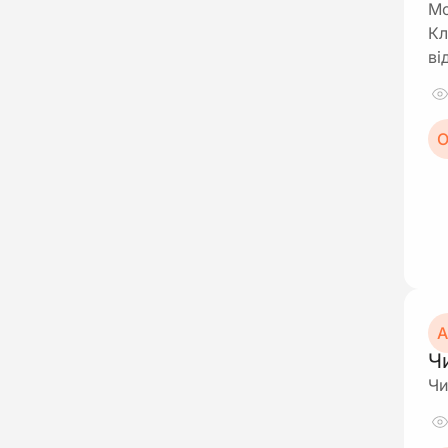
Мо
Кл
ві
О
А
Ч
Чи