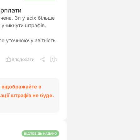
арплати
чена. Зп у всіх більше
б уникнути штрафів.
ле уточнюючу звітність
Вподобати
1
 відображайте в
ації штрафів не буде.
ВІДПОВІДЬ НАДАНО