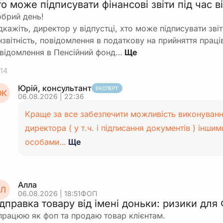
то може підписувати фінансові звіти під час 
брий день!
дкажіть, директор у відпустці, хто може підписувати звіт
нзвітність, повідомлення в податкову на прийняття прац
відомлення в Пенсійний фонд…
14
Юрій, консультант
ЕКСПЕРТ
К
06.08.2026 | 22:36
Краще за все забезпечити можливість виконування
директора ( у т.ч. і підписання документів ) інш
особами…
Ще
Алла
Л
06.08.2026 | 18:51
ФОП
ідправка товару від імені доньки: ризики дл
працюю як фоп та продаю товар клієнтам.