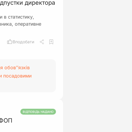
відпустки директора
и в статистику,
івника, оперативне
Вподобати
 обов’’язків
ими посадовими
ВІДПОВІДЬ НАДАНО
я ФОП