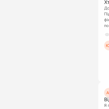
Х
До
Пі
фі
по
Ю
А
В
Я 