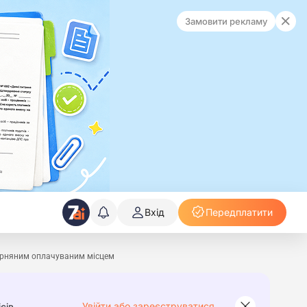
Замовити рекламу
Вхід
Передплатити
карняним оплачуваним місцем
Увійти або зареєструватися
сів.