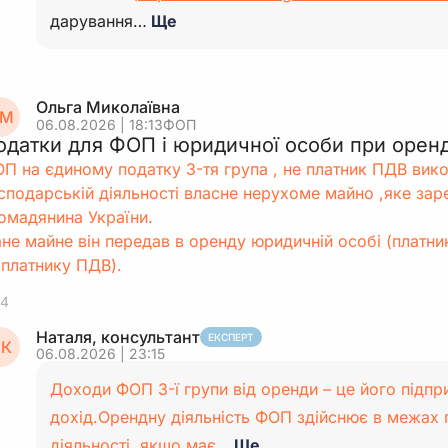
дарування…
Ще
Ольга Миколаївна
М
06.08.2026 | 18:13
ФОП
одатки для ФОП і юридичної особи при оренд
П на єдиному податку 3-тя група , не платник ПДВ вико
сподарській діяльності власне нерухоме майно ,яке зар
омадянина України.
не майне він передав в оренду юридичній особі (платни
 платнику ПДВ).
4
Наталя, консультант
ЕКСПЕРТ
К
06.08.2026 | 23:15
Доходи ФОП 3-ї групи від оренди – це його підп
дохід.Орендну діяльність ФОП здійснює в межах 
діяльності, якщо має…
Ще