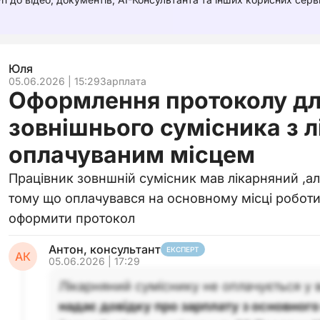
Юля
05.06.2026 | 15:29
Зарплата
Оформлення протоколу д
зовнішнього сумісника з 
оплачуваним місцем
Працівник зовншній сумісник мав лікарняний ,ал
тому що оплачувався на основному місці робот
оформити протокол
Антон, консультант
ЕКСПЕРТ
АК
05.06.2026 | 17:29
Лікарняний суміснику не оплачується у 
надає довідку про зарплату з основного