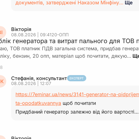
документів, затверджені Наказом Мінфіну…
Ще
Вікторія
І
08.08.2026 | 09:41
20-ОПП
блік генератора та витрат пального для ТОВ
таю, ТОВ платник ПДВ загальна система, придбав генера
ліку, бензин, 20 опп, матеріал щоб почитати, дякую…
8
Стефанія, консультант
ЕКСПЕРТ
К
08.08.2026 | 12:07
https://7eminar.ua/news/3141-generator-na-pidprijem
ta-opodatkuvannya
щоб почитати
Придбаний генератор залежно від його вартості…
Вікторія