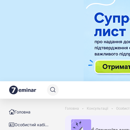
Головна
Консультації
Особист
Головна
Особистий кабінет
☝️ Отримайте досту