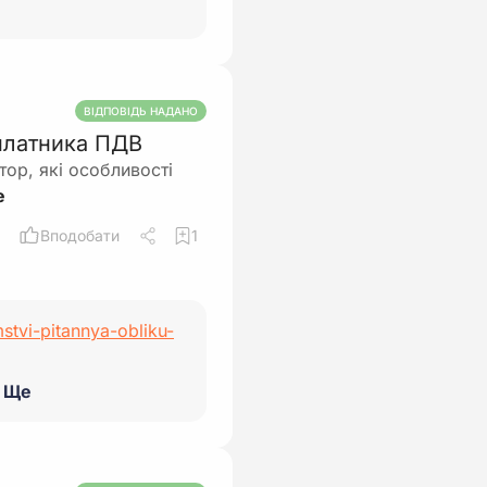
ВІДПОВІДЬ НАДАНО
 платника ПДВ
тор, які особливості
Вподобати
1
stvi-pitannya-obliku-
Ще