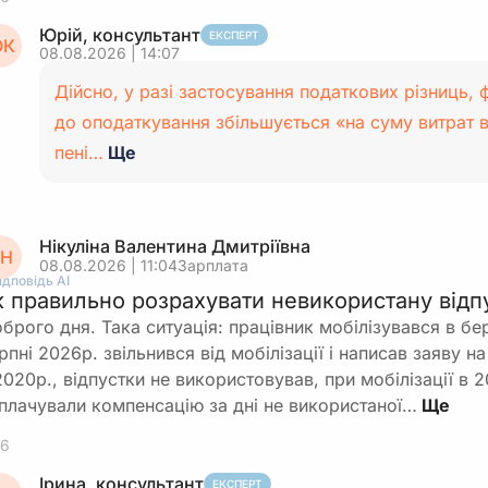
Юрій, консультант
ЕКСПЕРТ
К
08.08.2026 | 14:07
Дійсно, у разі застосування податкових різниць, 
до оподаткування збільшується «на суму витрат в
пені…
Ще
Нікуліна Валентина Дмитріївна
Н
08.08.2026 | 11:04
Зарплата
ідповідь АІ
к правильно розрахувати невикористану відпу
брого дня. Така ситуація: працівник мобілізувався в бе
рпні 2026р. звільнився від мобілізації і написав заяву 
2020р., відпустки не використовував, при мобілізації в 
плачували компенсацію за дні не використаної…
6
Ірина, консультант
ЕКСПЕРТ