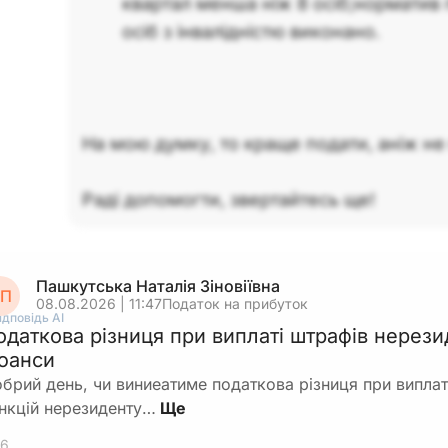
квартал менша ніж 8 осіб;
норматив 
осіб з інвалідністю виконано.
На мою думку, то краще подати, аніж не
Раді допомогти, звертайтесь ще!
Пашкутська Наталія Зіновіївна
П
08.08.2026 | 11:47
Податок на прибуток
ідповідь АІ
одаткова різниця при виплаті штрафів нерези
юанси
брий день, чи виниеатиме податкова різниця при виплат
нкцій нерезиденту…
6