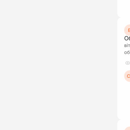
В
О
ві
об
С