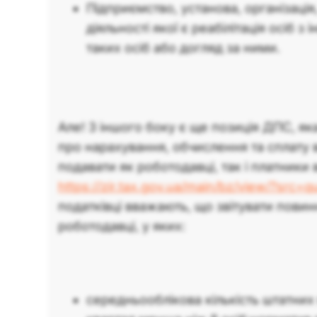
Підприємство, установа, організаці
діяльності якої є реабілітація осіб з 
таких осіб або догляд за ними.
Але! З іншого боку є ще позиція ДПС, яка
про нарахування, обчислення та сплату
подавати як роботодавці, так і платники 
https://zir.tax.gov.ua/main/bz/view/?src
податківці вважають, що звітувати повинні
роботодавці, у яких:
середньооблікова кількість штатних 