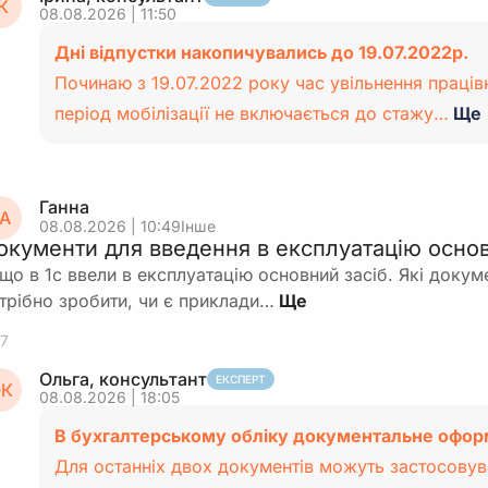
К
08.08.2026 | 11:50
Дні відпустки накопичувались до 19.07.2022р.
Починаю з 19.07.2022 року час увільнення праців
період мобілізації не включається до стажу…
Ще
Ганна
А
08.08.2026 | 10:49
Інше
окументи для введення в експлуатацію основ
що в 1с ввели в експлуатацію основний засіб. Які доку
трібно зробити, чи є приклади…
7
Ольга, консультант
ЕКСПЕРТ
К
08.08.2026 | 18:05
В бухгалтерському обліку документальне офор
Для останніх двох документів можуть застосовув