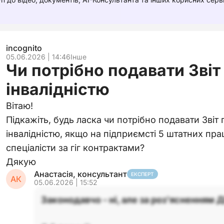
incognito
05.06.2026 | 14:46
Інше
Чи потрібно подавати Звіт
інвалідністю
Вітаю!
Підкажіть, будь ласка чи потрібно подавати Звіт 
інвалідністю, якщо на підприємсті 5 штатних праці
спеціалісти за гіг контрактами?
Дякую
Анастасія, консультант
ЕКСПЕРТ
АК
05.06.2026 | 15:52
Законодавчо - ні, але за роз'ясненням Д