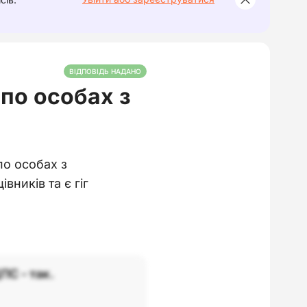
ВІДПОВІДЬ НАДАНО
 по особах з
по особах з
вників та є гіг
ПС - так.