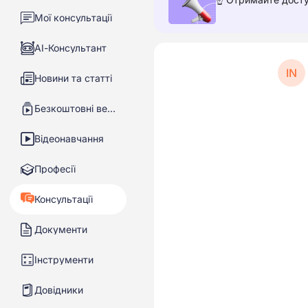
Мої консультації
АІ-Консультант
IN
Новини та статті
Безкоштовні вебінари
Відеонавчання
Професії
Консультації
Документи
Інструменти
Довідники