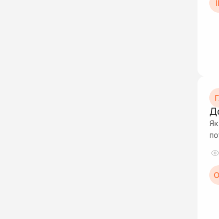
І
Г
Д
Як
по
О