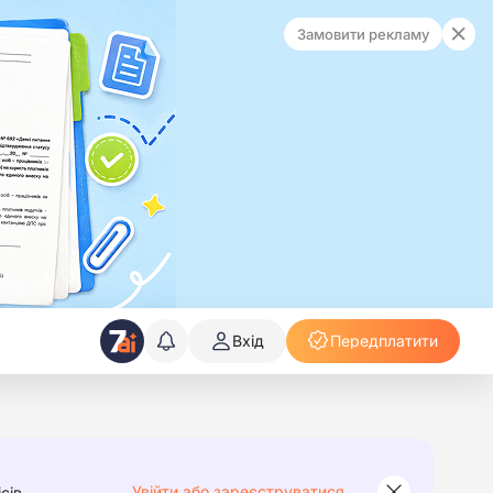
Замовити рекламу
Вхід
Передплатити
Увійти або зареєструватися
сів.