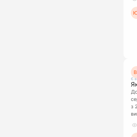
Ю
В
Є в
Я
До
се
з 
ви