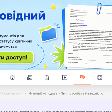
ий консультант
Чи потрібно подавати Звіт по особах з інвалідністю
п до відео, документів, AI-Консультанта та інших корисних серві