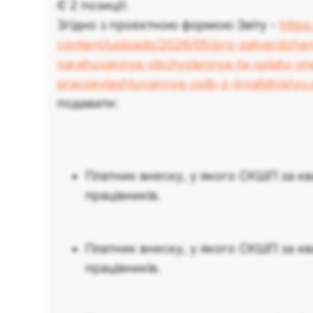
Є 2 позиції:
Згідно з проєктною формою Звіту -
https
content/uploads/2026/05/pro-zatverdzhen
narahuvannya-obchyslennya-ta-splatu-vn
praczevlashtuvannya-osib-z-invalidnistyu.
подавати:
Платник внеску, у якого СКШП за ква
працівників.
Платник внеску, у якого СКШП за кв
працівників.