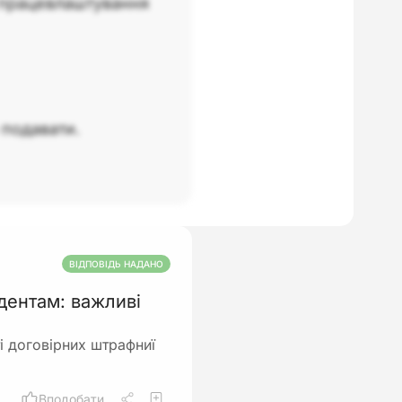
працевлаштування
 подавати.
ВІДПОВІДЬ НАДАНО
дентам: важливі
і договірних штрафниї
Вподобати