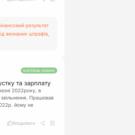
фінансовий результат
ід визнаних штрафів,
ВІДПОВІДЬ НАДАНО
стку та зарплату
резні 2022року, в
на звільнення. Працював
2022р. йому не
Вподобати