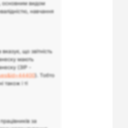
я, основним видом
інвалідністю, навчання
 вказує, що звітність
 внеску мають
внеску (ЗІР -
=ques&id=44400
). Тобто
 також і ті
працівників за