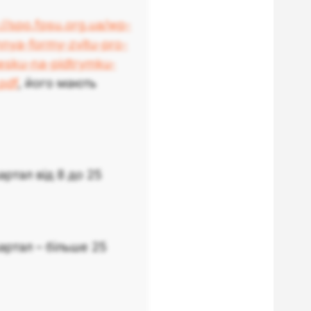
://spo.fpsu.org.ua/wp-
nya-formy-zvitu-pro-
esku-na-pidtrymku-
pdf
, його мають
ртал від 8 до 25
артал – більше 25