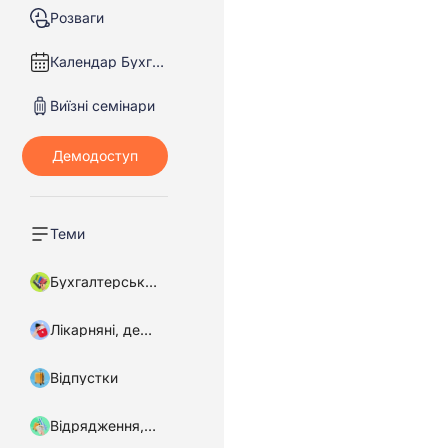
Розваги
Календар Бухгалтера
Виїзні семінари
Теми
Бухгалтерський облік
Лікарняні, декретні
Відпустки
Відрядження, підзвітні кошти