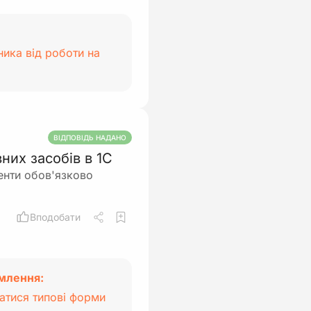
ника від роботи на
ВІДПОВІДЬ НАДАНО
них засобів в 1С
менти обов'язково
Вподобати
млення:
атися типові форми