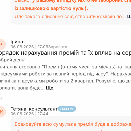
Звісно,
у Вашому випадку ніхто не забороняє спи
із залишковою вартістю нуль ).
Для такого списання слід створити комісію по…
Щ
Ірина
Р
06.08.2026 | 17:06
Зарплата
орядок нарахування премій та їх вплив на с
брий день!
питання стосовно "Премії (в тому числі за місяць) та ін
 підсумками роботи за певний період під часу". Нараху
липні за підсумками роботи за 2 квартал. Розумію, що д
рплати, вона буде…
7
Тетяна, консультант
ЕКСПЕРТ
К
06.08.2026 | 17:44
Враховуйте всю суму.така премія буде відображен