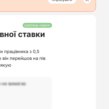
ВІДПОВІДЬ НАДАНО
вної ставки
и працівника з 0,5
о він перейшов на пів
Дякую
я не вимагає