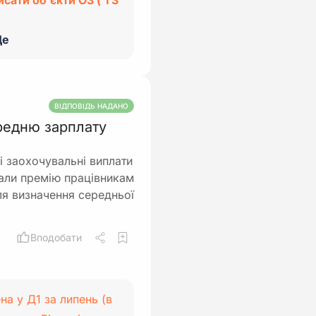
сати об’єкти ОЗ ( ТЗ
е
ВІДПОВІДЬ НАДАНО
ередню зарплату
ші заохочувальні виплати
вали премію працівникам
ля визначення середньої
Вподобати
а у Д1 за липень (в