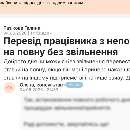
 шаблони та відповіді — за одним запитом.
Разікова Галина
04.06.2026 | 11:15
Кадри
Перевід працівника з непо
на повну без звільнення
Доброго дня чи можу я без звільнення перевест
ставки на повну, якщо він мені принесе наказ щ
ставки на іншому підприємстві і напише заяву. 
Олена, консультант
ЕКСПЕРТ
ОК
04.06.2026 | 23:33
Так, встановлення повного робочого дн
процедури звільнення/прийняття.
Раді допомогти, звертайтесь ще!