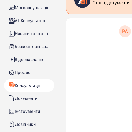
Статті, документи,
Мої консультації
АІ-Консультант
РА
Новини та статті
Безкоштовні вебінари
Відеонавчання
Професії
Консультації
Документи
Інструменти
Довідники