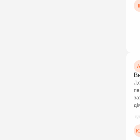
І
А
В
До
пе
за
ді
Ю