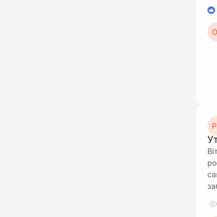
1
О
Р
У
Ві
ро
са
за