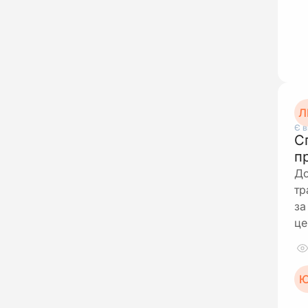
Л
Є в
С
п
До
тр
за
це
Ю