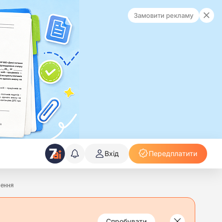
Замовити рекламу
Вхід
Передплатити
нення
Спробувати