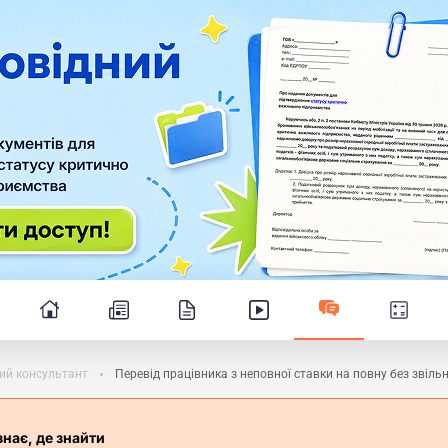
ий консультант
Перевід працівника з неповної ставки на повну без звіль
знає, де знайти