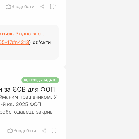
Вподобати
1
ються.
Згідно зі ст.
755-17#n4213
) об’єкти
ВІДПОВІДЬ НАДАНО
ти за ЄСВ для ФОП
айманим працівником. У
1-й кв. 2025 ФОП
 роботодавець закрив
Вподобати