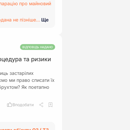
кларацію про майновий
одана не пізніше…
Ще
ВІДПОВІДЬ НАДАНО
оцедура та ризики
иць застарілих
ємо ми право списати їх
обрухтом? Як поетапно
Вподобати