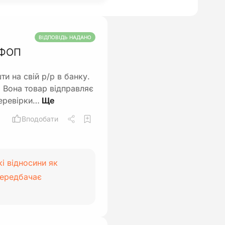
ВІДПОВІДЬ НАДАНО
я ФОП
и на свій р/р в банку.
. Вона товар відправляє
перевірки…
Вподобати
кі відносини як
передбачає