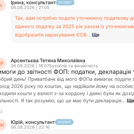
Ірина, консультант
ЕКСПЕРТ
К
06.08.2026 | 21:05
Так, вам потрібно подати уточнюючу податкову д
єдиного податку за 2025 рік разом із уточнюючи
відобразити нарахування ЄСВ…
Ще
Арсентьєва Тетяна Миколаївна
Р
06.08.2026 | 18:07
Бухоблік та фінзвітність
имоги до звітності ФОП: податки, декларація 
брий день! Приватбанк від мого ФОПа вимагає подати з
ріод 2026 року по коштах, що надійшли йому на особист
ходили кошти у валюті з-за кордону і деякі були як дохі
яльності. Я так розумію, що це має бути декларація…
3
Юрій, консультант
ЕКСПЕРТ
К
06.08.2026 | 22:16