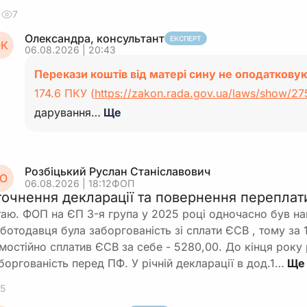
7
Олександра, консультант
ЕКСПЕРТ
К
06.08.2026 | 20:43
Перекази коштів від матері сину не оподаткову
174.6 ПКУ (
https://zakon.rada.gov.ua/laws/show/2
дарування…
Ще
Розбіцький Руслан Станіславович
О
06.08.2026 | 18:12
ФОП
точнення декларації та повернення перепла
таю. ФОП на ЄП 3-я група у 2025 році одночасно був н
ботодавця була заборгованість зі сплати ЄСВ , тому за 
мостійно сплатив ЄСВ за себе - 5280,00. До кінця року
боргованість перед ПФ. У річній декларації в дод.1…
5