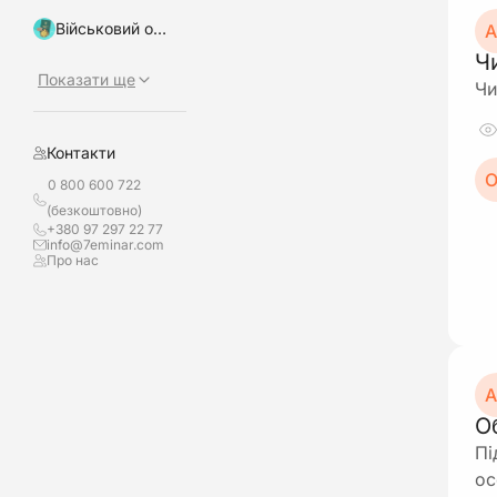
Військовий облік, бронювання
А
Ч
Показати ще
Чи
Контакти
О
0 800 600 722
(безкоштовно)
+380 97 297 22 77
info@7eminar.com
Про нас
А
О
Пі
ос