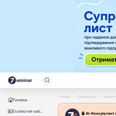
Головна
Консультації
Особист
Головна
Особистий кабінет
🤖 АІ-Консультант 