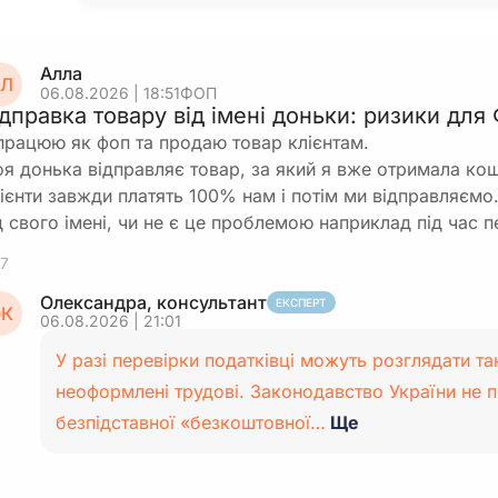
Алла
Л
06.08.2026 | 18:51
ФОП
ідправка товару від імені доньки: ризики дл
працюю як фоп та продаю товар клієнтам.
я донька відправляє товар, за який я вже отримала кошт
ієнти завжди платять 100% нам і потім ми відправляємо
д свого імені, чи не є це проблемою наприклад під час 
7
Олександра, консультант
ЕКСПЕРТ
К
06.08.2026 | 21:01
У разі перевірки податківці можуть розглядати та
неоформлені трудові. Законодавство України не 
безпідставної «безкоштовної…
Ще