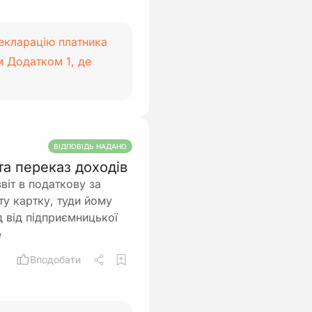
екларацію платника
м Додатком 1, де
ВІДПОВІДЬ НАДАНО
та переказ доходів
віт в податкову за
у картку, туди йому
д від підприємницької
Вподобати