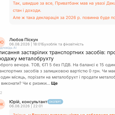
Так, швидше за все, Приватбанк мав на увазі Де
стан і доходи.
Але ж така декларація за 2026 р. повинна буде п
Любов Піскун
Ю
06.08.2026 | 18:01
Бухоблік та фінзвітність
ідповідь АІ
писання застарілих транспортних засобів: пр
родажу металобрухту
брого вечора. ТОВ, ЄП 5 без ПДВ. На балансі є 15 один
анспортних засобів з залишковою вартістю 0 грн. Чи ма
 один місяць, порізати на металобрухт і продати метал
 виконати? Чи є ризики…
2
Юрій, консультант
ЕКСПЕРТ
К
06.08.2026 | 22:01