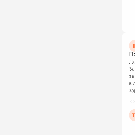
І
П
До
За
за
в 
за
Т