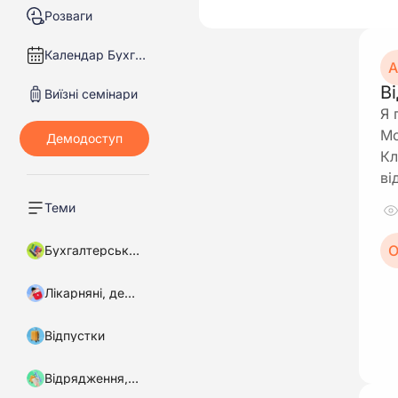
Розваги
Календар Бухгалтера
А
В
Виїзні семінари
Я 
Мо
Кл
ві
Теми
О
Бухгалтерський облік
Лікарняні, декретні
Відпустки
Відрядження, підзвітні кошти