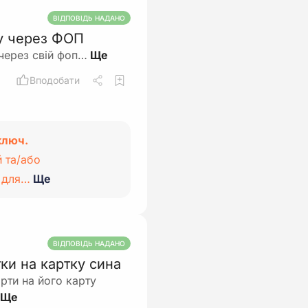
ВІДПОВІДЬ НАДАНО
у через ФОП
через свій фоп…
Вподобати
ключ.
 та/або
т для…
Ще
ВІДПОВІДЬ НАДАНО
ки на картку сина
рти на його карту