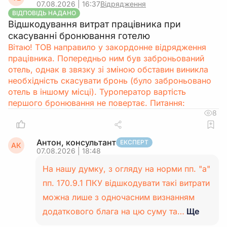
07.08.2026 | 16:37
Відрядження
ВІДПОВІДЬ НАДАНО
Відшкодування витрат працівника при
скасуванні бронювання готелю
Вітаю! ТОВ направило у закордонне відрядження
працівника. Попередньо ним був заброньований
отель, однак в звязку зі зміною обставин виникла
необхідність скасувати бронь (було заброньовано
отель в іншому місці). Туроператор вартість
першого бронювання не повертає. Питання:
8
Антон, консультант
ЕКСПЕРТ
АК
07.08.2026 | 18:48
На нашу думку, з огляду на норми пп. "а"
пп. 170.9.1 ПКУ відшкодувати такі витрати
можна лише з одночасним визнанням
додаткового блага на цю суму та…
Ще