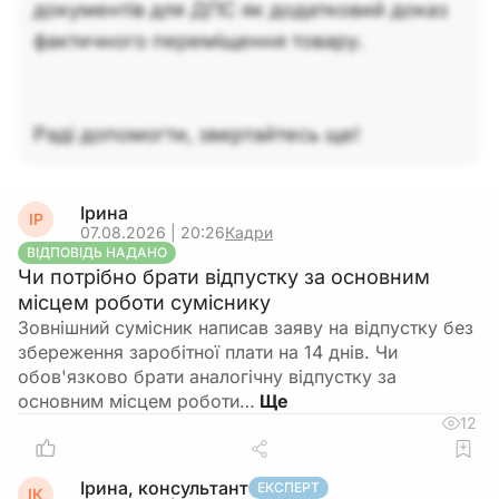
документів для ДПС як додатковий доказ
фактичного переміщення товару.
Раді допомогти, звертайтесь ще!
Ірина
ІР
07.08.2026 | 20:26
Кадри
ВІДПОВІДЬ НАДАНО
Чи потрібно брати відпустку за основним
місцем роботи суміснику
Зовнішний сумісник написав заяву на відпустку без
збереження заробітної плати на 14 днів. Чи
обов'язково брати аналогічну відпустку за
основним місцем роботи…
12
Ірина, консультант
ЕКСПЕРТ
ІК