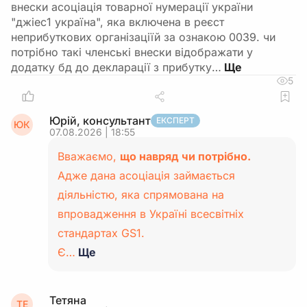
внески асоціація товарної нумерації україни
"джіес1 україна", яка включена в реєст
неприбуткових організаціїй за ознакою 0039. чи
потрібно такі членські внески відображати у
додатку бд до декларації з прибутку…
5
Юрій, консультант
ЕКСПЕРТ
ЮК
07.08.2026 | 18:55
Вважаємо,
що навряд чи потрібно.
Адже дана асоціація займається
діяльністю, яка спрямована на
впровадження в Україні всесвітніх
стандартах GS1.
Є…
Ще
Тетяна
ТЕ