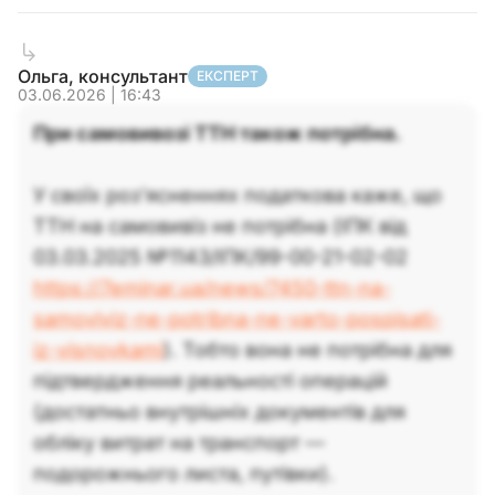
Ольга, консультант
ЕКСПЕРТ
03.06.2026 | 16:43
При самовивозі ТТН також потрібна.
У своїх роз’ясненнях податкова каже, що
ТТН на самовивіз не потрібна (ІПК від
03.03.2025 №1143/ІПК/99-00-21-02-02
https://7eminar.ua/news/7450-ttn-na-
samoviviz-ne-potribna-ne-varto-pospisati-
iz-visnovkami
). Тобто вона не потрібна для
підтвердження реальності операцій
(достатньо внутрішніх документів для
обліку витрат на транспорт —
подорожнього листа, путівки).