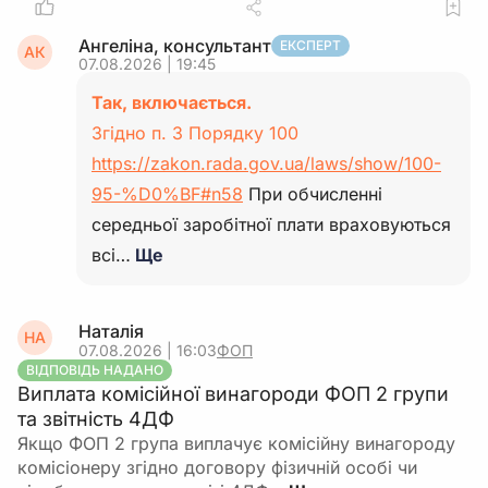
Ангеліна, консультант
ЕКСПЕРТ
АК
07.08.2026 | 19:45
Так, включається.
Згідно п. 3 Порядку 100
https://zakon.rada.gov.ua/laws/show/100-
95-%D0%BF#n58
При обчисленні
середньої заробітної плати враховуються
всі…
Ще
Наталія
НА
07.08.2026 | 16:03
ФОП
ВІДПОВІДЬ НАДАНО
Виплата комісійної винагороди ФОП 2 групи
та звітність 4ДФ
Якщо ФОП 2 група виплачує комісійну винагороду
комісіонеру згідно договору фізичній особі чи