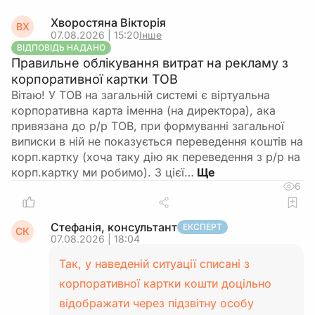
Хворостяна Вікторія
ВХ
07.08.2026 | 15:20
Інше
ВІДПОВІДЬ НАДАНО
Правильне облікування витрат на рекламу з
корпоративної картки ТОВ
Вітаю! У ТОВ на загальній системі є віртуальна
корпоративна карта іменна (на директора), ака
привязана до р/р ТОВ, при формуванні загальної
виписки в ній не показується переведення коштів на
корп.картку (хоча таку дію як переведення з р/р на
корп.картку ми робимо). З цієї…
6
Стефанія, консультант
ЕКСПЕРТ
СК
07.08.2026 | 18:04
Так, у наведеній ситуації списані з
корпоративної картки кошти доцільно
відображати через підзвітну особу