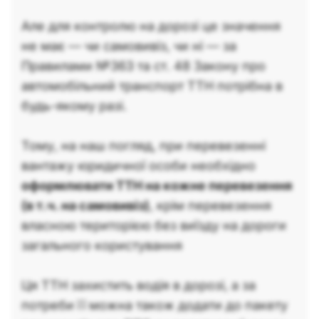
Але для контролю на дорозі це значення
не має — чи самовивіз, чи ні — за
Правилами №363 та ст. 48 Закону про
автомобільний транспорт ТТН потрібна в
будь-якому разі.
Тому, на наш погляд, при перевезенні
вантажу юридичної особи необхідно
оформлювати ТТН на кожне перевезення
(в т.ч. на самовивіз)
, крім перевезення
власною територією без виїзду на дороги
загального користування
Ця ТТН захистить водія в дорозі, а за
потреби її можна також додати до пакету