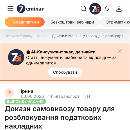
Передплатити
Безкоштовні вебінари
Отримати к
Особистий консультант
Докази самовивозу товару для розблокування податкових накладних
🤖 АІ-Консультант знає, де знайти
Статті, документи, шаблони та відповіді — за
одним запитом.
Спробувати
Ірина
ІР
03.06.2026 | 14:59
Транспорт, ТТН
ВІДПОВІДЬ НАДАНО
Докази самовивозу товару для
розблокування податкових
накладних