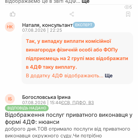
відображаємо це в звіті 4ДФ…
5
Наталя, консультант
ЕКСПЕРТ
НК
07.08.2026 | 22:25
Так, у випадку виплати комісійної
винагороди фізичній особі або ФОПу
підприємець на 2 групі має відображати
в 4ДФ таку виплату.
В додатку 4ДФ відображають…
Ще
Богословська Ірина
ІБ
07.08.2026 | 15:44
ЄСВ, ПДФО, ВЗ
ВІДПОВІДЬ НАДАНО
Відображення послуг приватного виконавця у
формі 4ДФ: нюанси
доброго дня.ТОВ отримало послуги від приватного
виконавця окружного суду.Чи потрібно