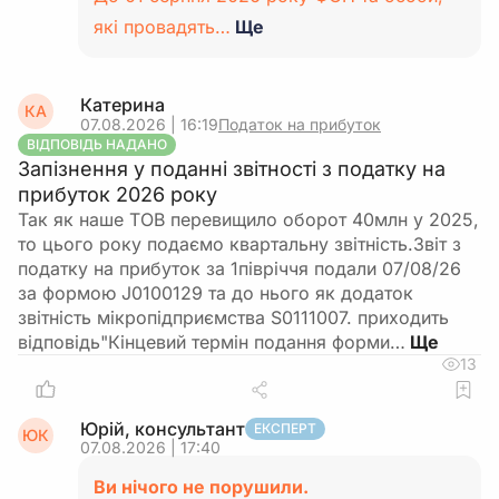
які провадять…
Ще
Катерина
КА
07.08.2026 | 16:19
Податок на прибуток
ВІДПОВІДЬ НАДАНО
Запізнення у поданні звітності з податку на
прибуток 2026 року
Так як наше ТОВ перевищило оборот 40млн у 2025,
то цього року подаємо квартальну звітність.Звіт з
податку на прибуток за 1півріччя подали 07/08/26
за формою J0100129 та до нього як додаток
звітність мікропідприємства S0111007. приходить
відповідь"Кінцевий термін подання форми…
13
Юрій, консультант
ЕКСПЕРТ
ЮК
07.08.2026 | 17:40
Ви нічого не порушили.