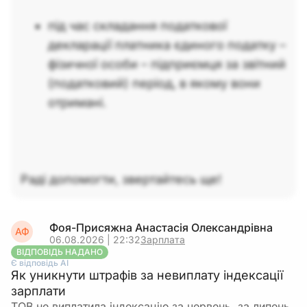
під час складання податкової
декларації платника єдиного податку –
фізичної особи – підприємця за звітний
(податковий) період, в якому вони
отримані.
Раді допомогти, звертайтесь ще!
Фоя-Присяжна Анастасія Олександрівна
АФ
06.08.2026 | 22:32
Зарплата
ВІДПОВІДЬ НАДАНО
Є відповідь АІ
Як уникнути штрафів за невиплату індексації
зарплати
ТОВ не виплатила індексацію за червень, за липень