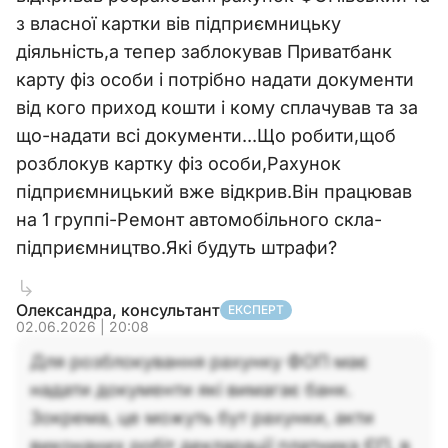
з власної картки вів підприємницьку
діяльність,а тепер заблокував Приватбанк
карту фіз особи і потрібно надати документи
від кого приход кошти і кому сплачував та за
що-надати всі документи...Що робити,щоб
розблокув картку фіз особи,Рахунок
підприємницький вже відкрив.Він працював
на 1 группі-Ремонт автомобільного скла-
підприємництво.Які будуть штрафи?
Олександра, консультант
ЕКСПЕРТ
02.06.2026 | 20:08
Для розблокування рахунку ФОП має
надати документи які вимагає банк.
Зокрема, це можуть бут рахунки, акти
виконаних робіт декларації платника ЄП, в