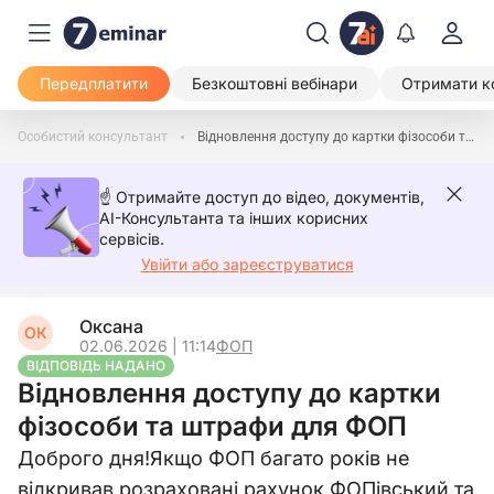
Передплатити
Безкоштовні вебінари
Отримати к
Особистий консультант
Відновлення доступу до картки фізособи та штрафи для ФОП
☝️ Отримайте доступ до відео, документів,
AI-Консультанта та інших корисних
сервісів.
Увійти або зареєструватися
Оксана
ОК
02.06.2026 | 11:14
ФОП
ВІДПОВІДЬ НАДАНО
Відновлення доступу до картки
фізособи та штрафи для ФОП
Доброго дня!Якщо ФОП багато років не
відкривав розраховані рахунок ФОПівський та