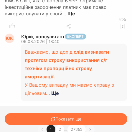
КМСБ СхП, яка створена ЄБРР. Отримане
інвестиційне заохочення платник має право
використовувати у своїй…
5
Юрій, консультант
ЕКСПЕРТ
ЮК
06.08.2026 | 18:40
Вважаємо, що дохід
слід визнавати
протягом строку використання с/г
техніки пропорційно строку
амортизації.
У Вашому випадку ми маємо справу з
цільовим…
Ще
Показати ще
…
1
2
27363