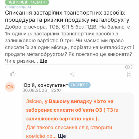
ВІДПОВІДЬ НАДАНО
Є відповідь АІ
Списання застарілих транспортних засобів:
процедура та ризики продажу металобрухту
Доброго вечора. ТОВ, ЄП 5 без ПДВ. На балансі є
15 одиниць застарілих транспортних засобів з
залишковою вартістю 0 грн. Чи маємо ми право
списати їх за один місяць, порізати на металобрухт і
продати металобрухтом? Як поетапно це виконати?
Чи є ризики…
3
Юрій, консультант
ЕКСПЕРТ
ЮК
06.08.2026 | 22:01
Звісно,
у Вашому випадку ніхто не
забороняє списати об’єкти ОЗ ( ТЗ із
залишковою вартістю нуль ).
Для такого списання слід створити
комісію по…
Ще