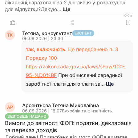
лікарняні,нараховані за 2 дні липня у розрахунок
для відпустки?Дякую…
5
Тетяна, консультант
ЕКСПЕРТ
ТК
06.08.2026 | 23:30
так, включають
. Це передбачено п. 3
Порядку 100:
https://zakon.rada.gov.ua/laws/show/100-
95-%D0%BF
При обчисленні середньої
заробітної плати для оплати за…
Ще
Арсентьєва Тетяна Миколаївна
АР
06.08.2026 | 18:07
Бухоблік та фінзвітність
ВІДПОВІДЬ НАДАНО
Вимоги до звітності ФОП: податки, декларація
та переказ доходів
Добрий день! Приватбанк від мого ФОПа вимагає