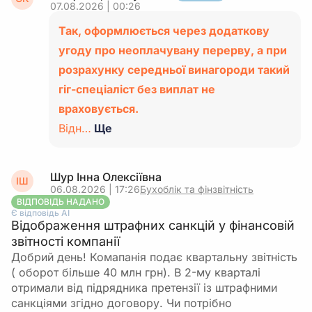
07.08.2026 | 00:26
Так, оформлюється через додаткову
угоду про неоплачувану перерву, а при
розрахунку середньої винагороди такий
гіг-спеціаліст без виплат не
враховується.
Відн…
Ще
Шур Інна Олексіївна
ІШ
06.08.2026 | 17:26
Бухоблік та фінзвітність
ВІДПОВІДЬ НАДАНО
Є відповідь АІ
Відображення штрафних санкцій у фінансовій
звітності компанії
Добрий день! Комапанія подає квартальну звітність
( оборот більше 40 млн грн). В 2-му кварталі
отримали від підрядника претензії із штрафними
санкціями згідно договору. Чи потрібно