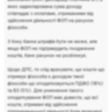
яких задекларована сума доходу
співпадає з оплатами, отриманими від
здійснення діяльності ФОП на рахунок
фізособи.
З боку банка штрафів бути не може, але
якщо ФОП не підтрвердить пходження
коштів, банк рахунок не розблокує.
Щодо ДПС, то слід врахувати, що кошти що
отримує фізособа є доходом такої
фізособи що оподатковується ПДФО (18%)
та ВЗ (5%). Для уникнення такого
оподаткування ФОП має довести, що всі
кошти, отримані від здійснення
підприємницької діяльності були включені