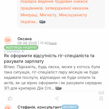
порядок ведення трудових книжок
працівників, затвердженої наказом
Мінпраці, Мін’юсту, Мінсоцзахисту
України…
Ще
Оксана
ОК
06.08.2026 | 17:42
Інше
ВІДПОВІДЬ НАДАНО
Є відповідь АІ
Як оформити відсутність гіг-спеціаліста та
рахувати зарплату
Вітаю. Підкажіть, будь ласка, може у когось була
така ситуація, гіг-спеціаліст пару місяців не буде
надавати послуги, відповідно не буде оплати та
актів, як це вірно оформити і як рахувати середню
ЗП для критерію Дія Сіті…
5
Стефанія, консультант
ЕКСПЕРТ
СК