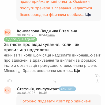
право приймати такі оплати. Оскільки
послуги тренера з плавання надаються
безпосередньо фізичним особам…
Ще
Коновалова Людмила Віталіівна
КО
06.08.2026 | 16:44
Інше
ВІДПОВІДЬ НАДАНО
Звітність про відрахування: коли і як
правильно надсилати
Який звіт і коли щомісяця надсилати виконавцю звіт
про здійснені відрахування та виплати за формою
інстр з організації примусового виконнаня рішень
Мінюст ,,, Зразок зповнення можно…
5
Стефанія, консультант
ЕКСПЕРТ
СК
06.08.2026 | 19:45
Потрібно подавати «Звіт про здійснені