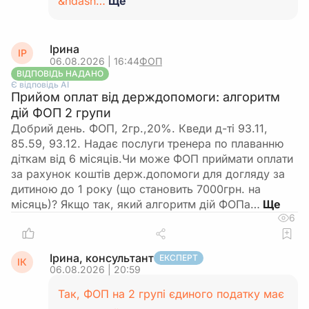
&ndash…
Ще
Ірина
ІР
06.08.2026 | 16:44
ФОП
ВІДПОВІДЬ НАДАНО
Є відповідь АІ
Прийом оплат від держдопомоги: алгоритм
дій ФОП 2 групи
Добрий день. ФОП, 2гр.,20%. Кведи д-ті 93.11,
85.59, 93.12. Надає послуги тренера по плаванню
діткам від 6 місяців.Чи може ФОП приймати оплати
за рахунок коштів держ.допомоги для догляду за
дитиною до 1 року (що становить 7000грн. на
місяць)? Якщо так, який алгоритм дій ФОПа…
6
Ірина, консультант
ЕКСПЕРТ
ІК
06.08.2026 | 20:59
Так, ФОП на 2 групі єдиного податку має