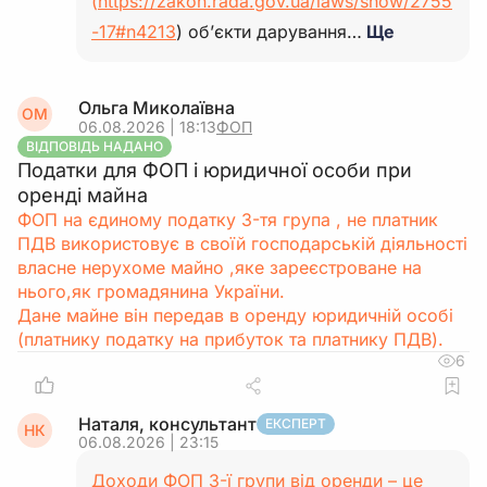
(
https://zakon.rada.gov.ua/laws/show/2755
-17#n4213
) об’єкти дарування…
Ще
Ольга Миколаївна
ОМ
06.08.2026 | 18:13
ФОП
ВІДПОВІДЬ НАДАНО
Податки для ФОП і юридичної особи при
оренді майна
ФОП на єдиному податку 3-тя група , не платник
ПДВ використовує в своїй господарській діяльності
власне нерухоме майно ,яке зареєстроване на
нього,як громадянина України.
Дане майне він передав в оренду юридичній особі
(платнику податку на прибуток та платнику ПДВ).
6
Наталя, консультант
ЕКСПЕРТ
НК
06.08.2026 | 23:15
Доходи ФОП 3-ї групи від оренди – це