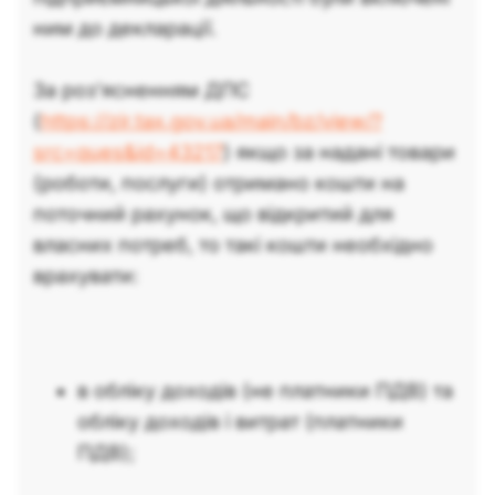
ним до декларації.
За роз’ясненням ДПС
(
https://zir.tax.gov.ua/main/bz/view/?
src=ques&id=43217
) якщо за надані товари
(роботи, послуги) отримано кошти на
поточний рахунок, що відкритий для
власних потреб, то такі кошти необхідно
врахувати:
в обліку доходів (не платники ПДВ) та
обліку доходів і витрат (платники
ПДВ);