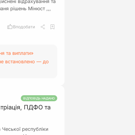
ійснені відрахування та
аня рішень Мінюст ,,,
Вподобати
ня та виплати»
 не встановлено — до
ВІДПОВІДЬ НАДАНО
тріація, ПДФО та
 Чеської республіки