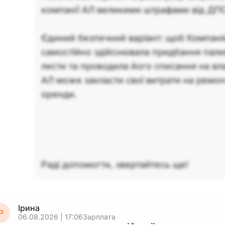
компанії АЛ великими штрафами від ДП
Єдиний безпечний варіант: щоб Компані
самостійно здійснювала придбання пали
листи та проводила його списання на вла
АЛ може закласти свої витрати на ремонт
оренди.
Раді допомогти, звертайтесь ще!
Ірина
Р
06.08.2026 | 17:06
Зарплата