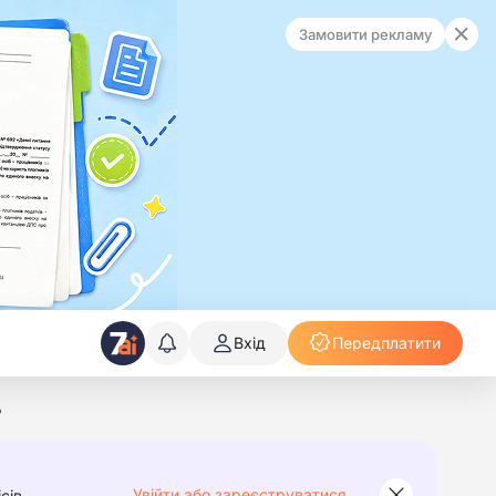
Замовити рекламу
Вхід
Передплатити
Р
Увійти або зареєструватися
сів.