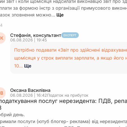
ий звіт і коли щомісяця надсилати виконавцю звіт про зд
плати за формою інстр з організації примусового виконн
азок зповнення можно…
4
Стефанія, консультант
ЕКСПЕРТ
К
06.08.2026 | 19:45
Потрібно подавати «Звіт про здійснені відрахуван
щомісяця у строк виплати зарплати, а якщо його
10…
Ще
Оксана Василівна
В
06.08.2026 | 16:42
Податок на прибуток
податкування послуг нерезидента: ПДВ, репа
З
брий день.
римали послуги (ютуб блогер- реклама) від нерезидента