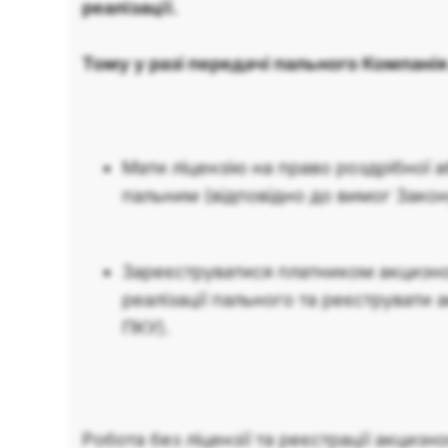
реалізації.
Тому у разі передачі пального Компанія
Мати ліцензію на право роздрібної аб
пальним (відповідно до вимог Закон
Зареєструватися платником акцизно
реалізації пального та реєструвати а
ПКУ).
Робота без ліцензії та реєстрації акциз