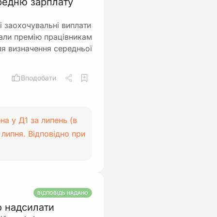
ередню зарплату
ші заохочувальні виплати
вали премію працівникам
ля визначення середньої
Вподобати
а у Д1 за липень (в
 липня. Відповідно при
ВІДПОВІДЬ НАДАНО
но надсилати