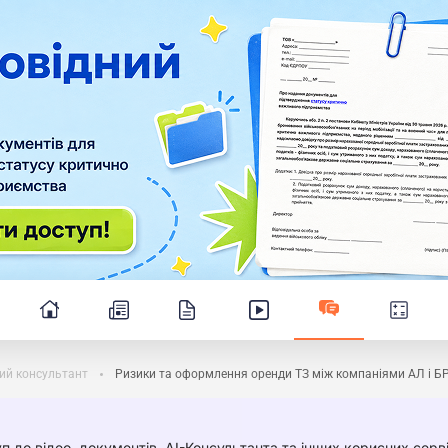
ий консультант
Ризики та оформлення оренди ТЗ між компаніями АЛ і Б
п до відео, документів, AI-Консультанта та інших корисних серві