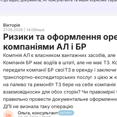
Вікторія
27.05.2026 | 14:09
Інше
Ризики та оформлення ор
компаніями АЛ і БР
Компнія АЛ є власником вантажних засобів, але н
Компанія БР має водіїв в штаті, але не має ТЗ. 
передати компанії БР своїТЗ в оренду і заключи
транспортно-експедиторських послуг з цією ж 
на паливо та ремон6т ТЗ бере на себе компанія 
взаємовідносин для обох сторін? Чи правомірні т
правильно провести документальне оформлення
ДПІ не визнала таку операцію
Ольга, консультант
ЕКСПЕРТ
ОК