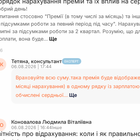
орядок нарахування премій та їх вплив на с
брий день!
питання стосовно "Премії (в тому числі за місяць) та ін
 підсумками роботи за певний період під часу". Нараху
липні за підсумками роботи за 2 квартал. Розумію, що д
рплати, вона буде…
6
Тетяна, консультант
ЕКСПЕРТ
К
06.08.2026 | 17:44
Враховуйте всю суму.така премія буде відображен
місяці нарахування) в одному рядку із зарплатою
обчислені сердньої…
Ще
Коновалова Людмила Віталіівна
О
06.08.2026 | 16:44
Інше
вітність про відрахування: коли і як правиль