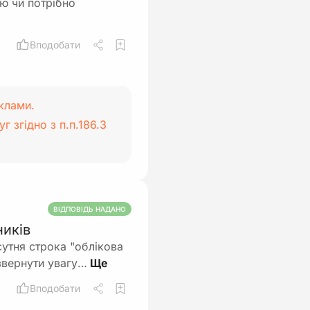
ю чи потрібно
Вподобати
клами.
г згідно з п.п.186.3
ВІДПОВІДЬ НАДАНО
ників
дсутня строка "облікова
 звернути увагу…
Вподобати