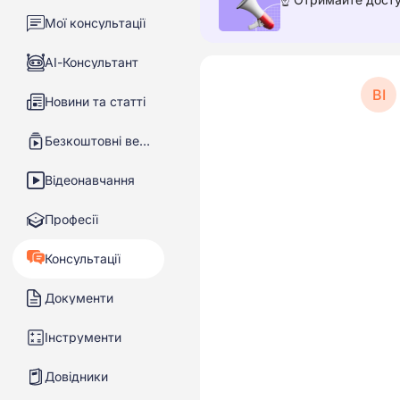
Мої консультації
АІ-Консультант
ВІ
Новини та статті
Безкоштовні вебінари
Відеонавчання
Професії
Консультації
Документи
Інструменти
Довідники