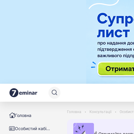
Головна
Консультації
Особист
Головна
Особистий кабінет
☝️ Отримайте досту