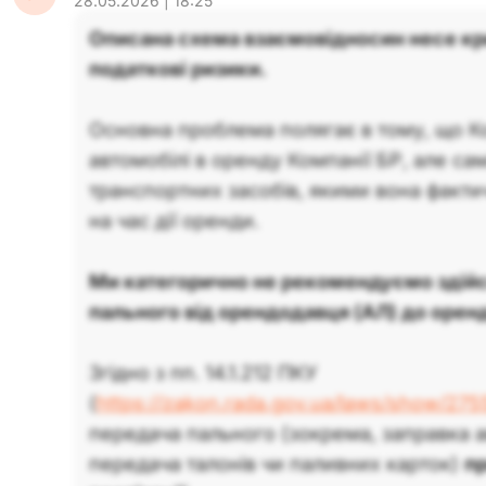
28.05.2026 | 18:25
Описана схема взаємовідносин несе кр
податкові ризики.
Основна проблема полягає в тому, що К
автомобілі в оренду Компанії БР, але са
транспортних засобів, якими вона факти
на час дії оренди.
Ми категорично не рекомендуємо здій
пального від орендодавця (АЛ) до оренд
Згідно з пп. 14.1.212 ПКУ
(
https://zakon.rada.gov.ua/laws/show/27
передача пального (зокрема, заправка 
передача талонів чи паливних карток)
пр