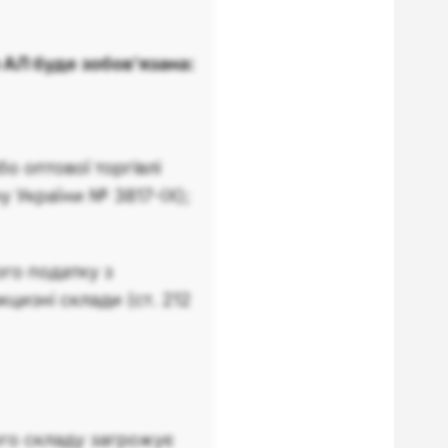
 АЛ буде зобов'язана:
о оптової торгівлі
у України № 3817-IX);
го податку з
кцизні склади (ст. 212
ного складу загрожує