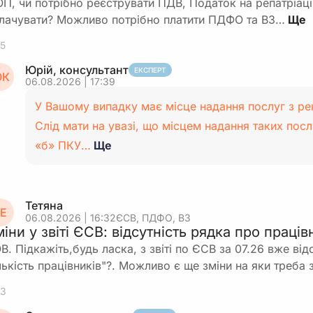
П, чи потрібно реєструвати ПДВ, Податок на репатріаці
лачувати? Можливо потрібно платити ПДФО та ВЗ…
5
Юрій, консультант
ЕКСПЕРТ
К
06.08.2026 | 17:39
У Вашому випадку має місце надання послуг з ре
Слід мати на увазі, що місцем надання таких послу
«б» ПКУ…
Ще
Тетяна
Е
06.08.2026 | 16:32
ЄСВ, ПДФО, ВЗ
іни у звіті ЄСВ: відсутність рядка про праців
В. Підкажіть,будь ласка, з звіті по ЄСВ за 07.26 вже ві
лькість працівників"?. Можливо є ще зміни на яки треба
3