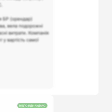
С.
я БР (орендар)
ва, вела подорожні
сні витрати. Компанія
 у вартість самої
ВІДПОВІДЬ НАДАНО