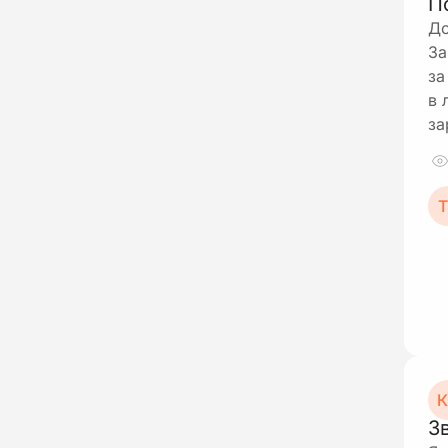
П
До
За
за
в 
за
Т
К
З