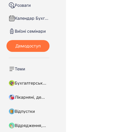
Розваги
Календар Бухгалтера
Виїзні семінари
Теми
Бухгалтерський облік
Лікарняні, декретні
Відпустки
Відрядження, підзвітні кошти