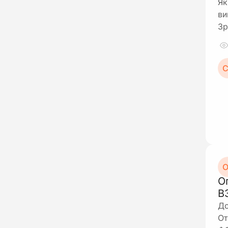
Як
ви
Зр
С
О
О
В
До
От