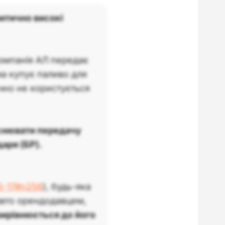
итично високі
омпанія АЛ передає
ма купує паливо для
чно не користується
снювати передачу
аря (БР).
55-17#n256
), будь-яка
авто орендодавцем,
ирівнюється до його