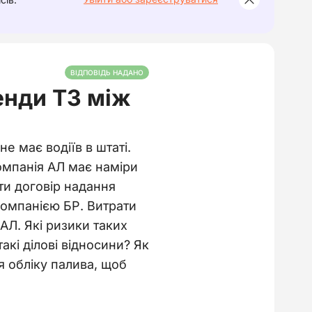
ВІДПОВІДЬ НАДАНО
енди ТЗ між
е має водіїв в штаті.
Компанія АЛ має наміри
ти договір надання
компанією БР. Витрати
АЛ. Які ризики таких
акі ділові відносини? Як
 обліку палива, щоб