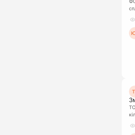
ФО
сп
Ю
Т
Зм
ТО
кі